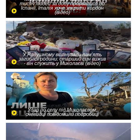
тисяч людей за добу прорвалися до
Іспанії, Італія хоче закрити кордон
(відео)
У Радушному вшанували пам'ять
загиблої родини: старший син вижив
- він служить у Миколаєві (відео)
Удар по селу під Миколаєвом:
очевидці повідомили подробиці