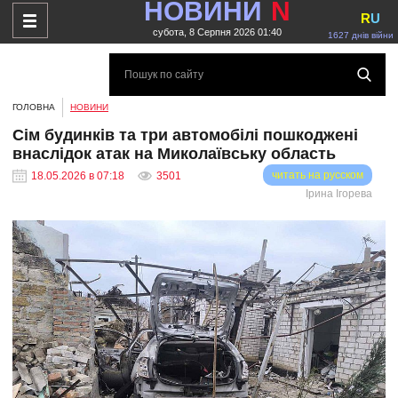
НОВИНИ
N
R
U
субота, 8 Серпня 2026 01:40
1627 днів війни
ГОЛОВНА
НОВИНИ
Сім будинків та три автомобілі пошкоджені
внаслідок атак на Миколаївську область
читать на русском
18.05.2026 в 07:18
3501
Ірина Ігорева