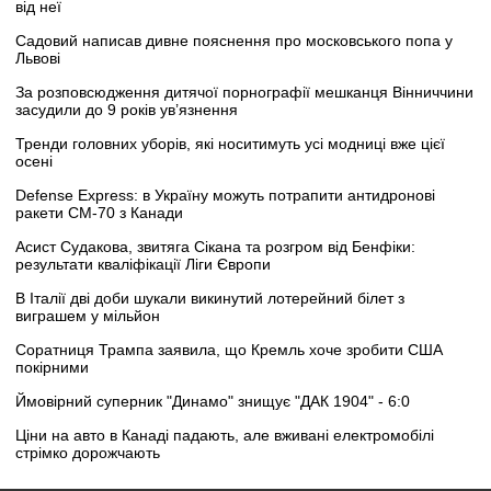
від неї
Садовий написав дивне пояснення про московського попа у
Львові
За розповсюдження дитячої порнографії мешканця Вінниччини
засудили до 9 років ув’язнення
Тренди головних уборів, які носитимуть усі модниці вже цієї
осені
Defense Express: в Україну можуть потрапити антидронові
ракети CM-70 з Канади
Асист Судакова, звитяга Сікана та розгром від Бенфіки:
результати кваліфікації Ліги Європи
В Італії дві доби шукали викинутий лотерейний білет з
виграшем у мільйон
Соратниця Трампа заявила, що Кремль хоче зробити США
покірними
Ймовірний суперник "Динамо" знищує "ДАК 1904" - 6:0
Ціни на авто в Канаді падають, але вживані електромобілі
стрімко дорожчають