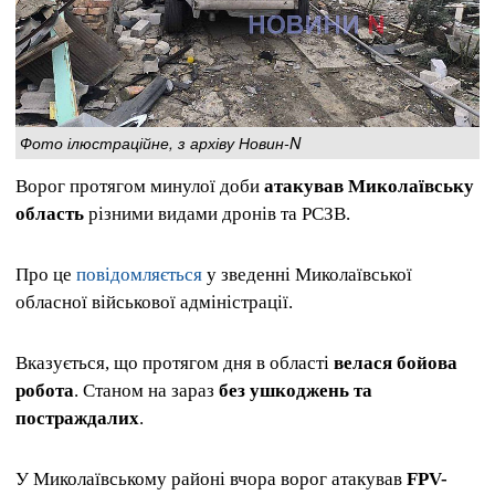
Фото ілюстраційне, з архіву Новин-N
Ворог протягом минулої доби
атакував Миколаївську
область
різними видами дронів та РСЗВ.
Про це
повідомляється
у зведенні Миколаївської
обласної військової адміністрації.
Вказується, що протягом дня в області
велася бойова
робота
. Станом на зараз
без ушкоджень та
постраждалих
.
У Миколаївському районі вчора ворог атакував
FPV-