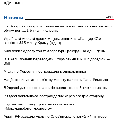
Новини
АРХІВ
На Закарпатті викрили схему незаконного зняття з військового
обліку понад 1,5 тисяч чоловіків
Українські морські дрони Magura знищили «Панцир-С1»
вартістю $15 млн у Криму (відео)
Київ побив одразу три температурні рекорди за один день
З "Скелі" почали переводити штурмовиків в інші підрозділи, –
ЗМІ
Атака по Херсону: постраждали медпрацівники
Нацбанк випустить пам'ятну монету на честь Папи Римського
В Україні для першокласників виплатять по 5 тисяч гривень
В Одесі побільшало постраждалих через обстріл стадіону
Суд закрив справу проти екс-начальника
«Миколаївоблтеплоенерго»
Армія РФ завдала удар по Слов'янську: є загиблий, п'ятеро