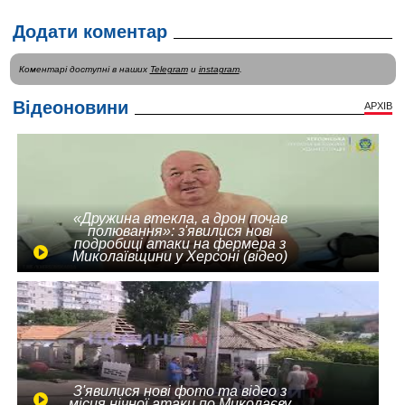
Додати коментар
Коментарі доступні в наших
Telegram
и
instagram
.
Відеоновини
АРХІВ
«Дружина втекла, а дрон почав
полювання»: з'явилися нові
подробиці атаки на фермера з
Миколаївщини у Херсоні (відео)
З'явилися нові фото та відео з
місця нічної атаки по Миколаєву