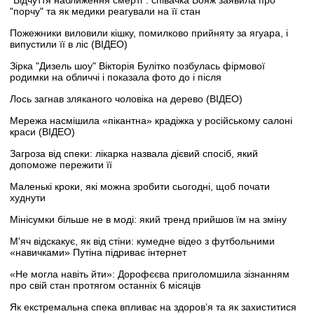
"Відчуття наближення смерті": співачка Вояж заявила про
"порчу" та як медики реагували на її стан
Пожежники виловили кішку, помилково прийняту за ягуара, і
випустили її в ліс (ВІДЕО)
Зірка "Дизель шоу" Вікторія Булітко позбулась фірмової
родимки на обличчі і показала фото до і після
Лось загнав зляканого чоловіка на дерево (ВІДЕО)
Мережа насмішила «пікантна» крадіжка у російському салоні
краси (ВІДЕО)
Загроза від спеки: лікарка назвала дієвий спосіб, який
допоможе пережити її
Маленькі кроки, які можна зробити сьогодні, щоб почати
худнути
Мінісумки більше не в моді: який тренд прийшов їм на зміну
М'яч відскакує, як від стіни: кумедне відео з футбольними
«навичками» Путіна підриває інтернет
«Не могла навіть йти»: Дорофєєва приголомшила зізнанням
про свій стан протягом останніх 6 місяців
Як екстремальна спека впливає на здоров’я та як захиститися