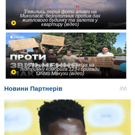
З'явились перші фото атаки на
Миколаєві: безпілотник пробив дах
житлового будинку та залетів у
квартиру (відео)
У Миколаєві пройшла акція на
підтримку комбрига 123-ї бригади
Олега Макухи (відео)