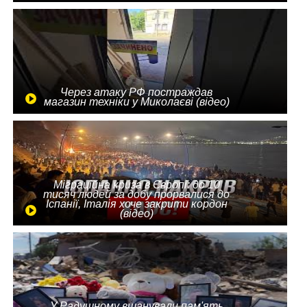
Через атаку РФ постраждав
магазин техніки у Миколаєві (відео)
Міграційна криза в Європі: до 10
тисяч людей за добу прорвалися до
Іспанії, Італія хоче закрити кордон
(відео)
У Радушному вшанували пам'ять