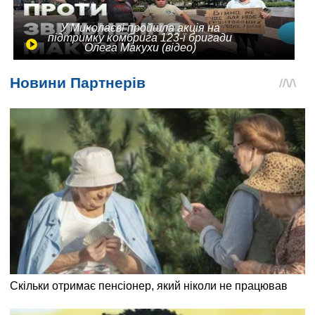
У Миколаєві пройшла акція на
підтримку комбрига 123-ї бригади
Олега Макухи (відео)