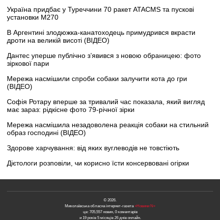
Україна придбає у Туреччини 70 ракет ATACMS та пускові
установки M270
В Аргентині злодюжка-канатоходець примудрився вкрасти
дроти на великій висоті (ВІДЕО)
Дантес уперше публічно з’явився з новою обраницею: фото
зіркової пари
Мережа насмішили спроби собаки залучити кота до гри
(ВІДЕО)
Софія Ротару вперше за тривалий час показала, який вигляд
має зараз: рідкісне фото 79-річної зірки
Мережа насмішила незадоволена реакція собаки на стильний
образ господині (ВІДЕО)
Здорове харчування: від яких вуглеводів не товстіють
Дієтологи розповіли, чи корисно їсти консервовані огірки
© 2026.
Миколаївська обласна інтернет-газета
«Новини N»
це: 705,557 новин, 0 коментарів
и 19 років 5 місяців 26 днів онлайн.