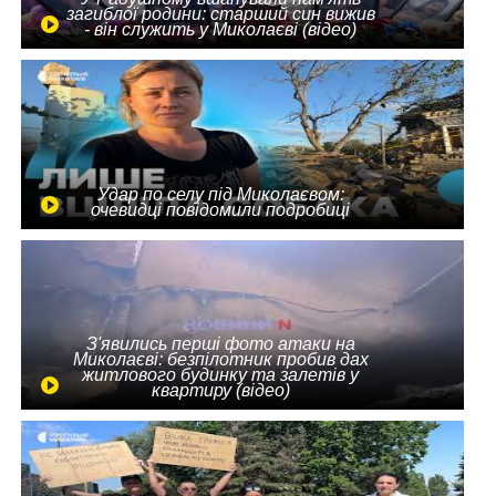
загиблої родини: старший син вижив
- він служить у Миколаєві (відео)
Удар по селу під Миколаєвом:
очевидці повідомили подробиці
З'явились перші фото атаки на
Миколаєві: безпілотник пробив дах
житлового будинку та залетів у
квартиру (відео)