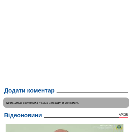
Додати коментар
Коментарі доступні в наших
Telegram
и
instagram
.
Відеоновини
АРХІВ