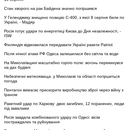
Стан хворого на рак Байдена значно погіршився
У Геленджику знищено позицію С-400, з якої 8 серпня били по
Україні, - Мадяр
Росія готує удари по енергетиці Києва до Дня незалежності, -
ISW
Фінляндія відмовилася передавати Україні ракети Patriot
Після нічної атаки РФ Одеса залишилася без світла та води
На Миколаївщині масштабно горіло поле: вогонь перекинувся
на дах будівлі
Небезпечні метеоявища: у Миколаєві та області погіршиться
погода
Пентагон вимагає прискорити виробництво зброї через війну з
Іраном
Ракетний удар по Харкову: двоє загиблих, 12 поранених, люди
під завалами
Росія завдала комбінованого удару по Одесі: вісім
постраждалих та руйнування