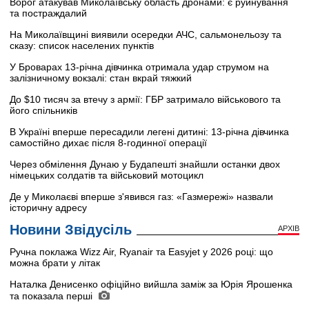
Ворог атакував Миколаївську область дронами: є руйнування
та постраждалий
На Миколаївщині виявили осередки АЧС, сальмонельозу та
сказу: список населених пунктів
У Броварах 13-річна дівчинка отримала удар струмом на
залізничному вокзалі: стан вкрай тяжкий
До $10 тисяч за втечу з армії: ГБР затримало військового та
його спільників
В Україні вперше пересадили легені дитині: 13-річна дівчинка
самостійно дихає після 8-годинної операції
Через обмілення Дунаю у Будапешті знайшли останки двох
німецьких солдатів та військовий мотоцикл
Де у Миколаєві вперше з'явився газ: «Газмережі» назвали
історичну адресу
Новини Звідусіль
АРХІВ
Ручна поклажа Wizz Air, Ryanair та Easyjet у 2026 році: що
можна брати у літак
Наталка Денисенко офіційно вийшла заміж за Юрія Ярошенка
та показала перші