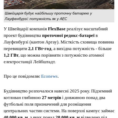
Швейцарія будує найбільшу проточну батарею у
Лауфенбурзі: потужність як у АЕС
У Швейцарії компанія
FlexBase
реалізує масштабний
проект будівництва
проточної редокс-батареї
в
Лауфенбурзі (кантон Аргау). Місткість сховища повинна
перевищити
2,1 ГВт·год
, а вихідна потужність - більше
1,2 ГВт
, що можна порівняти з потужністю атомної
електростанції Лейбштадт.
Про це повідомляє
Econews
.
Будівництво розпочалося навесні 2025 року. Підземний
котлован глибиною
27 метрів
і довжиною понад два
футбольні поля призначений для розміщення
центральних частин системи. На поверхні кампус займає
40 000 кв. м
, з яких понад
20 000 кв. м
відведено під