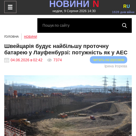
НОВИНИ
N
R
U
неділя, 9 Серпня 2026 14:30
1628 днів війни
ГОЛОВНА
НОВИНИ
Швейцарія будує найбільшу проточну
батарею у Лауфенбурзі: потужність як у АЕС
читать на русском
04.06.2026 в 02:42
7374
Ірина Ігорева