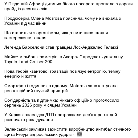
У Південній Африці дитинча білого носорога прогнало з дороги
прайд із десяти левів
Продюсерка Олена Мозгова пояснила, чому не виїхала з
України під час війни
Що станеться з організмом, якщо пити пиво щодня:
застереження лікаря
Легенда Барселони став гравцем Лос-Анджелес Гелаксі
Майже мільйон кілометрів: в Австралії продають унікальну
Toyota Land Cruiser 200
Нова теорія квантової гравітації пов'язує ентропію, темну
енергію й життя
Смартфон і годинник в одному: Motorola запатентувала
революційний гнучкий пристрій
Солідарність та підтримка: Чикаго офіційно проголосило
серпень 2026 року місяцем України
У Харкові внаслідок ДТП постраждали дев’ятеро людей -
розпочато розлідування
Зеленський закликав захистити виробництво антибалістичного
щита Freyja від російських ударів -