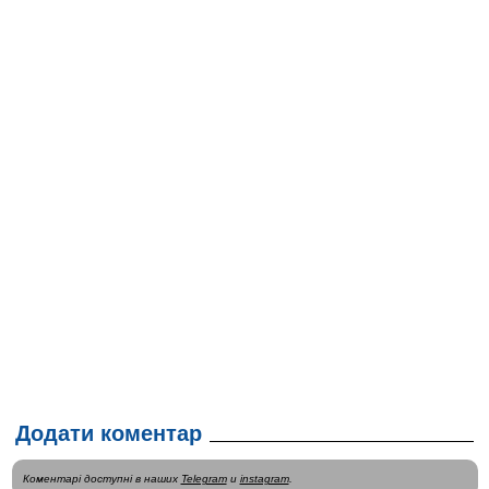
Додати коментар
Коментарі доступні в наших
Telegram
и
instagram
.