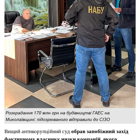
Розкрадання 170 млн грн на будівництві ГАЕС на
Миколаївщині: підозрюваного відправили до СІЗО
Вищий антикорупційний суд
обрав запобіжний захід
фактичному власнику низки компаній, якого