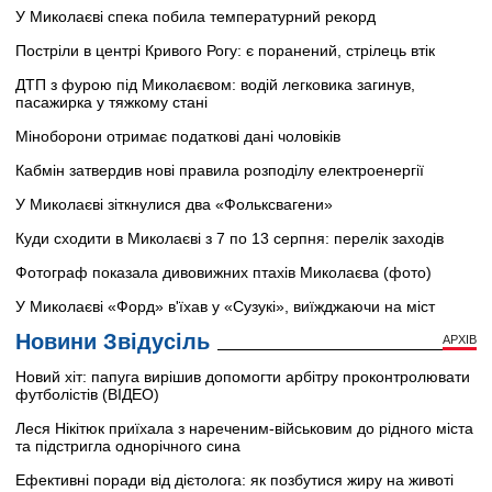
У Миколаєві спека побила температурний рекорд
Постріли в центрі Кривого Рогу: є поранений, стрілець втік
ДТП з фурою під Миколаєвом: водій легковика загинув,
пасажирка у тяжкому стані
Міноборони отримає податкові дані чоловіків
Кабмін затвердив нові правила розподілу електроенергії
У Миколаєві зіткнулися два «Фольксвагени»
Куди сходити в Миколаєві з 7 по 13 серпня: перелік заходів
Фотограф показала дивовижних птахів Миколаєва (фото)
У Миколаєві «Форд» в'їхав у «Сузукі», виїжджаючи на міст
Новини Звідусіль
АРХІВ
Новий хіт: папуга вирішив допомогти арбітру проконтролювати
футболістів (ВІДЕО)
Леся Нікітюк приїхала з нареченим-військовим до рідного міста
та підстригла однорічного сина
Ефективні поради від дієтолога: як позбутися жиру на животі