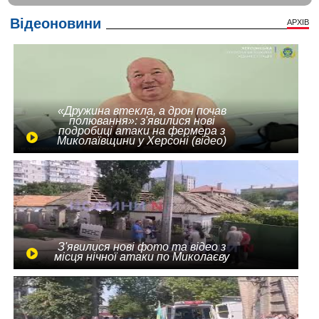
Відеоновини
АРХІВ
«Дружина втекла, а дрон почав
полювання»: з'явилися нові
подробиці атаки на фермера з
Миколаївщини у Херсоні (відео)
З'явилися нові фото та відео з
місця нічної атаки по Миколаєву