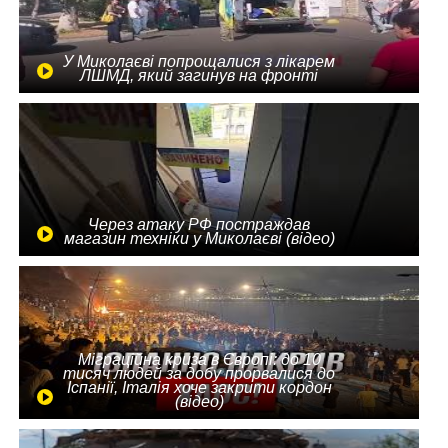
У Миколаєві попрощалися з лікарем
ЛШМД, який загинув на фронті
Через атаку РФ постраждав
магазин техніки у Миколаєві (відео)
Міграційна криза в Європі: до 10
тисяч людей за добу прорвалися до
Іспанії, Італія хоче закрити кордон
(відео)