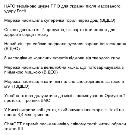
НАТО терміново шукає ППО для України після масованого
удару Росії
Мережа насмішила суперечка горил через дощ (ВІДЕО)
Секрет довголіття: 7 продуктів, які варто їсти щодня для
здоров’я серця і мозку
Новий хіт: три собаки поєднали зусилля заради їжі господаря
(ВІДЕО)
8 несподівано корисних ефектів відмови від твердого сиру
Мережа насмішила велелюбна кішка, що потоваришувала з
пійманою мишкою (ВІДЕО)
Мережа насмішили коти, які пильно спостерігають за грою в
м'яч (ВІДЕО)
Україна готова долучитися до місії з розмінування Ормузької
протоки, – речник ВМС
У Києві викрили call-центр, який ошукав інвесторів із Чехії на
понад 8,4 млн гривень
ChatGPT переміг письменників у сліпому тесті: читачі обрали
тексти ШІ