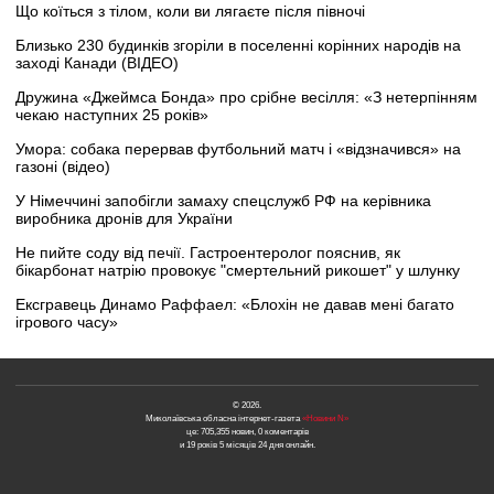
Що коїться з тілом, коли ви лягаєте після півночі
Близько 230 будинків згоріли в поселенні корінних народів на
заході Канади (ВІДЕО)
Дружина «Джеймса Бонда» про срібне весілля: «З нетерпінням
чекаю наступних 25 років»
Умора: собака перервав футбольний матч і «відзначився» на
газоні (відео)
У Німеччині запобігли замаху спецслужб РФ на керівника
виробника дронів для України
Не пийте соду від печії. Гастроентеролог пояснив, як
бікарбонат натрію провокує "смертельний рикошет" у шлунку
Ексгравець Динамо Раффаел: «Блохін не давав мені багато
ігрового часу»
© 2026.
Миколаївська обласна інтернет-газета
«Новини N»
це: 705,355 новин, 0 коментарів
и 19 років 5 місяців 24 дня онлайн.