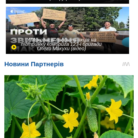
У Миколаєві пройшла акція на
підтримку комбрига 123-ї бригади
Олега Макухи (відео)