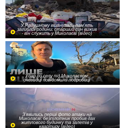
У Радушному вшанували пам'ять
загиблої родини: старший син вижив
- він служить у Миколаєві (відео)
Удар по селу під Миколаєвом:
очевидці повідомили подробиці
З'явились перші фото атаки на
Миколаєві: безпілотник пробив дах
житлового будинку та залетів у
квартиру (відео)