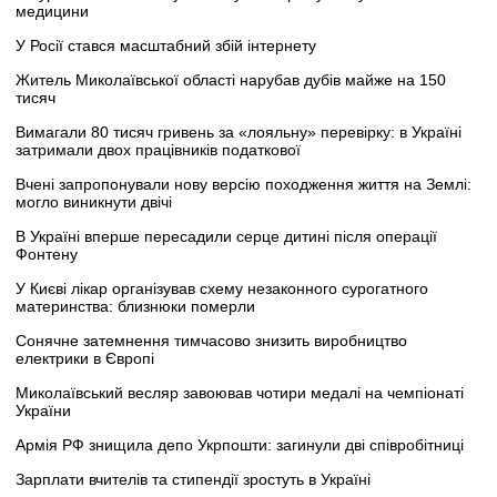
медицини
У Росії стався масштабний збій інтернету
Житель Миколаївської області нарубав дубів майже на 150
тисяч
Вимагали 80 тисяч гривень за «лояльну» перевірку: в Україні
затримали двох працівників податкової
Вчені запропонували нову версію походження життя на Землі:
могло виникнути двічі
В Україні вперше пересадили серце дитині після операції
Фонтену
У Києві лікар організував схему незаконного сурогатного
материнства: близнюки померли
Сонячне затемнення тимчасово знизить виробництво
електрики в Європі
Миколаївський весляр завоював чотири медалі на чемпіонаті
України
Армія РФ знищила депо Укрпошти: загинули дві співробітниці
Зарплати вчителів та стипендії зростуть в Україні