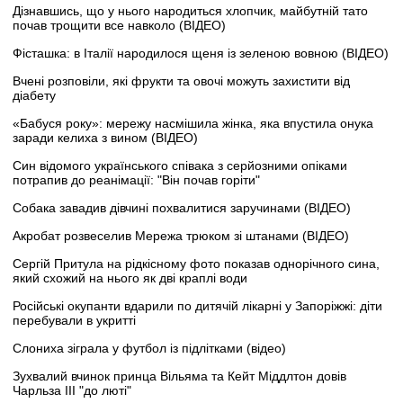
Дізнавшись, що у нього народиться хлопчик, майбутній тато
почав трощити все навколо (ВІДЕО)
Фісташка: в Італії народилося щеня із зеленою вовною (ВІДЕО)
Вчені розповіли, які фрукти та овочі можуть захистити від
діабету
«Бабуся року»: мережу насмішила жінка, яка впустила онука
заради келиха з вином (ВІДЕО)
Син відомого українського співака з серйозними опіками
потрапив до реанімації: "Він почав горіти"
Собака завадив дівчині похвалитися заручинами (ВІДЕО)
Акробат розвеселив Мережа трюком зі штанами (ВІДЕО)
Сергій Притула на рідкісному фото показав однорічного сина,
який схожий на нього як дві краплі води
Російські окупанти вдарили по дитячій лікарні у Запоріжжі: діти
перебували в укритті
Слониха зіграла у футбол із підлітками (відео)
Зухвалий вчинок принца Вільяма та Кейт Міддлтон довів
Чарльза III "до люті"