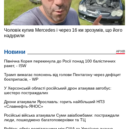
Новини
АРХІВ
Північна Корея перекинула до Росії понад 100 балістичних
ракет, - ISW
Трамп вимагає пояснень від голови Пентагону через дефіцит
боєприпасів, - WP
У Херсонській області російський дрон атакував автобус:
шестеро постраждалих
Дрони атакували Ярославль: горить найбільший НПЗ
«Славнефть-ЯНОС»
Російські війська атакували Суми авіабомбами: постраждали
люди, пошкоджено багатоповерхівки та ТЦ
Politico: обмін розвідданими між США та Україною значно