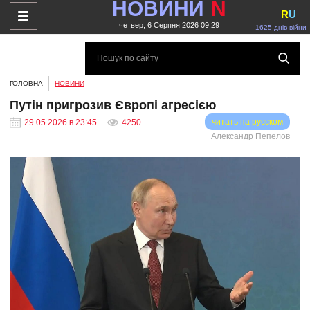
НОВИНИ
N
R
U
четвер, 6 Серпня 2026 09:29
1625 днів війни
ГОЛОВНА
НОВИНИ
Путін пригрозив Європі агресією
читать на русском
29.05.2026 в 23:45
4250
Александр Пепелов