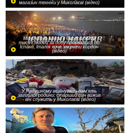
магазин техніки у Миколаєві (відео)
Міграційна криза в Європі: до 10
тисяч людей за добу прорвалися до
Іспанії, Італія хоче закрити кордон
(відео)
У Радушному вшанували пам'ять
загиблої родини: старший син вижив
- він служить у Миколаєві (відео)