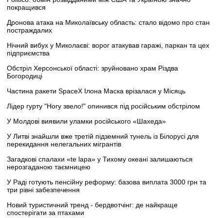
покращився
Дронова атака на Миколаївську область: стало відомо про стан
постраждалих
Нічний вибух у Миколаєві: ворог атакував гаражі, паркан та цех
підприємства
Обстріл Херсонської області: зруйновано храм Різдва
Богородиці
Частина ракети SpaceX Ілона Маска врізалася у Місяць
Лідер гурту "Ногу звело!" опинився під російським обстрілом
У Молдові виявили уламки російського «Шахеда»
У Литві знайшли вже третій підземний тунель із Білорусі для
перекидання нелегальних мігрантів
Загадкові спалахи «te lapa» у Тихому океані залишаються
нерозгаданою таємницею
У Раді готують пенсійну реформу: базова виплата 3000 грн та
три рівні забезпечення
Новий туристичний тренд - бердвотчінг: де найкраще
спостерігати за птахами