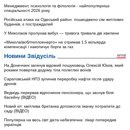
Менеджмент, психологія та філологія - найпопулярніші
спеціальності 2026 року
Російська атака на Одеський район: пошкоджено сім житлових
будинків, є постраждалий
У Миколаєві пролунав вибух — тривога тривала дві хвилини
«Миколаївоблтеплоенерго» не отримав 1,5 мільярда
компенсації і накопичує борги за газ
Новини Звідусіль
АРХІВ
На Донеччині загинув відомий пошуковець Олексій Юков, який
роками повертав додому тіла полеглих воїнів
Саратовський НПЗ зупинив переробку нафти після удару
дронів
Ведмідь перервав відпочинок пенсіонера, що заснув біля
басейну (ВІДЕО)
Новий хіт: кмітлива британка допомогла їжачку потрапити до
саду (ВІДЕО)
Популярна на весь світ дієта небезпечна: лікар попередив
українців