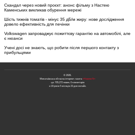
Скандал через новий проєкт: анонс фільму з Настею
Каменських викликав обурення мережі
Шість тижнів томатів - мінус 35 дБ/м жиру: нове дослідження
довело ефективність для печінки
Volkswagen запроваджує пожиттєву гарантію на автомобілі, але
є нюанси
Учені досі не знають, що робити після першого контакту з
прибульцями
© 2026.
Миколаївська обласна інтернет-газета
«Новини N»
це: 705,272 новин, 0 коментарів
и 19 років 5 місяців 23 дня онлайн.