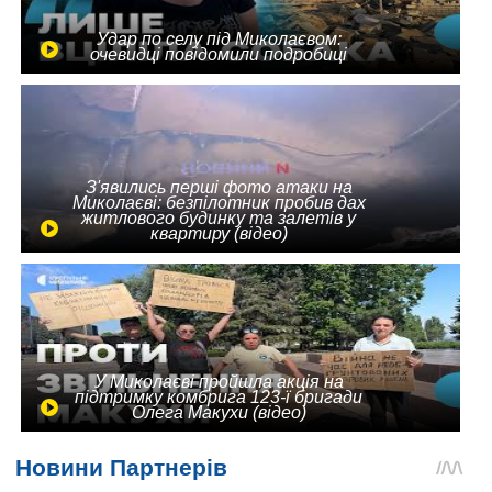
Удар по селу під Миколаєвом:
очевидці повідомили подробиці
З'явились перші фото атаки на
Миколаєві: безпілотник пробив дах
житлового будинку та залетів у
квартиру (відео)
У Миколаєві пройшла акція на
підтримку комбрига 123-ї бригади
Олега Макухи (відео)