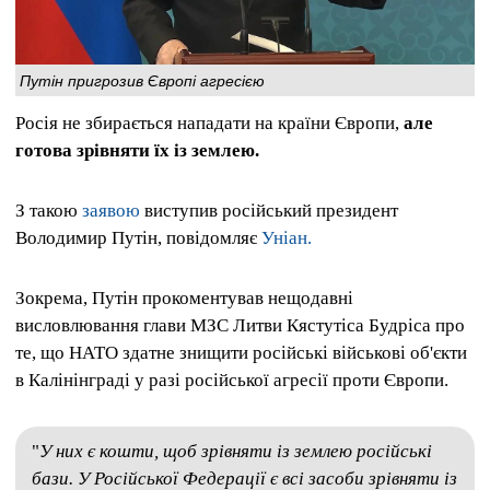
Путін пригрозив Європі агресією
Росія не збирається нападати на країни Європи,
але
готова зрівняти їх із землею.
З такою
заявою
виступив російський президент
Володимир Путін, повідомляє
Уніан.
Зокрема, Путін прокоментував нещодавні
висловлювання глави МЗС Литви Кястутіса Будріса про
те, що НАТО здатне знищити російські військові об'єкти
в Калінінграді у разі російської агресії проти Європи.
"
У них є кошти, щоб зрівняти із землею російські
бази. У Російської Федерації є всі засоби зрівняти із