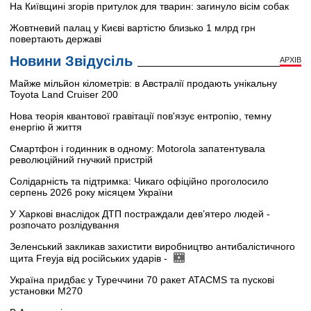
На Київщині згорів притулок для тварин: загинуло вісім собак
Жовтневий палац у Києві вартістю близько 1 млрд грн
повертають державі
Новини Звідусіль
АРХІВ
Майже мільйон кілометрів: в Австралії продають унікальну
Toyota Land Cruiser 200
Нова теорія квантової гравітації пов'язує ентропію, темну
енергію й життя
Смартфон і годинник в одному: Motorola запатентувала
революційний гнучкий пристрій
Солідарність та підтримка: Чикаго офіційно проголосило
серпень 2026 року місяцем України
У Харкові внаслідок ДТП постраждали дев’ятеро людей -
розпочато розлідування
Зеленський закликав захистити виробництво антибалістичного
щита Freyja від російських ударів -
Україна придбає у Туреччини 70 ракет ATACMS та пускові
установки M270