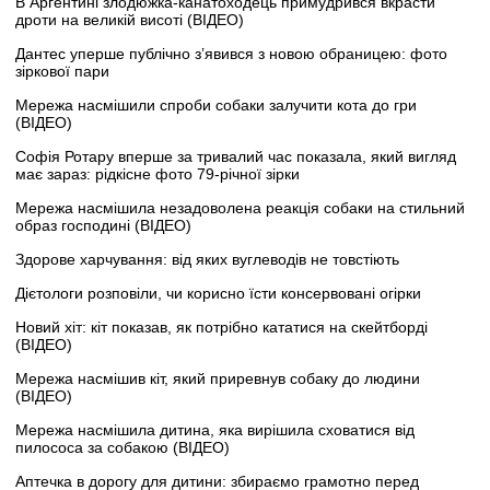
В Аргентині злодюжка-канатоходець примудрився вкрасти
дроти на великій висоті (ВІДЕО)
Дантес уперше публічно з’явився з новою обраницею: фото
зіркової пари
Мережа насмішили спроби собаки залучити кота до гри
(ВІДЕО)
Софія Ротару вперше за тривалий час показала, який вигляд
має зараз: рідкісне фото 79-річної зірки
Мережа насмішила незадоволена реакція собаки на стильний
образ господині (ВІДЕО)
Здорове харчування: від яких вуглеводів не товстіють
Дієтологи розповіли, чи корисно їсти консервовані огірки
Новий хіт: кіт показав, як потрібно кататися на скейтборді
(ВІДЕО)
Мережа насмішив кіт, який приревнув собаку до людини
(ВІДЕО)
Мережа насмішила дитина, яка вирішила сховатися від
пилососа за собакою (ВІДЕО)
Аптечка в дорогу для дитини: збираємо грамотно перед