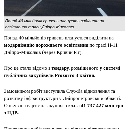
Понад 40 мільйонів гривень планують виділити на
освітлення траси Дніпро-Миколаїв
Понад 40 мільйонів гривень планується виділити на
модернізацію дорожнього освітлення
по трасі Н-11
Дніпро-Миколаїв (через Кривий Ріг).
Про це стало відомо з
тендеру,
розміщеного
у системі
публічних закупівель Prozorro 3 квітня.
Замовником робіт виступила Служба відновлення та
розвитку інфраструктури у Дніпропетровській області.
Очікувана вартість закупівлі склала
41 737 427 млн грн
з ПДВ.
Проведення робіт планують на кількох ділянках траси