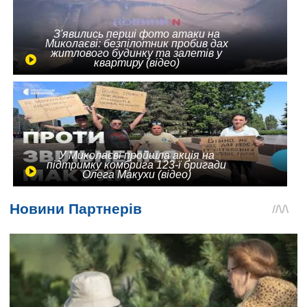
З'явились перші фото атаки на
Миколаєві: безпілотник пробив дах
житлового будинку та залетів у
квартиру (відео)
У Миколаєві пройшла акція на
підтримку комбрига 123-ї бригади
Олега Макухи (відео)