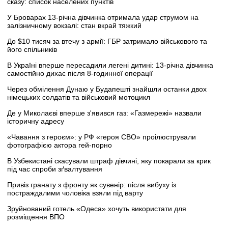
сказу: список населених пунктів
У Броварах 13-річна дівчинка отримала удар струмом на
залізничному вокзалі: стан вкрай тяжкий
До $10 тисяч за втечу з армії: ГБР затримало військового та
його спільників
В Україні вперше пересадили легені дитині: 13-річна дівчинка
самостійно дихає після 8-годинної операції
Через обмілення Дунаю у Будапешті знайшли останки двох
німецьких солдатів та військовий мотоцикл
Де у Миколаєві вперше з'явився газ: «Газмережі» назвали
історичну адресу
«Чавання з героєм»: у РФ «героя СВО» проілюстрували
фотографією актора гей-порно
В Узбекистані скасували штраф дівчині, яку покарали за крик
під час спроби зґвалтування
Привіз гранату з фронту як сувенір: після вибуху із
постраждалими чоловіка взяли під варту
Зруйнований готель «Одеса» хочуть використати для
розміщення ВПО