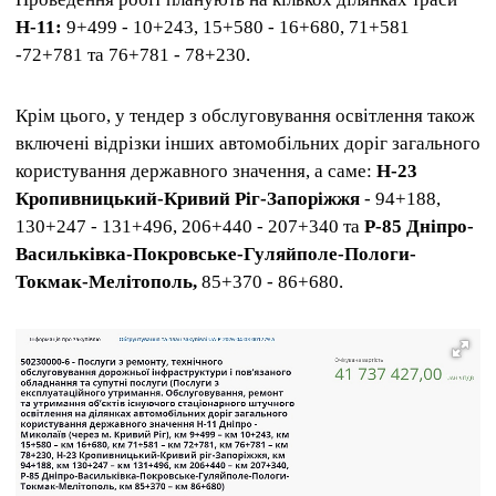
Н-11:
9+499 - 10+243, 15+580 - 16+680, 71+581
-72+781 та 76+781 - 78+230.
Крім цього, у тендер з обслуговування освітлення також
включені відрізки інших автомобільних доріг загального
користування державного значення, а саме:
Н-23
Кропивницький-Кривий Ріг-Запоріжжя
- 94+188,
130+247 - 131+496, 206+440 - 207+340 та
Р-85 Дніпро-
Васильківка-Покровське-Гуляйполе-Пологи-
Токмак-Мелітополь,
85+370 - 86+680.