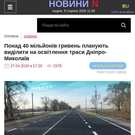
НОВИНИ
N
R
U
неділя, 9 Серпня 2026 11:58
1628 днів війни
ГОЛОВНА
НОВИНИ
Понад 40 мільйонів гривень планують
виділити на освітлення траси Дніпро-
Миколаїв
читать на русском
27.04.2026 в 17:20
1578
Анастасія Савчук