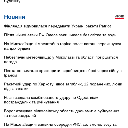
Новини
АРХІВ
Фінляндія відмовилася передавати Україні ракети Patriot
Після нічної атаки РФ Одеса залишилася без світла та води
На Миколаївщині масштабно горіло поле: вогонь перекинувся
на дах будівлі
Небезпечні метеоявища: у Миколаєві та області погіршиться
погода
Пентагон вимагає прискорити виробництво зброї через війну з
Іраном
Ракетний удар по Харкову: двоє загиблих, 12 поранених, люди
під завалами
Росія завдала комбінованого удару по Одесі: вісім
постраждалих та руйнування
Ворог атакував Миколаївську область дронами: є руйнування
та постраждалий
На Миколаївщині виявили осередки АЧС, сальмонельозу та