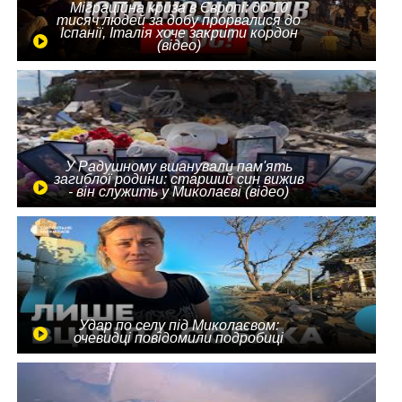
Міграційна криза в Європі: до 10
тисяч людей за добу прорвалися до
Іспанії, Італія хоче закрити кордон
(відео)
У Радушному вшанували пам'ять
загиблої родини: старший син вижив
- він служить у Миколаєві (відео)
Удар по селу під Миколаєвом:
очевидці повідомили подробиці