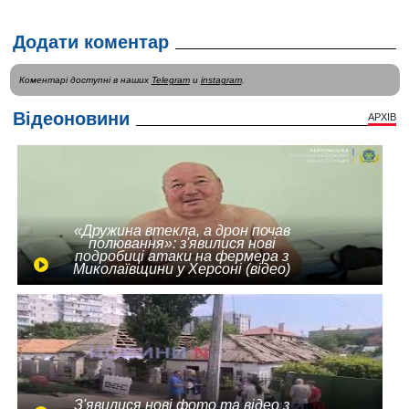
Додати коментар
Коментарі доступні в наших
Telegram
и
instagram
.
Відеоновини
АРХІВ
«Дружина втекла, а дрон почав
полювання»: з'явилися нові
подробиці атаки на фермера з
Миколаївщини у Херсоні (відео)
З'явилися нові фото та відео з