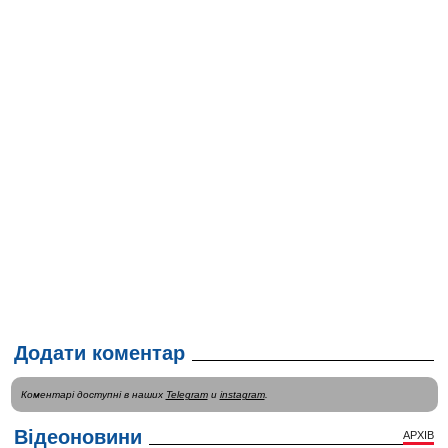
Додати коментар
Коментарі доступні в наших
Telegram
и
instagram
.
Відеоновини
АРХІВ