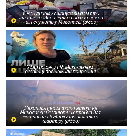
У Радушному вшанували пам'ять
загиблої родини: старший син вижив
- він служить у Миколаєві (відео)
Удар по селу під Миколаєвом:
очевидці повідомили подробиці
З'явились перші фото атаки на
Миколаєві: безпілотник пробив дах
житлового будинку та залетів у
квартиру (відео)