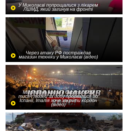
У Миколаєві попрощалися з лікарем
ЛШМД, який загинув на фронті
Через атаку РФ постраждав
магазин техніки у Миколаєві (відео)
Міграційна криза в Європі: до 10
тисяч людей за добу прорвалися до
Іспанії, Італія хоче закрити кордон
(відео)