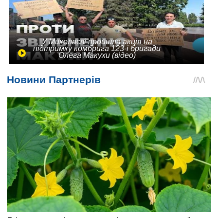
У Миколаєві пройшла акція на
підтримку комбрига 123-ї бригади
Олега Макухи (відео)