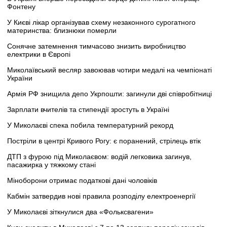
Фонтену
У Києві лікар організував схему незаконного сурогатного
материнства: близнюки померли
Сонячне затемнення тимчасово знизить виробництво
електрики в Європі
Миколаївський весляр завоював чотири медалі на чемпіонаті
України
Армія РФ знищила депо Укрпошти: загинули дві співробітниці
Зарплати вчителів та стипендії зростуть в Україні
У Миколаєві спека побила температурний рекорд
Постріли в центрі Кривого Рогу: є поранений, стрілець втік
ДТП з фурою під Миколаєвом: водій легковика загинув,
пасажирка у тяжкому стані
Міноборони отримає податкові дані чоловіків
Кабмін затвердив нові правила розподілу електроенергії
У Миколаєві зіткнулися два «Фольксвагени»