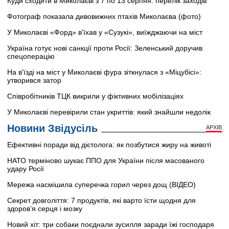
Куди сходити в Миколаєві з 7 по 13 серпня: перелік заходів
Фотограф показала дивовижних птахів Миколаєва (фото)
У Миколаєві «Форд» в'їхав у «Сузукі», виїжджаючи на міст
Україна готує нові санкції проти Росії: Зеленський доручив
спецоперацію
На в'їзді на міст у Миколаєві фура зіткнулася з «Міцубісі»:
утворився затор
Співробітників ТЦК викрили у фіктивних мобілізаціях
У Миколаєві перевірили стан укриттів: який знайшли недолік
Новини Звідусіль
АРХІВ
Ефективні поради від дієтолога: як позбутися жиру на животі
НАТО терміново шукає ППО для України після масованого
удару Росії
Мережа насмішила суперечка горил через дощ (ВІДЕО)
Секрет довголіття: 7 продуктів, які варто їсти щодня для
здоров’я серця і мозку
Новий хіт: три собаки поєднали зусилля заради їжі господаря