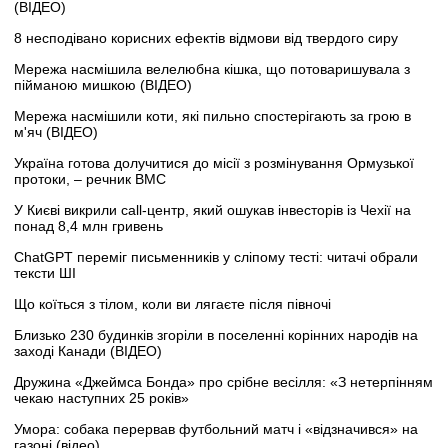
(ВІДЕО)
8 несподівано корисних ефектів відмови від твердого сиру
Мережа насмішила велелюбна кішка, що потоваришувала з
пійманою мишкою (ВІДЕО)
Мережа насмішили коти, які пильно спостерігають за грою в
м'яч (ВІДЕО)
Україна готова долучитися до місії з розмінування Ормузької
протоки, – речник ВМС
У Києві викрили call-центр, який ошукав інвесторів із Чехії на
понад 8,4 млн гривень
ChatGPT переміг письменників у сліпому тесті: читачі обрали
тексти ШІ
Що коїться з тілом, коли ви лягаєте після півночі
Близько 230 будинків згоріли в поселенні корінних народів на
заході Канади (ВІДЕО)
Дружина «Джеймса Бонда» про срібне весілля: «З нетерпінням
чекаю наступних 25 років»
Умора: собака перервав футбольний матч і «відзначився» на
газоні (відео)