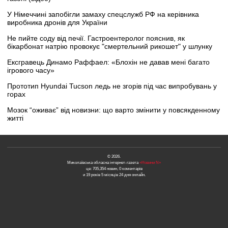
У Німеччині запобігли замаху спецслужб РФ на керівника
виробника дронів для України
Не пийте соду від печії. Гастроентеролог пояснив, як
бікарбонат натрію провокує "смертельний рикошет" у шлунку
Ексгравець Динамо Раффаел: «Блохін не давав мені багато
ігрового часу»
Прототип Hyundai Tucson ледь не згорів під час випробувань у
горах
Мозок “оживає” від новизни: що варто змінити у повсякденному
житті
© 2026.
Миколаївська обласна інтернет-газета
«Новини N»
це: 705,354 новин, 0 коментарів
и 19 років 5 місяців 24 дня онлайн.