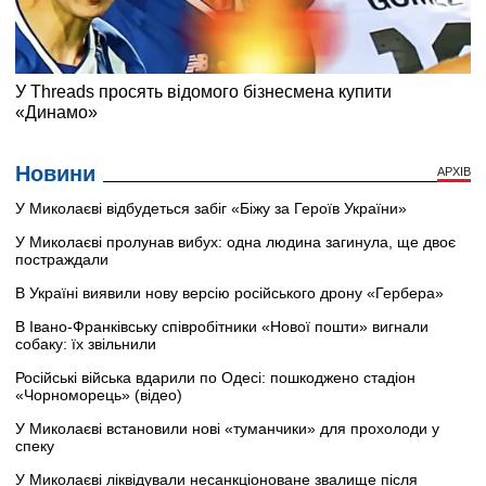
Новини
АРХІВ
У Миколаєві відбудеться забіг «Біжу за Героїв України»
У Миколаєві пролунав вибух: одна людина загинула, ще двоє
постраждали
В Україні виявили нову версію російського дрону «Гербера»
В Івано-Франківську співробітники «Нової пошти» вигнали
собаку: їх звільнили
Російські війська вдарили по Одесі: пошкоджено стадіон
«Чорноморець» (відео)
У Миколаєві встановили нові «туманчики» для прохолоди у
спеку
У Миколаєві ліквідували несанкціоноване звалище після