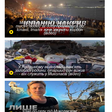
Міграційна криза в Європі: до 10
тисяч людей за добу прорвалися до
Іспанії, Італія хоче закрити кордон
(відео)
У Радушному вшанували пам'ять
загиблої родини: старший син вижив
- він служить у Миколаєві (відео)
Удар по селу під Миколаєвом: