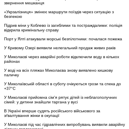
звернення мешканця
«Укрзалізниця» змінює маршрути поїздів через ситуацію з
безпекою
Підрив міни у Коблево із загиблими та постраждалими: поліція
відкрила кримінальну справу
Порт у Ялті атакували морські безпілотники: почалася пожежа
У Кривому Озері виявили нелегальний продаж живих раків
У Миколаєві через аварійні роботи відключили воду в кількох
районах
У воді на всіх пляжах Миколаєва знову виявлено кишкову
паличку
У Миколаївській області в суботу очікуються грози та спека до
+37°C
У Миколаєві прийомна сім'я рятує дітей із неблагополучних
сімей: у дитини знайшли таргана у вусі
В Україні вперше судять російського військового за
зґвалтування жінки в окупації
У Миколаєві під час гідравлічних випробувань виявили аварійну