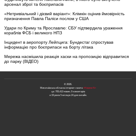
арсенал зброї та боєприпасів
«Нетривіальний і дієвий варіант»: Клімкін оцінив ймовірність
призначення Павла Паліси послом у США
Удари по Криму та Ярославлю: СБУ підтвердила ураження
кораблів ФСБ і великого НПЗ
Інцидент в аеропорту Лейпцига: Бундестаг спростував
інформацію про боєприпаси на борту літака
Мережа насмішила реакція хаски на пропозицію відправитися
до парку (ВІДЕО)
© 2026.
Миколаївська обласна інтернет-газета
«Новини N»
це: 705,413 новин, 0 коментарів
и 19 років 5 місяців 24 дня онлайн.