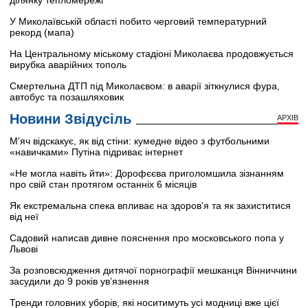
ділянку тепломережі
У Миколаївській області побито черговий температурний
рекорд (мапа)
На Центральному міському стадіоні Миколаєва продовжується
вирубка аварійних тополь
Смертельна ДТП під Миколаєвом: в аварії зіткнулися фура,
автобус та позашляховик
Новини Звідусіль
АРХІВ
М'яч відскакує, як від стіни: кумедне відео з футбольними
«навичками» Путіна підриває інтернет
«Не могла навіть йти»: Дорофєєва приголомшила зізнанням
про свій стан протягом останніх 6 місяців
Як екстремальна спека впливає на здоров’я та як захиститися
від неї
Садовий написав дивне пояснення про московського попа у
Львові
За розповсюдження дитячої порнографії мешканця Вінниччини
засудили до 9 років ув’язнення
Тренди головних уборів, які носитимуть усі модниці вже цієї