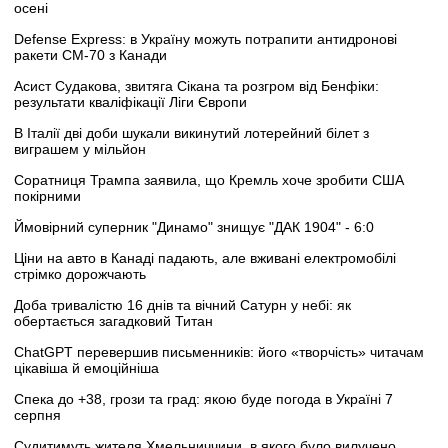
осені
Defense Express: в Україну можуть потрапити антидронові
ракети CM-70 з Канади
Асист Судакова, звитяга Сікана та розгром від Бенфіки:
результати кваліфікації Ліги Європи
В Італії дві доби шукали викинутий лотерейний білет з
виграшем у мільйон
Соратниця Трампа заявила, що Кремль хоче зробити США
покірними
Ймовірний суперник "Динамо" знищує "ДАК 1904" - 6:0
Ціни на авто в Канаді падають, але вживані електромобілі
стрімко дорожчають
Доба тривалістю 16 днів та вічний Сатурн у небі: як
обертається загадковий Титан
ChatGPT перевершив письменників: його «творчість» читачам
цікавіша й емоційніша
Спека до +38, грози та град: якою буде погода в Україні 7
серпня
Судитимуть жителя Хмельниччини, в якого було вилучено