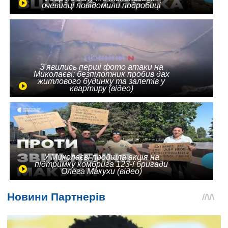
очевидці повідомили подробиці
З'явились перші фото атаки на
Миколаєві: безпілотник пробив дах
житлового будинку та залетів у
квартиру (відео)
У Миколаєві пройшла акція на
підтримку комбрига 123-ї бригади
Олега Макухи (відео)