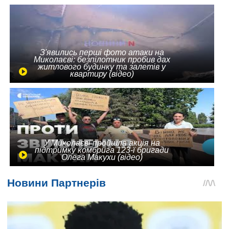
З'явились перші фото атаки на
Миколаєві: безпілотник пробив дах
житлового будинку та залетів у
квартиру (відео)
У Миколаєві пройшла акція на
підтримку комбрига 123-ї бригади
Олега Макухи (відео)