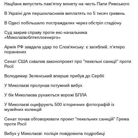
Нацбанк випустить пам'ятну монету на честь Папи Римського
В Україні для першокласників виплатять по 5 тисяч гривень
В Одесі побільшало постраждалих через обстріл стадіону
Суд закрив справу проти екс-начальника
«Миколаївоблтеплоенерго»
Армія РФ завдала удар по Слов'янську: є загиблий, п'ятеро
поранених
Сенат США схвалив законопроект про "пекельні санкції" проти
Росії
Володимир Зеленський вперше прибув до Сербії
У Миколаєві пролунав потужний вибух
У бік Миколаєва рухаються ворожі БПЛА
У Миколаєві оцифрують 500 історичних фотографій із
музейних колекцій
Сенат почав обговорювати проект "пекельних санкцій" Грема
проти Росії
Вибух у Миколаєві: поліція повідомила подробиці