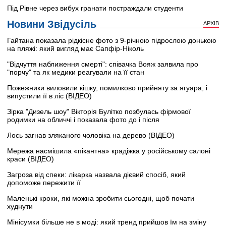
Під Рівне через вибух гранати постраждали студенти
Новини Звідусіль
АРХІВ
Гайтана показала рідкісне фото з 9-річною підрослою донькою
на пляжі: який вигляд має Сапфір-Ніколь
"Відчуття наближення смерті": співачка Вояж заявила про
"порчу" та як медики реагували на її стан
Пожежники виловили кішку, помилково прийняту за ягуара, і
випустили її в ліс (ВІДЕО)
Зірка "Дизель шоу" Вікторія Булітко позбулась фірмової
родимки на обличчі і показала фото до і після
Лось загнав зляканого чоловіка на дерево (ВІДЕО)
Мережа насмішила «пікантна» крадіжка у російському салоні
краси (ВІДЕО)
Загроза від спеки: лікарка назвала дієвий спосіб, який
допоможе пережити її
Маленькі кроки, які можна зробити сьогодні, щоб почати
худнути
Мінісумки більше не в моді: який тренд прийшов їм на зміну