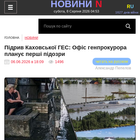
НОВИНИ
N
R
U
субота, 8 Серпня 2026 04:53
1627 днів війни
ГОЛОВНА
НОВИНИ
Підрив Каховської ГЕС: Офіс генпрокурора
планує перші підозри
читать на русском
06.06.2026 в 18:09
1496
Александр Пепелов