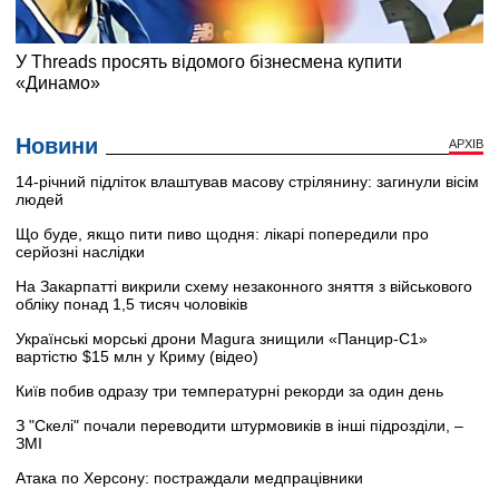
Новини
АРХІВ
14-річний підліток влаштував масову стрілянину: загинули вісім
людей
Що буде, якщо пити пиво щодня: лікарі попередили про
серйозні наслідки
На Закарпатті викрили схему незаконного зняття з військового
обліку понад 1,5 тисяч чоловіків
Українські морські дрони Magura знищили «Панцир-С1»
вартістю $15 млн у Криму (відео)
Київ побив одразу три температурні рекорди за один день
З "Скелі" почали переводити штурмовиків в інші підрозділи, –
ЗМІ
Атака по Херсону: постраждали медпрацівники