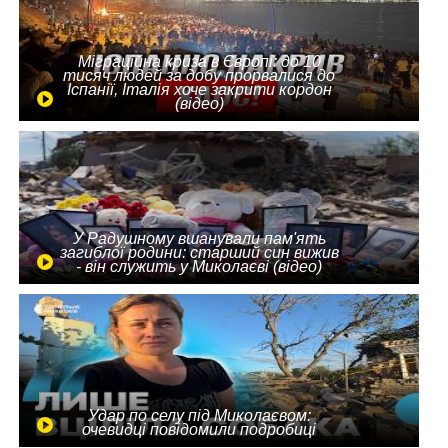
Міграційна криза в Європі: до 10
тисяч людей за добу прорвалися до
Іспанії, Італія хоче закрити кордон
(відео)
У Радушному вшанували пам'ять
загиблої родини: старший син вижив
- він служить у Миколаєві (відео)
Удар по селу під Миколаєвом:
очевидці повідомили подробиці