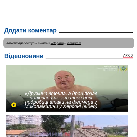
Додати коментар
Коментарі доступні в наших
Telegram
и
instagram
.
Відеоновини
АРХІВ
«Дружина втекла, а дрон почав
полювання»: з'явилися нові
подробиці атаки на фермера з
Миколаївщини у Херсоні (відео)