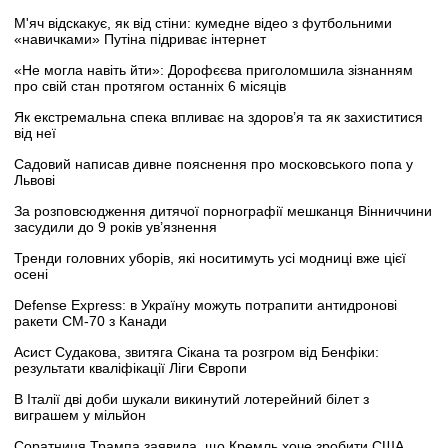
М'яч відскакує, як від стіни: кумедне відео з футбольними
«навичками» Путіна підриває інтернет
«Не могла навіть йти»: Дорофєєва приголомшила зізнанням
про свій стан протягом останніх 6 місяців
Як екстремальна спека впливає на здоров’я та як захиститися
від неї
Садовий написав дивне пояснення про московського попа у
Львові
За розповсюдження дитячої порнографії мешканця Вінниччини
засудили до 9 років ув’язнення
Тренди головних уборів, які носитимуть усі модниці вже цієї
осені
Defense Express: в Україну можуть потрапити антидронові
ракети CM-70 з Канади
Асист Судакова, звитяга Сікана та розгром від Бенфіки:
результати кваліфікації Ліги Європи
В Італії дві доби шукали викинутий лотерейний білет з
виграшем у мільйон
Соратниця Трампа заявила, що Кремль хоче зробити США