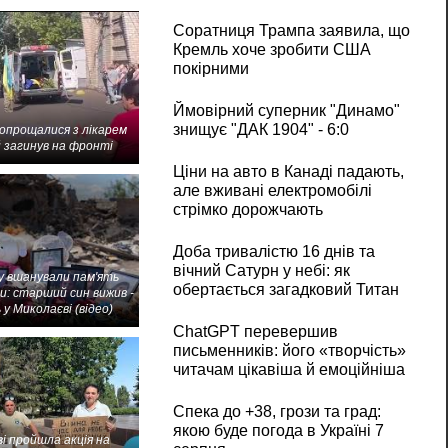
Соратниця Трампа заявила, що
Кремль хоче зробити США
покірними
Ймовірний суперник "Динамо"
знищує "ДАК 1904" - 6:0
попрощалися з лікарем
 загинув на фронті
Ціни на авто в Канаді падають,
але вживані електромобілі
стрімко дорожчають
Доба тривалістю 16 днів та
вічний Сатурн у небі: як
 вшанували пам'ять
обертається загадковий Титан
и: старший син вижив -
 у Миколаєві (відео)
ChatGPT перевершив
письменників: його «творчість»
читачам цікавіша й емоційніша
Спека до +38, грози та град:
якою буде погода в Україні 7
і пройшла акція на