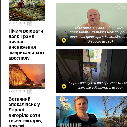
28.07.2026
«Дружина втекла, а дрон почав
Нічим воювати
полювання»: з'явилися нові подроб
далі: Трамп
атаки на фермера з Миколаївщин
визнав
Херсоні (відео)
виснаження
американського
арсеналу
Через атаку РФ постраждав мага
техніки у Миколаєві (відео)
27.07.2026
Вогняний
апокаліпсис у
Європі:
вигоріло сотні
тисяч гектарів,
пожежі