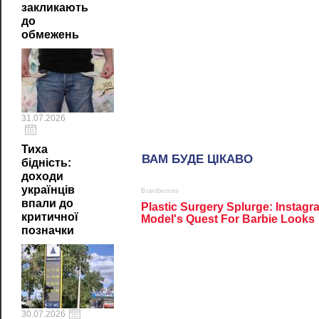
закликають
до
обмежень
31.07.2026
Тиха
бідність:
доходи
українців
впали до
критичної
позначки
30.07.2026