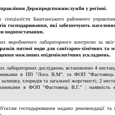
управління Держпродспоживслужби у регіоні.
у спеціалісти Баштанського районного управлі
ктів господарювання, які забезпечують населенн
и водопостачання.
них виробничого лабораторного контролю за якіс
зразків питної води для санітарно-хімічних та 
щення можливих епідеміологічних ускладнень.
их лабораторних досліджень встановлено 4 нестан
азниками в ПП "Лось В.М". та ФОП "Фастовець В
залишку, хлоридів та загальної жорсткості; 2 нест
азниками в ФОП "Фастовець В.Г." : наявність е
б'єктам господарювання надано рекомендації та 
ь.