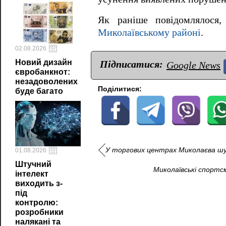
Як раніше повідомлялося
Миколаївському районі
.
02.08.2026
Новий дизайн
Підписатися:
Google News
євробанкнот:
незадоволених
Поділитися:
буде багато
У торгових центрах Миколаєва шу
01.08.2026
Штучний
Миколаївські спортс
інтелект
виходить з-
під
контролю:
розробники
налякані та