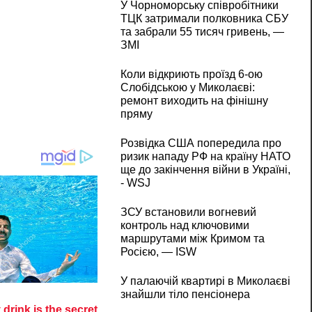
У Чорноморську співробітники
ТЦК затримали полковника СБУ
та забрали 55 тисяч гривень, —
ЗМІ
Коли відкриють проїзд 6-ою
Слобідською у Миколаєві:
ремонт виходить на фінішну
пряму
Розвідка США попередила про
ризик нападу РФ на країну НАТО
ще до закінчення війни в Україні,
- WSJ
ЗСУ встановили вогневий
контроль над ключовими
маршрутами між Кримом та
Росією, — ISW
У палаючій квартирі в Миколаєві
знайшли тіло пенсіонера