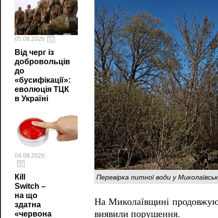
05.08.2026
Від черг із
добровольців
до
«бусифікації»:
еволюція ТЦК
в Україні
04.08.2026
Перевірка питної води у Миколаївськ
Кill
Switch –
на що
На Миколаївщині продовжу
здатна
виявили порушення.
«червона