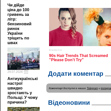
Чи дійде
ціна до 100
гривень за
літр:
бензиновий
ринок
України
тріщить по
швах
Додати коментар
29.07.2026
Антиукраїнські
настрої
швидко
Коментарі доступні в наших
Telegram
и
instagr
зростають у
Польщі. У чому
Відеоновини
причина?