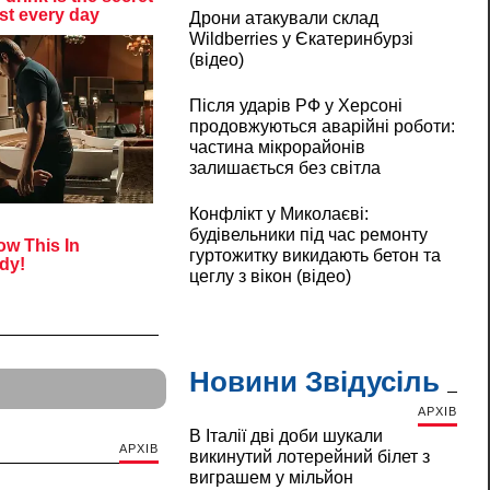
Дрони атакували склад
Wildberries у Єкатеринбурзі
(відео)
Після ударів РФ у Херсоні
продовжуються аварійні роботи:
частина мікрорайонів
залишається без світла
Конфлікт у Миколаєві:
будівельники під час ремонту
гуртожитку викидають бетон та
цеглу з вікон (відео)
Новини Звідусіль
АРХІВ
В Італії дві доби шукали
АРХІВ
викинутий лотерейний білет з
виграшем у мільйон