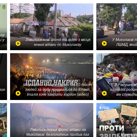
иці
и у
З'явилися нові фото та відео з місця
У Миколаєві 
нічної атаки по Миколаєву
ЛШМД, який
Міграційна криза в Європі: до 10 тисяч
У Радушному
зин
людей за добу прорвалися до Іспанії,
загиблої родин
Італія хоче закрити кордон (відео)
він служить
З'явились перші фото атаки на
Миколаєві: безпілотник пробив дах
У Миколаєв