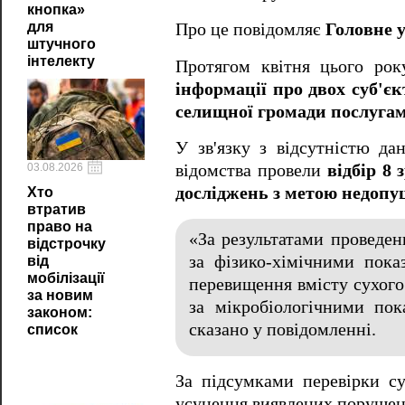
кнопка»
для
Про це повідомляє
Головне 
штучного
інтелекту
Протягом квітня цього рок
інформації про двох суб'є
селищної громади послугам
У зв'язку з відсутністю да
03.08.2026
відомства провели
відбір 8 
досліджень з метою недопу
Хто
втратив
право на
«За результатами проведен
відстрочку
за фізико-хімічними пок
від
мобілізації
перевищення вмісту сухого 
за новим
за мікробіологічними пок
законом:
сказано у повідомленні.
список
За підсумками перевірки су
усунення виявлених порушен