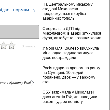
На Центральному міському
стадіоні Миколаєва
відає нормам у
продовжується вирубка
аварійних тополь
Смертельна ДТП під
Миколаєвом: в аварії зіткнулися
фура, автобус та позашляховик
3 голоса
У морі біля Коблево вибухнула
міна: одна людина загинула,
двоє постраждали
Росія вдарила дроном по ринку
на Сумщині: 10 людей
поранено, двоє — у важкому
стані
ате в Кривому Розі
СБУ затримала у Миколаєві
двох агентів РФ, які наводили
ракетні удари по місту