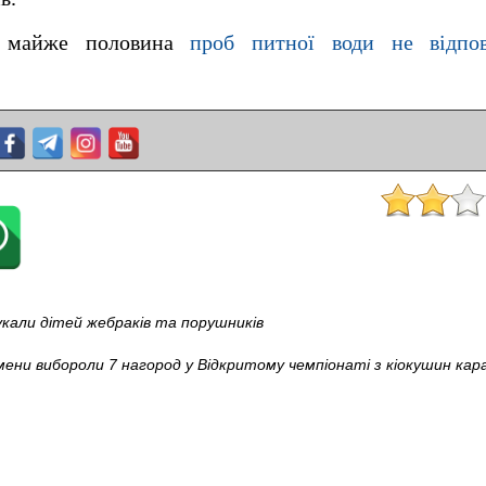
, майже половина
проб питної води не відпо
кали дітей жебраків та порушників
мени вибороли 7 нагород у Відкритому чемпіонаті з кіокушин кар