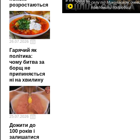
Удар по селу під Миколаєвом: очев
розростаються
повідомили подробиці
26.07.2026
Гарячий як
політика:
чому битва за
борщ не
припиняється
ні на хвилину
25.07.2026
Дожити до
100 років і
залишатися