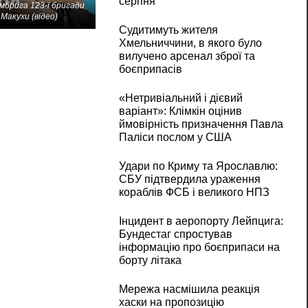
серпня
мбрига 123-ї бригади
Макухи (відео)
Судитимуть жителя
Хмельниччини, в якого було
вилучено арсенал зброї та
боєприпасів
«Нетривіальний і дієвий
варіант»: Клімкін оцінив
ймовірність призначення Павла
Паліси послом у США
Удари по Криму та Ярославлю:
СБУ підтвердила ураження
кораблів ФСБ і великого НПЗ
Інцидент в аеропорту Лейпцига:
Бундестаг спростував
інформацію про боєприпаси на
борту літака
Мережа насмішила реакція
хаски на пропозицію