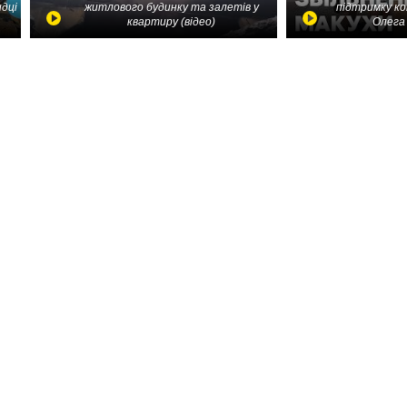
идці
житлового будинку та залетів у
підтримку ко
квартиру (відео)
Олега 