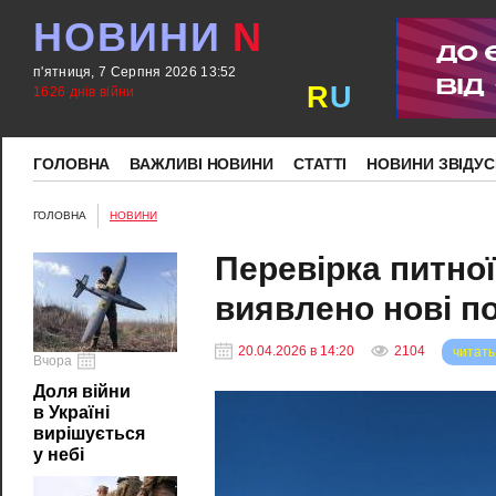
НОВИНИ
N
п'ятниця, 7 Серпня 2026 13:52
R
U
1626 днів війни
ГОЛОВНА
ВАЖЛИВІ НОВИНИ
СТАТТІ
НОВИНИ ЗВІДУС
ГОЛОВНА
НОВИНИ
Перевірка питної
виявлено нові п
20.04.2026 в 14:20
2104
читать
Вчора
Доля війни
в Україні
вирішується
у небі