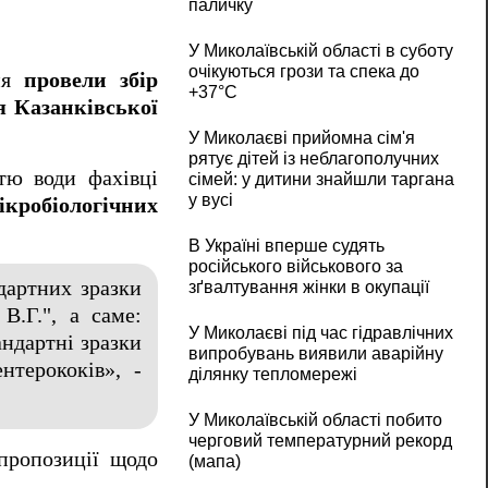
паличку
У Миколаївській області в суботу
очікуються грози та спека до
ння
провели збір
+37°C
я Казанківської
У Миколаєві прийомна сім'я
рятує дітей із неблагополучних
тю води фахівці
сімей: у дитини знайшли таргана
у вусі
мікробіологічних
В Україні вперше судять
російського військового за
дартних зразки
зґвалтування жінки в окупації
.Г.", а саме:
У Миколаєві під час гідравлічних
андартні зразки
випробувань виявили аварійну
нтерококів», -
ділянку тепломережі
У Миколаївській області побито
черговий температурний рекорд
пропозиції щодо
(мапа)