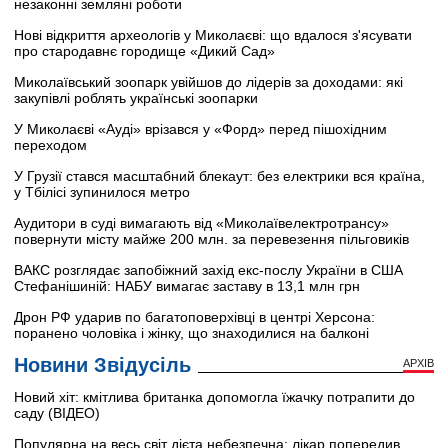
незаконні земляні роботи
Нові відкриття археологів у Миколаєві: що вдалося з'ясувати
про стародавнє городище «Дикий Сад»
Миколаївський зоопарк увійшов до лідерів за доходами: які
закупівлі роблять українські зоопарки
У Миколаєві «Ауді» врізався у «Форд» перед пішохідним
переходом
У Грузії стався масштабний блекаут: без електрики вся країна,
у Тбілісі зупинилося метро
Аудитори в суді вимагають від «Миколаївелектротрансу»
повернути місту майже 200 млн. за перевезення пільговиків
ВАКС розглядає запобіжний захід екс-послу України в США
Стефанішиній: НАБУ вимагає заставу в 13,1 млн грн
Дрон РФ ударив по багатоповерхівці в центрі Херсона:
поранено чоловіка і жінку, що знаходилися на балконі
Новини Звідусіль
АРХІВ
Новий хіт: кмітлива британка допомогла їжачку потрапити до
саду (ВІДЕО)
Популярна на весь світ дієта небезпечна: лікар попередив