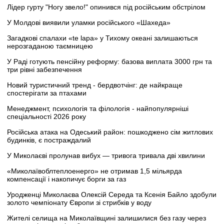
Лідер гурту "Ногу звело!" опинився під російським обстрілом
У Молдові виявили уламки російського «Шахеда»
Загадкові спалахи «te lapa» у Тихому океані залишаються
нерозгаданою таємницею
У Раді готують пенсійну реформу: базова виплата 3000 грн та
три рівні забезпечення
Новий туристичний тренд - бердвотчінг: де найкраще
спостерігати за птахами
Менеджмент, психологія та філологія - найпопулярніші
спеціальності 2026 року
Російська атака на Одеський район: пошкоджено сім житлових
будинків, є постраждалий
У Миколаєві пролунав вибух — тривога тривала дві хвилини
«Миколаївоблтеплоенерго» не отримав 1,5 мільярда
компенсації і накопичує борги за газ
Уродженці Миколаєва Олексій Середа та Ксенія Байло здобули
золото чемпіонату Європи зі стрибків у воду
Жителі селища на Миколаївщині залишилися без газу через