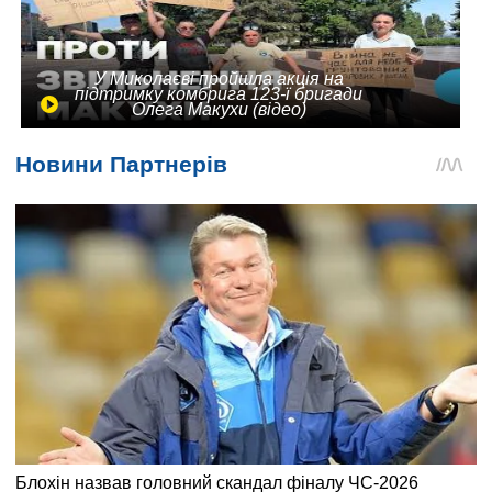
У Миколаєві пройшла акція на
підтримку комбрига 123-ї бригади
Олега Макухи (відео)