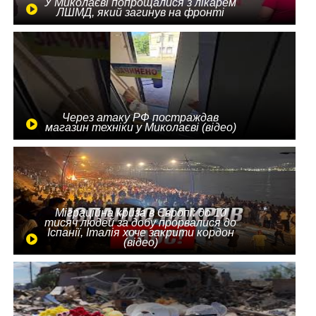
У Миколаєві попрощалися з лікарем
ЛШМД, який загинув на фронті
Через атаку РФ постраждав
магазин техніки у Миколаєві (відео)
Міграційна криза в Європі: до 10
тисяч людей за добу прорвалися до
Іспанії, Італія хоче закрити кордон
(відео)