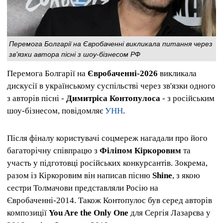
Перемога Болгарії на Євробаченні викликала питання через
зв'язки автора пісні з шоу-бізнесом РФ
Перемога Болгарії на
Євробаченні-2026
викликала
дискусії в українському суспільстві через зв'язки одного
з авторів пісні -
Димитріса Контопулоса
- з російським
шоу-бізнесом, повідомляє
УНН
.
Після фіналу користувачі соцмереж нагадали про його
багаторічну співпрацю з
Філіпом Кіркоровим
та
участь у підготовці російських конкурсантів. Зокрема,
разом із Кіркоровим він написав пісню
Shine
, з якою
сестри Толмачови представляли Росію на
Євробаченні-2014. Також Контопулос був серед авторів
композиції
You Are the Only One
для Сергія Лазарєва у