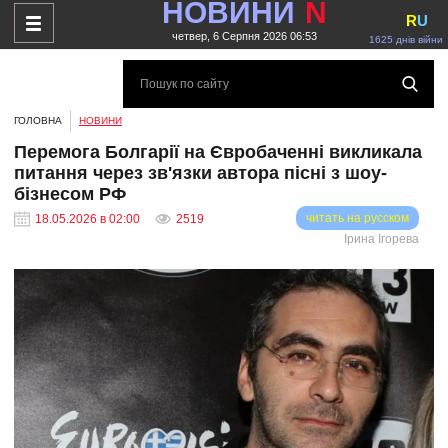
НОВИНИ
N
R
U
четвер, 6 Серпня 2026 06:53
1625 днів війни
ГОЛОВНА
НОВИНИ
Перемога Болгарії на Євробаченні викликала
питання через зв'язки автора пісні з шоу-
бізнесом РФ
читать на русском
18.05.2026 в 02:00
2519
Ірина Ігорева