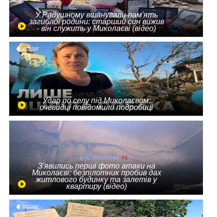
У Радушному вшанували пам'ять
загиблої родини: старший син вижив
- він служить у Миколаєві (відео)
Удар по селу під Миколаєвом:
очевидці повідомили подробиці
З'явились перші фото атаки на
Миколаєві: безпілотник пробив дах
житлового будинку та залетів у
квартиру (відео)