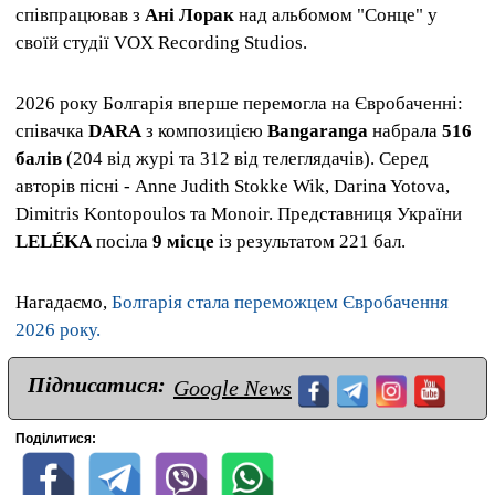
співпрацював з
Ані Лорак
над альбомом "Сонце" у
своїй студії VOX Recording Studios.
2026 року Болгарія вперше перемогла на Євробаченні:
співачка
DARA
з композицією
Bangaranga
набрала
516
балів
(204 від журі та 312 від телеглядачів). Серед
авторів пісні - Anne Judith Stokke Wik, Darina Yotova,
Dimitris Kontopoulos та Monoir. Представниця України
LELÉKA
посіла
9 місце
із результатом 221 бал.
Нагадаємо,
Болгарія стала переможцем Євробачення
2026 року.
Підписатися:
Google News
Поділитися: