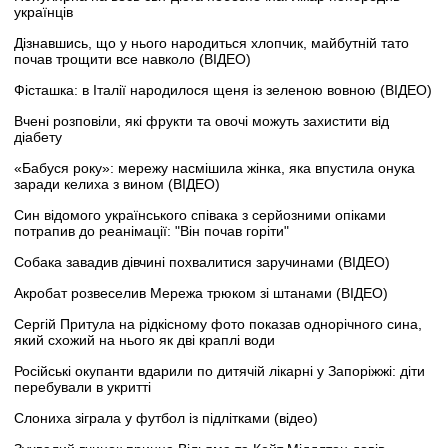
українців
Дізнавшись, що у нього народиться хлопчик, майбутній тато
почав трощити все навколо (ВІДЕО)
Фісташка: в Італії народилося щеня із зеленою вовною (ВІДЕО)
Вчені розповіли, які фрукти та овочі можуть захистити від
діабету
«Бабуся року»: мережу насмішила жінка, яка впустила онука
заради келиха з вином (ВІДЕО)
Син відомого українського співака з серйозними опіками
потрапив до реанімації: "Він почав горіти"
Собака завадив дівчині похвалитися заручинами (ВІДЕО)
Акробат розвеселив Мережа трюком зі штанами (ВІДЕО)
Сергій Притула на рідкісному фото показав однорічного сина,
який схожий на нього як дві краплі води
Російські окупанти вдарили по дитячій лікарні у Запоріжжі: діти
перебували в укритті
Слониха зіграла у футбол із підлітками (відео)