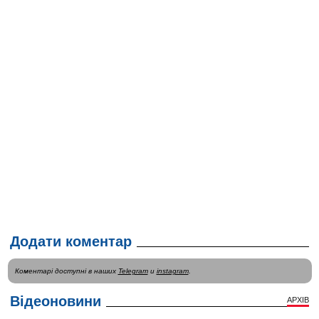
Додати коментар
Коментарі доступні в наших
Telegram
и
instagram
.
Відеоновини
АРХІВ