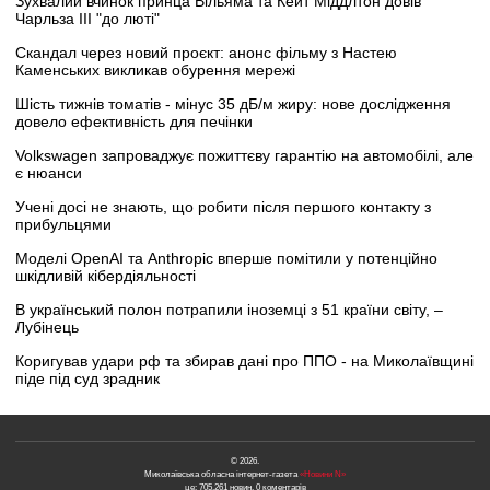
Зухвалий вчинок принца Вільяма та Кейт Міддлтон довів
Чарльза III "до люті"
Скандал через новий проєкт: анонс фільму з Настею
Каменських викликав обурення мережі
Шість тижнів томатів - мінус 35 дБ/м жиру: нове дослідження
довело ефективність для печінки
Volkswagen запроваджує пожиттєву гарантію на автомобілі, але
є нюанси
Учені досі не знають, що робити після першого контакту з
прибульцями
Моделі OpenAI та Anthropic вперше помітили у потенційно
шкідливій кібердіяльності
В український полон потрапили іноземці з 51 країни світу, –
Лубінець
Коригував удари рф та збирав дані про ППО - на Миколаївщині
піде під суд зрадник
© 2026.
Миколаївська обласна інтернет-газета
«Новини N»
це: 705,261 новин, 0 коментарів