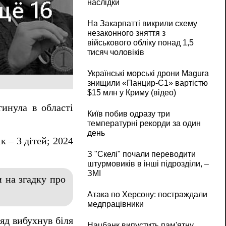
наслідки
На Закарпатті викрили схему
незаконного зняття з
військового обліку понад 1,5
тисяч чоловіків
Українські морські дрони Magura
знищили «Панцир-С1» вартістю
$15 млн у Криму (відео)
инула в області
Київ побив одразу три
температурні рекорди за один
день
к – 3 дітей; 2024
З "Скелі" почали переводити
штурмовиків в інші підрозділи, –
ЗМІ
и на згадку про
Атака по Херсону: постраждали
медпрацівники
яд вибухнув біля
Нацбанк випустить пам'ятну