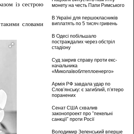
разом із сестрою
монету на честь Папи Римського
В Україні для першокласників
– такими словами
виплатять по 5 тисяч гривень
В Одесі побільшало
постраждалих через обстріл
стадіону
Суд закрив справу проти екс-
начальника
«Миколаївоблтеплоенерго»
Армія РФ завдала удар по
Слов'янську: є загиблий, п'ятеро
поранених
Сенат США схвалив
законопроект про "пекельні
санкції" проти Росії
Володимир Зеленський вперше