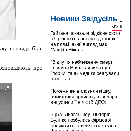
Новини Звідусіль
АРХІВ
Гайтана показала рідкісне фото
з 9-річною підрослою донькою
на пляжі: який вигляд має
уху снаряда біля
Сапфір-Ніколь
"Відчуття наближення смерті":
озповідають про
співачка Вояж заявила про
"порчу" та як медики реагували
на її стан
Пожежники виловили кішку,
помилково прийняту за ягуара, і
випустили її в ліс (ВІДЕО)
Зірка "Дизель шоу" Вікторія
Булітко позбулась фірмової
родимки на обличчі і показала