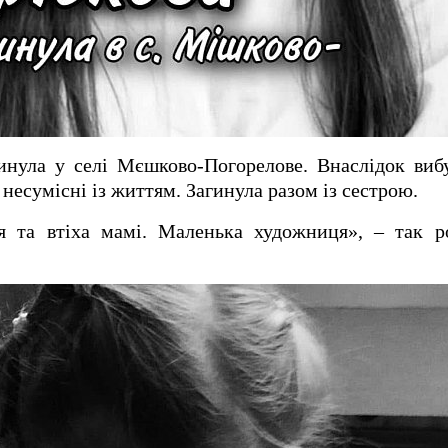
гинула у селі Мєшково-Погорелове. Внаслідок виб
несумісні із життям. Загинула разом із сестрою.
я та втіха мамі. Маленька художниця», – так р