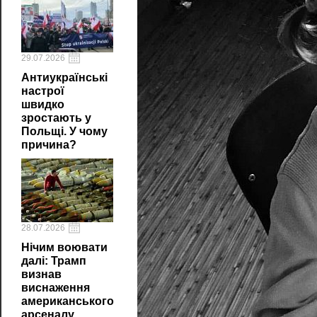
29.07.2026
Антиукраїнські
настрої
швидко
зростають у
Польщі. У чому
причина?
28.07.2026
Нічим воювати
далі: Трамп
визнав
виснаження
американського
арсеналу