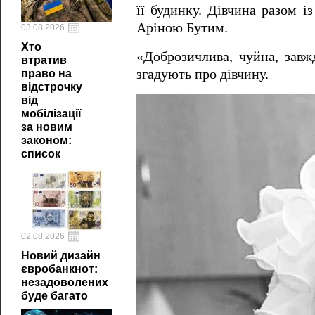
її будинку. Дівчина разом і
Аріною Бутим.
03.08.2026
Хто
«Доброзичлива, чуйна, завж
втратив
згадують про дівчину.
право на
відстрочку
від
мобілізації
за новим
законом:
список
02.08.2026
Новий дизайн
євробанкнот:
незадоволених
буде багато