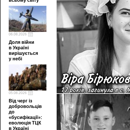
всьому світу
06.08.2026
Доля війни
в Україні
вирішується
у небі
05.08.2026
Від черг із
добровольців
до
«бусифікації»:
еволюція ТЦК
в Україні