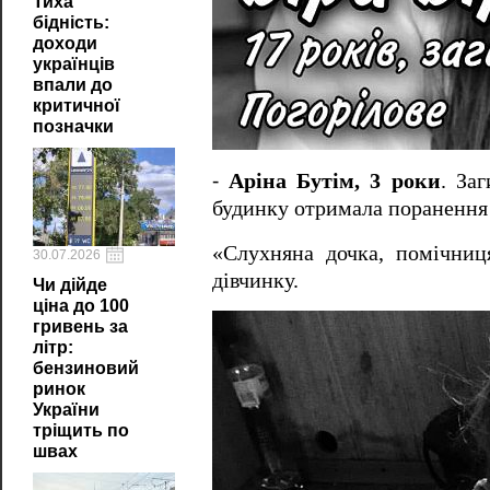
Тиха
бідність:
доходи
українців
впали до
критичної
позначки
⁃
Аріна Бутім, 3 роки
. За
будинку отримала поранення 
«Слухняна дочка, помічниц
30.07.2026
дівчинку.
Чи дійде
ціна до 100
гривень за
літр:
бензиновий
ринок
України
тріщить по
швах