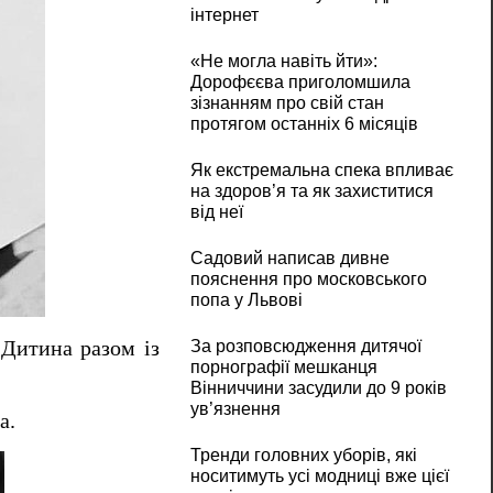
інтернет
«Не могла навіть йти»:
Дорофєєва приголомшила
зізнанням про свій стан
протягом останніх 6 місяців
Як екстремальна спека впливає
на здоров’я та як захиститися
від неї
Садовий написав дивне
пояснення про московського
попа у Львові
 Дитина разом із
За розповсюдження дитячої
порнографії мешканця
Вінниччини засудили до 9 років
ув’язнення
а.
Тренди головних уборів, які
носитимуть усі модниці вже цієї