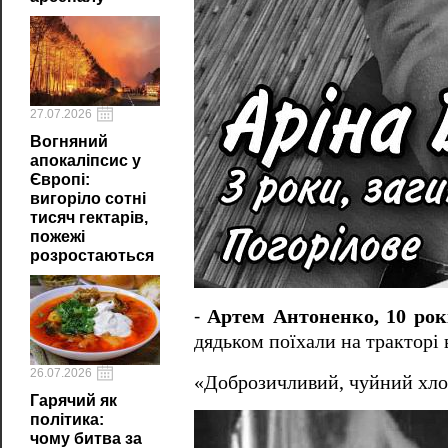
27.07.2026
Вогняний
апокаліпсис у
Європі:
вигоріло сотні
тисяч гектарів,
пожежі
розростаються
⁃
Артем Антоненко, 10 рок
дядьком поїхали на тракторі 
26.07.2026
«Доброзичливий, чуйний хлоп
Гарячий як
політика:
чому битва за