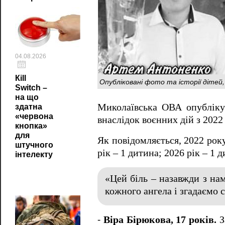
04.08.2026
Кill
Опубліковані фото та історії дітей, 
Switch –
на що
Миколаївська ОВА опублікув
здатна
«червона
внаслідок воєнних дій з 2022
кнопка»
для
Як повідомляється, 2022 року
штучного
рік – 1 дитина; 2026 рік – 1 
інтелекту
«Цей біль – назавжди з нам
кожного ангела і згадаємо с
⁃
Віра Бірюкова, 17 років.
З