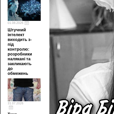
01.08.2026
Штучний
інтелект
виходить з-
під
контролю:
розробники
налякані та
закликають
до
обмежень
31.07.2026