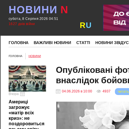
НОВИНИ
N
субота, 8 Серпня 2026 04:51
R
U
1627 днів війни
ГОЛОВНА
ВАЖЛИВІ НОВИНИ
СТАТТІ
НОВИНИ ЗВІДУС
ГОЛОВНА
НОВИНИ
Опубліковані фото
внаслідок бойови
04.06.2026 в 10:00
4937
читать
Вчора
Америці
загрожує
«матір всіх
криз»: не
поздоровиться