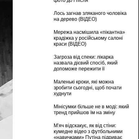
фото до і після
Лось загнав зляканого чоловіка
на дерево (ВІДЕО)
Мережа насмішила «пікантна»
крадіжка у російському салоні
краси (ВІДЕО)
Загроза від спеки: лікарка
назвала дієвий спосіб, який
допоможе пережити її
Маленькі кроки, які можна
зробити сьогодні, щоб почати
худнути
Мінісумки більше не в моді: який
тренд прийшов їм на зміну
М'яч відскакує, як від стіни:
кумедне відео з футбольними
«навичками» Путіна підриває