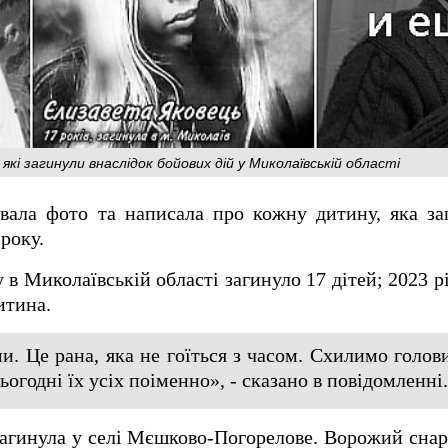
які загинули внаслідок бойових дій у Миколаївській області
ала фото та написала про кожну дитину, яка заг
 року.
 в Миколаївській області загинуло 17 дітей; 2023 рі
дитина.
и. Це рана, яка не гоїться з часом. Схилимо голов
ьогодні їх усіх поіменно», - сказано в повідомленні.
агинула у селі Мєшково-Погорелове. Ворожий снар