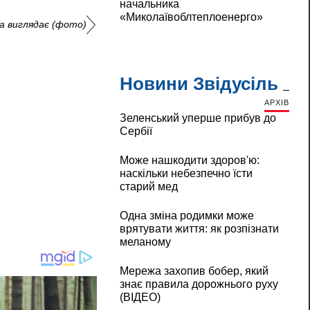
начальника
«Миколаївоблтеплоенерго»
на виглядає (фото)
Новини Звідусіль
АРХІВ
Зеленський уперше прибув до
Сербії
Може нашкодити здоров'ю:
наскільки небезпечно їсти
старий мед
Одна зміна родимки може
врятувати життя: як розпізнати
меланому
Мережа захопив бобер, який
знає правила дорожнього руху
(ВІДЕО)