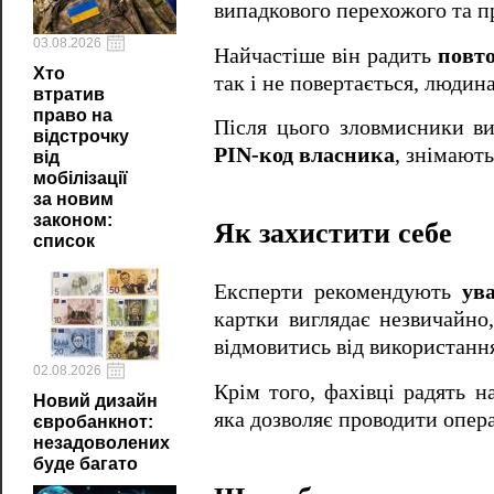
випадкового перехожого та п
03.08.2026
Найчастіше він радить
повто
Хто
так і не повертається, людин
втратив
право на
Після цього зловмисники ви
відстрочку
PIN-код власника
, знімають
від
мобілізації
за новим
законом:
Як захистити себе
список
Експерти рекомендують
ув
картки виглядає незвичайно
відмовитись від використанн
02.08.2026
Крім того, фахівці радять 
Новий дизайн
яка дозволяє проводити опера
євробанкнот:
незадоволених
буде багато