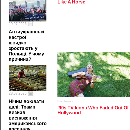
29.07.2026
Антиукраїнські
настрої
швидко
зростають у
Польщі. У чому
причина?
28.07.2026
Нічим воювати
далі: Трамп
визнав
виснаження
американського
арсеналу