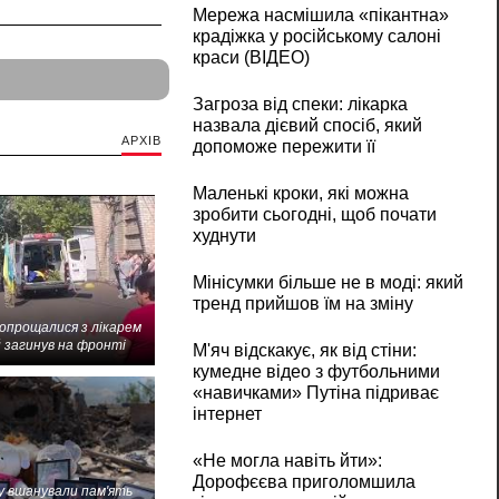
Мережа насмішила «пікантна»
крадіжка у російському салоні
краси (ВІДЕО)
Загроза від спеки: лікарка
назвала дієвий спосіб, який
АРХІВ
допоможе пережити її
Маленькі кроки, які можна
зробити сьогодні, щоб почати
худнути
Мінісумки більше не в моді: який
тренд прийшов їм на зміну
попрощалися з лікарем
 загинув на фронті
М'яч відскакує, як від стіни:
кумедне відео з футбольними
«навичками» Путіна підриває
інтернет
«Не могла навіть йти»:
Дорофєєва приголомшила
 вшанували пам'ять