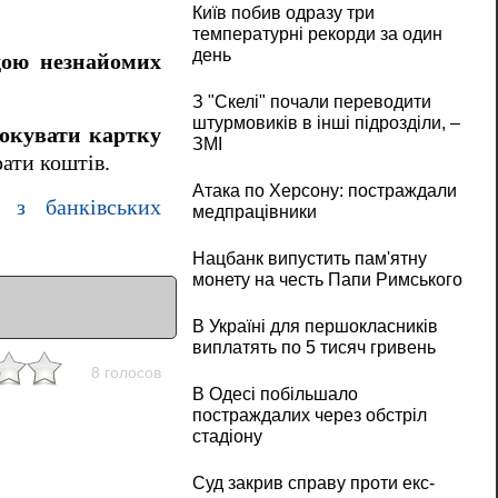
Київ побив одразу три
температурні рекорди за один
день
дою незнайомих
З "Скелі" почали переводити
штурмовиків в інші підрозділи, –
локувати картку
ЗМІ
ати коштів.
Атака по Херсону: постраждали
 з банківських
медпрацівники
Нацбанк випустить пам'ятну
монету на честь Папи Римського
В Україні для першокласників
виплатять по 5 тисяч гривень
8 голосов
В Одесі побільшало
постраждалих через обстріл
стадіону
Суд закрив справу проти екс-