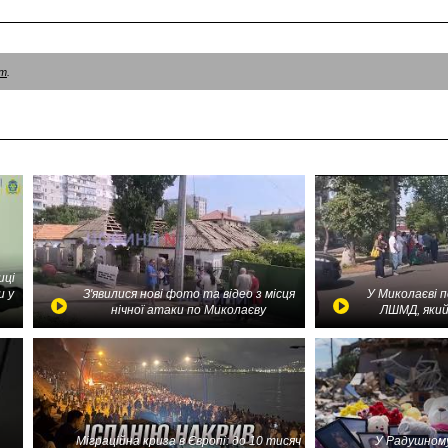
am
.
иці
и у
З'явилися нові фото та відео з місця
У Миколаєві 
нічної атаки по Миколаєву
ЛШМД, який
Міграційна криза в Європі: до 10 тисяч
У Радушному