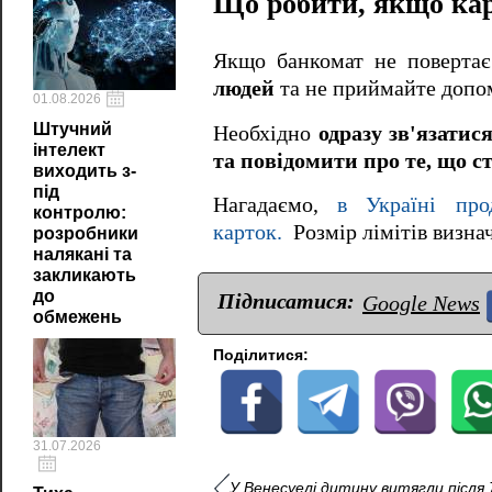
Що робити, якщо кар
Якщо банкомат не повертає
людей
та не приймайте допом
01.08.2026
Штучний
Необхідно
одразу зв'язатис
інтелект
та повідомити про те, що с
виходить з-
під
Нагадаємо,
в Україні про
контролю:
карток.
Розмір лімітів визна
розробники
налякані та
закликають
до
Підписатися:
Google News
обмежень
Поділитися:
31.07.2026
У Венесуелі дитину витягли після 7