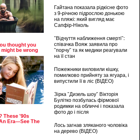
Гайтана показала рідкісне фото
з 9-річною підрослою донькою
на пляжі: який вигляд має
Сапфір-Ніколь
"Відчуття наближення смерті":
співачка Вояж заявила про
"порчу" та як медики реагували
на її стан
Пожежники виловили кішку,
помилково прийняту за ягуара, і
випустили її в ліс (ВІДЕО)
Зірка "Дизель шоу" Вікторія
Булітко позбулась фірмової
родимки на обличчі і показала
фото до і після
Лось загнав зляканого чоловіка
на дерево (ВІДЕО)