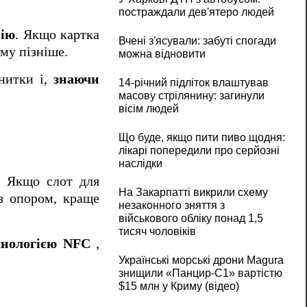
постраждали дев'ятеро людей
цію
. Якщо картка
Вчені з'ясували: забуті спогади
му пізніше.
можна відновити
нитки і,
знаючи
14-річний підліток влаштував
масову стрілянину: загинули
вісім людей
Що буде, якщо пити пиво щодня:
лікарі попередили про серйозні
наслідки
. Якщо слот для
На Закарпатті викрили схему
 з опором, краще
незаконного зняття з
військового обліку понад 1,5
тисяч чоловіків
хнологією NFC
,
Українські морські дрони Magura
знищили «Панцир-С1» вартістю
$15 млн у Криму (відео)