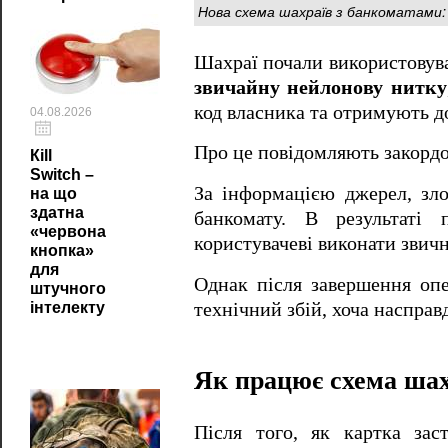
Нова схема шахраїв з банкоматами: 
Шахраї почали використовува
звичайну нейлонову нитку
код власника та отримують д
04.08.2026
Про це повідомляють закордо
Кill
Switch –
За інформацією джерел, з
на що
здатна
банкомату. В результаті 
«червона
користувачеві виконати звичн
кнопка»
для
Однак після завершення опе
штучного
технічний збій, хоча насправ
інтелекту
Як працює схема шах
Після того, як картка зас