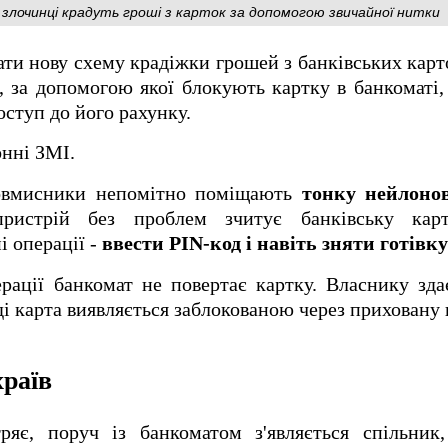
злочинці крадуть гроші з карток за допомогою звичайної нитки
ти нову схему крадіжки грошей з банківських карт
, за допомогою якої блокують картку в банкоматі,
оступ до його рахунку.
нні ЗМІ.
ловмисники непомітно поміщають
тонку нейлоно
пристрій без проблем зчитує банківську карт
і операції -
ввести PIN-код і навіть зняти готівку
рації банкомат не повертає картку. Власнику зда
ді карта виявляється заблокованою через приховану 
раїв
тряє, поруч із банкоматом з'являється спільник