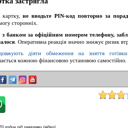
тка застрягла
 картку,
не вводьте PIN-код повторно за пора
огу сторонніх.
я з банком за офіційним номером телефону, заб
талося
. Оперативна реакція значно знижує ризик втр
довжують діяти обмеження на зняття готівки
чається кожною фінансовою установою самостійно.
0 годин під завалами (відео)