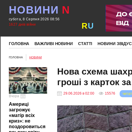
НОВИНИ
N
субота, 8 Серпня 2026 08:56
R
U
1627 днів війни
ГОЛОВНА
ВАЖЛИВІ НОВИНИ
СТАТТІ
НОВИНИ ЗВІДУС
ГОЛОВНА
НОВИНИ
Нова схема шахр
гроші з карток з
29.06.2026 в 02:00
15576
читат
Вчора
Америці
загрожує
«матір всіх
криз»: не
поздоровиться