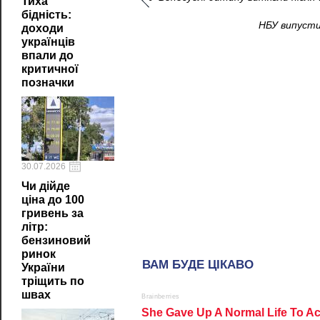
Тиха
бідність:
НБУ випустив
доходи
українців
впали до
критичної
позначки
30.07.2026
Чи дійде
ціна до 100
гривень за
літр:
бензиновий
ринок
України
тріщить по
швах