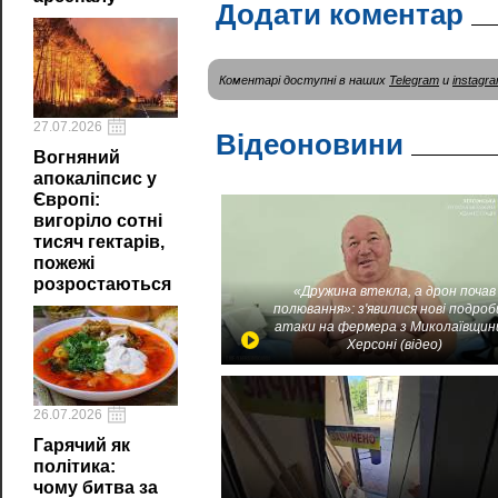
Додати коментар
Коментарі доступні в наших
Telegram
и
instagr
27.07.2026
Відеоновини
Вогняний
апокаліпсис у
Європі:
вигоріло сотні
тисяч гектарів,
пожежі
розростаються
«Дружина втекла, а дрон почав
полювання»: з'явилися нові подроб
атаки на фермера з Миколаївщин
Херсоні (відео)
26.07.2026
Гарячий як
політика:
чому битва за