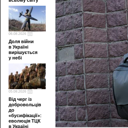
всьому світу
06.08.2026
Доля війни
в Україні
вирішується
у небі
05.08.2026
Від черг із
добровольців
до
«бусифікації»:
еволюція ТЦК
в Україні