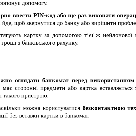
ропонує допомогу.
рно ввести PIN-код або ще раз виконати опера
а йде, щоб звернутися до банку або вирішити пробле
тягують картку за допомогою тієї ж нейлонової 
 гроші з банківського рахунку.
ажно оглядати банкомат перед використанням
, має сторонні предмети або картка вставляється
я такого пристрою.
наскільки можна користуватися
безконтактною те
ції без вставки картки в банкомат.