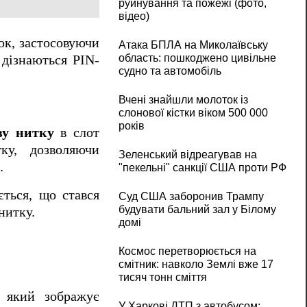
руйнування та пожежі (фото,
відео)
ок, застосовуючи
Атака БПЛА на Миколаївську
область: пошкоджено цивільне
 дізнаються PIN-
судно та автомобіль
Вчені знайшли молоток із
слонової кістки віком 500 000
років
ву нитку
в слот
ку, дозволяючи
Зеленський відреагував на
.
"пекельні" санкції США проти РФ
ється, що стався
Суд США заборонив Трампу
будувати бальний зал у Білому
нитку.
домі
Космос перетворюється на
смітник: навколо Землі вже 17
тисяч тонн сміття
, який зображує
У Харкові ДТП з автобусом: