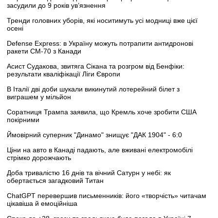
засудили до 9 років ув’язнення
Тренди головних уборів, які носитимуть усі модниці вже цієї
осені
Defense Express: в Україну можуть потрапити антидронові
ракети CM-70 з Канади
Асист Судакова, звитяга Сікана та розгром від Бенфіки:
результати кваліфікації Ліги Європи
В Італії дві доби шукали викинутий лотерейний білет з
виграшем у мільйон
Соратниця Трампа заявила, що Кремль хоче зробити США
покірними
Ймовірний суперник "Динамо" знищує "ДАК 1904" - 6:0
Ціни на авто в Канаді падають, але вживані електромобілі
стрімко дорожчають
Доба тривалістю 16 днів та вічний Сатурн у небі: як
обертається загадковий Титан
ChatGPT перевершив письменників: його «творчість» читачам
цікавіша й емоційніша