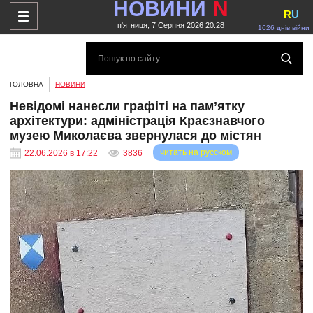
НОВИНИ
N
R
U
п'ятниця, 7 Серпня 2026 20:28
1626 днів війни
ГОЛОВНА
НОВИНИ
Невідомі нанесли графіті на пам’ятку
архітектури: адміністрація Краєзнавчого
музею Миколаєва звернулася до містян
читать на русском
22.06.2026 в 17:22
3836