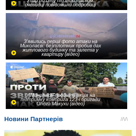
Удар по селу під Миколаєвом:
очевидці повідомили подробиці
З'явились перші фото атаки на
Миколаєві: безпілотник пробив дах
житлового будинку та залетів у
квартиру (відео)
У Миколаєві пройшла акція на
підтримку комбрига 123-ї бригади
Олега Макухи (відео)