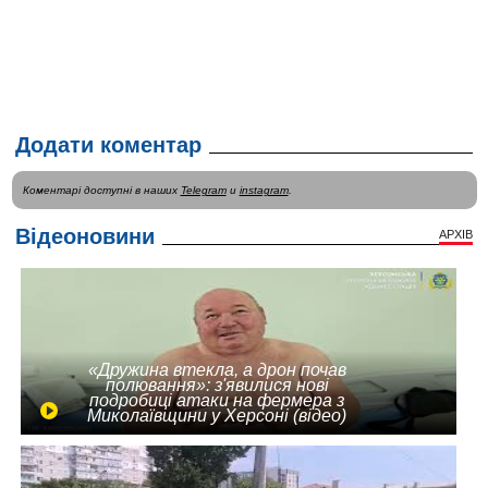
Додати коментар
Коментарі доступні в наших
Telegram
и
instagram
.
Відеоновини
АРХІВ
«Дружина втекла, а дрон почав
полювання»: з'явилися нові
подробиці атаки на фермера з
Миколаївщини у Херсоні (відео)