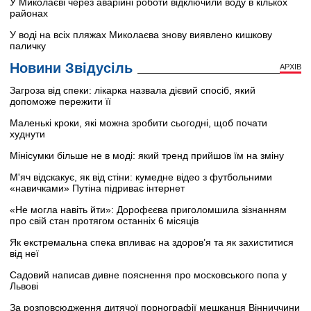
У Миколаєві через аварійні роботи відключили воду в кількох
районах
У воді на всіх пляжах Миколаєва знову виявлено кишкову
паличку
Новини Звідусіль
АРХІВ
Загроза від спеки: лікарка назвала дієвий спосіб, який
допоможе пережити її
Маленькі кроки, які можна зробити сьогодні, щоб почати
худнути
Мінісумки більше не в моді: який тренд прийшов їм на зміну
М'яч відскакує, як від стіни: кумедне відео з футбольними
«навичками» Путіна підриває інтернет
«Не могла навіть йти»: Дорофєєва приголомшила зізнанням
про свій стан протягом останніх 6 місяців
Як екстремальна спека впливає на здоров’я та як захиститися
від неї
Садовий написав дивне пояснення про московського попа у
Львові
За розповсюдження дитячої порнографії мешканця Вінниччини