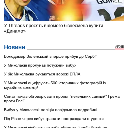
Новини
АРХІВ
Володимир Зеленський вперше прибув до Сербії
У Миколаєві пролунав потужний вибух
У бік Миколаєва рухаються ворожі БПЛА
У Миколаєві оцифрують 500 історичних фотографій із
музейних колекцій
Сенат почав обговорювати проект "пекельних санкцій" Грема
проти Росії
Вибух у Миколаєві: поліція повідомила подробиці
Під Рівне через вибух гранати постраждали студенти
У Миколаєві відбудеться забіг «Біжу за Героїв України»