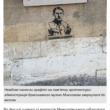
Невідомі нанесли графіті на пам’ятку архітектури:
адміністрація Краєзнавчого музею Миколаєва звернулася до
містян
На фасаді одного із корпусів Миколаївського обласного