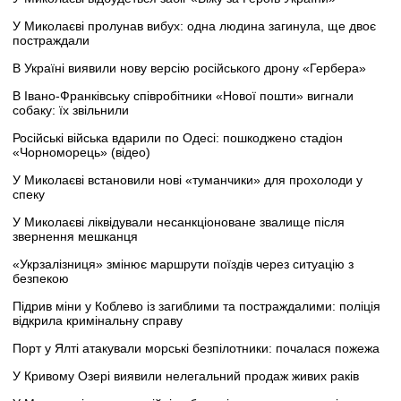
У Миколаєві пролунав вибух: одна людина загинула, ще двоє
постраждали
В Україні виявили нову версію російського дрону «Гербера»
В Івано-Франківську співробітники «Нової пошти» вигнали
собаку: їх звільнили
Російські війська вдарили по Одесі: пошкоджено стадіон
«Чорноморець» (відео)
У Миколаєві встановили нові «туманчики» для прохолоди у
спеку
У Миколаєві ліквідували несанкціоноване звалище після
звернення мешканця
«Укрзалізниця» змінює маршрути поїздів через ситуацію з
безпекою
Підрив міни у Коблево із загиблими та постраждалими: поліція
відкрила кримінальну справу
Порт у Ялті атакували морські безпілотники: почалася пожежа
У Кривому Озері виявили нелегальний продаж живих раків