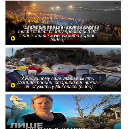
Міграційна криза в Європі: до 10
тисяч людей за добу прорвалися до
Іспанії, Італія хоче закрити кордон
(відео)
У Радушному вшанували пам'ять
загиблої родини: старший син вижив
- він служить у Миколаєві (відео)