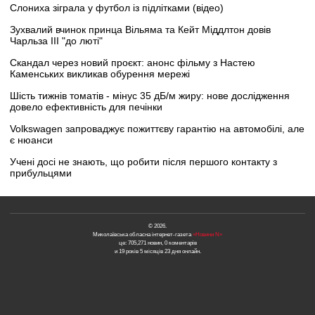
Слониха зіграла у футбол із підлітками (відео)
Зухвалий вчинок принца Вільяма та Кейт Міддлтон довів
Чарльза III "до люті"
Скандал через новий проєкт: анонс фільму з Настею
Каменських викликав обурення мережі
Шість тижнів томатів - мінус 35 дБ/м жиру: нове дослідження
довело ефективність для печінки
Volkswagen запроваджує пожиттєву гарантію на автомобілі, але
є нюанси
Учені досі не знають, що робити після першого контакту з
прибульцями
© 2026.
Миколаївська обласна інтернет-газета
«Новини N»
це: 705,271 новин, 0 коментарів
и 19 років 5 місяців 23 дня онлайн.