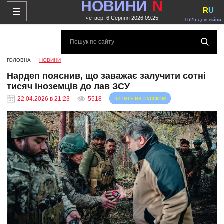
НОВИНИ
N
R
U
четвер, 6 Серпня 2026 09:25
1625 днів війни
ГОЛОВНА
НОВИНИ
Нардеп пояснив, що заважає залучити сотні
тисяч іноземців до лав ЗСУ
читать на русском
22.04.2026 в 21:23
5518