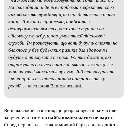
"
Чи можемо ми розраховувати на сотні тисяч…
На сьогоднішній день є проблема з ефективністю
цих військовослужбовців, які представлені з інших
країн. Тому що є проблема, пов’язана з
дезінформуванням тих, хто хоче ступити на
військову службу, щодо умов такої військової
служби. Їм розказують, що вони будуть стояти на
блокпосту без будь-яких ризиків для здоров’я і
будуть отримувати ті самі 4-5 тис доларів, які
отримують на нулю наші військовослужбовці, - я
маю на увазі максимальну суму 200 тисяч гривень, -
і вони приїжджають і потім потрапляють у
реалії
", - наголосив Веніславський.
Веніславський зазначив, що розраховувати на масове
залучення іноземців
найближчим часом не варто
.
Серед перешкод — також мовний бар'єр та складність