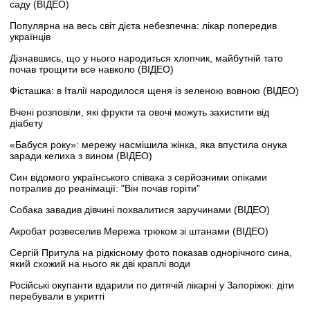
саду (ВІДЕО)
Популярна на весь світ дієта небезпечна: лікар попередив
українців
Дізнавшись, що у нього народиться хлопчик, майбутній тато
почав трощити все навколо (ВІДЕО)
Фісташка: в Італії народилося щеня із зеленою вовною (ВІДЕО)
Вчені розповіли, які фрукти та овочі можуть захистити від
діабету
«Бабуся року»: мережу насмішила жінка, яка впустила онука
заради келиха з вином (ВІДЕО)
Син відомого українського співака з серйозними опіками
потрапив до реанімації: "Він почав горіти"
Собака завадив дівчині похвалитися заручинами (ВІДЕО)
Акробат розвеселив Мережа трюком зі штанами (ВІДЕО)
Сергій Притула на рідкісному фото показав однорічного сина,
який схожий на нього як дві краплі води
Російські окупанти вдарили по дитячій лікарні у Запоріжжі: діти
перебували в укритті