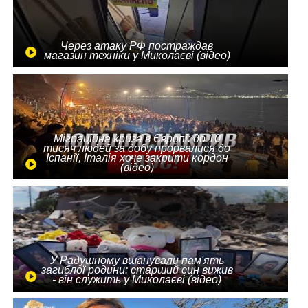
Через атаку РФ постраждав
магазин техніки у Миколаєві (відео)
Міграційна криза в Європі: до 10
тисяч людей за добу прорвалися до
Іспанії, Італія хоче закрити кордон
(відео)
У Радушному вшанували пам'ять
загиблої родини: старший син вижив
- він служить у Миколаєві (відео)