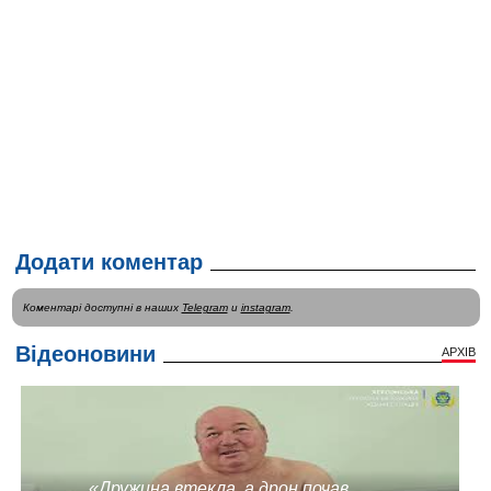
Додати коментар
Коментарі доступні в наших
Telegram
и
instagram
.
Відеоновини
АРХІВ
«Дружина втекла, а дрон почав