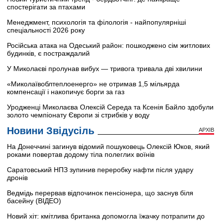
спостерігати за птахами
Менеджмент, психологія та філологія - найпопулярніші
спеціальності 2026 року
Російська атака на Одеський район: пошкоджено сім житлових
будинків, є постраждалий
У Миколаєві пролунав вибух — тривога тривала дві хвилини
«Миколаївоблтеплоенерго» не отримав 1,5 мільярда
компенсації і накопичує борги за газ
Уродженці Миколаєва Олексій Середа та Ксенія Байло здобули
золото чемпіонату Європи зі стрибків у воду
Новини Звідусіль
АРХІВ
На Донеччині загинув відомий пошуковець Олексій Юков, який
роками повертав додому тіла полеглих воїнів
Саратовський НПЗ зупинив переробку нафти після удару
дронів
Ведмідь перервав відпочинок пенсіонера, що заснув біля
басейну (ВІДЕО)
Новий хіт: кмітлива британка допомогла їжачку потрапити до