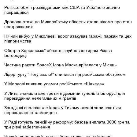
Politico: обмін розвідданими між США та Україною значно
покращився
Дронова атака на Миколаївську область: стало відомо про стан
постраждалих
Нічний вибух у Миколаєві: ворог атакував гаражі, паркан та цех
підприємства
Обстріл Херсонської області: зруйновано храм Різдва
Богородиці
Частина ракети SpaceX Ілона Маска врізалася у Місяць
Лідер гурту "Ногу звело!" опинився під російським обстрілом
У Молдові виявили уламки російського «Шахеда»
У Литві знайшли вже третій підземний тунель із Білорусі для
перекидання нелегальних мігрантів
Загадкові спалахи «te lapa» у Тихому океані залишаються
нерозгаданою таємницею
У Раді готують пенсійну реформу: базова виплата 3000 грн та
три рівні забезпечення
Новий туристичний тренд - бердвотчінг: де найкраще