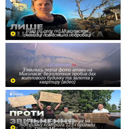
Удар по селу під Миколаєвом:
очевидці повідомили подробиці
З'явились перші фото атаки на
Миколаєві: безпілотник пробив дах
житлового будинку та залетів у
квартиру (відео)
У Миколаєві пройшла акція на
підтримку комбрига 123-ї бригади
Олега Макухи (відео)