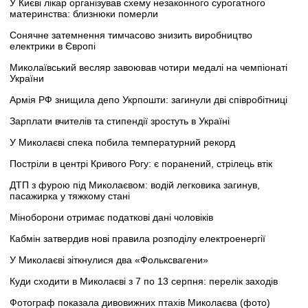
У Києві лікар організував схему незаконного сурогатного
материнства: близнюки померли
Сонячне затемнення тимчасово знизить виробництво
електрики в Європі
Миколаївський весляр завоював чотири медалі на чемпіонаті
України
Армія РФ знищила депо Укрпошти: загинули дві співробітниці
Зарплати вчителів та стипендії зростуть в Україні
У Миколаєві спека побила температурний рекорд
Постріли в центрі Кривого Рогу: є поранений, стрілець втік
ДТП з фурою під Миколаєвом: водій легковика загинув,
пасажирка у тяжкому стані
Міноборони отримає податкові дані чоловіків
Кабмін затвердив нові правила розподілу електроенергії
У Миколаєві зіткнулися два «Фольксвагени»
Куди сходити в Миколаєві з 7 по 13 серпня: перелік заходів
Фотограф показала дивовижних птахів Миколаєва (фото)