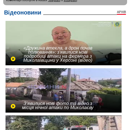
Коментарі доступні в наших
Telegram
и
instagram
.
Відеоновини
АРХІВ
«Дружина втекла, а дрон почав
полювання»: з'явилися нові
подробиці атаки на фермера з
Миколаївщини у Херсоні (відео)
З'явилися нові фото та відео з
місця нічної атаки по Миколаєву