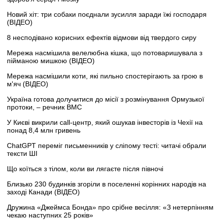
Новий хіт: три собаки поєднали зусилля заради їжі господаря
(ВІДЕО)
8 несподівано корисних ефектів відмови від твердого сиру
Мережа насмішила велелюбна кішка, що потоваришувала з
пійманою мишкою (ВІДЕО)
Мережа насмішили коти, які пильно спостерігають за грою в
м'яч (ВІДЕО)
Україна готова долучитися до місії з розмінування Ормузької
протоки, – речник ВМС
У Києві викрили call-центр, який ошукав інвесторів із Чехії на
понад 8,4 млн гривень
ChatGPT переміг письменників у сліпому тесті: читачі обрали
тексти ШІ
Що коїться з тілом, коли ви лягаєте після півночі
Близько 230 будинків згоріли в поселенні корінних народів на
заході Канади (ВІДЕО)
Дружина «Джеймса Бонда» про срібне весілля: «З нетерпінням
чекаю наступних 25 років»