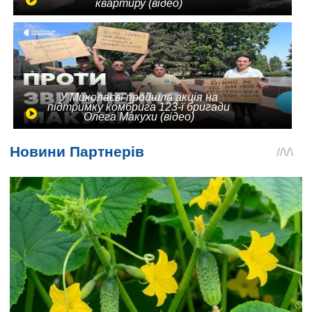
квартиру (відео)
У Миколаєві пройшла акція на
підтримку комбрига 123-ї бригади
Олега Макухи (відео)