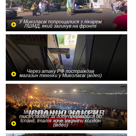
У Миколаєві попрощалися з лікарем
ЛШМД, який загинув на фронті
Через атаку РФ постраждав
магазин техніки у Миколаєві (відео)
Міграційна криза в Європі: до 10
тисяч людей за добу прорвалися до
Іспанії, Італія хоче закрити кордон
(відео)