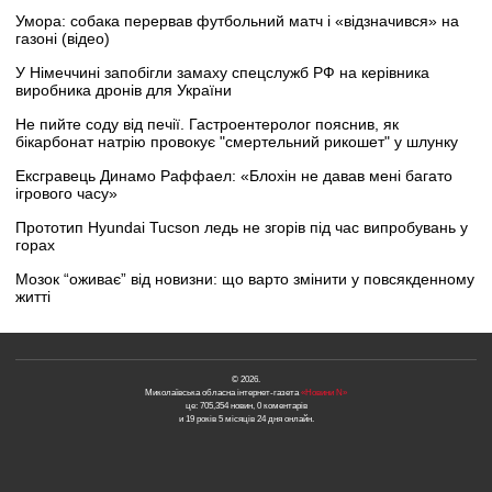
Умора: собака перервав футбольний матч і «відзначився» на
газоні (відео)
У Німеччині запобігли замаху спецслужб РФ на керівника
виробника дронів для України
Не пийте соду від печії. Гастроентеролог пояснив, як
бікарбонат натрію провокує "смертельний рикошет" у шлунку
Ексгравець Динамо Раффаел: «Блохін не давав мені багато
ігрового часу»
Прототип Hyundai Tucson ледь не згорів під час випробувань у
горах
Мозок “оживає” від новизни: що варто змінити у повсякденному
житті
© 2026.
Миколаївська обласна інтернет-газета
«Новини N»
це: 705,354 новин, 0 коментарів
и 19 років 5 місяців 24 дня онлайн.