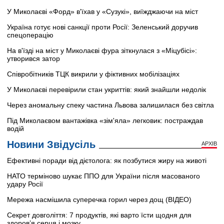
У Миколаєві «Форд» в'їхав у «Сузукі», виїжджаючи на міст
Україна готує нові санкції проти Росії: Зеленський доручив
спецоперацію
На в'їзді на міст у Миколаєві фура зіткнулася з «Міцубісі»:
утворився затор
Співробітників ТЦК викрили у фіктивних мобілізаціях
У Миколаєві перевірили стан укриттів: який знайшли недолік
Через аномальну спеку частина Львова залишилася без світла
Під Миколаєвом вантажівка «зім'яла» легковик: постраждав
водій
Новини Звідусіль
АРХІВ
Ефективні поради від дієтолога: як позбутися жиру на животі
НАТО терміново шукає ППО для України після масованого
удару Росії
Мережа насмішила суперечка горил через дощ (ВІДЕО)
Секрет довголіття: 7 продуктів, які варто їсти щодня для
здоров’я серця і мозку