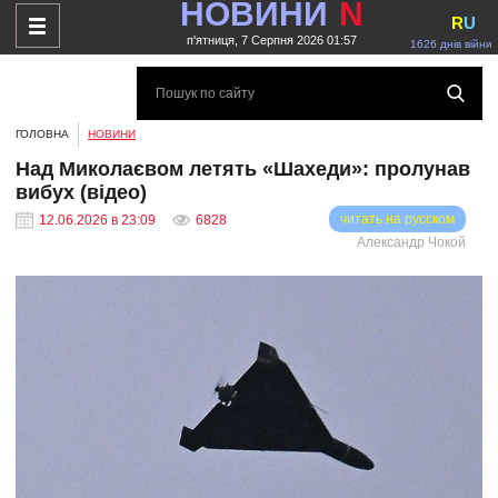
НОВИНИ
N
R
U
п'ятниця, 7 Серпня 2026 01:57
1626 днів війни
ГОЛОВНА
НОВИНИ
Над Миколаєвом летять «Шахеди»: пролунав
вибух (відео)
читать на русском
12.06.2026 в 23:09
6828
Александр Чокой