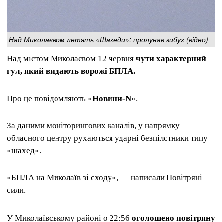
Над Миколаєвом летять «Шахеди»: пролунав вибух (відео)
Над містом Миколаєвом 12 червня
чути характерний
гул, який видають ворожі БПЛА.
Про це повідомляють «
Новини-N
».
За даними моніторингових каналів, у напрямку
обласного центру рухаються ударні безпілотники типу
«шахед».
«БПЛА на Миколаїв зі сходу», — написали Повітряні
сили.
У Миколаївському районі о 22:56
оголошено повітряну