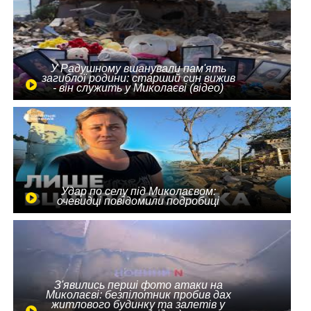
У Радушному вшанували пам'ять
загиблої родини: старший син вижив
- він служить у Миколаєві (відео)
Удар по селу під Миколаєвом:
очевидці повідомили подробиці
З'явились перші фото атаки на
Миколаєві: безпілотник пробив дах
житлового будинку та залетів у