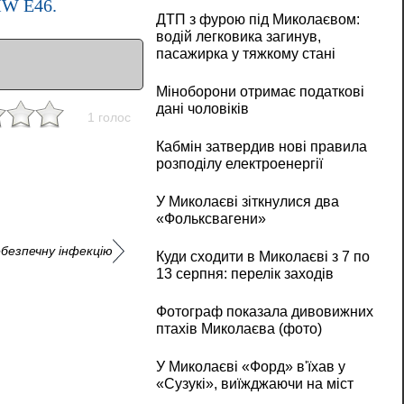
MW E46.
ДТП з фурою під Миколаєвом:
водій легковика загинув,
пасажирка у тяжкому стані
Міноборони отримає податкові
дані чоловіків
1 голос
Кабмін затвердив нові правила
розподілу електроенергії
У Миколаєві зіткнулися два
«Фольксвагени»
безпечну інфекцію
Куди сходити в Миколаєві з 7 по
13 серпня: перелік заходів
Фотограф показала дивовижних
птахів Миколаєва (фото)
У Миколаєві «Форд» в'їхав у
«Сузукі», виїжджаючи на міст