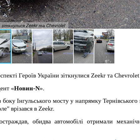
 зіткнулися Zeekr та Chevrolet
пекті Героїв України зіткнулися Zeekr та Chevrolet 
ент «
Новин-N
».
 боку Інгульського мосту у напрямку Тернівського 
ле" врізався в Zeekr.
страждав, обидва автомобілі отримали механіч