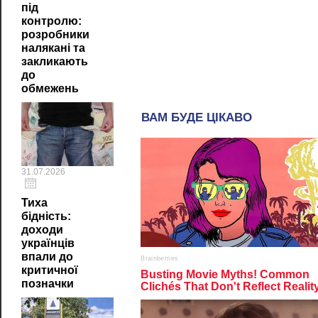
під
контролю:
розробники
налякані та
закликають
до
обмежень
31.07.2026
Тиха
бідність:
доходи
українців
впали до
критичної
позначки