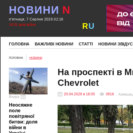
НОВИНИ
N
п'ятниця, 7 Серпня 2026 02:16
R
U
1626 днів війни
ГОЛОВНА
ВАЖЛИВІ НОВИНИ
СТАТТІ
НОВИНИ ЗВІДУС
ГОЛОВНА
НОВИНИ
На проспекті в М
Chevrolet
20.04.2026 в 18:05
3916
Алексан
Вчора
Неосяжне
поле
повітряної
битви: доля
війни в