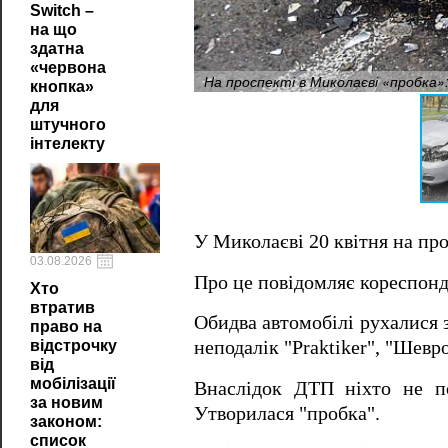
Switch –
на що
здатна
«червона
На проспекті в Миколаєві «пробка»:
кнопка»
для
штучного
інтелекту
У Миколаєві 20 квітня на прос
03.08.2026
Про це повідомляє кореспонд
Хто
втратив
Обидва автомобілі рухалися з
право на
відстрочку
неподалік "Praktiker", "Шевро
від
мобілізації
Внаслідок ДТП ніхто не по
за новим
Утворилася "пробка".
законом:
список