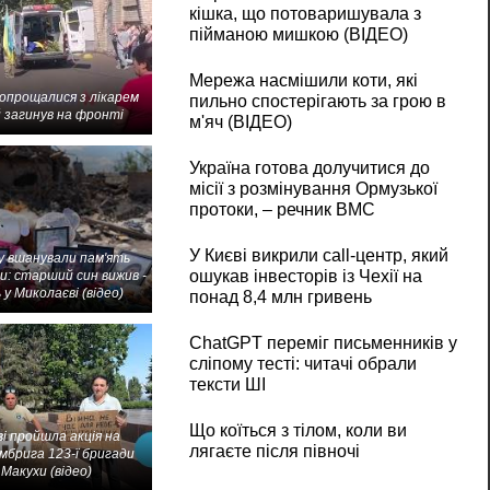
кішка, що потоваришувала з
пійманою мишкою (ВІДЕО)
Мережа насмішили коти, які
попрощалися з лікарем
пильно спостерігають за грою в
 загинув на фронті
м'яч (ВІДЕО)
Україна готова долучитися до
місії з розмінування Ормузької
протоки, – речник ВМС
У Києві викрили call-центр, який
 вшанували пам'ять
ошукав інвесторів із Чехії на
и: старший син вижив -
 у Миколаєві (відео)
понад 8,4 млн гривень
ChatGPT переміг письменників у
сліпому тесті: читачі обрали
тексти ШІ
Що коїться з тілом, коли ви
і пройшла акція на
лягаєте після півночі
мбрига 123-ї бригади
Макухи (відео)