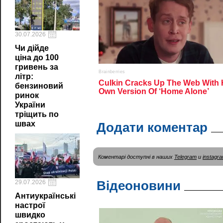
30.07.2026
Чи дійде
ціна до 100
гривень за
літр:
бензиновий
ринок
України
тріщить по
швах
Додати коментар
Коментарі доступні в наших
Telegram
и
instagr
Відеоновини
29.07.2026
Антиукраїнські
настрої
швидко