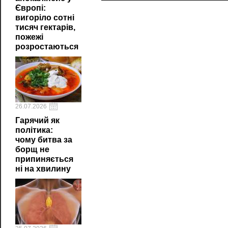
Європі:
вигоріло сотні
тисяч гектарів,
пожежі
розростаються
26.07.2026
Гарячий як
політика:
чому битва за
борщ не
припиняється
ні на хвилину