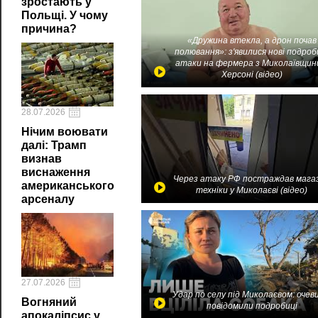
зростають у
Польщі. У чому
причина?
«Дружина втекла, а дрон почав
полювання»: з'явилися нові подроб
атаки на фермера з Миколаївщин
Херсоні (відео)
28.07.2026
Нічим воювати
далі: Трамп
визнав
виснаження
Через атаку РФ постраждав мага
американського
техніки у Миколаєві (відео)
арсеналу
27.07.2026
Удар по селу під Миколаєвом: очев
Вогняний
повідомили подробиці
апокаліпсис у