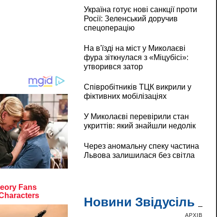
Україна готує нові санкції проти
Росії: Зеленський доручив
спецоперацію
На в'їзді на міст у Миколаєві
фура зіткнулася з «Міцубісі»:
утворився затор
Співробітників ТЦК викрили у
фіктивних мобілізаціях
У Миколаєві перевірили стан
укриттів: який знайшли недолік
Через аномальну спеку частина
Львова залишилася без світла
Новини Звідусіль
АРХІВ