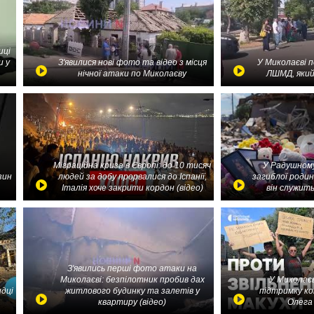
иці
и у
З'явилися нові фото та відео з місця
У Миколаєві 
нічної атаки по Миколаєву
ЛШМД, який
Міграційна криза в Європі: до 10 тисяч
У Радушному
зин
людей за добу прорвалися до Іспанії,
загиблої родин
Італія хоче закрити кордон (відео)
він служить
З'явились перші фото атаки на
Миколаєві: безпілотник пробив дах
У Миколаєв
идці
житлового будинку та залетів у
підтримку ко
квартиру (відео)
Олега 