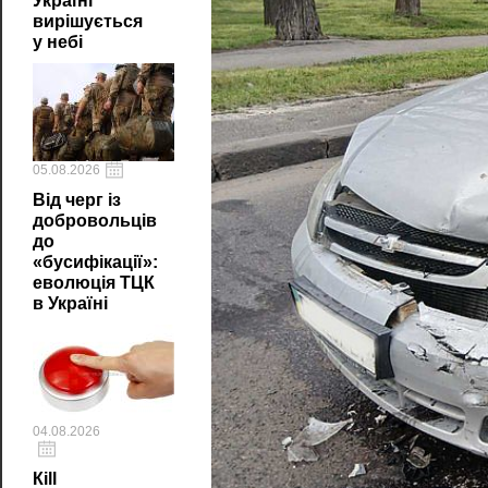
Україні
вирішується
у небі
05.08.2026
Від черг із
добровольців
до
«бусифікації»:
еволюція ТЦК
в Україні
04.08.2026
Кill