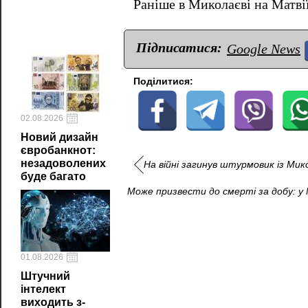
Раніше в Миколаєві на Матв
Підписатися:
Google News
Поділитися:
02.08.2026
Новий дизайн
євробанкнот:
незадоволених
На війні загинув штурмовик із Ми
буде багато
Може призвести до смерті за добу: у
01.08.2026
Штучний
інтелект
виходить з-