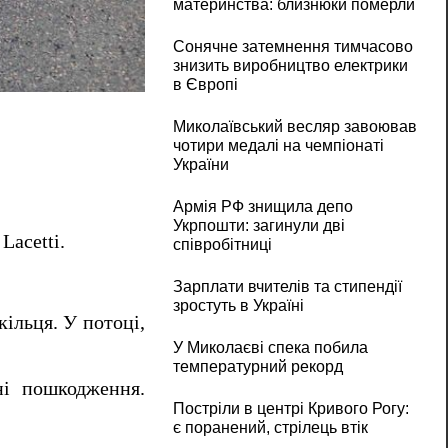
материнства: близнюки померли
Сонячне затемнення тимчасово
знизить виробництво електрики
На проспекті в Миколаєві «пробка»: зіткну
в Європі
Миколаївський весляр завоював
чотири медалі на чемпіонаті
України
Армія РФ знищила депо
Укрпошти: загинули дві
Lacetti.
співробітниці
Зарплати вчителів та стипендії
зростуть в Україні
кільця. У потоці,
У Миколаєві спека побила
температурний рекорд
ні пошкодження.
Постріли в центрі Кривого Рогу:
є поранений, стрілець втік