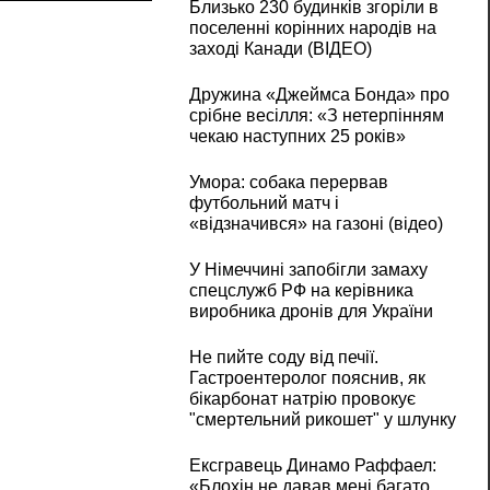
Близько 230 будинків згоріли в
поселенні корінних народів на
заході Канади (ВІДЕО)
Дружина «Джеймса Бонда» про
срібне весілля: «З нетерпінням
чекаю наступних 25 років»
Умора: собака перервав
футбольний матч і
«відзначився» на газоні (відео)
У Німеччині запобігли замаху
спецслужб РФ на керівника
виробника дронів для України
Не пийте соду від печії.
Гастроентеролог пояснив, як
бікарбонат натрію провокує
"смертельний рикошет" у шлунку
Ексгравець Динамо Раффаел:
«Блохін не давав мені багато