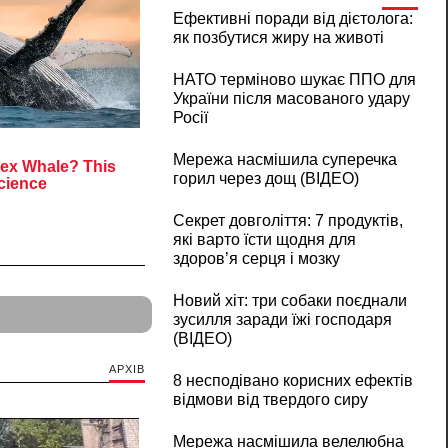
Ефективні поради від дієтолога:
як позбутися жиру на животі
НАТО терміново шукає ППО для
України після масованого удару
Росії
Мережа насмішила суперечка
горил через дощ (ВІДЕО)
Секрет довголіття: 7 продуктів,
які варто їсти щодня для
здоров’я серця і мозку
Новий хіт: три собаки поєднали
зусилля заради їжі господаря
(ВІДЕО)
АРХІВ
8 несподівано корисних ефектів
відмови від твердого сиру
Мережа насмішила велелюбна