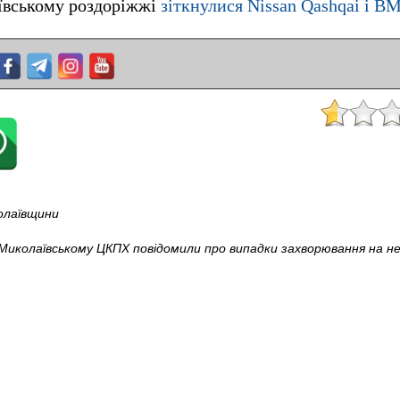
іївському роздоріжжі
зіткнулися Nissan Qashqai і B
колаївщини
 Миколаївському ЦКПХ повідомили про випадки захворювання на не