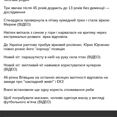
Три звички після 45 років додають до 13 років без деменції —
дослідження
Стюардеса провернула в літаку кумедний трюк і стала зіркою
Мережі (ВІДЕО)
Нікітюк виїхала з сином у гори і нарвалася на критику через
екстремальні розваги: зірка відповіла
До України раптово прибув зірковий росіянин: Юрко Юрченко
гнівно розніс його "хорошу" позицію
Новий хіт: парашутисту в небі на руку села птах (ВІДЕО)
Новий хіт: кмітливий кіт навчився користуватися кулером
(ВІДЕО)
46-річна Вітвіцька на останніх місяцях вагітності відповіла на
закиди про "накладний живіт" і ЕКЗ
Вчені встановили ще одну користь споживання риби
Щоб пограбувати магазин, чоловік одягнув маску у вигляді
футбольного м'яча (ВІДЕО)