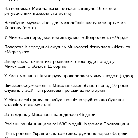
На водоймах Миколаївської області загинуло 16 людей:
рятувальники назвали статистику
Незабутня музика літа: для миколаївців виступили артисти з
Херсону (фото)
У Миколаєві перед мостом зіткнулися «Шевроле» та «Форд»
Повертав із середньої смуги: у Миколаєві зіткнулися «Фіат» та
«Мерседес»
Знову спека: синоптики розповіли, якою буде погода у
Миколаєві та області 11 серпня
У Києві машина під час руху провалилася у яму з водою (відео)
Військовослужбовець із Миколаївської області понад 10 років
служить у ЗСУ - він розповів про свій шлях в армії
У Миколаєві пролунав вибух: повністю зруйновано будинок,
чоловік у тяжкому стані
За тиждень у Миколаєві народилося 45 дітей
Росіяни за ніч знищили всі АЗС в одній із громад Полтавщини
П'ять регіонів України частково знеструмлено через обстріли, -