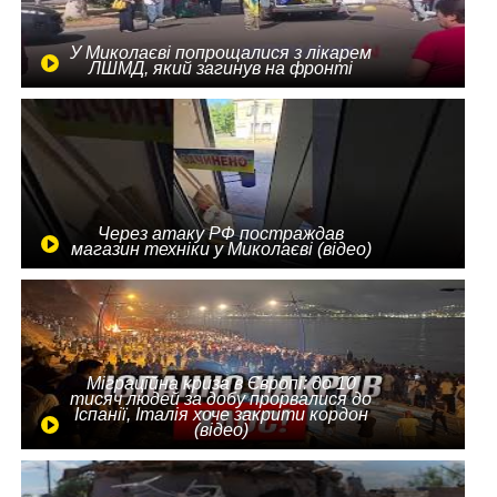
У Миколаєві попрощалися з лікарем
ЛШМД, який загинув на фронті
Через атаку РФ постраждав
магазин техніки у Миколаєві (відео)
Міграційна криза в Європі: до 10
тисяч людей за добу прорвалися до
Іспанії, Італія хоче закрити кордон
(відео)