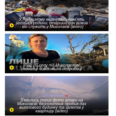
У Радушному вшанували пам'ять
загиблої родини: старший син вижив
- він служить у Миколаєві (відео)
Удар по селу під Миколаєвом:
очевидці повідомили подробиці
З'явились перші фото атаки на
Миколаєві: безпілотник пробив дах
житлового будинку та залетів у
квартиру (відео)