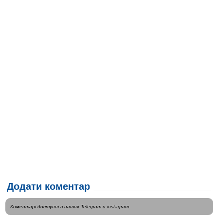
Додати коментар
Коментарі доступні в наших
Telegram
и
instagram
.