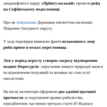
ландшафтного парку
«Пріінгульський»
провели
рейд
на Софіївському водосховищі
.
Про це
повідомляє
Державна екологічна інспекція
Південно-Західного округу.
У ході перевірки виявлено факти
незаконного лову
риби прямо в межах нерестовища
.
Лов у період нересту створює загрозу відтворенню
водних біоресурсів
: втручання знижує природні шанси
на відновлення популяцій та впливає на стан усієї
екосистеми.
На місці інспектори оформили
два адміністративні
протоколи
за порушення правил рибальства,
передбачених частиною третьою статті 85 Кодексу