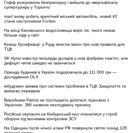
Гофф розгромила безпрапорну і вийшла до чвертьфіналу
супертурніру у Торонто
mart знову робить крихітний міський автомобіль: новий #2
стане наступником Fortwo
На місці Каховського водосховища виріс ліс, якого немає
більше ніде у світі
Кінець бусифікації: у Раду внесли закон про нові правила для
ТЦК
SK Hynix інвестує мільярди доларів у нові фабрики пам'яті, але
дефіцит чипів швидко не закінчиться
Оренда будинків в Україні подорожчала до 111 000 грн —
дослідження OLX
мбудсмен заявив про системні проблеми в ТЦК Закарпаття та
вимагає перевірки
Виробники Patriot не поспішають ділитися ліцензією з
Україною: ЗМІ назвали несподівану причину
Російські окупанти на Кінбурнській косі опинилися у глухій
обороні під вогневим контролем ЗСУ
На Одещині після нічної атаки РФ повернули світло понад 128
тисячам родин