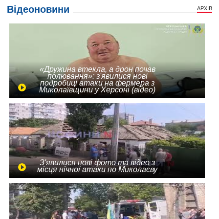
Відеоновини
АРХІВ
«Дружина втекла, а дрон почав
полювання»: з'явилися нові
подробиці атаки на фермера з
Миколаївщини у Херсоні (відео)
З'явилися нові фото та відео з
місця нічної атаки по Миколаєву