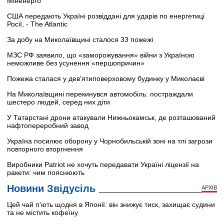
Міненерго
США передають Україні розвіддані для ударів по енергетиці
Росії, - The Atlantic
За добу на Миколаївщині сталося 33 пожежі
МЗС РФ заявило, що «заморожування» війни з Україною
неможливе без усунення «першопричин»
Пожежа сталася у дев'ятиповерховому будинку у Миколаєві
На Миколаївщині перекинувся автомобіль: постраждали
шестеро людей, серед них діти
У Татарстані дрони атакували Нижньокамськ, де розташований
нафтопереробний завод
Україна посилює оборону у Чорнобильській зоні на тлі загрози
повторного вторгнення
Виробники Patriot не хочуть передавати Україні ліцензії на
ракети: чим пояснюють
Новини Звідусіль
АРХІВ
Цей чай п'ють щодня в Японії: він знижує тиск, захищає судини
та не містить кофеїну