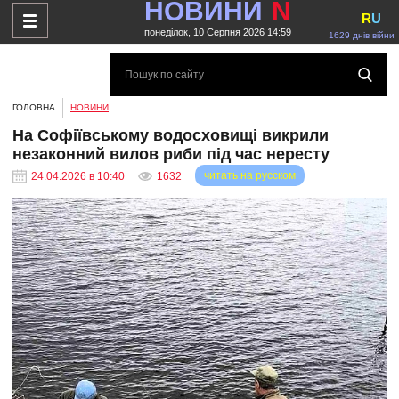
НОВИНИ
N
R
U
понеділок, 10 Серпня 2026 14:59
1629 днів війни
ГОЛОВНА
НОВИНИ
На Софіївському водосховищі викрили
незаконний вилов риби під час нересту
читать на русском
24.04.2026 в 10:40
1632