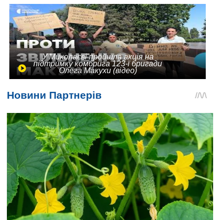
У Миколаєві пройшла акція на
підтримку комбрига 123-ї бригади
Олега Макухи (відео)