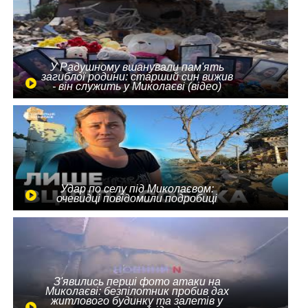
У Радушному вшанували пам'ять
загиблої родини: старший син вижив
- він служить у Миколаєві (відео)
Удар по селу під Миколаєвом:
очевидці повідомили подробиці
З'явились перші фото атаки на
Миколаєві: безпілотник пробив дах
житлового будинку та залетів у