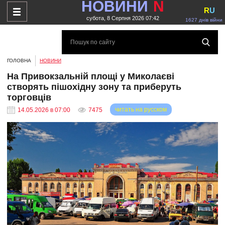
НОВИНИ
N
R
U
субота, 8 Серпня 2026 07:42
1627 днів війни
ГОЛОВНА
НОВИНИ
На Привокзальній площі у Миколаєві
створять пішохідну зону та приберуть
торговців
читать на русском
14.05.2026 в 07:00
7475