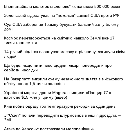
Вчені знайшли молоток із слонової кістки віком 500 000 років
Зеленський відреагував на "пекельні" санкції США проти РФ
Суд США заборонив Трампу будувати бальний зал у Білому
домі
Космос перетворюється на смітник: навколо Землі вже 17
тисяч тонн сміття
14-річний підліток влаштував масову стрілянину: загинули вісім
людей
Що буде, якщо пити пиво щодня: лікарі попередили про
серйозні наслідки
На Закарпатті викрили схему незаконного зняття з військового
обліку понад 1,5 тисяч чоловіків
Українські морські дрони Magura знищили «Панцир-С1»
вартістю $15 млн у Криму (відео)
Київ побив одразу три температурні рекорди за один день
З "Скелі" почали переводити штурмовиків в інші підрозділи, –
ЗМІ
Атака по Херсону: постраждали медпрацівники