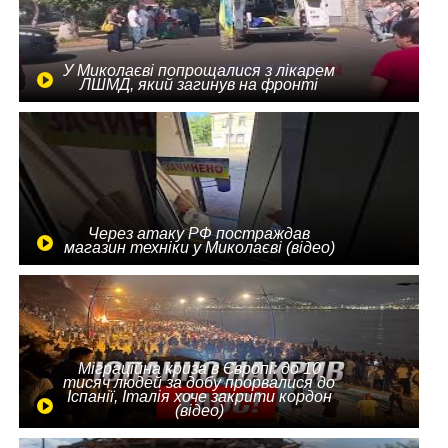
У Миколаєві попрощалися з лікарем
ЛШМД, який загинув на фронті
Через атаку РФ постраждав
магазин техніки у Миколаєві (відео)
Міграційна криза в Європі: до 10
тисяч людей за добу прорвалися до
Іспанії, Італія хоче закрити кордон
(відео)