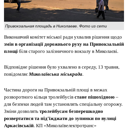
Привокзальная площадь в Николаеве. Фото из сети
Виконавчий комітет міської ради ухвалив рішення щодо
змін в організації дорожнього руху на Привокзальній
площі
біля старого залізничного вокзалу в Миколаєві.
Відповідне рішення було ухвалено в середу, 13 травня,
повідомляє
Миколаївська міськрада
.
Частина дороги на Привокзальній площі в межах
розворотного кільця тролейбусів
стане пішохідною
–
для безпеки людей там установлять спеціальну огорожу.
Зміни дозволять
тролейбусам безперешкодно
розвертатися та під'їжджати до зупинки по вулиці
Аркасівській
. КП «Миколаївелектротранс»