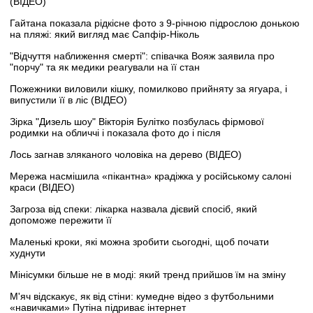
(ВІДЕО)
Гайтана показала рідкісне фото з 9-річною підрослою донькою
на пляжі: який вигляд має Сапфір-Ніколь
"Відчуття наближення смерті": співачка Вояж заявила про
"порчу" та як медики реагували на її стан
Пожежники виловили кішку, помилково прийняту за ягуара, і
випустили її в ліс (ВІДЕО)
Зірка "Дизель шоу" Вікторія Булітко позбулась фірмової
родимки на обличчі і показала фото до і після
Лось загнав зляканого чоловіка на дерево (ВІДЕО)
Мережа насмішила «пікантна» крадіжка у російському салоні
краси (ВІДЕО)
Загроза від спеки: лікарка назвала дієвий спосіб, який
допоможе пережити її
Маленькі кроки, які можна зробити сьогодні, щоб почати
худнути
Мінісумки більше не в моді: який тренд прийшов їм на зміну
М'яч відскакує, як від стіни: кумедне відео з футбольними
«навичками» Путіна підриває інтернет