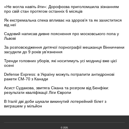
«Не могла навіть йти»: Дорофєєва приголомшила зізнанням
про свій стан протягом останніх 6 місяців
Як екстремальна спека впливає на здоров’я та як захиститися
від неї
Садовий написав дивне пояснення про московського попа у
Львові
За розповсюдження дитячої порнографії мешканця Вінниччини
засудили до 9 років ув’язнення
Тренди головних уборів, які носитимуть усі модниці вже цієї
осені
Defense Express: в Україну можуть потрапити антидронові
ракети CM-70 з Канади
Асист Судакова, звитяга Сікана та розгром від Бенфіки:
результати кваліфікації Ліги Європи
В Італії дві доби шукали викинутий лотерейний білет з
виграшем у мільйон
© 2026.