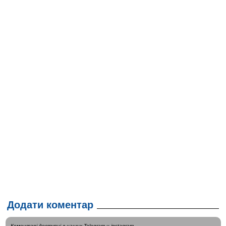
Додати коментар
Коментарі доступні в наших
Telegram
и
instagram
.