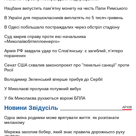
Нацбанк випустить пам'ятну монету на честь Папи Римського
В Україні для першокласників виплатять по 5 тисяч гривень
В Одесі побільшало постраждалих через обстріл стадіону
Суд закрив справу проти екс-начальника
«Миколаївоблтеплоенерго»
Армія РФ завдала удар по Слов'янську: є загиблий, п'ятеро
поранених
Сенат США схвалив законопроект про "пекельні санкції" проти
Росії
Володимир Зеленський вперше прибув до Сербії
У Миколаєві пролунав потужний вибух
У бік Миколаєва рухаються ворожі БПЛА
Новини Звідусіль
АРХІВ
Одна зміна родимки може врятувати життя: як розпізнати
меланому
Мережа захопив бобер, який знає правила дорожнього руху