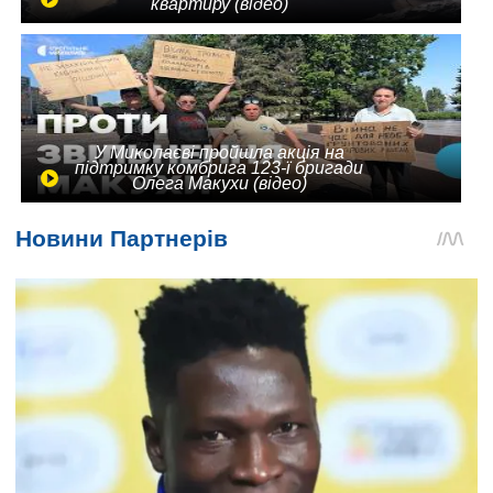
квартиру (відео)
У Миколаєві пройшла акція на
підтримку комбрига 123-ї бригади
Олега Макухи (відео)