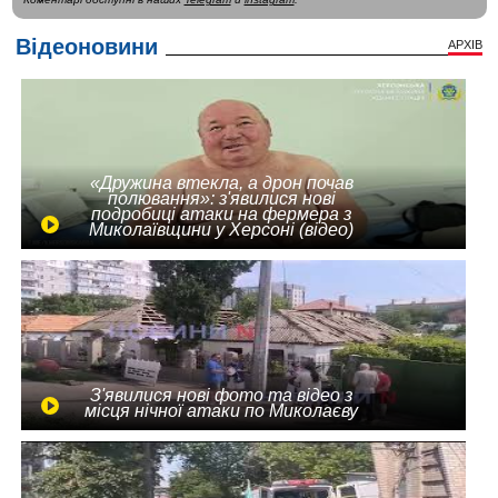
Відеоновини
АРХІВ
«Дружина втекла, а дрон почав
полювання»: з'явилися нові
подробиці атаки на фермера з
Миколаївщини у Херсоні (відео)
З'явилися нові фото та відео з
місця нічної атаки по Миколаєву