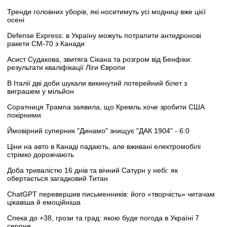
Тренди головних уборів, які носитимуть усі модниці вже цієї
осені
Defense Express: в Україну можуть потрапити антидронові
ракети CM-70 з Канади
Асист Судакова, звитяга Сікана та розгром від Бенфіки:
результати кваліфікації Ліги Європи
В Італії дві доби шукали викинутий лотерейний білет з
виграшем у мільйон
Соратниця Трампа заявила, що Кремль хоче зробити США
покірними
Ймовірний суперник "Динамо" знищує "ДАК 1904" - 6:0
Ціни на авто в Канаді падають, але вживані електромобілі
стрімко дорожчають
Доба тривалістю 16 днів та вічний Сатурн у небі: як
обертається загадковий Титан
ChatGPT перевершив письменників: його «творчість» читачам
цікавіша й емоційніша
Спека до +38, грози та град: якою буде погода в Україні 7
серпня