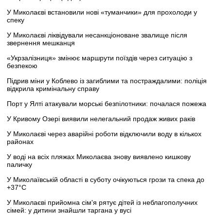
У Миколаєві встановили нові «туманчики» для прохолоди у
спеку
У Миколаєві ліквідували несанкціоноване звалище після
звернення мешканця
«Укрзалізниця» змінює маршрути поїздів через ситуацію з
безпекою
Підрив міни у Коблево із загиблими та постраждалими: поліція
відкрила кримінальну справу
Порт у Ялті атакували морські безпілотники: почалася пожежа
У Кривому Озері виявили нелегальний продаж живих раків
У Миколаєві через аварійні роботи відключили воду в кількох
районах
У воді на всіх пляжах Миколаєва знову виявлено кишкову
паличку
У Миколаївській області в суботу очікуються грози та спека до
+37°C
У Миколаєві прийомна сім'я рятує дітей із неблагополучних
сімей: у дитини знайшли таргана у вусі