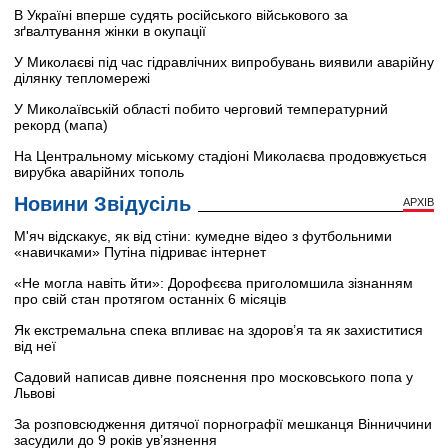
В Україні вперше судять російського військового за
зґвалтування жінки в окупації
У Миколаєві під час гідравлічних випробувань виявили аварійну
ділянку тепломережі
У Миколаївській області побито черговий температурний
рекорд (мапа)
На Центральному міському стадіоні Миколаєва продовжується
вирубка аварійних тополь
Новини Звідусіль
АРХІВ
М'яч відскакує, як від стіни: кумедне відео з футбольними
«навичками» Путіна підриває інтернет
«Не могла навіть йти»: Дорофєєва приголомшила зізнанням
про свій стан протягом останніх 6 місяців
Як екстремальна спека впливає на здоров’я та як захиститися
від неї
Садовий написав дивне пояснення про московського попа у
Львові
За розповсюдження дитячої порнографії мешканця Вінниччини
засудили до 9 років ув’язнення