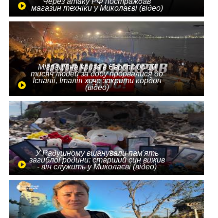
Через атаку РФ постраждав
магазин техніки у Миколаєві (відео)
Міграційна криза в Європі: до 10
тисяч людей за добу прорвалися до
Іспанії, Італія хоче закрити кордон
(відео)
У Радушному вшанували пам'ять
загиблої родини: старший син вижив
- він служить у Миколаєві (відео)