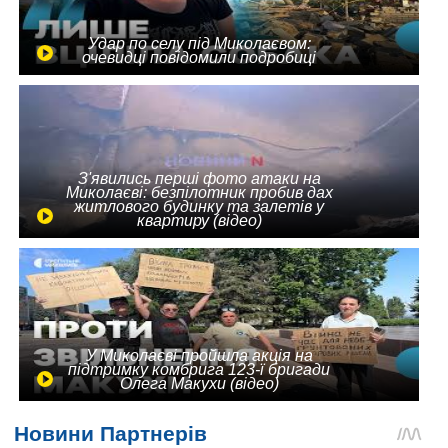
Удар по селу під Миколаєвом:
очевидці повідомили подробиці
З'явились перші фото атаки на
Миколаєві: безпілотник пробив дах
житлового будинку та залетів у
квартиру (відео)
У Миколаєві пройшла акція на
підтримку комбрига 123-ї бригади
Олега Макухи (відео)