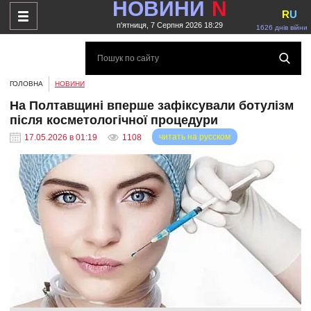
НОВИНИ
N
R
U
п'ятниця, 7 Серпня 2026 18:29
1626 днів війни
ГОЛОВНА
НОВИНИ
На Полтавщині вперше зафіксували ботулізм
після косметологічної процедури
читать на русском
17.05.2026 в 01:19
1108