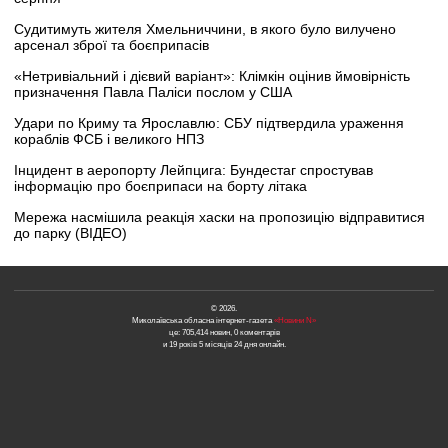
Судитимуть жителя Хмельниччини, в якого було вилучено
арсенал зброї та боєприпасів
«Нетривіальний і дієвий варіант»: Клімкін оцінив ймовірність
призначення Павла Паліси послом у США
Удари по Криму та Ярославлю: СБУ підтвердила ураження
кораблів ФСБ і великого НПЗ
Інцидент в аеропорту Лейпцига: Бундестаг спростував
інформацію про боєприпаси на борту літака
Мережа насмішила реакція хаски на пропозицію відправитися
до парку (ВІДЕО)
© 2026.
Миколаївська обласна інтернет-газета
«Новини N»
це: 705,414 новин, 0 коментарів
и 19 років 5 місяців 24 дня онлайн.