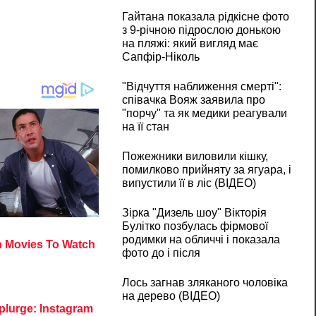
Гайтана показала рідкісне фото
з 9-річною підрослою донькою
на пляжі: який вигляд має
Сапфір-Ніколь
"Відчуття наближення смерті":
співачка Вояж заявила про
"порчу" та як медики реагували
на її стан
Пожежники виловили кішку,
помилково прийняту за ягуара, і
випустили її в ліс (ВІДЕО)
Зірка "Дизель шоу" Вікторія
Булітко позбулась фірмової
родимки на обличчі і показала
фото до і після
Лось загнав зляканого чоловіка
на дерево (ВІДЕО)