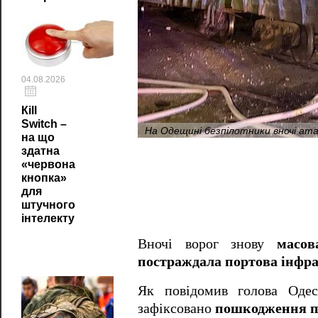
04.08.2026
Кill
Switch –
На Одещині безпілотники вночі ата
на що
здатна
«червона
кнопка»
для
штучного
інтелекту
Вночі ворог знову
масов
постраждала портова інфр
Як повідомив голова Од
зафіксовано
пошкодження по