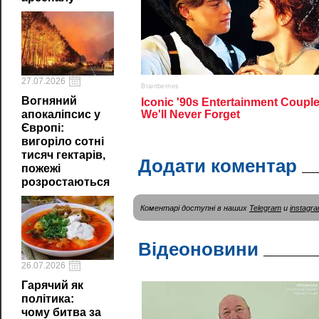
27.07.2026
Вогняний
апокаліпсис у
Європі:
вигоріло сотні
тисяч гектарів,
Додати коментар
пожежі
розростаються
Коментарі доступні в наших
Telegram
и
instagr
Відеоновини
26.07.2026
Гарячий як
політика:
чому битва за