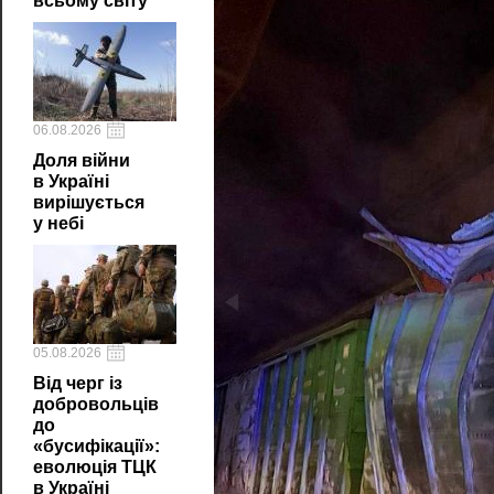
всьому світу
06.08.2026
Доля війни
в Україні
вирішується
у небі
05.08.2026
Від черг із
добровольців
до
«бусифікації»:
еволюція ТЦК
в Україні