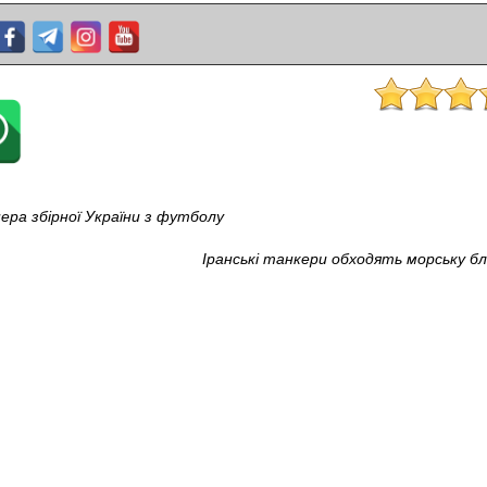
ера збірної України з футболу
Іранські танкери обходять морську б