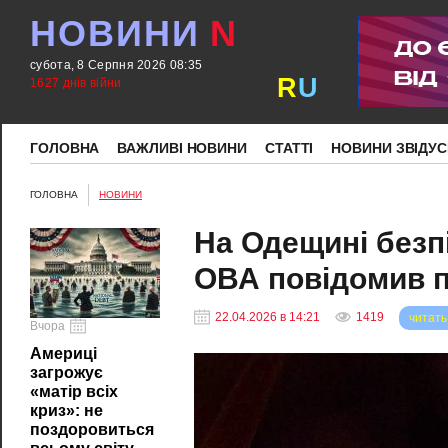
НОВИНИ
N
субота, 8 Серпня 2026 08:35
R
U
1627 днів війни
ГОЛОВНА
ВАЖЛИВІ НОВИНИ
СТАТТІ
НОВИНИ ЗВІДУС
ГОЛОВНА
НОВИНИ
На Одещині безпі
ОВА повідомив 
22.04.2026 в 14:21
1419
читать
Вчора
Америці
загрожує
«матір всіх
криз»: не
поздоровиться