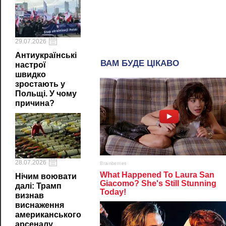
29.07.2026
Антиукраїнські
настрої
швидко
зростають у
Польщі. У чому
причина?
28.07.2026
Нічим воювати
далі: Трамп
визнав
виснаження
американського
арсеналу