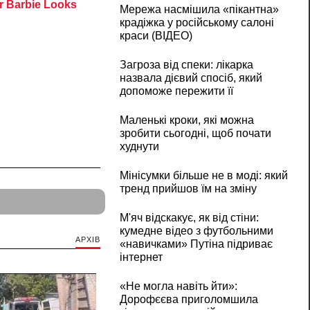
Мережа насмішила «пікантна»
крадіжка у російському салоні
краси (ВІДЕО)
Загроза від спеки: лікарка
назвала дієвий спосіб, який
допоможе пережити її
Маленькі кроки, які можна
зробити сьогодні, щоб почати
худнути
Мінісумки більше не в моді: який
тренд прийшов їм на зміну
М'яч відскакує, як від стіни:
кумедне відео з футбольними
АРХІВ
«навичками» Путіна підриває
інтернет
«Не могла навіть йти»:
Дорофєєва приголомшила