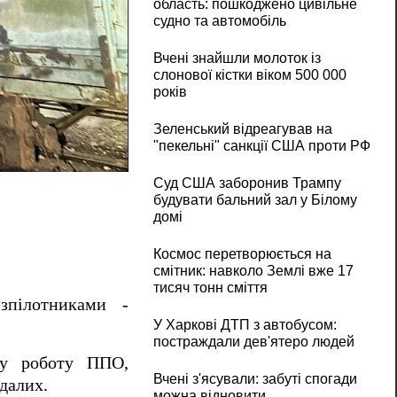
область: пошкоджено цивільне
судно та автомобіль
Вчені знайшли молоток із
слонової кістки віком 500 000
років
Зеленський відреагував на
"пекельні" санкції США проти РФ
На Одещині безпілотники вночі атакували
Суд США заборонив Трампу
будувати бальний зал у Білому
домі
Космос перетворюється на
смітник: навколо Землі вже 17
тисяч тонн сміття
пілотниками -
У Харкові ДТП з автобусом:
постраждали дев'ятеро людей
ну роботу ППО,
Вчені з'ясували: забуті спогади
далих.
можна відновити