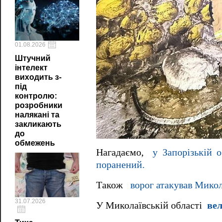
01.08.2026
Штучний
інтелект
виходить з-
під
контролю:
розробники
налякані та
закликають
до
обмежень
Нагадаємо,
у Запорізькій о
поранений.
Також
ворог атакував Мико
31.07.2026
У Миколаївській області
вел