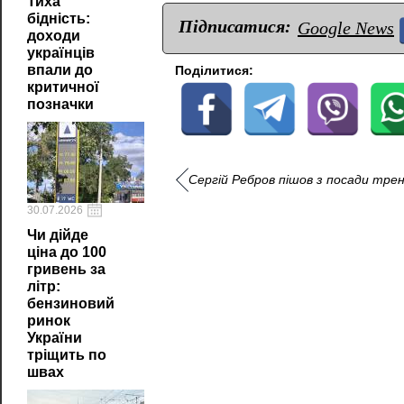
Тиха
бідність:
Підписатися:
Google News
доходи
українців
впали до
Поділитися:
критичної
позначки
Сергій Ребров пішов з посади трен
30.07.2026
Чи дійде
ціна до 100
гривень за
літр:
бензиновий
ринок
України
тріщить по
швах