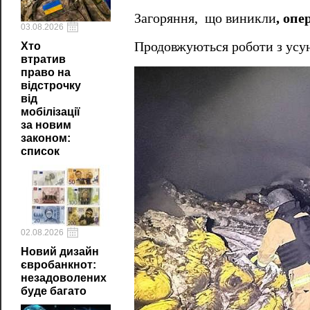
Загоряння, що виникли
, оп
03.08.2026
Продовжуються роботи з усун
Хто
втратив
право на
відстрочку
від
мобілізації
за новим
законом:
список
02.08.2026
Новий дизайн
євробанкнот:
незадоволених
буде багато