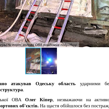
кували порт: голова ОВА повідомив подробиці
ано атакував Одеську область
ударними без
аструктура
.
еської ОВА
Олег Кіпер
, незважаючи на актив
ртових об'єктів.
На щастя обійшлося без постраж