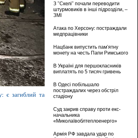
З "Скелі" почали переводити
штурмовиків в інші підрозділи, –
ЗМІ
Атака по Херсону: постраждали
медпрацівники
Нацбанк випустить пам'ятну
монету на честь Папи Римського
В Україні для першокласників
виплатять по 5 тисяч гривень
В Одесі побільшало
постраждалих через обстріл
у: є загиблий та
стадіону
Суд закрив справу проти екс-
начальника
«Миколаївоблтеплоенерго»
Армія РФ завдала удар по