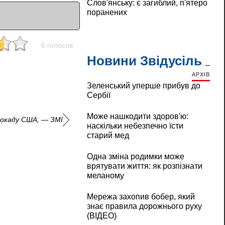
Слов'янську: є загиблий, п'ятеро
поранених
6 голосов
Новини Звідусіль
АРХІВ
Зеленський уперше прибув до
Сербії
Може нашкодити здоров'ю:
локаду США, — ЗМІ
наскільки небезпечно їсти
старий мед
Одна зміна родимки може
врятувати життя: як розпізнати
меланому
Мережа захопив бобер, який
знає правила дорожнього руху
(ВІДЕО)