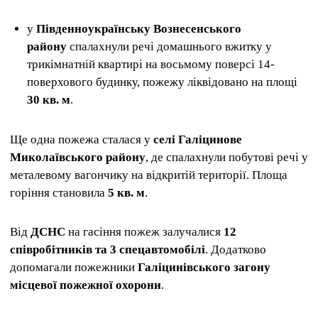
у
Південно
українську Вознесенського
району
спалахнули речі домашнього вжитку у
трикімнатній квартирі на восьмому поверсі 14-
поверхового будинку, пожежу ліквідовано на площі
30 кв. м
.
Ще одна пожежа сталася у
селі Галіцинове
Миколаївського району
, де спалахнули побутові речі у
металевому вагончику на відкритій території. Площа
горіння становила
5 кв. м
.
Від
ДСНС
на гасіння пожеж залучалися
12
співробітників та 3 спецавтомобілі
. Додатково
допомагали пожежники
Галіцинівського загону
місцевої пожежної охорони
.