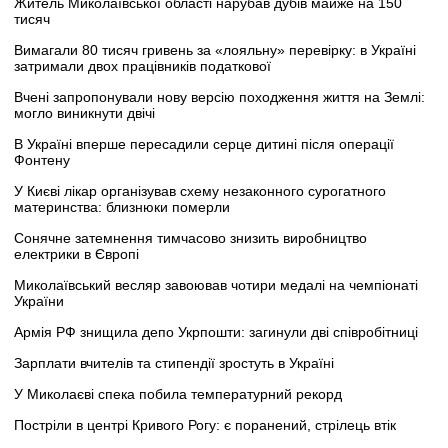
Житель Миколаївської області нарубав дубів майже на 150
тисяч
Вимагали 80 тисяч гривень за «лояльну» перевірку: в Україні
затримали двох працівників податкової
Вчені запропонували нову версію походження життя на Землі:
могло виникнути двічі
В Україні вперше пересадили серце дитині після операції
Фонтену
У Києві лікар організував схему незаконного сурогатного
материнства: близнюки померли
Сонячне затемнення тимчасово знизить виробництво
електрики в Європі
Миколаївський весляр завоював чотири медалі на чемпіонаті
України
Армія РФ знищила депо Укрпошти: загинули дві співробітниці
Зарплати вчителів та стипендії зростуть в Україні
У Миколаєві спека побила температурний рекорд
Постріли в центрі Кривого Рогу: є поранений, стрілець втік