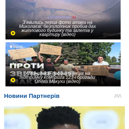
З'явились перші фото атаки на
Миколаєві: безпілотник пробив дах
житлового будинку та залетів у
квартиру (відео)
У Миколаєві пройшла акція на
підтримку комбрига 123-ї бригади
Олега Макухи (відео)