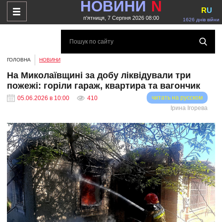
НОВИНИ
N
R
U
п'ятниця, 7 Серпня 2026 08:00
1626 днів війни
ГОЛОВНА
НОВИНИ
На Миколаївщині за добу ліквідували три
пожежі: горіли гараж, квартира та вагончик
читать на русском
05.06.2026 в 10:00
410
Ірина Ігорева