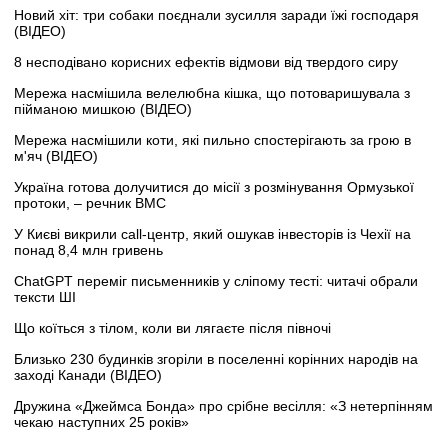
Новий хіт: три собаки поєднали зусилля заради їжі господаря
(ВІДЕО)
8 несподівано корисних ефектів відмови від твердого сиру
Мережа насмішила велелюбна кішка, що потоваришувала з
пійманою мишкою (ВІДЕО)
Мережа насмішили коти, які пильно спостерігають за грою в
м'яч (ВІДЕО)
Україна готова долучитися до місії з розмінування Ормузької
протоки, – речник ВМС
У Києві викрили call-центр, який ошукав інвесторів із Чехії на
понад 8,4 млн гривень
ChatGPT переміг письменників у сліпому тесті: читачі обрали
тексти ШІ
Що коїться з тілом, коли ви лягаєте після півночі
Близько 230 будинків згоріли в поселенні корінних народів на
заході Канади (ВІДЕО)
Дружина «Джеймса Бонда» про срібне весілля: «З нетерпінням
чекаю наступних 25 років»