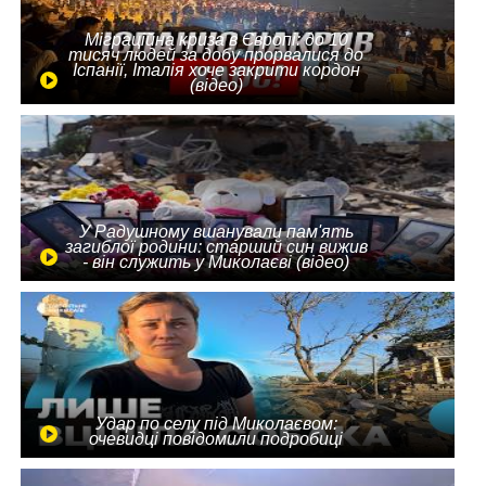
Міграційна криза в Європі: до 10
тисяч людей за добу прорвалися до
Іспанії, Італія хоче закрити кордон
(відео)
У Радушному вшанували пам'ять
загиблої родини: старший син вижив
- він служить у Миколаєві (відео)
Удар по селу під Миколаєвом:
очевидці повідомили подробиці