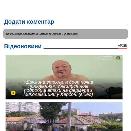
Додати коментар
Коментарі доступні в наших
Telegram
и
instagram
.
Відеоновини
АРХІВ
«Дружина втекла, а дрон почав
полювання»: з'явилися нові
подробиці атаки на фермера з
Миколаївщини у Херсоні (відео)