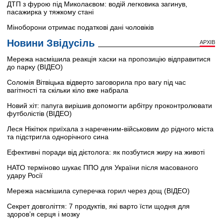
ДТП з фурою під Миколаєвом: водій легковика загинув,
пасажирка у тяжкому стані
Міноборони отримає податкові дані чоловіків
Новини Звідусіль
АРХІВ
Мережа насмішила реакція хаски на пропозицію відправитися
до парку (ВІДЕО)
Соломія Вітвіцька відверто заговорила про вагу під час
вагітності та скільки кіло вже набрала
Новий хіт: папуга вирішив допомогти арбітру проконтролювати
футболістів (ВІДЕО)
Леся Нікітюк приїхала з нареченим-військовим до рідного міста
та підстригла однорічного сина
Ефективні поради від дієтолога: як позбутися жиру на животі
НАТО терміново шукає ППО для України після масованого
удару Росії
Мережа насмішила суперечка горил через дощ (ВІДЕО)
Секрет довголіття: 7 продуктів, які варто їсти щодня для
здоров’я серця і мозку