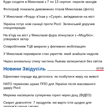
Куди сходити в Миколаєві з 7 по 13 серпня: перелік заходів
Фотограф показала дивовижних птахів Миколаєва (фото)
У Миколаєві «Форд» в'їхав у «Сузукі», виїжджаючи на міст
Україна готує нові санкції проти Росії: Зеленський доручив
спецоперацію
На в'їзді на міст у Миколаєві фура зіткнулася з «Міцубісі»:
утворився затор
Співробітників ТЦК викрили у фіктивних мобілізаціях
У Миколаєві перевірили стан укриттів: який знайшли недолік
Через аномальну спеку частина Львова залишилася без світла
Новини Звідусіль
АРХІВ
Ефективні поради від дієтолога: як позбутися жиру на животі
НАТО терміново шукає ППО для України після масованого
удару Росії
Мережа насмішила суперечка горил через дощ (ВІДЕО)
Секрет довголіття: 7 продуктів, які варто їсти щодня для
здоров’я серця і мозку