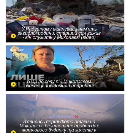
У Радушному вшанували пам'ять
загиблої родини: старший син вижив
- він служить у Миколаєві (відео)
Удар по селу під Миколаєвом:
очевидці повідомили подробиці
З'явились перші фото атаки на
Миколаєві: безпілотник пробив дах
житлового будинку та залетів у