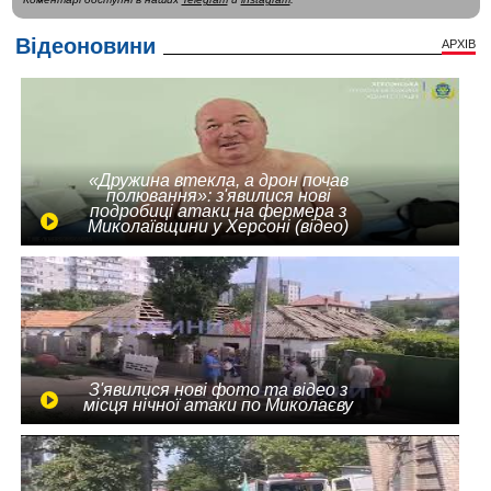
Відеоновини
АРХІВ
«Дружина втекла, а дрон почав
полювання»: з'явилися нові
подробиці атаки на фермера з
Миколаївщини у Херсоні (відео)
З'явилися нові фото та відео з
місця нічної атаки по Миколаєву