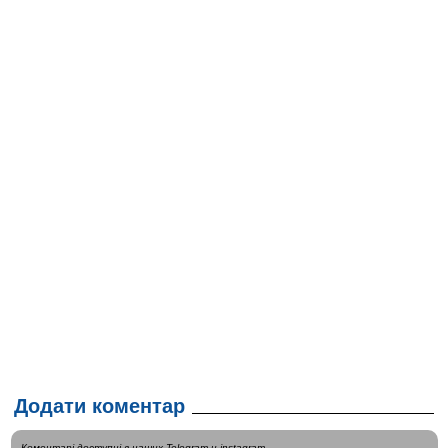
Додати коментар
Коментарі доступні в наших
Telegram
и
instagram
.