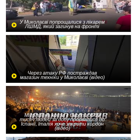
У Миколаєві попрощалися з лікарем
ЛШМД, який загинув на фронті
Через атаку РФ постраждав
магазин техніки у Миколаєві (відео)
Міграційна криза в Європі: до 10
тисяч людей за добу прорвалися до
Іспанії, Італія хоче закрити кордон
(відео)