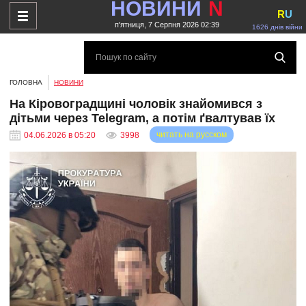
НОВИНИ
N
R
U
п'ятниця, 7 Серпня 2026 02:39
1626 днів війни
ГОЛОВНА
НОВИНИ
На Кіровоградщині чоловік знайомився з
дітьми через Telegram, а потім ґвалтував їх
читать на русском
04.06.2026 в 05:20
3998