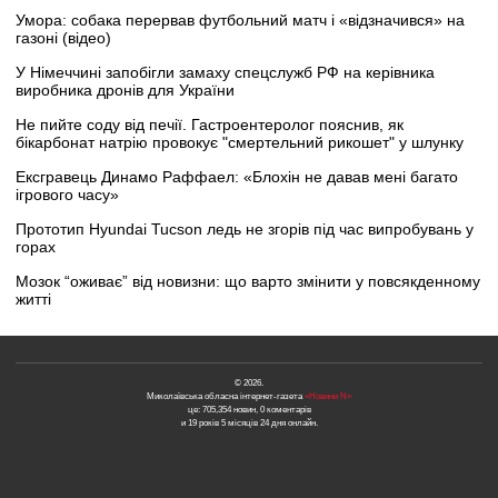
Умора: собака перервав футбольний матч і «відзначився» на
газоні (відео)
У Німеччині запобігли замаху спецслужб РФ на керівника
виробника дронів для України
Не пийте соду від печії. Гастроентеролог пояснив, як
бікарбонат натрію провокує "смертельний рикошет" у шлунку
Ексгравець Динамо Раффаел: «Блохін не давав мені багато
ігрового часу»
Прототип Hyundai Tucson ледь не згорів під час випробувань у
горах
Мозок “оживає” від новизни: що варто змінити у повсякденному
житті
© 2026.
Миколаївська обласна інтернет-газета
«Новини N»
це: 705,354 новин, 0 коментарів
и 19 років 5 місяців 24 дня онлайн.