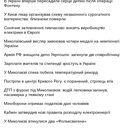
В Україні вперше пересадили серце дитині після операції
Фонтену
У Києві лікар організував схему незаконного сурогатного
материнства: близнюки померли
Сонячне затемнення тимчасово знизить виробництво
електрики в Європі
Миколаївський весляр завоював чотири медалі на чемпіонаті
України
Армія РФ знищила депо Укрпошти: загинули дві співробітниці
Зарплати вчителів та стипендії зростуть в Україні
У Миколаєві спека побила температурний рекорд
Постріли в центрі Кривого Рогу: є поранений, стрілець втік
ДТП з фурою під Миколаєвом: водій легковика загинув,
пасажирка у тяжкому стані
Міноборони отримає податкові дані чоловіків
Кабмін затвердив нові правила розподілу електроенергії
У Миколаєві зіткнулися два «Фольксвагени»