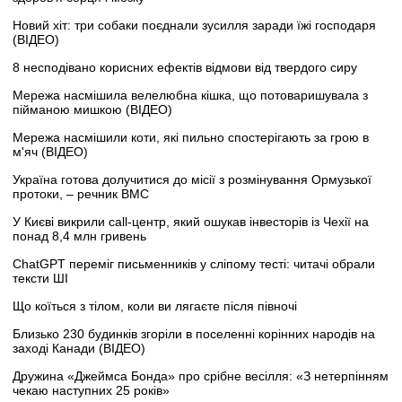
Новий хіт: три собаки поєднали зусилля заради їжі господаря
(ВІДЕО)
8 несподівано корисних ефектів відмови від твердого сиру
Мережа насмішила велелюбна кішка, що потоваришувала з
пійманою мишкою (ВІДЕО)
Мережа насмішили коти, які пильно спостерігають за грою в
м'яч (ВІДЕО)
Україна готова долучитися до місії з розмінування Ормузької
протоки, – речник ВМС
У Києві викрили call-центр, який ошукав інвесторів із Чехії на
понад 8,4 млн гривень
ChatGPT переміг письменників у сліпому тесті: читачі обрали
тексти ШІ
Що коїться з тілом, коли ви лягаєте після півночі
Близько 230 будинків згоріли в поселенні корінних народів на
заході Канади (ВІДЕО)
Дружина «Джеймса Бонда» про срібне весілля: «З нетерпінням
чекаю наступних 25 років»