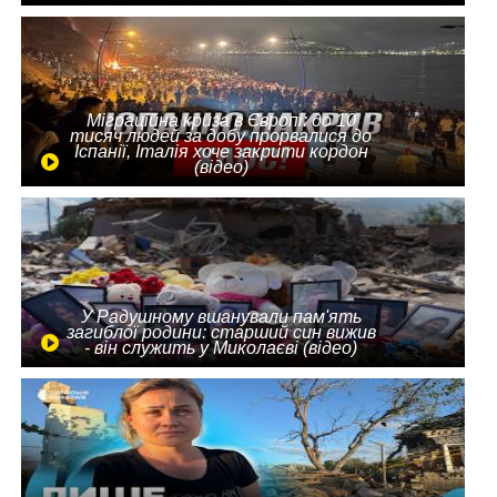
Міграційна криза в Європі: до 10
тисяч людей за добу прорвалися до
Іспанії, Італія хоче закрити кордон
(відео)
У Радушному вшанували пам'ять
загиблої родини: старший син вижив
- він служить у Миколаєві (відео)