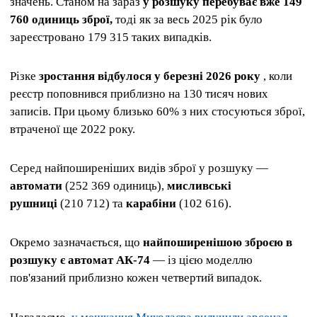
значень. Станом на зараз
у розшуку перебуває вже 149
760 одиниць зброї,
тоді як за весь 2025 рік було
зареєстровано 179 315 таких випадків.
Різке
зростання відбулося у березні 2026 року
, коли
реєстр поповнився приблизно на 130 тисяч нових
записів. При цьому близько 60% з них стосуються зброї,
втраченої ще 2022 року.
Серед найпоширеніших видів зброї у розшуку —
автомати
(252 369 одиниць),
мисливські
рушниці
(210 712) та
карабіни
(102 616).
Окремо зазначається, що
найпоширенішою зброєю в
розшуку є автомат АК-74
— із цією моделлю
пов'язаний приблизно кожен четвертий випадок.