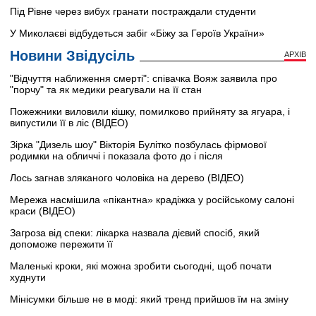
Під Рівне через вибух гранати постраждали студенти
У Миколаєві відбудеться забіг «Біжу за Героїв України»
Новини Звідусіль
АРХІВ
"Відчуття наближення смерті": співачка Вояж заявила про
"порчу" та як медики реагували на її стан
Пожежники виловили кішку, помилково прийняту за ягуара, і
випустили її в ліс (ВІДЕО)
Зірка "Дизель шоу" Вікторія Булітко позбулась фірмової
родимки на обличчі і показала фото до і після
Лось загнав зляканого чоловіка на дерево (ВІДЕО)
Мережа насмішила «пікантна» крадіжка у російському салоні
краси (ВІДЕО)
Загроза від спеки: лікарка назвала дієвий спосіб, який
допоможе пережити її
Маленькі кроки, які можна зробити сьогодні, щоб почати
худнути
Мінісумки більше не в моді: який тренд прийшов їм на зміну