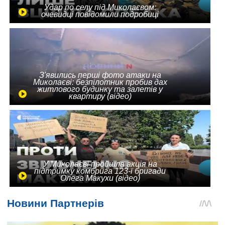
Удар по селу під Миколаєвом:
очевидці повідомили подробиці
З'явились перші фото атаки на
Миколаєві: безпілотник пробив дах
житлового будинку та залетів у
квартиру (відео)
У Миколаєві пройшла акція на
підтримку комбрига 123-ї бригади
Олега Макухи (відео)