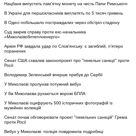
Нацбанк випустить пам'ятну монету на честь Папи Римського
В Україні для першокласників виплатять по 5 тисяч гривень
В Одесі побільшало постраждалих через обстріл стадіону
Суд закрив справу проти екс-начальника
«Миколаївоблтеплоенерго»
Армія РФ завдала удар по Слов'янську: є загиблий, п'ятеро
поранених
Сенат США схвалив законопроект про "пекельні санкції" проти
Росії
Володимир Зеленський вперше прибув до Сербії
У Миколаєві пролунав потужний вибух
У бік Миколаєва рухаються ворожі БПЛА
У Миколаєві оцифрують 500 історичних фотографій із
музейних колекцій
Сенат почав обговорювати проект "пекельних санкцій" Грема
проти Росії
Вибух у Миколаєві: поліція повідомила подробиці