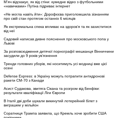
М'яч відскакує, як від стіни: кумедне відео з футбольними
«навичками» Путіна підриває інтернет
«Не могла навіть йти»: Дорофєєва приголомшила зізнанням
про свій стан протягом останніх 6 місяців
Як екстремальна спека впливає на здоров’я та як захиститися
від неї
Садовий написав дивне пояснення про московського попа у
Львові
За розповсюдження дитячої порнографії мешканця Вінниччини
засудили до 9 років ув’язнення
Тренди головних уборів, які носитимуть усі модниці вже цієї
осені
Defense Express: в Україну можуть потрапити антидронові
ракети CM-70 з Канади
Асист Судакова, звитяга Сікана та розгром від Бенфіки:
результати кваліфікації Ліги Європи
В Італії дві доби шукали викинутий лотерейний білет з
виграшем у мільйон
Соратниця Трампа заявила, що Кремль хоче зробити США
покірними