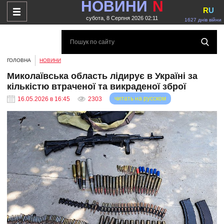
НОВИНИ
N
R
U
субота, 8 Серпня 2026 02:11
1627 днів війни
ГОЛОВНА
НОВИНИ
Миколаївська область лідирує в Україні за
кількістю втраченої та викраденої зброї
читать на русском
16.05.2026 в 16:45
2303