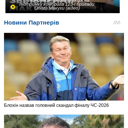
У Миколаєві пройшла акція на
підтримку комбрига 123-ї бригади
Олега Макухи (відео)