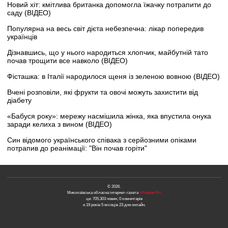
Новий хіт: кмітлива британка допомогла їжачку потрапити до
саду (ВІДЕО)
Популярна на весь світ дієта небезпечна: лікар попередив
українців
Дізнавшись, що у нього народиться хлопчик, майбутній тато
почав трощити все навколо (ВІДЕО)
Фісташка: в Італії народилося щеня із зеленою вовною (ВІДЕО)
Вчені розповіли, які фрукти та овочі можуть захистити від
діабету
«Бабуся року»: мережу насмішила жінка, яка впустила онука
заради келиха з вином (ВІДЕО)
Син відомого українського співака з серйозними опіками
потрапив до реанімації: "Він почав горіти"
© 2026.
Миколаївська обласна інтернет-газета
«Новини N»
це: 705,303 новин, 0 коментарів
и 19 років 5 місяців 23 дня онлайн.