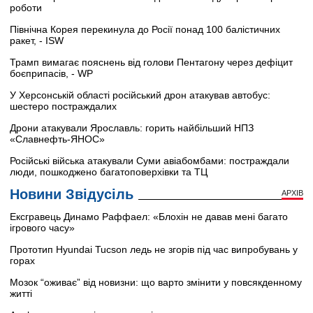
роботи
Північна Корея перекинула до Росії понад 100 балістичних
ракет, - ISW
Трамп вимагає пояснень від голови Пентагону через дефіцит
боєприпасів, - WP
У Херсонській області російський дрон атакував автобус:
шестеро постраждалих
Дрони атакували Ярославль: горить найбільший НПЗ
«Славнефть-ЯНОС»
Російські війська атакували Суми авіабомбами: постраждали
люди, пошкоджено багатоповерхівки та ТЦ
Новини Звідусіль
АРХІВ
Ексгравець Динамо Раффаел: «Блохін не давав мені багато
ігрового часу»
Прототип Hyundai Tucson ледь не згорів під час випробувань у
горах
Мозок “оживає” від новизни: що варто змінити у повсякденному
житті