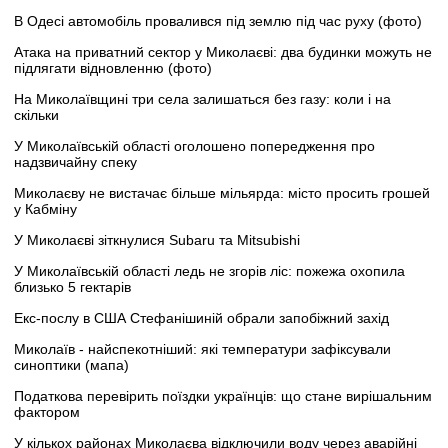
В Одесі автомобіль провалився під землю під час руху (фото)
Атака на приватний сектор у Миколаєві: два будинки можуть не
підлягати відновленню (фото)
На Миколаївщині три села залишаться без газу: коли і на
скільки
У Миколаївській області оголошено попередження про
надзвичайну спеку
Миколаєву не вистачає більше мільярда: місто просить грошей
у Кабміну
У Миколаєві зіткнулися Subaru та Mitsubishi
У Миколаївській області ледь не згорів ліс: пожежа охопила
близько 5 гектарів
Екс-послу в США Стефанішиній обрали запобіжний захід
Миколаїв - найспекотніший: які температури зафіксували
синоптики (мапа)
Податкова перевірить поїздки українців: що стане вирішальним
фактором
У кількох районах Миколаєва відключили воду через аварійні