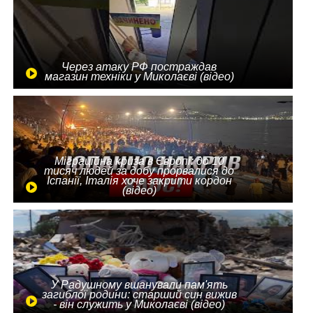
Через атаку РФ постраждав
магазин техніки у Миколаєві (відео)
Міграційна криза в Європі: до 10
тисяч людей за добу прорвалися до
Іспанії, Італія хоче закрити кордон
(відео)
У Радушному вшанували пам'ять
загиблої родини: старший син вижив
- він служить у Миколаєві (відео)