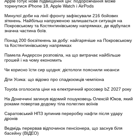
Apple готує нове підвищення цін: подорожчання може
торкнутися iPhone 18, Apple Watch і AirPods
Минулої доби на лінії фронту зафіксували 216 бойових
зіткнень. Найбільш напруженою залишається ситуація на
Покровському та Костянтинівському напрямках, де відбулася
значна частина боїв.
Понад 200 боєзіткнень за добу: найгарячіше на Покровському
та Костянтинівському напрямках
Памела Андерсон розповіла, на що витрачає найбільше
грошей і на чому економить
Чи корисно їсти сир щодня: дієтологи пояснили нюанси
Діти Усика: що відомо про спадкоємців чемпіона
Toyota оголосила ціни на електричний кросовер bZ 2027 року
На Донеччині загинув відомий пошуковець Олексій Юков, який
роками повертав додому тіла полеглих воїнів
Саратовський НПЗ зупинив переробку нафти після удару
дронів
Ведмідь перервав відпочинок пенсіонера, що заснув біля
басейну (ВІДЕО)