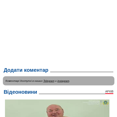
Додати коментар
Коментарі доступні в наших
Telegram
и
instagram
.
Відеоновини
АРХІВ