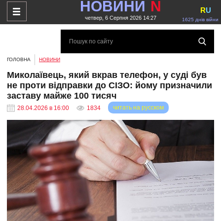
НОВИНИ
N
R
U
четвер, 6 Серпня 2026 14:27
1625 днів війни
ГОЛОВНА
НОВИНИ
Миколаївець, який вкрав телефон, у суді був
не проти відправки до СІЗО: йому призначили
заставу майже 100 тисяч
читать на русском
28.04.2026 в 16:00
1834