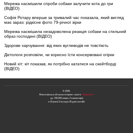
Мережа насмішили спроби собаки залучити кота до гри
(ВІДЕО)
Софія Ротару вперше за тривалий час показала, який вигляд
має зараз: рідкісне фото 79-річної зірки
Мережа насмішила незадоволена реакція собаки на стильний
образ господині (ВІДЕО)
Здорове харчування: від яких вуглеводів не товстіють
Дієтологи розповіли, чи корисно їсти консервовані огірки
Новий хіт: кіт показав, як потрібно кататися на скейтборді
(ВІДЕО)
© 2026.
Миколаївська обласна інтернет-газета
«Новини N»
це: 705,555 новин, 0 коментарів
и 19 років 5 місяців 26 днів онлайн.