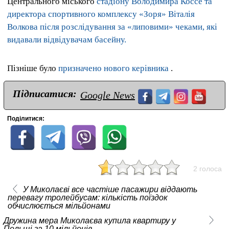
Центрального міського
стадіону Володимира Коссе та
директора спортивного комплексу «Зоря» Віталія
Волкова після розслідування за «липовими» чеками, які
видавали відвідувачам басейну.
Пізніше було
призначено нового керівника
.
Підписатися:
Google News
Поділитися:
2 голоса
У Миколаєві все частіше пасажири віддають
перевагу тролейбусам: кількість поїздок
обчислюється мільйонами
Дружина мера Миколаєва купила квартиру у
Польщі за 10 мільйонів