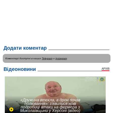
Додати коментар
Коментарі доступні в наших
Telegram
и
instagram
.
Відеоновини
АРХІВ
«Дружина втекла, а дрон почав
полювання»: з'явилися нові
подробиці атаки на фермера з
Миколаївщини у Херсоні (відео)