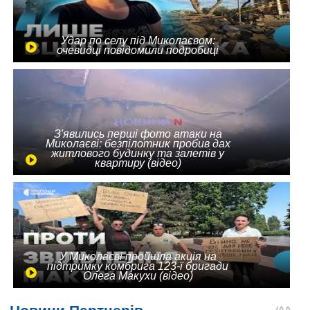
Удар по селу під Миколаєвом:
очевидці повідомили подробиці
З'явились перші фото атаки на
Миколаєві: безпілотник пробив дах
житлового будинку та залетів у
квартиру (відео)
У Миколаєві пройшла акція на
підтримку комбрига 123-ї бригади
Олега Макухи (відео)