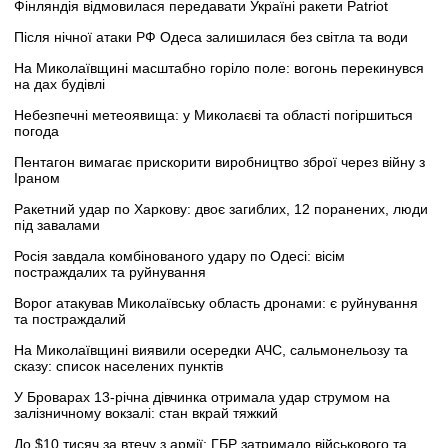
Фінляндія відмовилася передавати Україні ракети Patriot
Після нічної атаки РФ Одеса залишилася без світла та води
На Миколаївщині масштабно горіло поле: вогонь перекинувся
на дах будівлі
Небезпечні метеоявища: у Миколаєві та області погіршиться
погода
Пентагон вимагає прискорити виробництво зброї через війну з
Іраном
Ракетний удар по Харкову: двоє загиблих, 12 поранених, люди
під завалами
Росія завдала комбінованого удару по Одесі: вісім
постраждалих та руйнування
Ворог атакував Миколаївську область дронами: є руйнування
та постраждалий
На Миколаївщині виявили осередки АЧС, сальмонельозу та
сказу: список населених пунктів
У Броварах 13-річна дівчинка отримала удар струмом на
залізничному вокзалі: стан вкрай тяжкий
До $10 тисяч за втечу з армії: ГБР затримало військового та