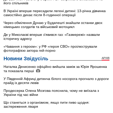
його спільників
В Україні вперше пересадили легені дитині: 13-річна дівчинка
самостійно дихає після 8-годинної операції
Через обмілення Дунаю у Будапешті знайшли останки двох
німецьких солдатів та військовий мотоцикл
Де у Миколаєві вперше з'явився газ: «Газмережі» назвали
історичну адресу
«Чавання з героєм»: у РФ «героя СВО» проілюстрували
фотографією актора гей-порно
Новини Звідусіль
АРХІВ
Наталка Денисенко офіційно вийшла заміж за Юрія Ярошенка
та показала перші
У Південній Африці дитинча білого носорога прогнало з дороги
прайд із десяти левів
Продюсерка Олена Мозгова пояснила, чому не виїхала з
України під час війни
Що станеться з організмом, якщо пити пиво щодня:
застереження лікаря