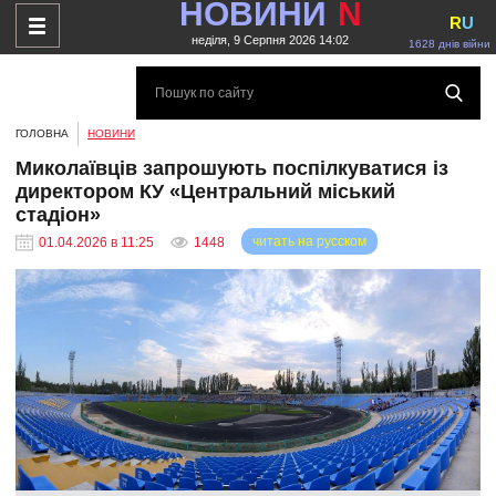
НОВИНИ
N
R
U
неділя, 9 Серпня 2026 14:02
1628 днів війни
ГОЛОВНА
НОВИНИ
Миколаївців запрошують поспілкуватися із
директором КУ «Центральний міський
стадіон»
читать на русском
01.04.2026 в 11:25
1448