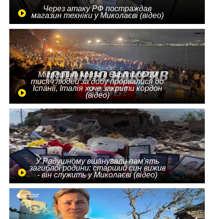
Через атаку РФ постраждав
магазин техніки у Миколаєві (відео)
Міграційна криза в Європі: до 10
тисяч людей за добу прорвалися до
Іспанії, Італія хоче закрити кордон
(відео)
У Радушному вшанували пам'ять
загиблої родини: старший син вижив
- він служить у Миколаєві (відео)