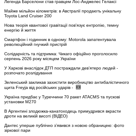
Легенда Барселони став гравцем Лос-Анджелес Гелаксі
Майже мільйон кілометрів: в Австралії продають унікальну
Toyota Land Cruiser 200
Нова теорія квантової гравітації пов'язує ентропію, темну
енергію й життя
Смартфон і годинник в одному: Motorola запатентувала
революційний гнучкий пристрій
Солідарність та підтримка: Чикаго офіційно проголосило
серпень 2026 року місяцем України
У Харкові внаслідок ДТП постраждали дев’ятеро людей -
розпочато розлідування
Зеленський закликав захистити виробництво антибалістичного
щита Freyja від російських ударів -
Україна придбає у Туреччини 70 ракет ATACMS та пускові
установки M270
В Аргентині злодюжка-канатоходець примудрився вкрасти
дроти на великій висоті (ВІДЕО)
Дантес уперше публічно з’явився з новою обраницею: фото
зіркової пари