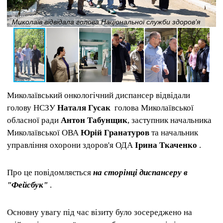
Миколаїв відвідала голова Національної служби здоров'я
Миколаївський онкологічний диспансер відвідали
голову НСЗУ
Наталя Гусак
голова Миколаївської
обласної ради
Антон Табунщик
, заступник начальника
Миколаївської ОВА
Юрій Гранатуров
та начальник
управління охорони здоров'я ОДА
Ірина Ткаченко
.
Про це повідомляється
на сторінці диспансеру в
"Фейсбук"
.
Основну увагу під час візиту було зосереджено на