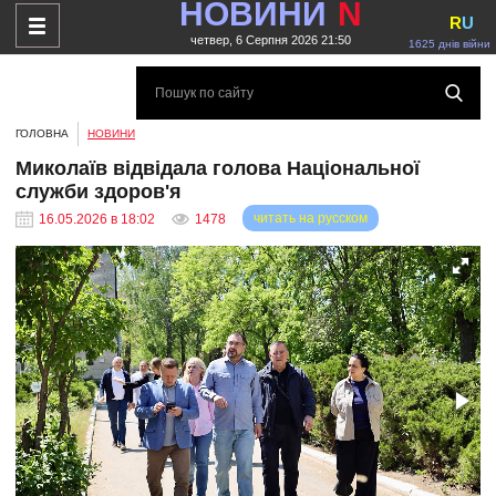
НОВИНИ
N
R
U
четвер, 6 Серпня 2026 21:50
1625 днів війни
ГОЛОВНА
НОВИНИ
Миколаїв відвідала голова Національної
служби здоров'я
читать на русском
16.05.2026 в 18:02
1478