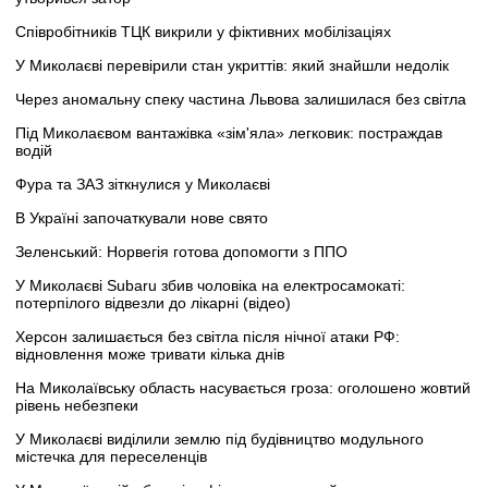
Співробітників ТЦК викрили у фіктивних мобілізаціях
У Миколаєві перевірили стан укриттів: який знайшли недолік
Через аномальну спеку частина Львова залишилася без світла
Під Миколаєвом вантажівка «зім'яла» легковик: постраждав
водій
Фура та ЗАЗ зіткнулися у Миколаєві
В Україні започаткували нове свято
Зеленський: Норвегія готова допомогти з ППО
У Миколаєві Subaru збив чоловіка на електросамокаті:
потерпілого відвезли до лікарні (відео)
Херсон залишається без світла після нічної атаки РФ:
відновлення може тривати кілька днів
На Миколаївську область насувається гроза: оголошено жовтий
рівень небезпеки
У Миколаєві виділили землю під будівництво модульного
містечка для переселенців