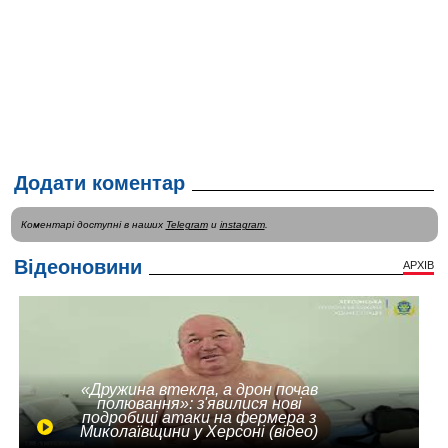
Додати коментар
Коментарі доступні в наших
Telegram
и
instagram
.
Відеоновини
АРХІВ
«Дружина втекла, а дрон почав
полювання»: з'явилися нові
подробиці атаки на фермера з
Миколаївщини у Херсоні (відео)