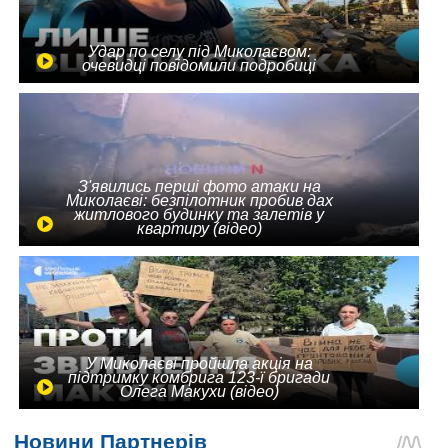
Удар по селу під Миколаєвом:
очевидці повідомили подробиці
З'явились перші фото атаки на
Миколаєві: безпілотник пробив дах
житлового будинку та залетів у
квартиру (відео)
У Миколаєві пройшла акція на
підтримку комбрига 123-ї бригади
Олега Макухи (відео)