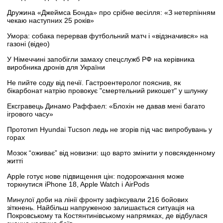
Дружина «Джеймса Бонда» про срібне весілля: «З нетерпінням
чекаю наступних 25 років»
Умора: собака перервав футбольний матч і «відзначився» на
газоні (відео)
У Німеччині запобігли замаху спецслужб РФ на керівника
виробника дронів для України
Не пийте соду від печії. Гастроентеролог пояснив, як
бікарбонат натрію провокує "смертельний рикошет" у шлунку
Ексгравець Динамо Раффаел: «Блохін не давав мені багато
ігрового часу»
Прототип Hyundai Tucson ледь не згорів під час випробувань у
горах
Мозок “оживає” від новизни: що варто змінити у повсякденному
житті
Apple готує нове підвищення цін: подорожчання може
торкнутися iPhone 18, Apple Watch і AirPods
Минулої доби на лінії фронту зафіксували 216 бойових
зіткнень. Найбільш напруженою залишається ситуація на
Покровському та Костянтинівському напрямках, де відбулася