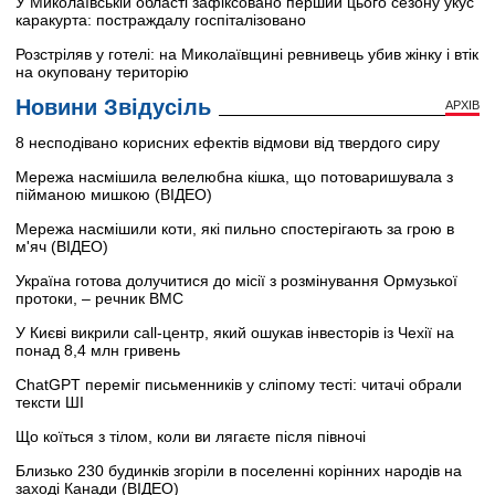
У Миколаївській області зафіксовано перший цього сезону укус
каракурта: постраждалу госпіталізовано
Розстріляв у готелі: на Миколаївщині ревнивець убив жінку і втік
на окуповану територію
Новини Звідусіль
АРХІВ
8 несподівано корисних ефектів відмови від твердого сиру
Мережа насмішила велелюбна кішка, що потоваришувала з
пійманою мишкою (ВІДЕО)
Мережа насмішили коти, які пильно спостерігають за грою в
м'яч (ВІДЕО)
Україна готова долучитися до місії з розмінування Ормузької
протоки, – речник ВМС
У Києві викрили call-центр, який ошукав інвесторів із Чехії на
понад 8,4 млн гривень
ChatGPT переміг письменників у сліпому тесті: читачі обрали
тексти ШІ
Що коїться з тілом, коли ви лягаєте після півночі
Близько 230 будинків згоріли в поселенні корінних народів на
заході Канади (ВІДЕО)