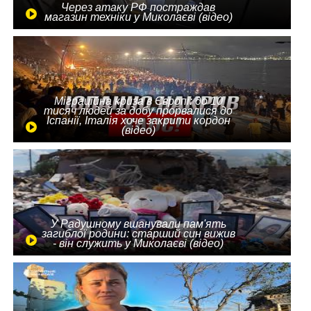
Через атаку РФ постраждав
магазин техніки у Миколаєві (відео)
Міграційна криза в Європі: до 10
тисяч людей за добу прорвалися до
Іспанії, Італія хоче закрити кордон
(відео)
У Радушному вшанували пам'ять
загиблої родини: старший син вижив
- він служить у Миколаєві (відео)