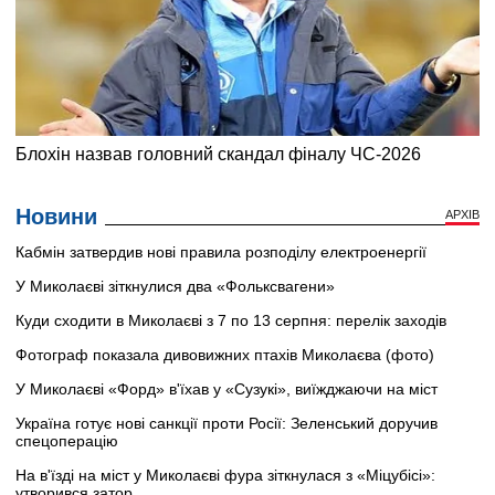
Новини
АРХІВ
Кабмін затвердив нові правила розподілу електроенергії
У Миколаєві зіткнулися два «Фольксвагени»
Куди сходити в Миколаєві з 7 по 13 серпня: перелік заходів
Фотограф показала дивовижних птахів Миколаєва (фото)
У Миколаєві «Форд» в'їхав у «Сузукі», виїжджаючи на міст
Україна готує нові санкції проти Росії: Зеленський доручив
спецоперацію
На в'їзді на міст у Миколаєві фура зіткнулася з «Міцубісі»:
утворився затор