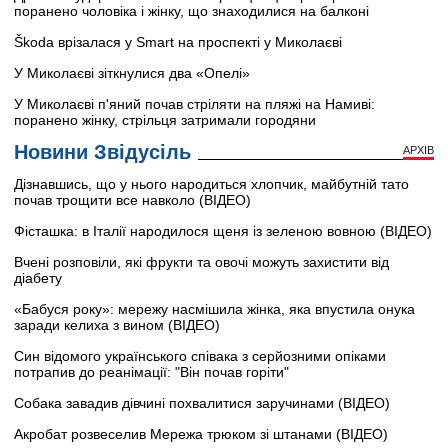
поранено чоловіка і жінку, що знаходилися на балконі
Škoda врізалася у Smart на проспекті у Миколаєві
У Миколаєві зіткнулися два «Опелі»
У Миколаєві п'яний почав стріляти на пляжі на Намиві:
поранено жінку, стрільця затримали городяни
Новини Звідусіль
АРХІВ
Дізнавшись, що у нього народиться хлопчик, майбутній тато
почав трощити все навколо (ВІДЕО)
Фісташка: в Італії народилося щеня із зеленою вовною (ВІДЕО)
Вчені розповіли, які фрукти та овочі можуть захистити від
діабету
«Бабуся року»: мережу насмішила жінка, яка впустила онука
заради келиха з вином (ВІДЕО)
Син відомого українського співака з серйозними опіками
потрапив до реанімації: "Він почав горіти"
Собака завадив дівчині похвалитися заручинами (ВІДЕО)
Акробат розвеселив Мережа трюком зі штанами (ВІДЕО)