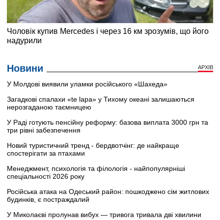
Новини
АРХІВ
У Молдові виявили уламки російського «Шахеда»
Загадкові спалахи «te lapa» у Тихому океані залишаються
нерозгаданою таємницею
У Раді готують пенсійну реформу: базова виплата 3000 грн та
три рівні забезпечення
Новий туристичний тренд - бердвотчінг: де найкраще
спостерігати за птахами
Менеджмент, психологія та філологія - найпопулярніші
спеціальності 2026 року
Російська атака на Одеський район: пошкоджено сім житлових
будинків, є постраждалий
У Миколаєві пролунав вибух — тривога тривала дві хвилини