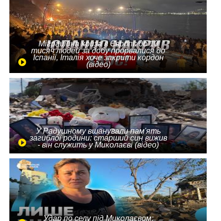
Міграційна криза в Європі: до 10
тисяч людей за добу прорвалися до
Іспанії, Італія хоче закрити кордон
(відео)
У Радушному вшанували пам'ять
загиблої родини: старший син вижив
- він служить у Миколаєві (відео)
Удар по селу під Миколаєвом: