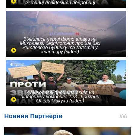
очевидці повідомили подробиці
З'явились перші фото атаки на
Миколаєві: безпілотник пробив дах
житлового будинку та залетів у
квартиру (відео)
У Миколаєві пройшла акція на
підтримку комбрига 123-ї бригади
Олега Макухи (відео)