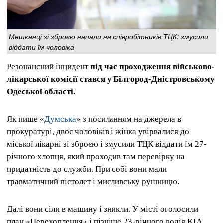
Мешканці зі зброєю напали на співробітників ТЦК: змусили
віддати їм чоловіка
Резонансний інцидент
під час проходження військово-
лікарської комісії стався у Білгород-Дністровському
Одеської області.
Як пише «
Думська
» з посиланням на джерела в
прокуратурі, двоє чоловіків і жінка увірвалися до
міської лікарні зі зброєю і змусили ТЦК віддати їм 27-
річного хлопця,
який проходив там перевірку на
придатність до служби. При собі вони мали
травматичний пістолет і мисливську рушницю.
Далі вони сіли в машину і зникли. У місті оголосили
план «Перехоплення» і пізніше 23-річного водія KIA