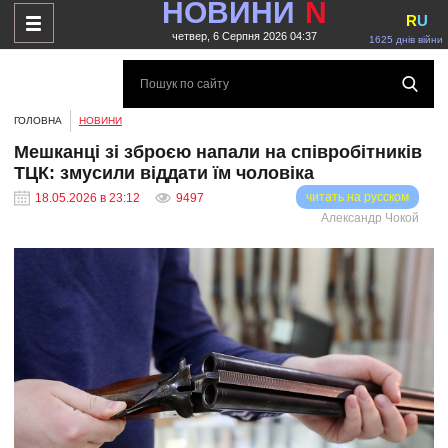
НОВИНИ
N
R
U
четвер, 6 Серпня 2026 04:37
1625 днів війни
ГОЛОВНА
НОВИНИ
Мешканці зі зброєю напали на співробітників
ТЦК: змусили віддати їм чоловіка
читать на русском
18.05.2026 в 23:12
9497
Александр Чокой