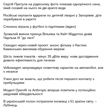
Сергій Притула на рідкісному фото показав однорічного сина,
який схожий на нього як дві краплі води
Російські окупанти вдарили по дитячій лікарні у Запоріжжі: діти
перебували в укритті
Слониха зіграла у футбол із підлітками (відео)
Зухвалий вчинок принца Вільяма та Кейт Міддлтон довів
Чарльза III "до люті"
Скандал через новий проєкт: анонс фільму з Настею
Каменських викликав обурення мережі
Шість тижнів томатів - мінус 35 дБ/м жиру: нове дослідження
довело ефективність для печінки
Volkswagen запроваджує пожиттєву гарантію на автомобілі, але
є нюанси
Учені досі не знають, що робити після першого контакту з
прибульцями
Моделі OpenAI та Anthropic вперше помітили у потенційно
шкідливій кібердіяльності
В український полон потрапили іноземці з 51 країни світу, –
Лубінець