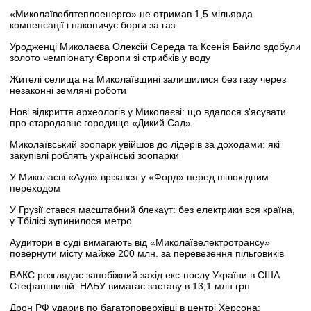
«Миколаївоблтеплоенерго» не отримав 1,5 мільярда
компенсації і накопичує борги за газ
Уродженці Миколаєва Олексій Середа та Ксенія Байло здобули
золото чемпіонату Європи зі стрибків у воду
Жителі селища на Миколаївщині залишилися без газу через
незаконні земляні роботи
Нові відкриття археологів у Миколаєві: що вдалося з'ясувати
про стародавнє городище «Дикий Сад»
Миколаївський зоопарк увійшов до лідерів за доходами: які
закупівлі роблять українські зоопарки
У Миколаєві «Ауді» врізався у «Форд» перед пішохідним
переходом
У Грузії стався масштабний блекаут: без електрики вся країна,
у Тбілісі зупинилося метро
Аудитори в суді вимагають від «Миколаївелектротрансу»
повернути місту майже 200 млн. за перевезення пільговиків
ВАКС розглядає запобіжний захід екс-послу України в США
Стефанішиній: НАБУ вимагає заставу в 13,1 млн грн
Дрон РФ ударив по багатоповерхівці в центрі Херсона: