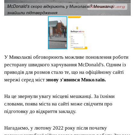
McDonald's скоро відкриють у Миколаєві? Мешканці
знайшли підтвердження
У Миколаєві обговорюють можливе поновлення роботи
ресторану швидкого харчування
McDonald's
. Одним із
приводів для розмов стало те, що на офіційному сайті
мережі серед міст
знову з'явився Миколаїв.
На це звернули увагу місцеві мешканці. За їхніми
словами, поява міста на сайті може свідчити про
підготовку до відкриття закладу.
Нагадаємо, у лютому 2022 року після початку