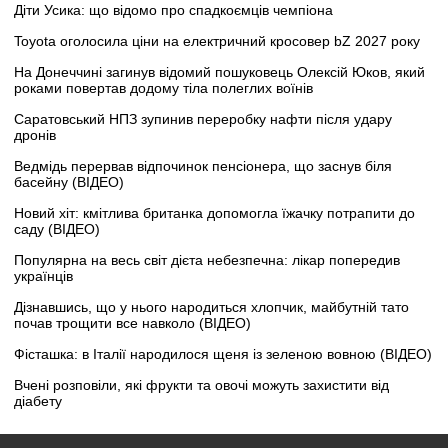
Діти Усика: що відомо про спадкоємців чемпіона
Toyota оголосила ціни на електричний кросовер bZ 2027 року
На Донеччині загинув відомий пошуковець Олексій Юков, який
роками повертав додому тіла полеглих воїнів
Саратовський НПЗ зупинив переробку нафти після удару
дронів
Ведмідь перервав відпочинок пенсіонера, що заснув біля
басейну (ВІДЕО)
Новий хіт: кмітлива британка допомогла їжачку потрапити до
саду (ВІДЕО)
Популярна на весь світ дієта небезпечна: лікар попередив
українців
Дізнавшись, що у нього народиться хлопчик, майбутній тато
почав трощити все навколо (ВІДЕО)
Фісташка: в Італії народилося щеня із зеленою вовною (ВІДЕО)
Вчені розповіли, які фрукти та овочі можуть захистити від
діабету