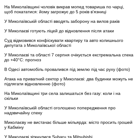
На Миколаївщині чоловік викрав мопед товариша по чарці,
щоб покататися: йому загрожує до 5 років в'язниці
У Миколаївській області вводять заборону на вилов раків
У Миколаєві готують ліцей до відновлення після атаки
Суд відмовився конфіскувати квартиру та авто колишнього
депутата з Миколаївської області
У Миколаєві та області 7 серпня очікується екстремальна спека
до +40°C: прогноз
В Одесі автомобіль провалився під землю під час руху (фото)
Атака на приватний сектор у Миколаєві: два будинки можуть не
підлягати відновленню (фото)
На Миколаївщині три села залишаться без газу: коли і на
скільки
У Миколаївській області оголошено попередження про
надзвичайну спеку
Миколаєву не вистачає більше мільярда: місто просить грошей
у Кабміну
У Миколаєві зіткнулися Subaru та Mitsubishi