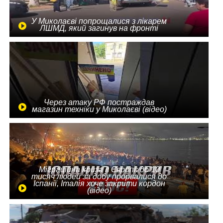
У Миколаєві попрощалися з лікарем
ЛШМД, який загинув на фронті
Через атаку РФ постраждав
магазин техніки у Миколаєві (відео)
Міграційна криза в Європі: до 10
тисяч людей за добу прорвалися до
Іспанії, Італія хоче закрити кордон
(відео)