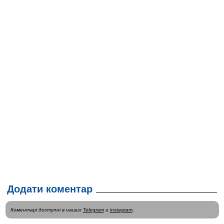
Додати коментар
Коментарі доступні в наших
Telegram
и
instagram
.