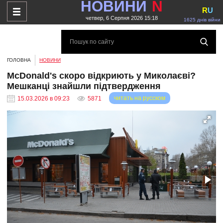
НОВИНИ
N
R
U
четвер, 6 Серпня 2026 15:18
1625 днів війни
ГОЛОВНА
НОВИНИ
McDonald's скоро відкриють у Миколаєві?
Мешканці знайшли підтвердження
читать на русском
15.03.2026 в 09:23
5871