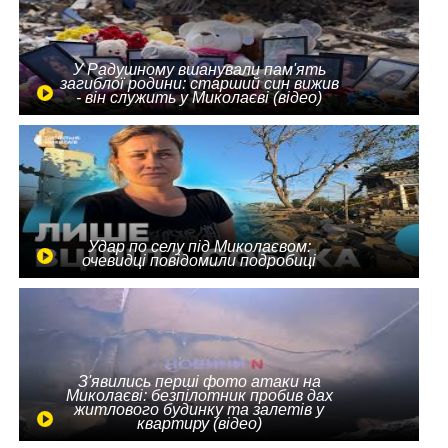
У Радушному вшанували пам'ять
загиблої родини: старший син вижив
- він служить у Миколаєві (відео)
Удар по селу під Миколаєвом:
очевидці повідомили подробиці
З'явились перші фото атаки на
Миколаєві: безпілотник пробив дах
житлового будинку та залетів у
квартиру (відео)