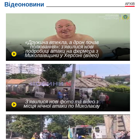
Відеоновини
АРХІВ
«Дружина втекла, а дрон почав
полювання»: з'явилися нові
подробиці атаки на фермера з
Миколаївщини у Херсоні (відео)
З'явилися нові фото та відео з
місця нічної атаки по Миколаєву