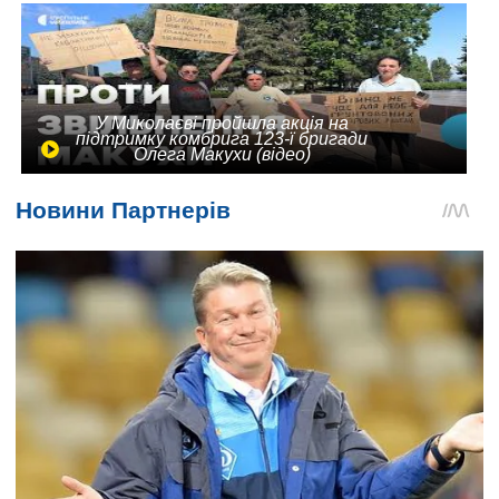
У Миколаєві пройшла акція на
підтримку комбрига 123-ї бригади
Олега Макухи (відео)