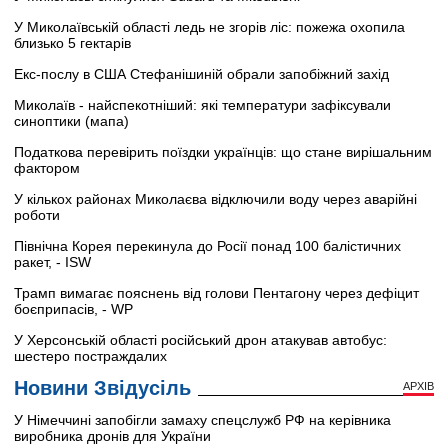
У Миколаївській області ледь не згорів ліс: пожежа охопила
близько 5 гектарів
Екс-послу в США Стефанішиній обрали запобіжний захід
Миколаїв - найспекотніший: які температури зафіксували
синоптики (мапа)
Податкова перевірить поїздки українців: що стане вирішальним
фактором
У кількох районах Миколаєва відключили воду через аварійні
роботи
Північна Корея перекинула до Росії понад 100 балістичних
ракет, - ISW
Трамп вимагає пояснень від голови Пентагону через дефіцит
боєприпасів, - WP
У Херсонській області російський дрон атакував автобус:
шестеро постраждалих
Новини Звідусіль
АРХІВ
У Німеччині запобігли замаху спецслужб РФ на керівника
виробника дронів для України