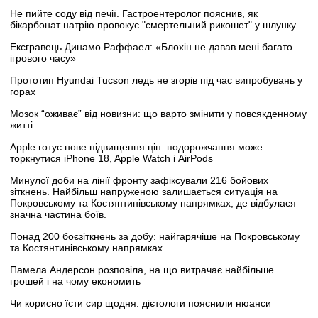
Не пийте соду від печії. Гастроентеролог пояснив, як
бікарбонат натрію провокує "смертельний рикошет" у шлунку
Ексгравець Динамо Раффаел: «Блохін не давав мені багато
ігрового часу»
Прототип Hyundai Tucson ледь не згорів під час випробувань у
горах
Мозок “оживає” від новизни: що варто змінити у повсякденному
житті
Apple готує нове підвищення цін: подорожчання може
торкнутися iPhone 18, Apple Watch і AirPods
Минулої доби на лінії фронту зафіксували 216 бойових
зіткнень. Найбільш напруженою залишається ситуація на
Покровському та Костянтинівському напрямках, де відбулася
значна частина боїв.
Понад 200 боєзіткнень за добу: найгарячіше на Покровському
та Костянтинівському напрямках
Памела Андерсон розповіла, на що витрачає найбільше
грошей і на чому економить
Чи корисно їсти сир щодня: дієтологи пояснили нюанси