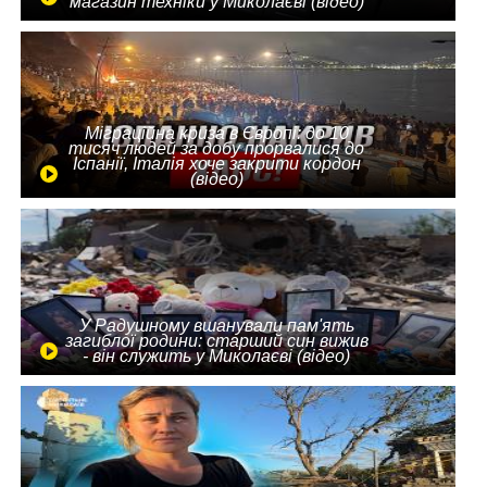
магазин техніки у Миколаєві (відео)
Міграційна криза в Європі: до 10
тисяч людей за добу прорвалися до
Іспанії, Італія хоче закрити кордон
(відео)
У Радушному вшанували пам'ять
загиблої родини: старший син вижив
- він служить у Миколаєві (відео)