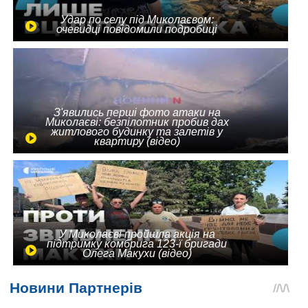
Удар по селу під Миколаєвом:
очевидці повідомили подробиці
З'явились перші фото атаки на
Миколаєві: безпілотник пробив дах
житлового будинку та залетів у
квартиру (відео)
У Миколаєві пройшла акція на
підтримку комбрига 123-ї бригади
Олега Макухи (відео)