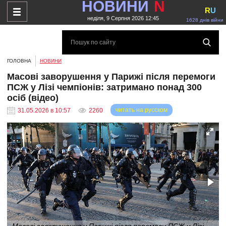
НОВИНИ
N
R
U
неділя, 9 Серпня 2026 12:45
1628 днів війни
ГОЛОВНА
НОВИНИ
Масові заворушення у Парижі після перемоги
ПСЖ у Лізі чемпіонів: затримано понад 300
осіб (відео)
читать на русском
31.05.2026 в 10:57
2260
Масові заворушення у Парижі після перемоги ПСЖ у Лізі