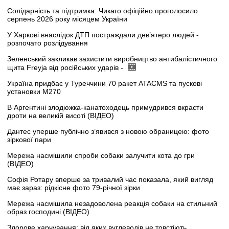
Солідарність та підтримка: Чикаго офіційно проголосило
серпень 2026 року місяцем України
У Харкові внаслідок ДТП постраждали дев’ятеро людей -
розпочато розлідування
Зеленський закликав захистити виробництво антибалістичного
щита Freyja від російських ударів -
Україна придбає у Туреччини 70 ракет ATACMS та пускові
установки M270
В Аргентині злодюжка-канатоходець примудрився вкрасти
дроти на великій висоті (ВІДЕО)
Дантес уперше публічно з’явився з новою обраницею: фото
зіркової пари
Мережа насмішили спроби собаки залучити кота до гри
(ВІДЕО)
Софія Ротару вперше за тривалий час показала, який вигляд
має зараз: рідкісне фото 79-річної зірки
Мережа насмішила незадоволена реакція собаки на стильний
образ господині (ВІДЕО)
Здорове харчування: від яких вуглеводів не товстіють