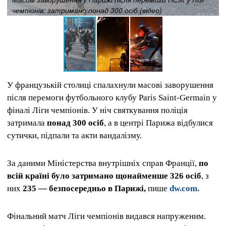
чемпіонів: затримано понад 300 осіб (відео)
У французькій столиці спалахнули масові заворушення
після перемоги футбольного клубу Paris Saint-Germain у
фіналі Ліги чемпіонів. У ніч святкування поліція
затримала
понад 300 осіб
, а в центрі Парижа відбулися
сутички, підпали та акти вандалізму.
За даними Міністерства внутрішніх справ Франції,
по
всій країні було затримано щонайменше 326 осіб
, з
них
235 — безпосередньо в Парижі,
пише
dw.com.
Фінальний матч Ліги чемпіонів видався напруженим.