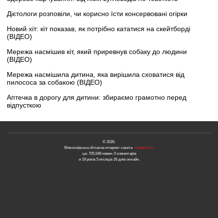
Дієтологи розповіли, чи корисно їсти консервовані огірки
Новий хіт: кіт показав, як потрібно кататися на скейтборді
(ВІДЕО)
Мережа насмішив кіт, який приревнув собаку до людини
(ВІДЕО)
Мережа насмішила дитина, яка вирішила сховатися від
пилососа за собакою (ВІДЕО)
Аптечка в дорогу для дитини: збираємо грамотно перед
відпусткою
© 2026.
Миколаївська обласна інтернет-газета
«Новини N»
це: 705,548 новин, 0 коментарів
и 19 років 5 місяців 26 днів онлайн.