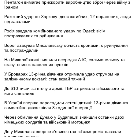
Пентагон вимагає прискорити виробництво зброї через війну з
Іраном
Ракетний удар по Харкову: двоє загиблих, 12 поранених, люди
під завалами
Росія завдала комбінованого удару по Одесі: вісім
постраждалих та руйнування
Ворог атакував Миколаївську область дронами: є руйнування
та постраждалий
На Миколаївщині виявили осередки АЧС, сальмонельозу та
сказу: список населених пунктів
У Броварах 13-річна дівчинка отримала удар струмом на
залізничному вокзалі: стан вкрай тяжкий
До $10 тисяч за втечу з армії: ГБР затримало військового та
його спільників
В Україні вперше пересадили легені дитині: 13-річна дівчинка
самостійно дихає після 8-годинної операції
Через обмілення Дунаю у Будапешті знайшли останки двох
німецьких солдатів та військовий мотоцикл
Де у Миколаєві вперше з'явився газ: «Газмережі» назвали
історичну адресу