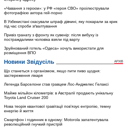
«Чавання з героєм»: у РФ «героя СВО» проілюстрували
фотографією актора гей-порно
В Узбекистані скасували штраф дівчині, яку покарали за крик
під час спроби зґвалтування
Привіз гранату з фронту як сувенір: після вибуху із
постраждалими чоловіка взяли під варту
Зруйнований готель «Одеса» хочуть використати для
розміщення ВПО
Новини Звідусіль
АРХІВ
Що станеться з організмом, якщо пити пиво щодня:
застереження лікаря
Легенда Барселони став гравцем Лос-Анджелес Гелаксі
Майже мільйон кілометрів: в Австралії продають унікальну
Toyota Land Cruiser 200
Нова теорія квантової гравітації пов'язує ентропію, темну
енергію й життя
Смартфон і годинник в одному: Motorola запатентувала
революційний гнучкий пристрій