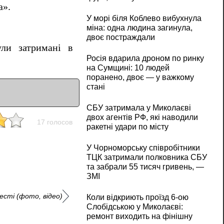
а».
У морі біля Коблево вибухнула
міна: одна людина загинула,
двоє постраждали
ули затримані в
Росія вдарила дроном по ринку
на Сумщині: 10 людей
поранено, двоє — у важкому
стані
СБУ затримала у Миколаєві
двох агентів РФ, які наводили
17 голосов
ракетні удари по місту
У Чорноморську співробітники
ТЦК затримали полковника СБУ
та забрали 55 тисяч гривень, —
ЗМІ
сті (фото, відео)
Коли відкриють проїзд 6-ою
Слобідською у Миколаєві:
ремонт виходить на фінішну