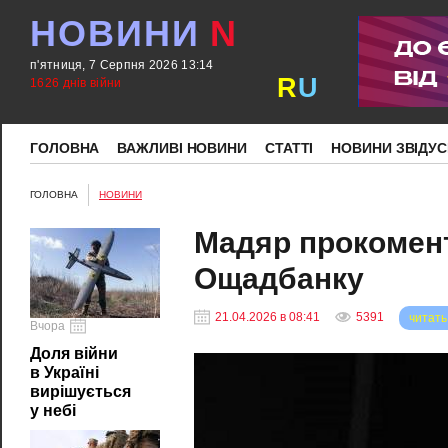
НОВИНИ
N
п'ятниця, 7 Серпня 2026 13:14
R
U
1626 днів війни
ГОЛОВНА
ВАЖЛИВІ НОВИНИ
СТАТТІ
НОВИНИ ЗВІДУС
ГОЛОВНА
НОВИНИ
Мадяр прокомент
Ощадбанку
21.04.2026 в 08:41
5391
читать
Вчора
Доля війни
в Україні
вирішується
у небі