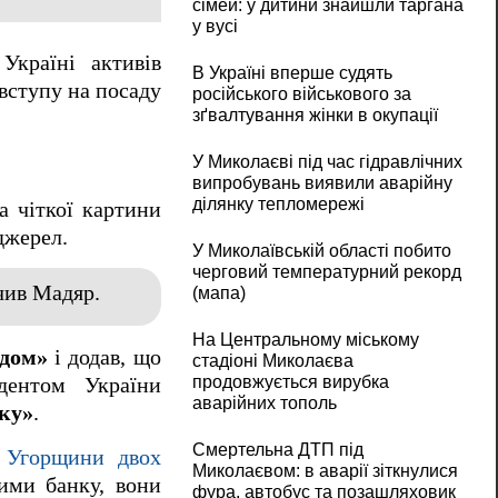
сімей: у дитини знайшли таргана
у вусі
країні активів
В Україні вперше судять
вступу на посаду
російського військового за
зґвалтування жінки в окупації
У Миколаєві під час гідравлічних
випробувань виявили аварійну
ділянку тепломережі
 а чіткої картини
джерел.
У Миколаївській області побито
черговий температурний рекорд
ачив Мадяр.
(мапа)
На Центральному міському
здом»
і додав, що
стадіоні Миколаєва
продовжується вирубка
дентом України
аварійних тополь
ку»
.
Смертельна ДТП під
ї Угорщини двох
Миколаєвом: в аварії зіткнулися
ними банку, вони
фура, автобус та позашляховик