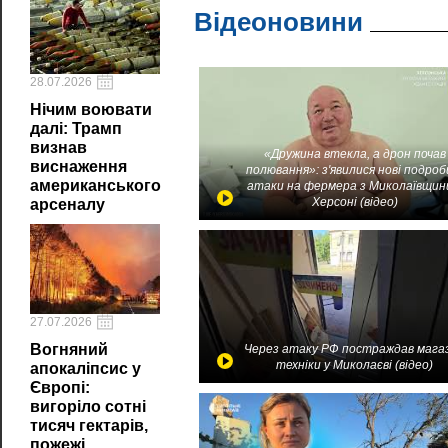
Відеоновини
28.07.2026
Нічим воювати
далі: Трамп
визнав
«Дружина втекла, а дрон почав
виснаження
полювання»: з'явилися нові подроб
американського
атаки на фермера з Миколаївщин
Херсоні (відео)
арсеналу
27.07.2026
Вогняний
Через атаку РФ постраждав мага
техніки у Миколаєві (відео)
апокаліпсис у
Європі:
вигоріло сотні
тисяч гектарів,
пожежі