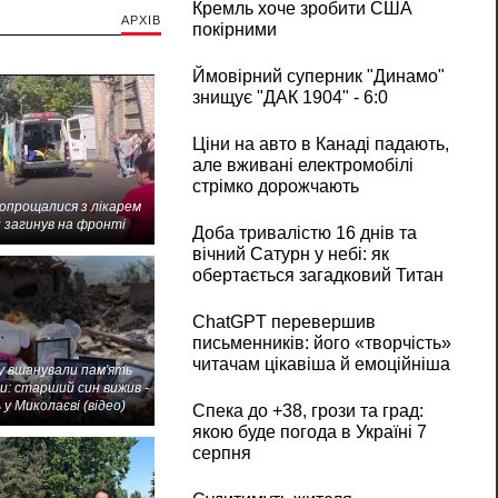
Кремль хоче зробити США
АРХІВ
покірними
Ймовірний суперник "Динамо"
знищує "ДАК 1904" - 6:0
Ціни на авто в Канаді падають,
але вживані електромобілі
стрімко дорожчають
попрощалися з лікарем
 загинув на фронті
Доба тривалістю 16 днів та
вічний Сатурн у небі: як
обертається загадковий Титан
ChatGPT перевершив
письменників: його «творчість»
читачам цікавіша й емоційніша
 вшанували пам'ять
и: старший син вижив -
 у Миколаєві (відео)
Спека до +38, грози та град:
якою буде погода в Україні 7
серпня