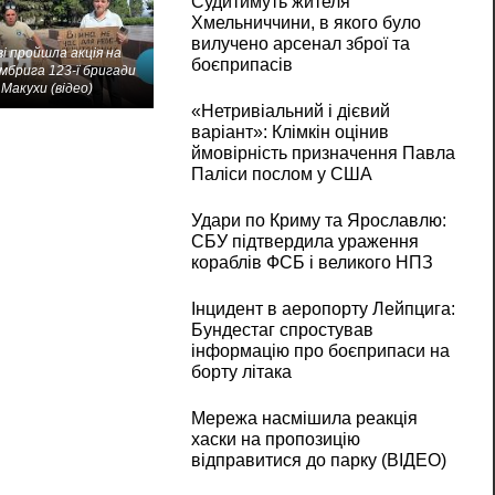
Судитимуть жителя
Хмельниччини, в якого було
вилучено арсенал зброї та
і пройшла акція на
боєприпасів
мбрига 123-ї бригади
Макухи (відео)
«Нетривіальний і дієвий
варіант»: Клімкін оцінив
ймовірність призначення Павла
Паліси послом у США
Удари по Криму та Ярославлю:
СБУ підтвердила ураження
кораблів ФСБ і великого НПЗ
Інцидент в аеропорту Лейпцига:
Бундестаг спростував
інформацію про боєприпаси на
борту літака
Мережа насмішила реакція
хаски на пропозицію
відправитися до парку (ВІДЕО)