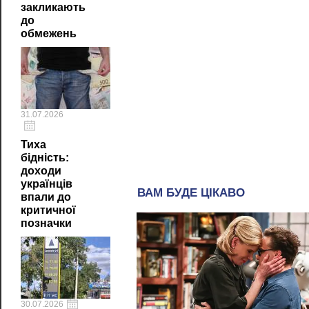
закликають
до
обмежень
31.07.2026
Тиха
бідність:
доходи
українців
впали до
критичної
позначки
30.07.2026