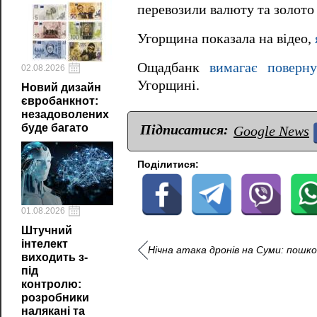
перевозили валюту та золото 
Угорщина показала на відео,
Ощадбанк
вимагає поверну
02.08.2026
Угорщині.
Новий дизайн
євробанкнот:
незадоволених
Підписатися:
буде багато
Google News
Поділитися:
01.08.2026
Штучний
інтелект
Нічна атака дронів на Суми: пошко
виходить з-
під
контролю:
розробники
налякані та