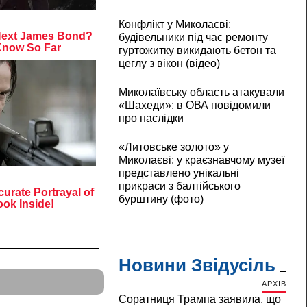
Конфлікт у Миколаєві:
будівельники під час ремонту
гуртожитку викидають бетон та
цеглу з вікон (відео)
Миколаївську область атакували
«Шахеди»: в ОВА повідомили
про наслідки
«Литовське золото» у
Миколаєві: у краєзнавчому музеї
представлено унікальні
прикраси з балтійського
бурштину (фото)
Новини Звідусіль
АРХІВ
Соратниця Трампа заявила, що