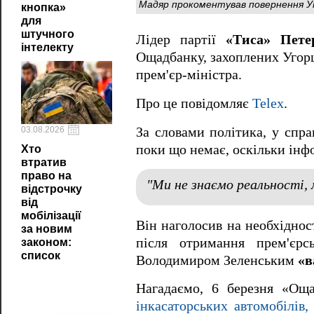
Мадяр прокоментував повернення У
кнопка»
для
штучного
Лідер партії
«Тиса» Пет
інтелекту
Ощадбанку, захоплених Угорщ
прем'єр-міністра.
Про це повідомляє
Telex
.
За словами політика, у спра
03.08.2026
поки що немає, оскільки інф
Хто
втратив
право на
"Ми не знаємо реальності, 
відстрочку
від
мобілізації
Він наголосив на необхіднос
за новим
після отримання прем'єрс
законом:
список
Володимиром Зеленським
«в
Нагадаємо, 6 березня «О
інкасаторських автомобілів,