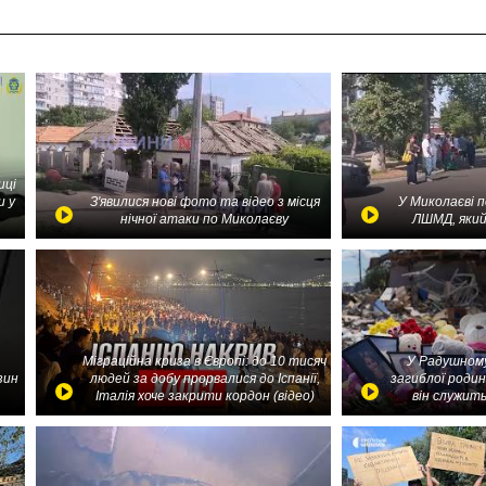
иці
и у
З'явилися нові фото та відео з місця
У Миколаєві 
нічної атаки по Миколаєву
ЛШМД, який
Міграційна криза в Європі: до 10 тисяч
У Радушному
зин
людей за добу прорвалися до Іспанії,
загиблої родин
Італія хоче закрити кордон (відео)
він служить