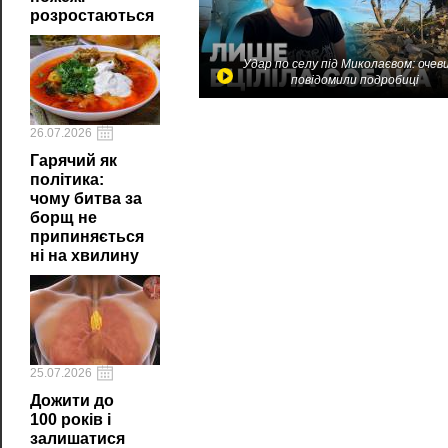
розростаються
Удар по селу під Миколаєвом: очев
повідомили подробиці
26.07.2026
Гарячий як
політика:
чому битва за
борщ не
припиняється
ні на хвилину
25.07.2026
Дожити до
100 років і
залишатися