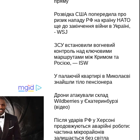
пряму
Розвідка США попередила про
ризик нападу РФ на країну НАТО
ще до закінчення війни в Україні,
- WSJ
ЗСУ встановили вогневий
контроль над ключовими
маршрутами між Кримом та
Росією, — ISW
У палаючій квартирі в Миколаєві
знайшли тіло пенсіонера
Дрони атакували склад
Wildberries у Єкатеринбурзі
(відео)
Після ударів РФ у Херсоні
продовжуються аварійні роботи:
частина мікрорайонів
залишається без світла