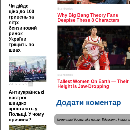
Чи дійде
ціна до 100
гривень за
літр:
бензиновий
ринок
України
тріщить по
швах
29.07.2026
Антиукраїнські
настрої
Додати коментар
швидко
зростають у
Польщі. У чому
причина?
Коментарі доступні в наших
Telegram
и
instagr