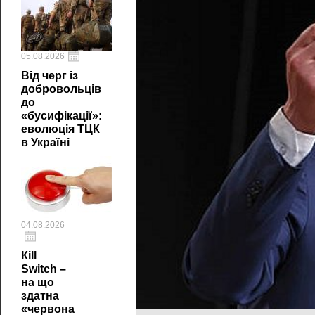
05.08.2026
Від черг із
добровольців
до
«бусифікації»:
еволюція ТЦК
в Україні
04.08.2026
Кill
Switch –
на що
здатна
«червона