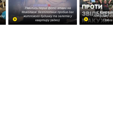
З'явились перші фото атаки на
Миколаєві: безпілотник пробив дах
У Миколаєв
идці
житлового будинку та залетів у
підтримку ко
квартиру (відео)
Олега 