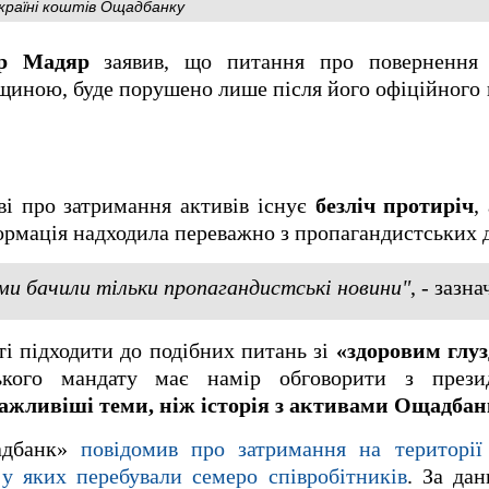
країні коштів Ощадбанку
ер Мадяр
заявив, що питання про повернення У
иною, буде порушено лише після його офіційного 
ві про затримання активів існує
безліч протиріч
,
ормація надходила переважно з пропагандистських 
ми бачили тільки пропагандистські новини"
, - зазн
ті підходити до подібних питань зі
«здоровим глу
ького мандату має намір обговорити з прези
ажливіші теми, ніж історія з активами Ощадбан
щадбанк»
повідомив про затримання на територі
 у яких перебували семеро співробітників
. За да