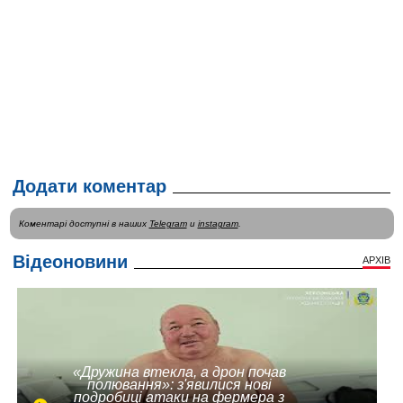
Додати коментар
Коментарі доступні в наших
Telegram
и
instagram
.
Відеоновини
АРХІВ
«Дружина втекла, а дрон почав
полювання»: з'явилися нові
подробиці атаки на фермера з