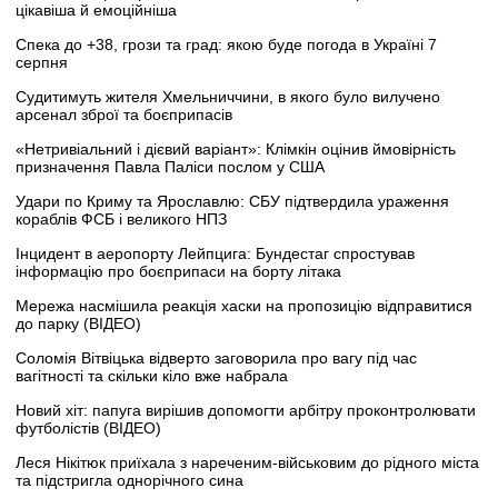
цікавіша й емоційніша
Спека до +38, грози та град: якою буде погода в Україні 7
серпня
Судитимуть жителя Хмельниччини, в якого було вилучено
арсенал зброї та боєприпасів
«Нетривіальний і дієвий варіант»: Клімкін оцінив ймовірність
призначення Павла Паліси послом у США
Удари по Криму та Ярославлю: СБУ підтвердила ураження
кораблів ФСБ і великого НПЗ
Інцидент в аеропорту Лейпцига: Бундестаг спростував
інформацію про боєприпаси на борту літака
Мережа насмішила реакція хаски на пропозицію відправитися
до парку (ВІДЕО)
Соломія Вітвіцька відверто заговорила про вагу під час
вагітності та скільки кіло вже набрала
Новий хіт: папуга вирішив допомогти арбітру проконтролювати
футболістів (ВІДЕО)
Леся Нікітюк приїхала з нареченим-військовим до рідного міста
та підстригла однорічного сина