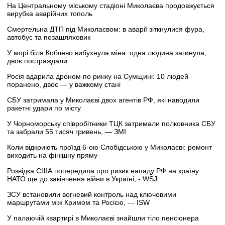
На Центральному міському стадіоні Миколаєва продовжується
вирубка аварійних тополь
Смертельна ДТП під Миколаєвом: в аварії зіткнулися фура,
автобус та позашляховик
У морі біля Коблево вибухнула міна: одна людина загинула,
двоє постраждали
Росія вдарила дроном по ринку на Сумщині: 10 людей
поранено, двоє — у важкому стані
СБУ затримала у Миколаєві двох агентів РФ, які наводили
ракетні удари по місту
У Чорноморську співробітники ТЦК затримали полковника СБУ
та забрали 55 тисяч гривень, — ЗМІ
Коли відкриють проїзд 6-ою Слобідською у Миколаєві: ремонт
виходить на фінішну пряму
Розвідка США попередила про ризик нападу РФ на країну
НАТО ще до закінчення війни в Україні, - WSJ
ЗСУ встановили вогневий контроль над ключовими
маршрутами між Кримом та Росією, — ISW
У палаючій квартирі в Миколаєві знайшли тіло пенсіонера