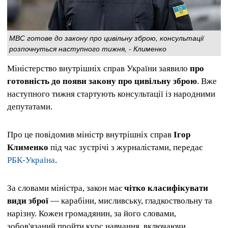
МВС готове до закону про цивільну зброю, консультації
розпочнуться наступного тижня, - Клименко
Міністерство внутрішніх справ України заявило
про
готовність до появи закону про цивільну зброю
. Вже
наступного тижня стартують консультації із народними
депутатами.
Про це повідомив міністр внутрішніх справ
Ігор
Клименко
під час зустрічі з журналістами, передає
РБК-Україна
.
За словами міністра, закон має
чітко класифікувати
види зброї
— карабіни, мисливську, гладкоствольну та
нарізну. Кожен громадянин, за його словами,
зобов'язаний пройти курс навчання, включаючи