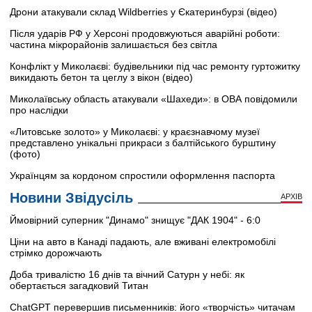
Дрони атакували склад Wildberries у Єкатеринбурзі (відео)
Після ударів РФ у Херсоні продовжуються аварійні роботи:
частина мікрорайонів залишається без світла
Конфлікт у Миколаєві: будівельники під час ремонту гуртожитку
викидають бетон та цеглу з вікон (відео)
Миколаївську область атакували «Шахеди»: в ОВА повідомили
про наслідки
«Литовське золото» у Миколаєві: у краєзнавчому музеї
представлено унікальні прикраси з балтійського бурштину
(фото)
Українцям за кордоном спростили оформлення паспорта
Новини Звідусіль
АРХІВ
Ймовірний суперник "Динамо" знищує "ДАК 1904" - 6:0
Ціни на авто в Канаді падають, але вживані електромобілі
стрімко дорожчають
Доба тривалістю 16 днів та вічний Сатурн у небі: як
обертається загадковий Титан
ChatGPT перевершив письменників: його «творчість» читачам