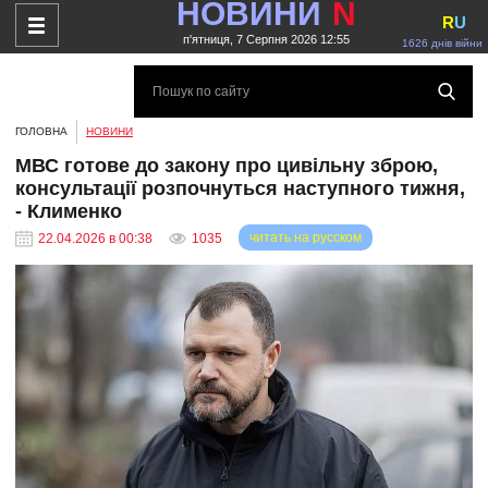
НОВИНИ
N
R
U
п'ятниця, 7 Серпня 2026 12:55
1626 днів війни
ГОЛОВНА
НОВИНИ
МВС готове до закону про цивільну зброю,
консультації розпочнуться наступного тижня,
- Клименко
читать на русском
22.04.2026 в 00:38
1035