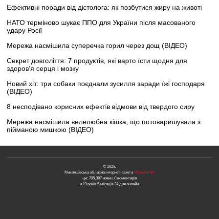
Ефективні поради від дієтолога: як позбутися жиру на животі
НАТО терміново шукає ППО для України після масованого
удару Росії
Мережа насмішила суперечка горил через дощ (ВІДЕО)
Секрет довголіття: 7 продуктів, які варто їсти щодня для
здоров’я серця і мозку
Новий хіт: три собаки поєднали зусилля заради їжі господаря
(ВІДЕО)
8 несподівано корисних ефектів відмови від твердого сиру
Мережа насмішила велелюбна кішка, що потоваришувала з
пійманою мишкою (ВІДЕО)
© 2026.
Миколаївська обласна інтернет-газета
«Новини N»
це: 705,387 новин, 0 коментарів
и 19 років 5 місяців 24 дня онлайн.