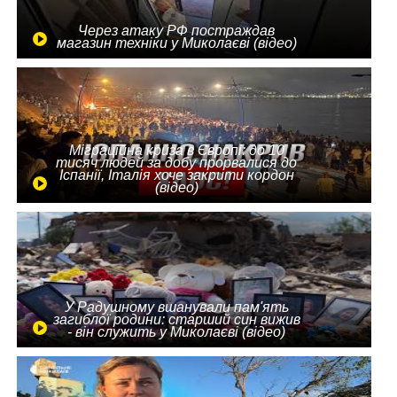
Через атаку РФ постраждав
магазин техніки у Миколаєві (відео)
Міграційна криза в Європі: до 10
тисяч людей за добу прорвалися до
Іспанії, Італія хоче закрити кордон
(відео)
У Радушному вшанували пам'ять
загиблої родини: старший син вижив
- він служить у Миколаєві (відео)