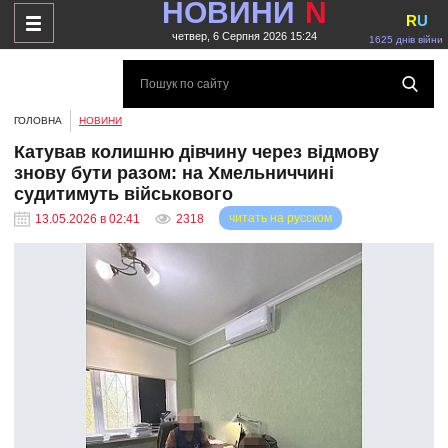
НОВИНИ
N
R
U
четвер, 6 Серпня 2026 15:24
1625 днів війни
ГОЛОВНА
НОВИНИ
Катував колишню дівчину через відмову
знову бути разом: на Хмельниччині
судитимуть військового
читать на русском
13.05.2026 в 02:41
2318