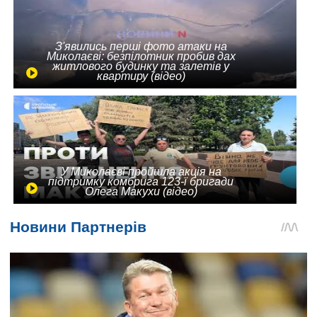
З'явились перші фото атаки на
Миколаєві: безпілотник пробив дах
житлового будинку та залетів у
квартиру (відео)
У Миколаєві пройшла акція на
підтримку комбрига 123-ї бригади
Олега Макухи (відео)