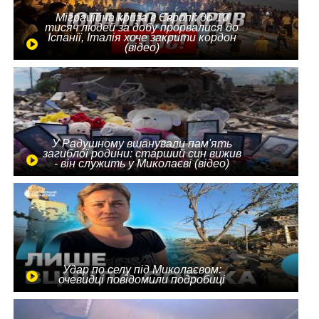
Міграційна криза в Європі: до 10
тисяч людей за добу прорвалися до
Іспанії, Італія хоче закрити кордон
(відео)
У Радушному вшанували пам'ять
загиблої родини: старший син вижив
- він служить у Миколаєві (відео)
Удар по селу під Миколаєвом:
очевидці повідомили подробиці