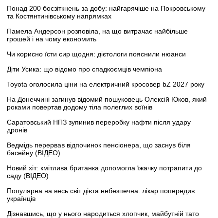
Понад 200 боєзіткнень за добу: найгарячіше на Покровському
та Костянтинівському напрямках
Памела Андерсон розповіла, на що витрачає найбільше
грошей і на чому економить
Чи корисно їсти сир щодня: дієтологи пояснили нюанси
Діти Усика: що відомо про спадкоємців чемпіона
Toyota оголосила ціни на електричний кросовер bZ 2027 року
На Донеччині загинув відомий пошуковець Олексій Юков, який
роками повертав додому тіла полеглих воїнів
Саратовський НПЗ зупинив переробку нафти після удару
дронів
Ведмідь перервав відпочинок пенсіонера, що заснув біля
басейну (ВІДЕО)
Новий хіт: кмітлива британка допомогла їжачку потрапити до
саду (ВІДЕО)
Популярна на весь світ дієта небезпечна: лікар попередив
українців
Дізнавшись, що у нього народиться хлопчик, майбутній тато