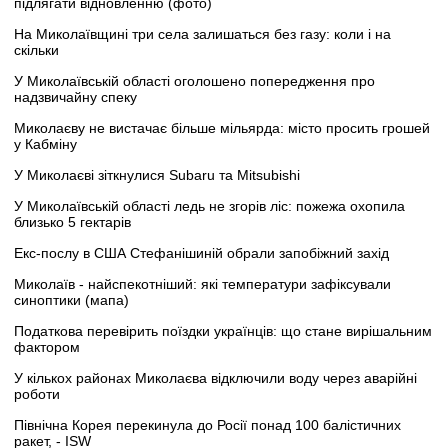
підлягати відновленню (фото)
На Миколаївщині три села залишаться без газу: коли і на
скільки
У Миколаївській області оголошено попередження про
надзвичайну спеку
Миколаєву не вистачає більше мільярда: місто просить грошей
у Кабміну
У Миколаєві зіткнулися Subaru та Mitsubishi
У Миколаївській області ледь не згорів ліс: пожежа охопила
близько 5 гектарів
Екс-послу в США Стефанішиній обрали запобіжний захід
Миколаїв - найспекотніший: які температури зафіксували
синоптики (мапа)
Податкова перевірить поїздки українців: що стане вирішальним
фактором
У кількох районах Миколаєва відключили воду через аварійні
роботи
Північна Корея перекинула до Росії понад 100 балістичних
ракет, - ISW