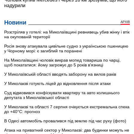
Новини
АРХІВ
Розстріляв у готелі: на Миколаївщині ревнивець убив жінку і втік
на окупованій території
Росія знову атакувала цивільне судно з українською пшеницею
у Чорному морі: є загиблий та поранені
На Миколаївщині чоловік викрав мопед товариша по чарці,
щоб покататися: йому загрожує до 5 років в'язниці
У Миколаївській області вводять заборону на вилов раків
У Миколаєві готують ліцей до відновлення після атаки
Суд відмовився конфіскувати квартиру та авто колишнього
депутата з Миколаївської області
У Миколаєві та області 7 серпня очікується екстремальна спека
до +40°C: прогноз
В Одесі автомобіль провалився під землю під час руху (фото)
Атака на приватний сектор у Миколаєві: два будинки можуть не