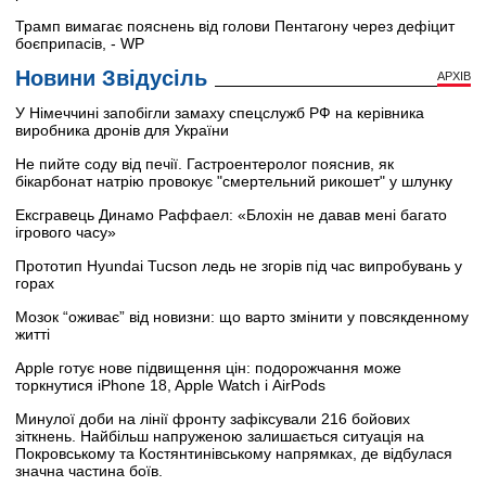
Трамп вимагає пояснень від голови Пентагону через дефіцит
боєприпасів, - WP
Новини Звідусіль
АРХІВ
У Німеччині запобігли замаху спецслужб РФ на керівника
виробника дронів для України
Не пийте соду від печії. Гастроентеролог пояснив, як
бікарбонат натрію провокує "смертельний рикошет" у шлунку
Ексгравець Динамо Раффаел: «Блохін не давав мені багато
ігрового часу»
Прототип Hyundai Tucson ледь не згорів під час випробувань у
горах
Мозок “оживає” від новизни: що варто змінити у повсякденному
житті
Apple готує нове підвищення цін: подорожчання може
торкнутися iPhone 18, Apple Watch і AirPods
Минулої доби на лінії фронту зафіксували 216 бойових
зіткнень. Найбільш напруженою залишається ситуація на
Покровському та Костянтинівському напрямках, де відбулася
значна частина боїв.