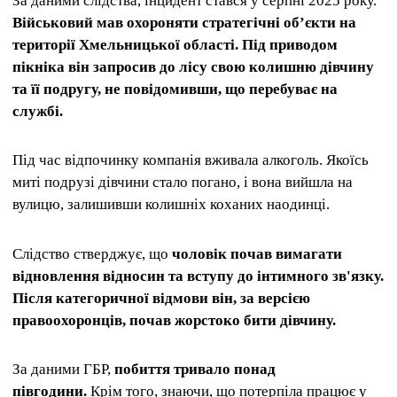
За даними слідства, інцидент стався у серпні 2025 року.
Військовий мав охороняти стратегічні об’єкти на
території Хмельницької області.
Під приводом
пікніка він запросив до лісу свою колишню дівчину
та її подругу, не повідомивши, що перебуває на
службі.
Під час відпочинку компанія вживала алкоголь. Якоїсь
миті подрузі дівчини стало погано, і вона вийшла на
вулицю, залишивши колишніх коханих наодинці.
Слідство стверджує, що
чоловік почав вимагати
відновлення відносин та вступу до інтимного зв'язку.
Після категоричної відмови він, за версією
правоохоронців, почав жорстоко бити дівчину.
За даними ГБР,
побиття тривало понад
півгодини.
Крім того, знаючи, що потерпіла працює у