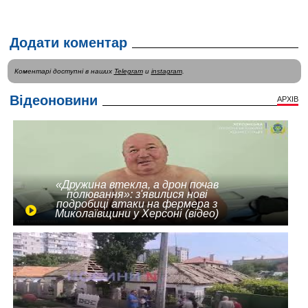
Додати коментар
Коментарі доступні в наших
Telegram
и
instagram
.
Відеоновини
АРХІВ
«Дружина втекла, а дрон почав
полювання»: з'явилися нові
подробиці атаки на фермера з
Миколаївщини у Херсоні (відео)