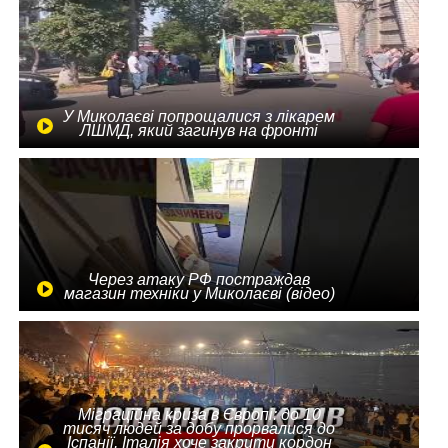
У Миколаєві попрощалися з лікарем
ЛШМД, який загинув на фронті
Через атаку РФ постраждав
магазин техніки у Миколаєві (відео)
Міграційна криза в Європі: до 10
тисяч людей за добу прорвалися до
Іспанії, Італія хоче закрити кордон