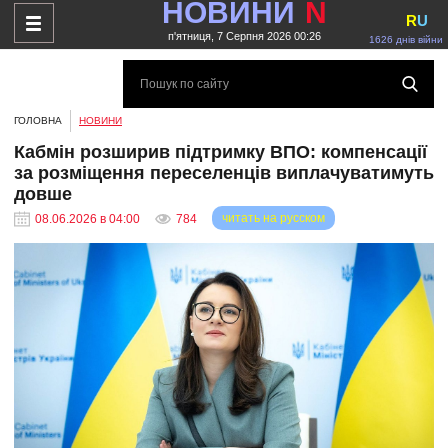
НОВИНИ
N
R
U
п'ятниця, 7 Серпня 2026 00:26
1626 днів війни
ГОЛОВНА
НОВИНИ
Кабмін розширив підтримку ВПО: компенсації
за розміщення переселенців виплачуватимуть
довше
читать на русском
08.06.2026 в 04:00
784