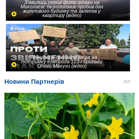
З'явились перші фото атаки на
Миколаєві: безпілотник пробив дах
житлового будинку та залетів у
квартиру (відео)
У Миколаєві пройшла акція на
підтримку комбрига 123-ї бригади
Олега Макухи (відео)