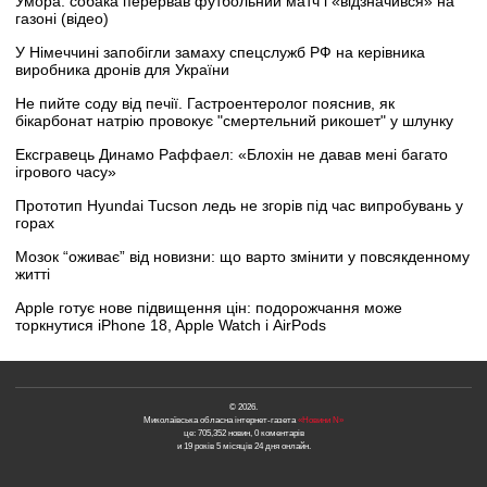
Умора: собака перервав футбольний матч і «відзначився» на
газоні (відео)
У Німеччині запобігли замаху спецслужб РФ на керівника
виробника дронів для України
Не пийте соду від печії. Гастроентеролог пояснив, як
бікарбонат натрію провокує "смертельний рикошет" у шлунку
Ексгравець Динамо Раффаел: «Блохін не давав мені багато
ігрового часу»
Прототип Hyundai Tucson ледь не згорів під час випробувань у
горах
Мозок “оживає” від новизни: що варто змінити у повсякденному
житті
Apple готує нове підвищення цін: подорожчання може
торкнутися iPhone 18, Apple Watch і AirPods
© 2026.
Миколаївська обласна інтернет-газета
«Новини N»
це: 705,352 новин, 0 коментарів
и 19 років 5 місяців 24 дня онлайн.