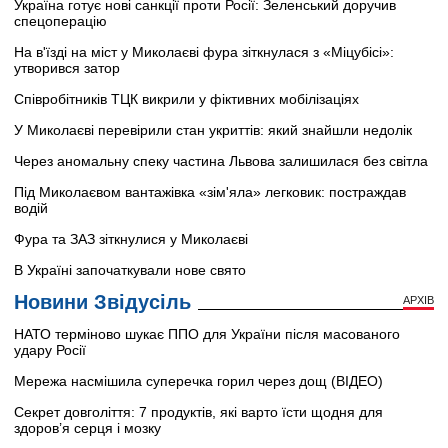
Україна готує нові санкції проти Росії: Зеленський доручив
спецоперацію
На в'їзді на міст у Миколаєві фура зіткнулася з «Міцубісі»:
утворився затор
Співробітників ТЦК викрили у фіктивних мобілізаціях
У Миколаєві перевірили стан укриттів: який знайшли недолік
Через аномальну спеку частина Львова залишилася без світла
Під Миколаєвом вантажівка «зім'яла» легковик: постраждав
водій
Фура та ЗАЗ зіткнулися у Миколаєві
В Україні започаткували нове свято
Новини Звідусіль
АРХІВ
НАТО терміново шукає ППО для України після масованого
удару Росії
Мережа насмішила суперечка горил через дощ (ВІДЕО)
Секрет довголіття: 7 продуктів, які варто їсти щодня для
здоров’я серця і мозку