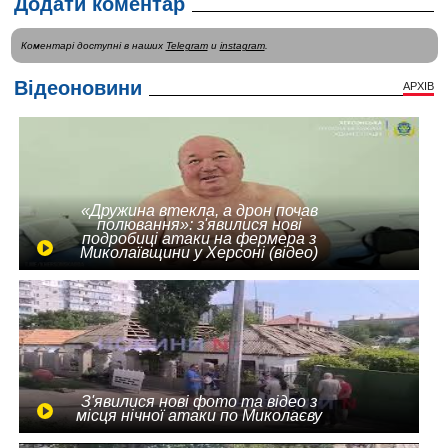
Додати коментар
Коментарі доступні в наших
Telegram
и
instagram
.
Відеоновини
АРХІВ
«Дружина втекла, а дрон почав
полювання»: з'явилися нові
подробиці атаки на фермера з
Миколаївщини у Херсоні (відео)
З'явилися нові фото та відео з
місця нічної атаки по Миколаєву