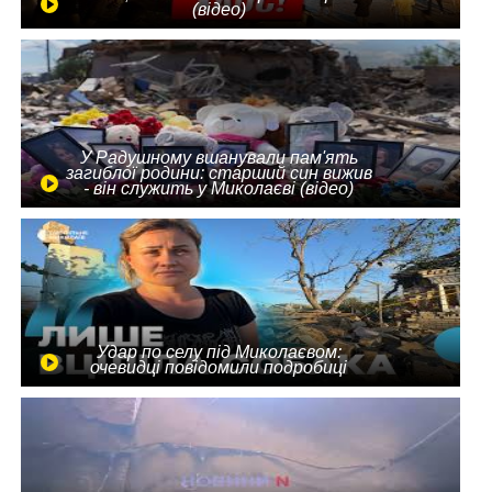
(відео)
У Радушному вшанували пам'ять
загиблої родини: старший син вижив
- він служить у Миколаєві (відео)
Удар по селу під Миколаєвом:
очевидці повідомили подробиці