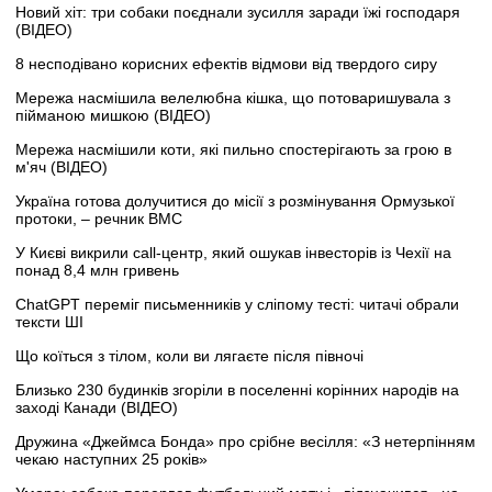
Новий хіт: три собаки поєднали зусилля заради їжі господаря
(ВІДЕО)
8 несподівано корисних ефектів відмови від твердого сиру
Мережа насмішила велелюбна кішка, що потоваришувала з
пійманою мишкою (ВІДЕО)
Мережа насмішили коти, які пильно спостерігають за грою в
м'яч (ВІДЕО)
Україна готова долучитися до місії з розмінування Ормузької
протоки, – речник ВМС
У Києві викрили call-центр, який ошукав інвесторів із Чехії на
понад 8,4 млн гривень
ChatGPT переміг письменників у сліпому тесті: читачі обрали
тексти ШІ
Що коїться з тілом, коли ви лягаєте після півночі
Близько 230 будинків згоріли в поселенні корінних народів на
заході Канади (ВІДЕО)
Дружина «Джеймса Бонда» про срібне весілля: «З нетерпінням
чекаю наступних 25 років»