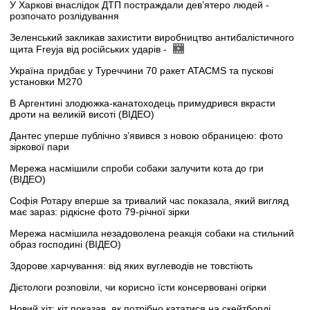
У Харкові внаслідок ДТП постраждали дев’ятеро людей -
розпочато розлідування
Зеленський закликав захистити виробництво антибалістичного
щита Freyja від російських ударів -
Україна придбає у Туреччини 70 ракет ATACMS та пускові
установки M270
В Аргентині злодюжка-канатоходець примудрився вкрасти
дроти на великій висоті (ВІДЕО)
Дантес уперше публічно з’явився з новою обраницею: фото
зіркової пари
Мережа насмішили спроби собаки залучити кота до гри
(ВІДЕО)
Софія Ротару вперше за тривалий час показала, який вигляд
має зараз: рідкісне фото 79-річної зірки
Мережа насмішила незадоволена реакція собаки на стильний
образ господині (ВІДЕО)
Здорове харчування: від яких вуглеводів не товстіють
Дієтологи розповіли, чи корисно їсти консервовані огірки
Новий хіт: кіт показав, як потрібно кататися на скейтборді