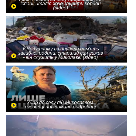
Іспанії, Італія хоче закрити кордон
(відео)
У Радушному вшанували пам'ять
загиблої родини: старший син вижив
- він служить у Миколаєві (відео)
Удар по селу під Миколаєвом:
очевидці повідомили подробиці