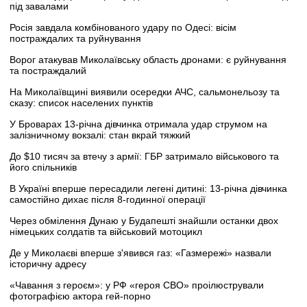
під завалами
Росія завдала комбінованого удару по Одесі: вісім
постраждалих та руйнування
Ворог атакував Миколаївську область дронами: є руйнування
та постраждалий
На Миколаївщині виявили осередки АЧС, сальмонельозу та
сказу: список населених пунктів
У Броварах 13-річна дівчинка отримала удар струмом на
залізничному вокзалі: стан вкрай тяжкий
До $10 тисяч за втечу з армії: ГБР затримало військового та
його спільників
В Україні вперше пересадили легені дитині: 13-річна дівчинка
самостійно дихає після 8-годинної операції
Через обмілення Дунаю у Будапешті знайшли останки двох
німецьких солдатів та військовий мотоцикл
Де у Миколаєві вперше з'явився газ: «Газмережі» назвали
історичну адресу
«Чавання з героєм»: у РФ «героя СВО» проілюстрували
фотографією актора гей-порно