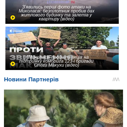
З'явились перші фото атаки на
Миколаєві: безпілотник пробив дах
житлового будинку та залетів у
квартиру (відео)
У Миколаєві пройшла акція на
підтримку комбрига 123-ї бригади
Олега Макухи (відео)