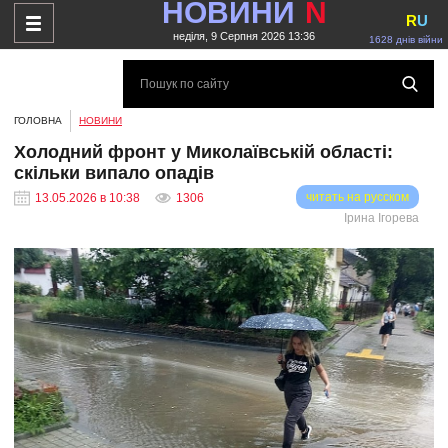
НОВИНИ
N
R
U
неділя, 9 Серпня 2026 13:36
1628 днів війни
ГОЛОВНА
НОВИНИ
Холодний фронт у Миколаївській області:
скільки випало опадів
читать на русском
13.05.2026 в 10:38
1306
Ірина Ігорева