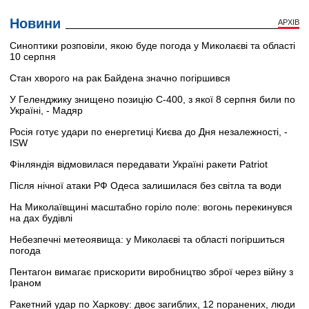
Новини
АРХІВ
Синоптики розповіли, якою буде погода у Миколаєві та області
10 серпня
Стан хворого на рак Байдена значно погіршився
У Геленджику знищено позицію С-400, з якої 8 серпня били по
Україні, - Мадяр
Росія готує удари по енергетиці Києва до Дня незалежності, -
ISW
Фінляндія відмовилася передавати Україні ракети Patriot
Після нічної атаки РФ Одеса залишилася без світла та води
На Миколаївщині масштабно горіло поле: вогонь перекинувся
на дах будівлі
Небезпечні метеоявища: у Миколаєві та області погіршиться
погода
Пентагон вимагає прискорити виробництво зброї через війну з
Іраном
Ракетний удар по Харкову: двоє загиблих, 12 поранених, люди