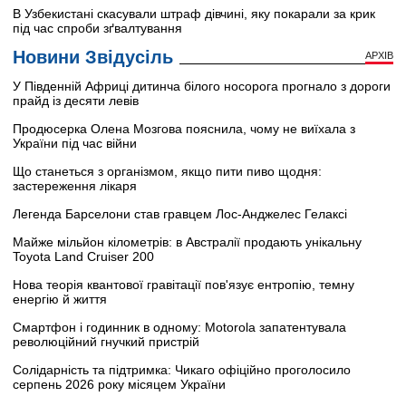
В Узбекистані скасували штраф дівчині, яку покарали за крик
під час спроби зґвалтування
Новини Звідусіль
АРХІВ
У Південній Африці дитинча білого носорога прогнало з дороги
прайд із десяти левів
Продюсерка Олена Мозгова пояснила, чому не виїхала з
України під час війни
Що станеться з організмом, якщо пити пиво щодня:
застереження лікаря
Легенда Барселони став гравцем Лос-Анджелес Гелаксі
Майже мільйон кілометрів: в Австралії продають унікальну
Toyota Land Cruiser 200
Нова теорія квантової гравітації пов'язує ентропію, темну
енергію й життя
Смартфон і годинник в одному: Motorola запатентувала
революційний гнучкий пристрій
Солідарність та підтримка: Чикаго офіційно проголосило
серпень 2026 року місяцем України