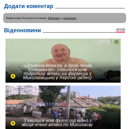
Додати коментар
Коментарі доступні в наших
Telegram
и
instagram
.
Відеоновини
АРХІВ
«Дружина втекла, а дрон почав
полювання»: з'явилися нові
подробиці атаки на фермера з
Миколаївщини у Херсоні (відео)
З'явилися нові фото та відео з
місця нічної атаки по Миколаєву