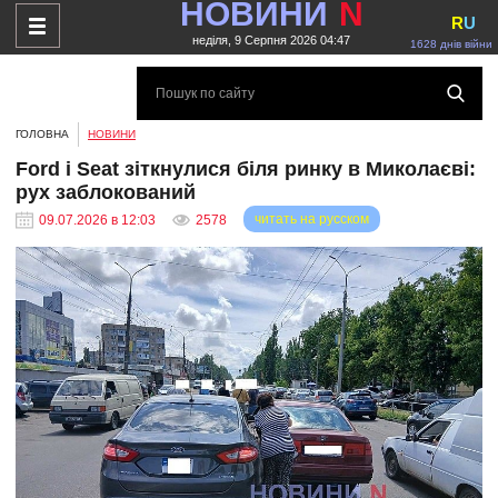
НОВИНИ
N
R
U
неділя, 9 Серпня 2026 04:47
1628 днів війни
ГОЛОВНА
НОВИНИ
Ford і Seat зіткнулися біля ринку в Миколаєві:
рух заблокований
читать на русском
09.07.2026 в 12:03
2578