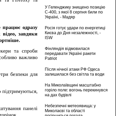
У Геленджику знищено позицію
С-400, з якої 8 серпня били по
Україні, - Мадяр
е працює одразу
Росія готує удари по енергетиці
Києва до Дня незалежності, -
 відео, завдяки
ISW
ортніше.
Фінляндія відмовилася
екери та спроби
передавати Україні ракети
собливо важливо
Patriot
Після нічної атаки РФ Одеса
етри безпеки для
залишилася без світла та води
На Миколаївщині масштабно
горіло поле: вогонь перекинувся
о підтримуються,
на дах будівлі
Небезпечні метеоявища: у
аштування панелі
Миколаєві та області
торінок.
погіршиться погода