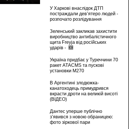
У Харкові внаслідок ДТП
постраждали дев’ятеро людей -
розпочато розлідування
Зеленський закликав захистити
виробництво антибалістичного
щита Freyja від російських
ударів -
Україна придбає у Туреччини 70
ракет ATACMS та пускові
установки M270
В Аргентині злодюжка-
канатоходець примудрився
вкрасти дроти на великій висоті
(ВІДЕО)
Дантес уперше публічно
з’явився з новою обраницею:
фото зіркової пари