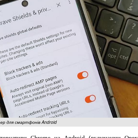
ер для смартфонів Android
ьтернативи Chrome на Android (включаючи Opera