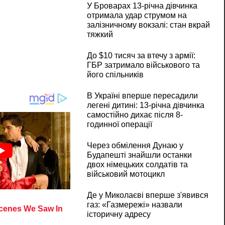
У Броварах 13-річна дівчинка
отримала удар струмом на
залізничному вокзалі: стан вкрай
тяжкий
До $10 тисяч за втечу з армії:
ГБР затримало військового та
його спільників
В Україні вперше пересадили
легені дитині: 13-річна дівчинка
самостійно дихає після 8-
годинної операції
Через обмілення Дунаю у
Будапешті знайшли останки
двох німецьких солдатів та
військовий мотоцикл
Де у Миколаєві вперше з'явився
газ: «Газмережі» назвали
історичну адресу