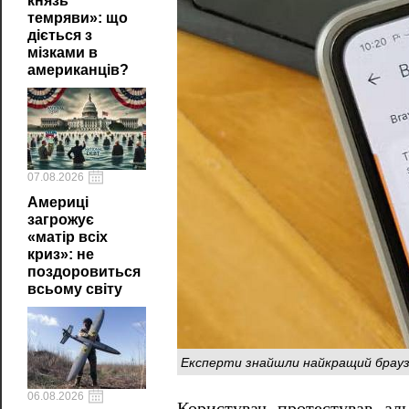
князь
темряви»: що
діється з
мізками в
американців?
07.08.2026
Америці
загрожує
«матір всіх
криз»: не
поздоровиться
всьому світу
Експерти знайшли найкращий брауз
06.08.2026
Користувач протестував ал