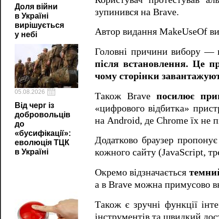
Доля війни
зупинився на Brave.
в Україні
вирішується
Автор видання MakeUseOf в
у небі
Головні причини вибору —
після встановлення. Це пр
чому сторінки завантажую
05.08.2026
Також Brave
посилює прив
Від черг із
«цифрового відбитка» прист
добровольців
на Android, де Chrome їх не 
до
«бусифікації»:
Додатково браузер пропонує
еволюція ТЦК
кожного сайту (JavaScript, т
в Україні
Окремо відзначається
темни
а в Brave можна примусово в
Також є зручні функції інт
інструментів та швидкий дост