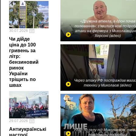
«Дружина втекла, а дрон почав
полювання»: з'явилися нові подроб
30.07.2026
атаки на фермера з Миколаївщин
Херсоні (відео)
Чи дійде
ціна до 100
гривень за
літр:
бензиновий
ринок
України
тріщить по
Через атаку РФ постраждав мага
швах
техніки у Миколаєві (відео)
29.07.2026
Антиукраїнські
Удар по селу під Миколаєвом: очев
настрої
повідомили подробиці