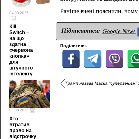
Раніше вчені пояснили, чому
04.08.2026
Кill
Підписатися:
Google News
Switch –
на що
здатна
Поділитися:
«червона
кнопка»
для
штучного
інтелекту
Трамп назвав Маска "супергенієм" 
03.08.2026
Хто
втратив
право на
відстрочку