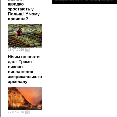
швидко
зростають у
Польщі. У чому
причина?
28.07.2026
Нічим воювати
далі: Трамп
визнав
виснаження
американського
арсеналу
27.07.2026