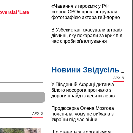
«Чавання з героєм»: у РФ
«героя СВО» проілюстрували
фотографією актора гей-порно
В Узбекистані скасували штраф
дівчині, яку покарали за крик під
час спроби зґвалтування
Новини Звідусіль
АРХІВ
У Південній Африці дитинча
білого носорога прогнало з
дороги прайд із десяти левів
Продюсерка Олена Мозгова
пояснила, чому не виїхала з
АРХІВ
України під час війни
Що станеться з організмом,