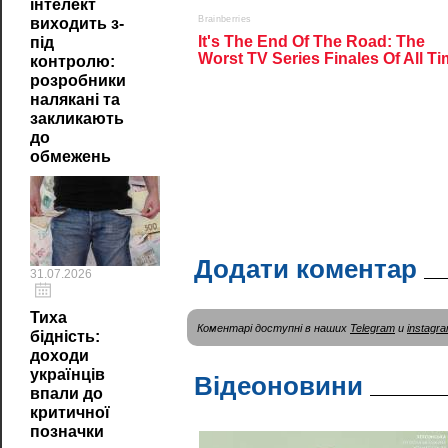
інтелект
виходить з-
під
контролю:
розробники
налякані та
закликають
до
обмежень
Додати коментар
31.07.2026
Тиха
Коментарі доступні в наших
Telegram
и
instagr
бідність:
доходи
українців
Відеоновини
впали до
критичної
позначки