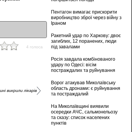
Пентагон вимагає прискорити
виробництво зброї через війну з
Іраном
Ракетний удар по Харкову: двоє
загиблих, 12 поранених, люди
під завалами
4 голоса
Росія завдала комбінованого
удару по Одесі: вісім
постраждалих та руйнування
Ворог атакував Миколаївську
область дронами: є руйнування
ині викрили лікарів
та постраждалий
На Миколаївщині виявили
осередки АЧС, сальмонельозу
та сказу: список населених
пунктів