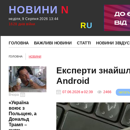
НОВИНИ
N
неділя, 9 Серпня 2026 13:44
R
U
1628 днів війни
ГОЛОВНА
ВАЖЛИВІ НОВИНИ
СТАТТІ
НОВИНИ ЗВІДУС
ГОЛОВНА
НОВИНИ
Експерти знайшл
Android
07.06.2026 в 02:39
2466
читать
Вчора
«Україна
воює з
Польщею, а
Дональд
Трамп –