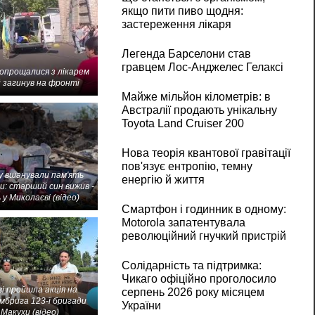
якщо пити пиво щодня:
застереження лікаря
Легенда Барселони став
гравцем Лос-Анджелес Гелаксі
попрощалися з лікарем
 загинув на фронті
Майже мільйон кілометрів: в
Австралії продають унікальну
Toyota Land Cruiser 200
Нова теорія квантової гравітації
пов'язує ентропію, темну
 вшанували пам'ять
енергію й життя
и: старший син вижив -
 у Миколаєві (відео)
Смартфон і годинник в одному:
Motorola запатентувала
революційний гнучкий пристрій
Солідарність та підтримка:
Чикаго офіційно проголосило
і пройшла акція на
серпень 2026 року місяцем
мбрига 123-ї бригади
України
Макухи (відео)