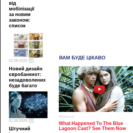
від
мобілізації
за новим
законом:
список
02.08.2026
Новий дизайн
євробанкнот:
незадоволених
буде багато
01.08.2026
Штучний