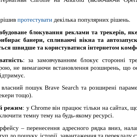
ирішив
протестувати
декілька популярних рішень.
вбудоване блокування реклами та трекерів, як
ибирає банери, спливаючі вікна та автозапуск
ться швидше та користуватися інтернетом комф
атність
: за замовчуванням блокує сторонні тр
рою, не вимагаючи встановлення розширень, що о
підтримує.
 власний пошук Brave Search та розширені парам
рекери тощо).
й режим
: у Chrome він працює тільки на сайтах, щ
ключити темну тему на будь-якому ресурсі.
ерфейсу – перенесення адресного рядка вниз, нал
уп до пошуку, історії, завантаження та перекладу с