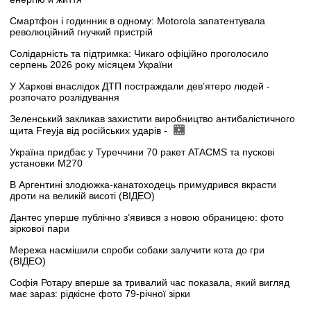
Смартфон і годинник в одному: Motorola запатентувала
революційний гнучкий пристрій
Солідарність та підтримка: Чикаго офіційно проголосило
серпень 2026 року місяцем України
У Харкові внаслідок ДТП постраждали дев’ятеро людей -
розпочато розлідування
Зеленський закликав захистити виробництво антибалістичного
щита Freyja від російських ударів -
Україна придбає у Туреччини 70 ракет ATACMS та пускові
установки M270
В Аргентині злодюжка-канатоходець примудрився вкрасти
дроти на великій висоті (ВІДЕО)
Дантес уперше публічно з’явився з новою обраницею: фото
зіркової пари
Мережа насмішили спроби собаки залучити кота до гри
(ВІДЕО)
Софія Ротару вперше за тривалий час показала, який вигляд
має зараз: рідкісне фото 79-річної зірки