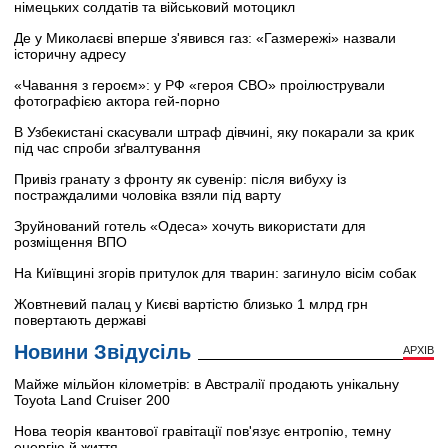
німецьких солдатів та військовий мотоцикл
Де у Миколаєві вперше з'явився газ: «Газмережі» назвали
історичну адресу
«Чавання з героєм»: у РФ «героя СВО» проілюстрували
фотографією актора гей-порно
В Узбекистані скасували штраф дівчині, яку покарали за крик
під час спроби зґвалтування
Привіз гранату з фронту як сувенір: після вибуху із
постраждалими чоловіка взяли під варту
Зруйнований готель «Одеса» хочуть використати для
розміщення ВПО
На Київщині згорів притулок для тварин: загинуло вісім собак
Жовтневий палац у Києві вартістю близько 1 млрд грн
повертають державі
Новини Звідусіль
АРХІВ
Майже мільйон кілометрів: в Австралії продають унікальну
Toyota Land Cruiser 200
Нова теорія квантової гравітації пов'язує ентропію, темну
енергію й життя