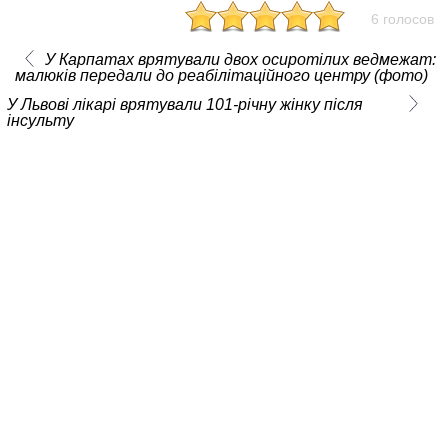
6 голосов
У Карпатах врятували двох осиротілих ведмежат:
малюків передали до реабілітаційного центру (фото)
У Львові лікарі врятували 101-річну жінку після
інсульту