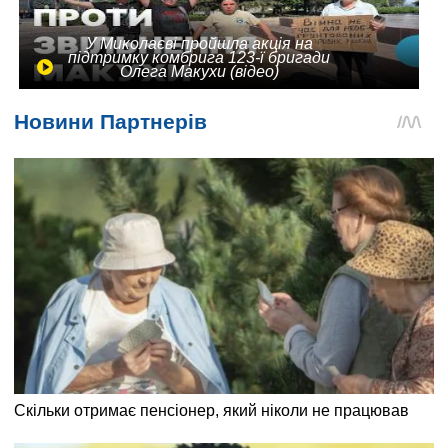
У Миколаєві пройшла акція на
підтримку комбрига 123-ї бригади
Олега Макухи (відео)