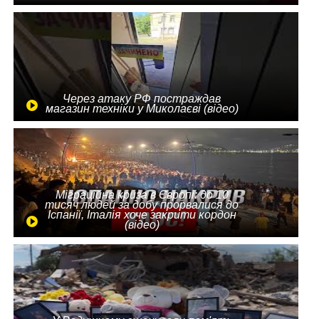
Через атаку РФ постраждав
магазин техніки у Миколаєві (відео)
Міграційна криза в Європі: до 10
тисяч людей за добу прорвалися до
Іспанії, Італія хоче закрити кордон
(відео)