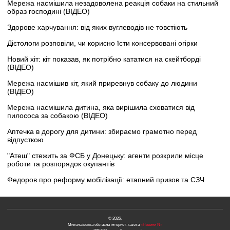
Мережа насмішила незадоволена реакція собаки на стильний
образ господині (ВІДЕО)
Здорове харчування: від яких вуглеводів не товстіють
Дієтологи розповіли, чи корисно їсти консервовані огірки
Новий хіт: кіт показав, як потрібно кататися на скейтборді
(ВІДЕО)
Мережа насмішив кіт, який приревнув собаку до людини
(ВІДЕО)
Мережа насмішила дитина, яка вирішила сховатися від
пилососа за собакою (ВІДЕО)
Аптечка в дорогу для дитини: збираємо грамотно перед
відпусткою
"Атеш" стежить за ФСБ у Донецьку: агенти розкрили місце
роботи та розпорядок окупантів
Федоров про реформу мобілізації: етапний призов та СЗЧ
© 2026.
Миколаївська обласна інтернет-газета
«Новини N»