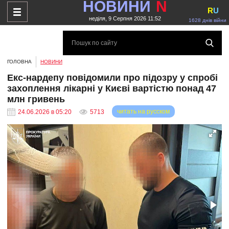
НОВИНИ
N
R
U
неділя, 9 Серпня 2026 11:52
1628 днів війни
ГОЛОВНА
НОВИНИ
Екс-нардепу повідомили про підозру у спробі
захоплення лікарні у Києві вартістю понад 47
млн ​​гривень
читать на русском
24.06.2026 в 05:20
5713