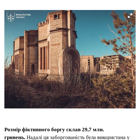
Розмір фіктивного боргу склав 29,7 млн.
гривень.
Надалі ця заборгованість була використана у