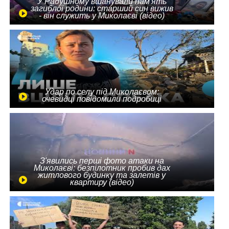
У Радушному вшанували пам'ять
загиблої родини: старший син вижив
- він служить у Миколаєві (відео)
Удар по селу під Миколаєвом:
очевидці повідомили подробиці
З'явились перші фото атаки на
Миколаєві: безпілотник пробив дах
житлового будинку та залетів у
квартиру (відео)