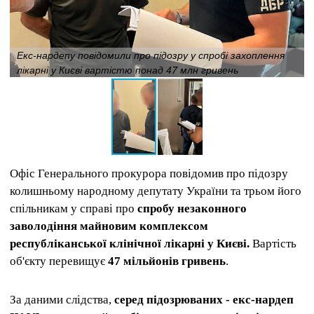
Екс-нардепу повідомили про підозру у спробі захоплення
лікарні у Києві вартістю понад 47 млн ​​гривень
Офіс Генерального прокурора повідомив про підозру
колишньому народному депутату України та трьом його
спільникам у справі про
спробу незаконного
заволодіння майновим комплексом
республіканської клінічної лікарні у Києві.
Вартість
об'єкту перевищує
47 мільйонів гривень
.
За даними слідства,
серед підозрюваних - екс-нардеп