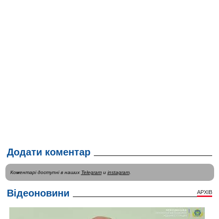
Додати коментар
Коментарі доступні в наших
Telegram
и
instagram
.
Відеоновини
АРХІВ