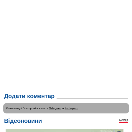
Додати коментар
Коментарі доступні в наших
Telegram
и
instagram
.
Відеоновини
АРХІВ