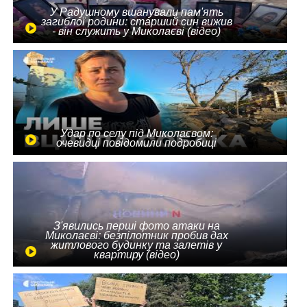
У Радушному вшанували пам'ять
загиблої родини: старший син вижив
- він служить у Миколаєві (відео)
Удар по селу під Миколаєвом:
очевидці повідомили подробиці
З'явились перші фото атаки на
Миколаєві: безпілотник пробив дах
житлового будинку та залетів у
квартиру (відео)