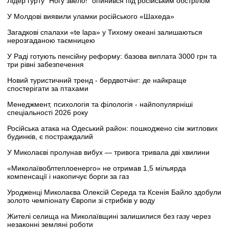
Лідер гурту "Ногу звело!" опинився під російським обстрілом
У Молдові виявили уламки російського «Шахеда»
Загадкові спалахи «te lapa» у Тихому океані залишаються
нерозгаданою таємницею
У Раді готують пенсійну реформу: базова виплата 3000 грн та
три рівні забезпечення
Новий туристичний тренд - бердвотчінг: де найкраще
спостерігати за птахами
Менеджмент, психологія та філологія - найпопулярніші
спеціальності 2026 року
Російська атака на Одеський район: пошкоджено сім житлових
будинків, є постраждалий
У Миколаєві пролунав вибух — тривога тривала дві хвилини
«Миколаївоблтеплоенерго» не отримав 1,5 мільярда
компенсації і накопичує борги за газ
Уродженці Миколаєва Олексій Середа та Ксенія Байло здобули
золото чемпіонату Європи зі стрибків у воду
Жителі селища на Миколаївщині залишилися без газу через
незаконні земляні роботи