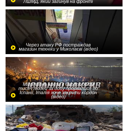
ЛШМД, який загинув на фронті
Через атаку РФ постраждав
магазин техніки у Миколаєві (відео)
Міграційна криза в Європі: до 10
тисяч людей за добу прорвалися до
Іспанії, Італія хоче закрити кордон
(відео)