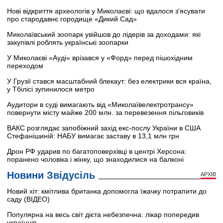
Нові відкриття археологів у Миколаєві: що вдалося з'ясувати
про стародавнє городище «Дикий Сад»
Миколаївський зоопарк увійшов до лідерів за доходами: які
закупівлі роблять українські зоопарки
У Миколаєві «Ауді» врізався у «Форд» перед пішохідним
переходом
У Грузії стався масштабний блекаут: без електрики вся країна,
у Тбілісі зупинилося метро
Аудитори в суді вимагають від «Миколаївелектротрансу»
повернути місту майже 200 млн. за перевезення пільговиків
ВАКС розглядає запобіжний захід екс-послу України в США
Стефанішиній: НАБУ вимагає заставу в 13,1 млн грн
Дрон РФ ударив по багатоповерхівці в центрі Херсона:
поранено чоловіка і жінку, що знаходилися на балконі
Новини Звідусіль
АРХІВ
Новий хіт: кмітлива британка допомогла їжачку потрапити до
саду (ВІДЕО)
Популярна на весь світ дієта небезпечна: лікар попередив
українців