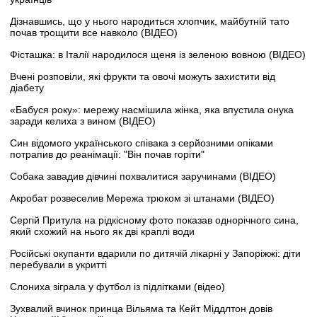
Дізнавшись, що у нього народиться хлопчик, майбутній тато
почав трощити все навколо (ВІДЕО)
Фісташка: в Італії народилося щеня із зеленою вовною (ВІДЕО)
Вчені розповіли, які фрукти та овочі можуть захистити від
діабету
«Бабуся року»: мережу насмішила жінка, яка впустила онука
заради келиха з вином (ВІДЕО)
Син відомого українського співака з серйозними опіками
потрапив до реанімації: "Він почав горіти"
Собака завадив дівчині похвалитися заручинами (ВІДЕО)
Акробат розвеселив Мережа трюком зі штанами (ВІДЕО)
Сергій Притула на рідкісному фото показав однорічного сина,
який схожий на нього як дві краплі води
Російські окупанти вдарили по дитячій лікарні у Запоріжжі: діти
перебували в укритті
Слониха зіграла у футбол із підлітками (відео)
Зухвалий вчинок принца Вільяма та Кейт Міддлтон довів