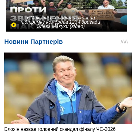
У Миколаєві пройшла акція на
підтримку комбрига 123-ї бригади
Олега Макухи (відео)