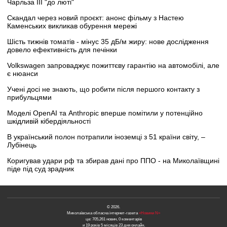
Чарльза III "до люті"
Скандал через новий проєкт: анонс фільму з Настею
Каменських викликав обурення мережі
Шість тижнів томатів - мінус 35 дБ/м жиру: нове дослідження
довело ефективність для печінки
Volkswagen запроваджує пожиттєву гарантію на автомобілі, але
є нюанси
Учені досі не знають, що робити після першого контакту з
прибульцями
Моделі OpenAI та Anthropic вперше помітили у потенційно
шкідливій кібердіяльності
В український полон потрапили іноземці з 51 країни світу, –
Лубінець
Коригував удари рф та збирав дані про ППО - на Миколаївщині
піде під суд зрадник
© 2026.
Миколаївська обласна інтернет-газета
«Новини N»
це: 705,261 новин, 0 коментарів
и 19 років 5 місяців 23 дня онлайн.