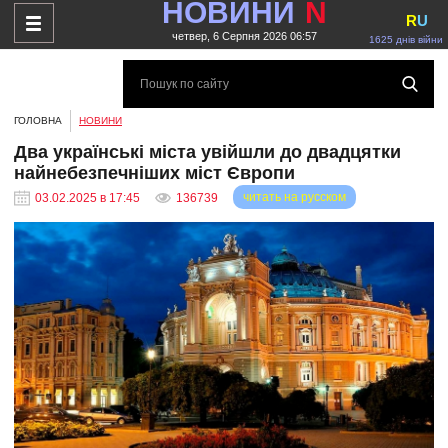
НОВИНИ
N
R
U
четвер, 6 Серпня 2026 06:57
1625 днів війни
ГОЛОВНА
НОВИНИ
Два українські міста увійшли до двадцятки
найнебезпечніших міст Європи
читать на русском
03.02.2025 в 17:45
136739