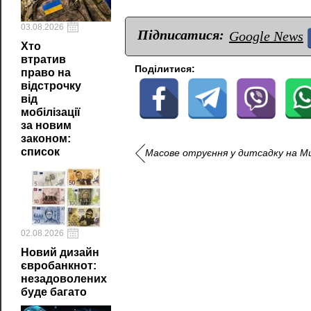
03.08.2026
Підписатися:
Google News
Хто
втратив
Поділитися:
право на
відстрочку
від
мобілізації
за новим
законом:
список
Масове отруєння у дитсадку на Мик
02.08.2026
Новий дизайн
євробанкнот:
незадоволених
буде багато