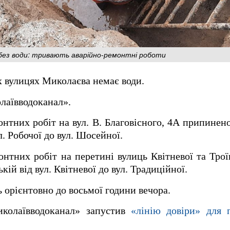
 без води: тривають аварійно-ремонтні роботи
их вулицях Миколаєва немає води.
лаївводоканал».
нтних робіт на вул. В. Благовісного, 4А припинен
ул. Робочої до вул. Шосейної.
нтних робіт на перетині вулиць Квітневої та Тро
кій від вул. Квітневої до вул. Традиційної.
 орієнтовно до восьмої години вечора.
иколаївводоканал» запустив
«лінію довіри» для 