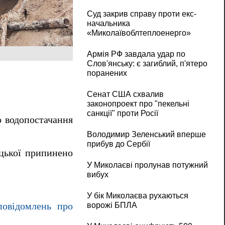
Суд закрив справу проти екс-
начальника
«Миколаївоблтеплоенерго»
Армія РФ завдала удар по
Слов'янську: є загиблий, п'ятеро
поранених
Сенат США схвалив
законопроект про "пекельні
санкції" проти Росії
о водопостачання
Володимир Зеленський вперше
прибув до Сербії
їцької припинено
У Миколаєві пролунав потужний
вибух
У бік Миколаєва рухаються
ворожі БПЛА
повідомлень про