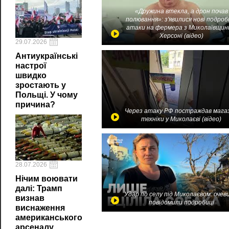
«Дружина втекла, а дрон почав
полювання»: з'явилися нові подроб
атаки на фермера з Миколаївщин
Херсоні (відео)
29.07.2026
Антиукраїнські
настрої
швидко
зростають у
Польщі. У чому
причина?
Через атаку РФ постраждав мага
техніки у Миколаєві (відео)
28.07.2026
Нічим воювати
далі: Трамп
Удар по селу під Миколаєвом: очев
визнав
повідомили подробиці
виснаження
американського
арсеналу