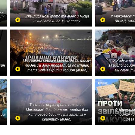
иці
и у
З'явилися нові фото та відео з місця
У Миколаєві 
нічної атаки по Миколаєву
ЛШМД, який
Міграційна криза в Європі: до 10 тисяч
У Радушному
зин
людей за добу прорвалися до Іспанії,
загиблої родин
Італія хоче закрити кордон (відео)
він служить
З'явились перші фото атаки на
Миколаєві: безпілотник пробив дах
У Миколаєв
идці
житлового будинку та залетів у
підтримку ко
квартиру (відео)
Олега 