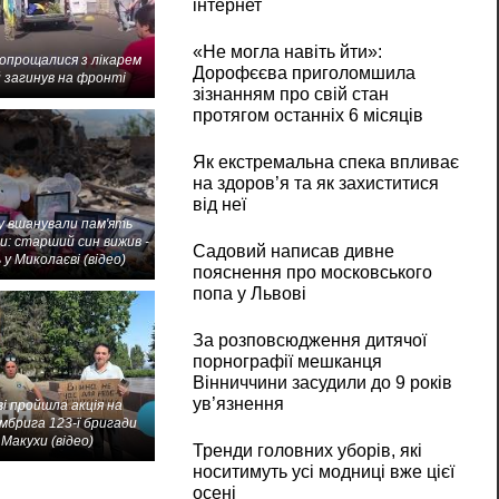
інтернет
«Не могла навіть йти»:
попрощалися з лікарем
Дорофєєва приголомшила
 загинув на фронті
зізнанням про свій стан
протягом останніх 6 місяців
Як екстремальна спека впливає
на здоров’я та як захиститися
від неї
 вшанували пам'ять
и: старший син вижив -
Садовий написав дивне
 у Миколаєві (відео)
пояснення про московського
попа у Львові
За розповсюдження дитячої
порнографії мешканця
Вінниччини засудили до 9 років
ув’язнення
і пройшла акція на
мбрига 123-ї бригади
Макухи (відео)
Тренди головних уборів, які
носитимуть усі модниці вже цієї
осені