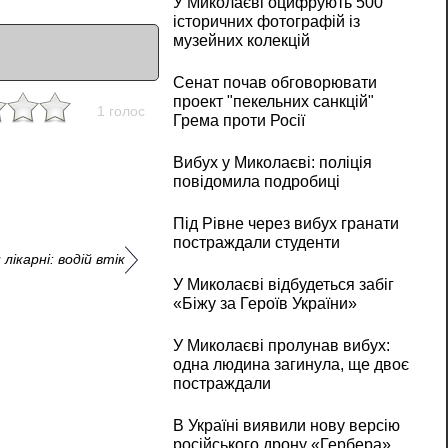
У Миколаєві оцифрують 500
історичних фотографій із
музейних колекцій
Сенат почав обговорювати
проект "пекельних санкцій"
1 голос
Грема проти Росії
Вибух у Миколаєві: поліція
повідомила подробиці
Під Рівне через вибух гранати
постраждали студенти
лікарні: водій втік
У Миколаєві відбудеться забіг
«Біжу за Героїв України»
У Миколаєві пролунав вибух:
одна людина загинула, ще двоє
постраждали
В Україні виявили нову версію
російського дрону «Гербера»