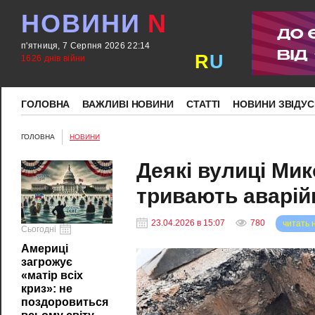
НОВИНИ
N
п'ятниця, 7 Серпня 2026 22:14
R
U
1626 днів війни
ГОЛОВНА
ВАЖЛИВІ НОВИНИ
СТАТТІ
НОВИНИ ЗВІДУС
ГОЛОВНА
НОВИНИ
Деякі вулиці Ми
тривають аварій
23.04.2026 в 15:07
780
читать 
Сьогодні
Америці
загрожує
«матір всіх
криз»: не
поздоровиться