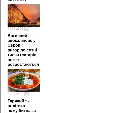
27.07.2026
Вогняний
апокаліпсис у
Європі:
вигоріло сотні
тисяч гектарів,
пожежі
розростаються
26.07.2026
Гарячий як
політика:
чому битва за