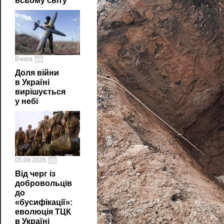
всьому світу
Вчора
Доля війни
в Україні
вирішується
у небі
05.08.2026
Від черг із
добровольців
до
«бусифікації»:
еволюція ТЦК
в Україні