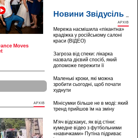
Новини Звідусіль
АРХІВ
Мережа насмішила «пікантна»
крадіжка у російському салоні
краси (ВІДЕО)
Загроза від спеки: лікарка
назвала дієвий спосіб, який
допоможе пережити її
Маленькі кроки, які можна
зробити сьогодні, щоб почати
худнути
Мінісумки більше не в моді: який
АРХІВ
тренд прийшов їм на зміну
М'яч відскакує, як від стіни:
кумедне відео з футбольними
«навичками» Путіна підриває