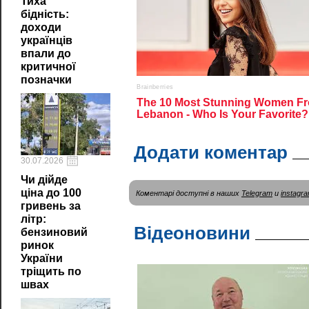
Тиха
бідність:
доходи
українців
впали до
критичної
позначки
Додати коментар
30.07.2026
Чи дійде
ціна до 100
Коментарі доступні в наших
Telegram
и
instagr
гривень за
літр:
Відеоновини
бензиновий
ринок
України
тріщить по
швах