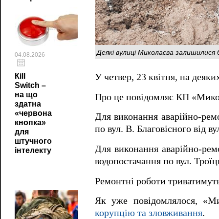
Деякі вулиці Миколаєва залишилися
04.08.2026
У четвер, 23 квітня, на деяк
Кill
Switch –
на що
Про це повідомляє КП «Мико
здатна
«червона
Для виконання аварійно-ремо
кнопка»
по вул. В. Благовісного від в
для
штучного
Для виконання аварійно-ремо
інтелекту
водопостачання по вул. Троїць
Ремонтні роботи триватимуть
Як уже повідомлялося, «М
корупцію та зловживання
.