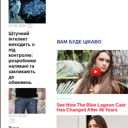
01.08.2026
Штучний
інтелект
виходить з-
під
контролю:
розробники
налякані та
закликають
до
обмежень
31.07.2026