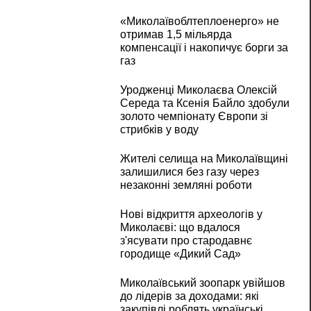
«Миколаївоблтеплоенерго» не
отримав 1,5 мільярда
компенсації і накопичує борги за
газ
Уродженці Миколаєва Олексій
Середа та Ксенія Байло здобули
золото чемпіонату Європи зі
стрибків у воду
Жителі селища на Миколаївщині
залишилися без газу через
незаконні земляні роботи
Нові відкриття археологів у
Миколаєві: що вдалося
з'ясувати про стародавнє
городище «Дикий Сад»
Миколаївський зоопарк увійшов
до лідерів за доходами: які
закупівлі роблять українські