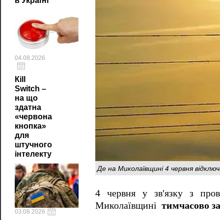
в Україні
04.08.2026
Кill
Switch –
на що
здатна
«червона
кнопка»
для
штучного
інтелекту
Де на Миколаївщині 4 червня відключ
4 червня у зв'язку з про
Миколаївщині
тимчасово за
03.08.2026