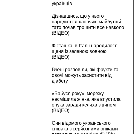
українців
Дізнавшись, що у нього
народиться хлопчик, майбутній
тато почав трощити все навколо
(ВІДЕО)
Фісташка: в Італії народилося
щеня із зеленою вовною
(ВІДЕО)
Вчені розповіли, які фрукти та
овочі можуть захистити від
діабету
«Бабуся року»: мережу
насмішила жінка, яка впустила
онука заради келиха з вином
(ВІДЕО)
Син відомого українського
співака з серйозними опіками