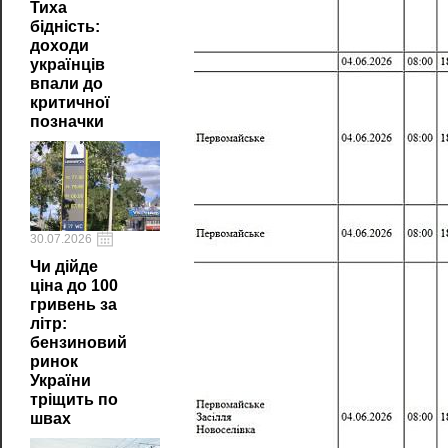
Тиха
бідність:
доходи
українців
впали до
критичної
позначки
30.07.2026
Чи дійде
ціна до 100
гривень за
літр:
бензиновий
ринок
України
тріщить по
швах