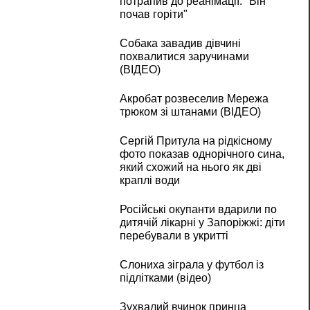
потрапив до реанімації: "Він
почав горіти"
Собака завадив дівчині
похвалитися заручинами
(ВІДЕО)
Акробат розвеселив Мережа
трюком зі штанами (ВІДЕО)
Сергій Притула на рідкісному
фото показав однорічного сина,
який схожий на нього як дві
краплі води
Російські окупанти вдарили по
дитячій лікарні у Запоріжжі: діти
перебували в укритті
Слониха зіграла у футбол із
підлітками (відео)
Зухвалий вчинок принца