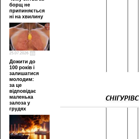
борщ не
припиняється
ні на хвилину
25.07.2026
Дожити до
100 років і
залишатися
молодим:
за це
відповідає
маленька
залоза у
грудях