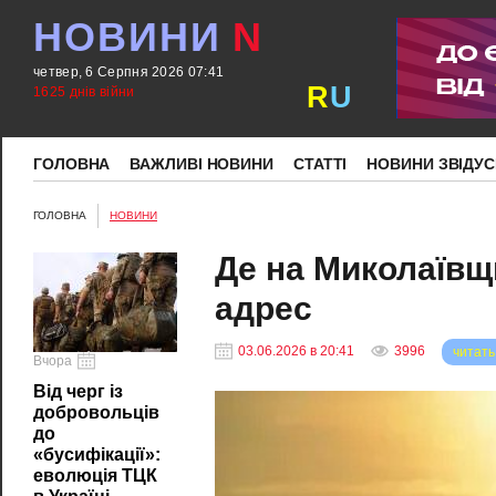
НОВИНИ
N
четвер, 6 Серпня 2026 07:41
R
U
1625 днів війни
ГОЛОВНА
ВАЖЛИВІ НОВИНИ
СТАТТІ
НОВИНИ ЗВІДУС
ГОЛОВНА
НОВИНИ
Де на Миколаївщи
адрес
03.06.2026 в 20:41
3996
читать
Вчора
Від черг із
добровольців
до
«бусифікації»:
еволюція ТЦК