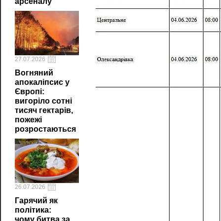
арсеналу
27.07.2026
Вогняний
апокаліпсис у
Європі:
вигоріло сотні
тисяч гектарів,
пожежі
розростаються
26.07.2026
Гарячий як
політика:
чому битва за