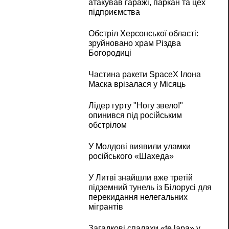
атакував гаражі, паркан та цех
підприємства
Обстріл Херсонської області:
зруйновано храм Різдва
Богородиці
Частина ракети SpaceX Ілона
Маска врізалася у Місяць
Лідер гурту "Ногу звело!"
опинився під російським
обстрілом
У Молдові виявили уламки
російського «Шахеда»
У Литві знайшли вже третій
підземний тунель із Білорусі для
перекидання нелегальних
мігрантів
Загадкові спалахи «te lapa» у