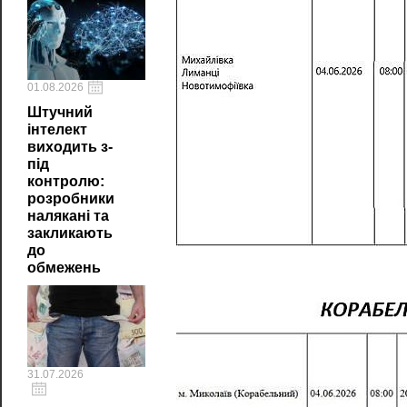
01.08.2026
Штучний
інтелект
виходить з-
під
контролю:
розробники
налякані та
закликають
до
обмежень
31.07.2026