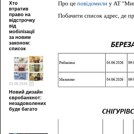
Про це
повідомили
у АТ "Мик
Хто
втратив
право на
Побачити список адрес, де 
відстрочку
від
мобілізації
за новим
законом:
список
02.08.2026
Новий дизайн
євробанкнот:
незадоволених
буде багато