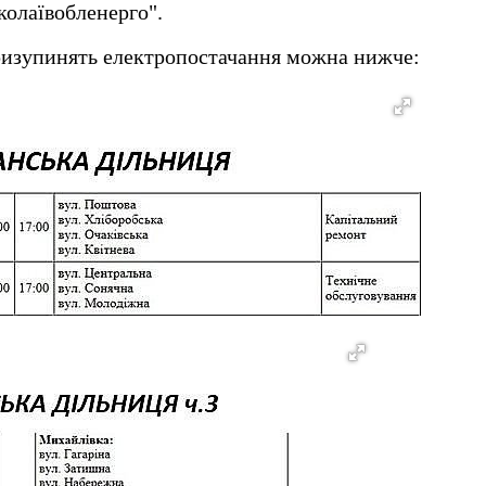
олаївобленерго".
призупинять електропостачання можна нижче: