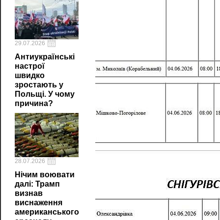
29.07.2026
Антиукраїнські
настрої
швидко
зростають у
Польщі. У чому
причина?
28.07.2026
Нічим воювати
далі: Трамп
визнав
виснаження
американського