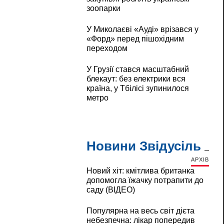
зоопарки
У Миколаєві «Ауді» врізався у
«Форд» перед пішохідним
переходом
У Грузії стався масштабний
блекаут: без електрики вся
країна, у Тбілісі зупинилося
метро
Новини Звідусіль
АРХІВ
Новий хіт: кмітлива британка
допомогла їжачку потрапити до
саду (ВІДЕО)
Популярна на весь світ дієта
небезпечна: лікар попередив