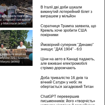
В Італії дві доби шукали
викинутий лотерейний білет з
виграшем у мільйон
 вшанували пам'ять
и: старший син вижив -
 у Миколаєві (відео)
Соратниця Трампа заявила, що
Кремль хоче зробити США
покірними
Ймовірний суперник "Динамо"
знищує "ДАК 1904" - 6:0
і пройшла акція на
мбрига 123-ї бригади
Ціни на авто в Канаді падають,
Макухи (відео)
але вживані електромобілі
стрімко дорожчають
Доба тривалістю 16 днів та
вічний Сатурн у небі: як
обертається загадковий Титан
ChatGPT перевершив
письменників: його «творчість»