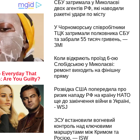
СБУ затримала у Миколаєві
двох агентів РФ, які наводили
ракетні удари по місту
У Чорноморську співробітники
ТЦК затримали полковника СБУ
та забрали 55 тисяч гривень, —
ЗМІ
Коли відкриють проїзд 6-ою
Слобідською у Миколаєві:
ремонт виходить на фінішну
пряму
Розвідка США попередила про
ризик нападу РФ на країну НАТО
ще до закінчення війни в Україні,
- WSJ
ЗСУ встановили вогневий
контроль над ключовими
маршрутами між Кримом та
Росією, — ISW