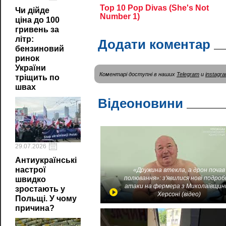
Чи дійде
ціна до 100
гривень за
літр:
Додати коментар
бензиновий
ринок
України
Коментарі доступні в наших
Telegram
и
instagr
тріщить по
швах
Відеоновини
29.07.2026
Антиукраїнські
настрої
«Дружина втекла, а дрон почав
полювання»: з'явилися нові подроб
швидко
атаки на фермера з Миколаївщин
зростають у
Херсоні (відео)
Польщі. У чому
причина?