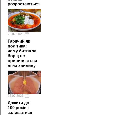
розростаються
26.07.2026
Гарячий як
політика:
чому битва за
борщ не
припиняється
ні на хвилину
25.07.2026
Дожити до
100 років і
залишатися