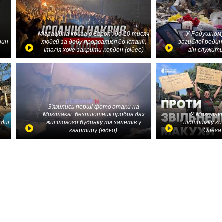
Міграційна криза в Європі: до 10 тисяч
У Радушному
зин
людей за добу прорвалися до Іспанії,
загиблої родин
Італія хоче закрити кордон (відео)
він служить
З'явились перші фото атаки на
Миколаєві: безпілотник пробив дах
У Миколаєв
идці
житлового будинку та залетів у
підтримку ко
квартиру (відео)
Олега 