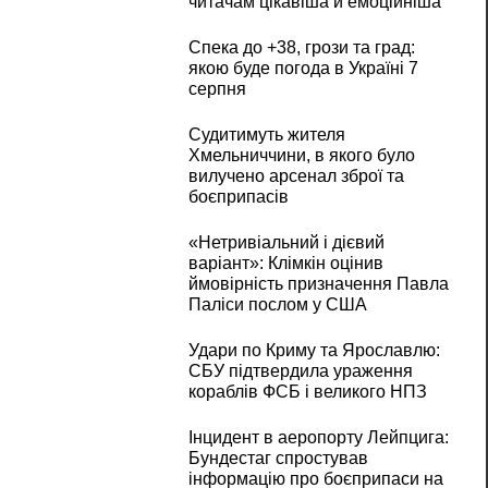
читачам цікавіша й емоційніша
Спека до +38, грози та град:
якою буде погода в Україні 7
серпня
Судитимуть жителя
Хмельниччини, в якого було
вилучено арсенал зброї та
боєприпасів
«Нетривіальний і дієвий
варіант»: Клімкін оцінив
ймовірність призначення Павла
Паліси послом у США
Удари по Криму та Ярославлю:
СБУ підтвердила ураження
кораблів ФСБ і великого НПЗ
Інцидент в аеропорту Лейпцига:
Бундестаг спростував
інформацію про боєприпаси на