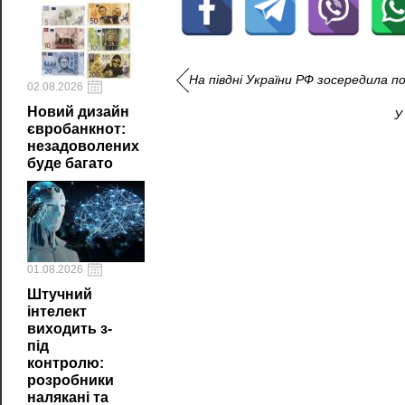
На півдні України РФ зосередила по
02.08.2026
Новий дизайн
У
євробанкнот:
незадоволених
буде багато
01.08.2026
Штучний
інтелект
виходить з-
під
контролю:
розробники
налякані та