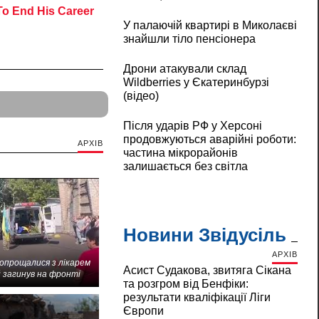
У палаючій квартирі в Миколаєві
знайшли тіло пенсіонера
Дрони атакували склад
Wildberries у Єкатеринбурзі
(відео)
Після ударів РФ у Херсоні
продовжуються аварійні роботи:
АРХІВ
частина мікрорайонів
залишається без світла
Новини Звідусіль
АРХІВ
попрощалися з лікарем
Асист Судакова, звитяга Сікана
 загинув на фронті
та розгром від Бенфіки:
результати кваліфікації Ліги
Європи