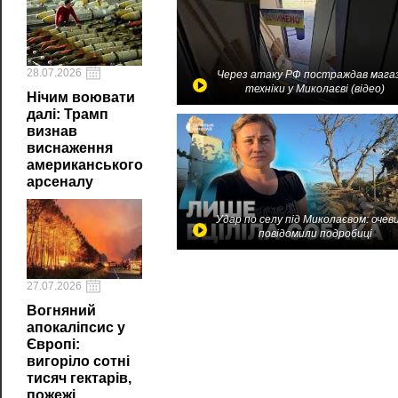
28.07.2026
Через атаку РФ постраждав мага
техніки у Миколаєві (відео)
Нічим воювати
далі: Трамп
визнав
виснаження
американського
арсеналу
Удар по селу під Миколаєвом: очев
повідомили подробиці
27.07.2026
Вогняний
апокаліпсис у
Європі:
вигоріло сотні
тисяч гектарів,
пожежі