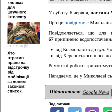
кнопка»
для
У суботу, 6 червня,
частина 
штучного
інтелекту
Про це
повідомляє
Миколаївв
Повідомляється, що для
67
припинено водопостачанн
03.08.2026
від Космонавтів до вул. Ч
Хто
від Херсонського шосе до 
втратив
право на
Ремонтні роботи триватимут
відстрочку
від
Нагадаємо, де у Миколаєві с
мобілізації
за новим
законом:
Підписатися:
список
Google News
Поділитися: