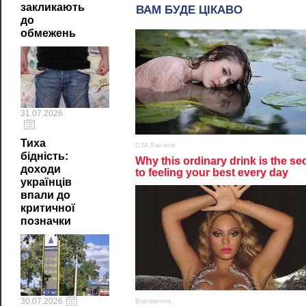
закликають
до
обмежень
31.07.2026
Тиха
бідність:
доходи
українців
впали до
критичної
позначки
30.07.2026