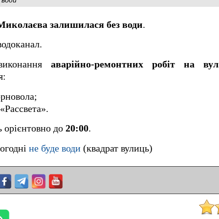
Миколаєва залишилася без води
.
одоканал.
 виконання
аварійно-ремонтних робіт на вул
я:
орновола;
«Рассвета».
ь орієнтовно до
20:00
.
ьогодні
не буде води
(квадрат вулиць)