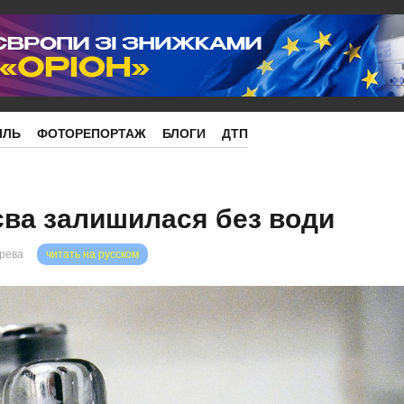
ІЛЬ
ФОТОРЕПОРТАЖ
БЛОГИ
ДТП
ва залишилася без води
орева
читать на русском