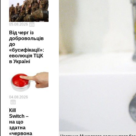
05.08.2026
Від черг із
добровольців
до
«бусифікації»:
еволюція ТЦК
в Україні
04.08.2026
Кill
Switch –
на що
здатна
«червона
Частина Миколаєва залишилася без