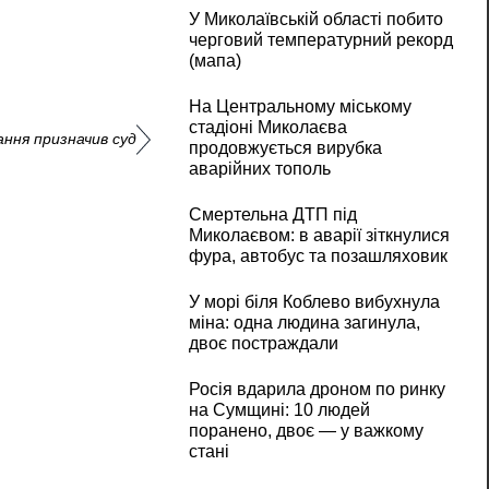
У Миколаївській області побито
черговий температурний рекорд
(мапа)
На Центральному міському
стадіоні Миколаєва
ання призначив суд
продовжується вирубка
аварійних тополь
Смертельна ДТП під
Миколаєвом: в аварії зіткнулися
фура, автобус та позашляховик
У морі біля Коблево вибухнула
міна: одна людина загинула,
двоє постраждали
Росія вдарила дроном по ринку
на Сумщині: 10 людей
поранено, двоє — у важкому
стані