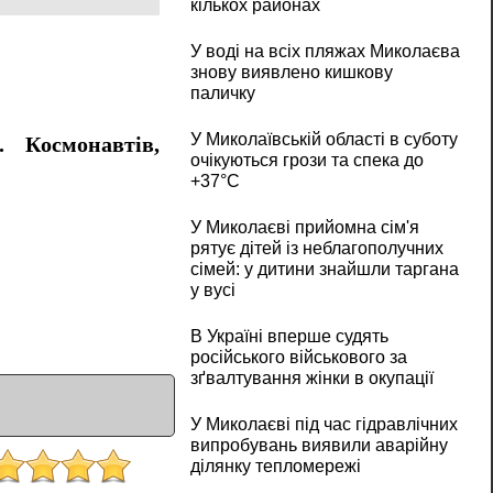
кількох районах
У воді на всіх пляжах Миколаєва
знову виявлено кишкову
паличку
У Миколаївській області в суботу
. Космонавтів,
очікуються грози та спека до
+37°C
У Миколаєві прийомна сім'я
рятує дітей із неблагополучних
сімей: у дитини знайшли таргана
у вусі
В Україні вперше судять
російського військового за
зґвалтування жінки в окупації
У Миколаєві під час гідравлічних
випробувань виявили аварійну
ділянку тепломережі