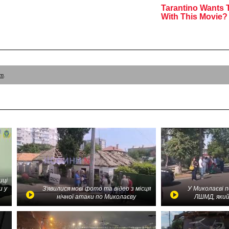
am
.
иці
и у
З'явилися нові фото та відео з місця
У Миколаєві 
нічної атаки по Миколаєву
ЛШМД, який