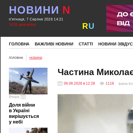
НОВИНИ
N
п'ятниця, 7 Серпня 2026 14:21
R
U
1626 днів війни
ГОЛОВНА
ВАЖЛИВІ НОВИНИ
СТАТТІ
НОВИНИ ЗВІДУС
ГОЛОВНА
НОВИНИ
Частина Миколає
06.06.2026 в 12:28
1118
Ірина Іг
Вчора
Доля війни
в Україні
вирішується
у небі