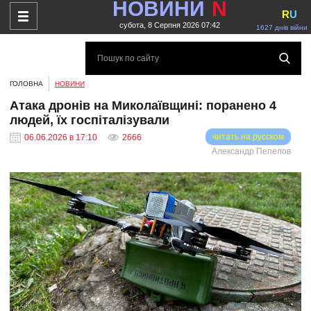
НОВИНИ
N
R
U
субота, 8 Серпня 2026 07:42
1627 днів війни
ГОЛОВНА
НОВИНИ
Атака дронів на Миколаївщині: поранено 4
людей, їх госпіталізували
читать на русском
06.06.2026 в 17:10
2666
Александр Пепелов