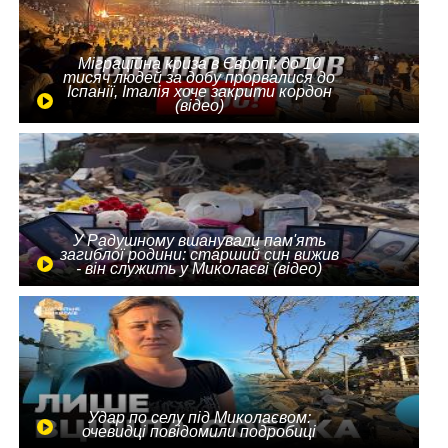
Міграційна криза в Європі: до 10
тисяч людей за добу прорвалися до
Іспанії, Італія хоче закрити кордон
(відео)
У Радушному вшанували пам'ять
загиблої родини: старший син вижив
- він служить у Миколаєві (відео)
Удар по селу під Миколаєвом:
очевидці повідомили подробиці