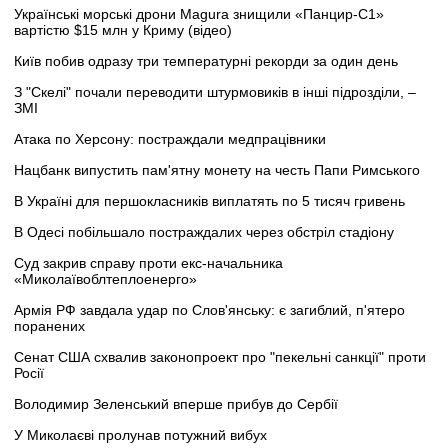
Українські морські дрони Magura знищили «Панцир-С1»
вартістю $15 млн у Криму (відео)
Київ побив одразу три температурні рекорди за один день
З "Скелі" почали переводити штурмовиків в інші підрозділи, –
ЗМІ
Атака по Херсону: постраждали медпрацівники
Нацбанк випустить пам'ятну монету на честь Папи Римського
В Україні для першокласників виплатять по 5 тисяч гривень
В Одесі побільшало постраждалих через обстріл стадіону
Суд закрив справу проти екс-начальника
«Миколаївоблтеплоенерго»
Армія РФ завдала удар по Слов'янську: є загиблий, п'ятеро
поранених
Сенат США схвалив законопроект про "пекельні санкції" проти
Росії
Володимир Зеленський вперше прибув до Сербії
У Миколаєві пролунав потужний вибух