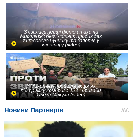
З'явились перші фото атаки на
Миколаєві: безпілотник пробив дах
житлового будинку та залетів у
квартиру (відео)
У Миколаєві пройшла акція на
підтримку комбрига 123-ї бригади
Олега Макухи (відео)