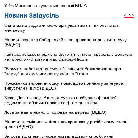
У бік Миколаєва рухаються ворожі БПЛА
Новини Звідусіль
АРХІВ
Одна зміна родимки може врятувати життя: як розпізнати
меланому
Мережа захопив бобер, який знає правила дорожнього руху
(ВІДЕО)
Гайтана показала рідкісне фото з 9-річною підрослою донькою
на пляжі: який вигляд має Сапфір-Ніколь
"Відчуття наближення смерті": співачка Вояж заявила про
"порчу" та як медики реагували на її стан
Пожежники виловили кішку, помилково прийняту за ягуара, і
випустили її в ліс (ВІДЕО)
Зірка "Дизель шоу" Вікторія Булітко позбулась фірмової
родимки на обличчі і показала фото до і після
Лось загнав зляканого чоловіка на дерево (ВІДЕО)
Мережа насмішила «пікантна» крадіжка у російському салоні
краси (ВІДЕО)
Загроза від спеки: лікарка назвала дієвий спосіб, який