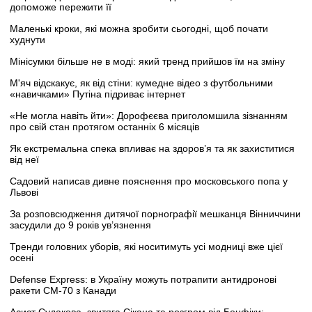
допоможе пережити її
Маленькі кроки, які можна зробити сьогодні, щоб почати
худнути
Мінісумки більше не в моді: який тренд прийшов їм на зміну
М'яч відскакує, як від стіни: кумедне відео з футбольними
«навичками» Путіна підриває інтернет
«Не могла навіть йти»: Дорофєєва приголомшила зізнанням
про свій стан протягом останніх 6 місяців
Як екстремальна спека впливає на здоров’я та як захиститися
від неї
Садовий написав дивне пояснення про московського попа у
Львові
За розповсюдження дитячої порнографії мешканця Вінниччини
засудили до 9 років ув’язнення
Тренди головних уборів, які носитимуть усі модниці вже цієї
осені
Defense Express: в Україну можуть потрапити антидронові
ракети CM-70 з Канади
Асист Судакова, звитяга Сікана та розгром від Бенфіки: