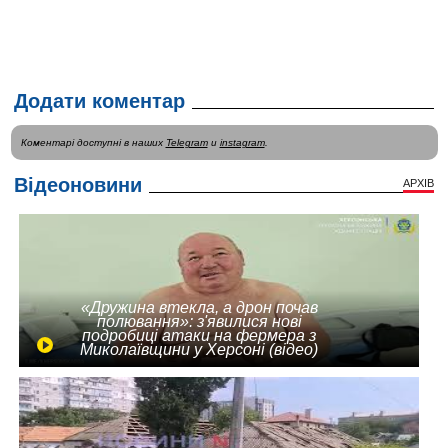
Додати коментар
Коментарі доступні в наших
Telegram
и
instagram
.
Відеоновини
АРХІВ
«Дружина втекла, а дрон почав
полювання»: з'явилися нові
подробиці атаки на фермера з
Миколаївщини у Херсоні (відео)