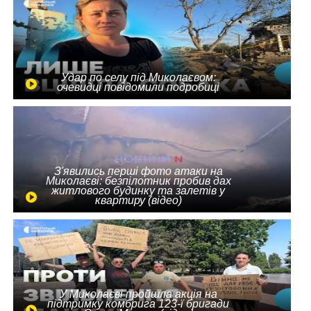
Удар по селу під Миколаєвом:
очевидці повідомили подробиці
З'явились перші фото атаки на
Миколаєві: безпілотник пробив дах
житлового будинку та залетів у
квартиру (відео)
У Миколаєві пройшла акція на
підтримку комбрига 123-ї бригади