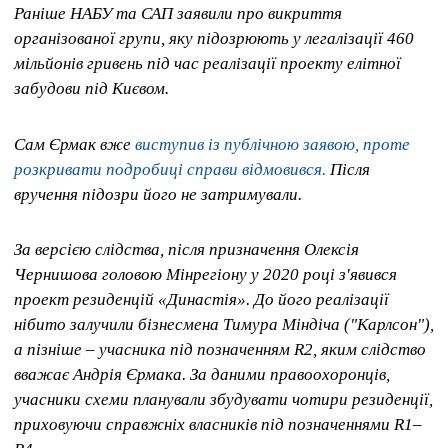
Раніше НАБУ та САП заявили про викриття
організованої групи, яку підозрюють у легалізації 460
мільйонів гривень під час реалізації проекту елітної
забудови під Києвом.
Сам Єрмак вже
виступив із публічною заявою, проте
розкривати подробиці справи відмовився.
Після
вручення підозри його не затримували.
За версією слідства, після призначення Олексія
Чернишова головою Мінрегіону у 2020 році з'явився
проект резиденцій «Династія». До його реалізації
нібито залучили бізнесмена Тимура Міндіча ("Карлсон"),
а пізніше – учасника під позначенням R2, яким слідство
вважає Андрія Єрмака. За даними правоохоронців,
учасники схеми планували збудувати чотири резиденції,
приховуючи справжніх власників під позначеннями R1–