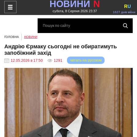
НОВИНИ
N
R
U
субота, 8 Серпня 2026 23:37
1627 днів війни
ГОЛОВНА
НОВИНИ
Андрію Єрмаку сьогодні не обиратимуть
запобіжний захід
читать на русском
12.05.2026 в 17:50
1291