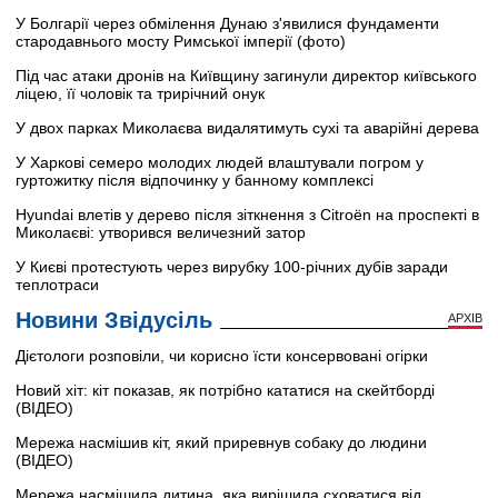
У Болгарії через обмілення Дунаю з'явилися фундаменти
стародавнього мосту Римської імперії (фото)
Під час атаки дронів на Київщину загинули директор київського
ліцею, її чоловік та трирічний онук
У двох парках Миколаєва видалятимуть сухі та аварійні дерева
У Харкові семеро молодих людей влаштували погром у
гуртожитку після відпочинку у банному комплексі
Hyundai влетів у дерево після зіткнення з Citroën на проспекті в
Миколаєві: утворився величезний затор
У Києві протестують через вирубку 100-річних дубів заради
теплотраси
Новини Звідусіль
АРХІВ
Дієтологи розповіли, чи корисно їсти консервовані огірки
Новий хіт: кіт показав, як потрібно кататися на скейтборді
(ВІДЕО)
Мережа насмішив кіт, який приревнув собаку до людини
(ВІДЕО)
Мережа насмішила дитина, яка вирішила сховатися від