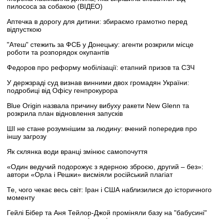
пилососа за собакою (ВІДЕО)
Аптечка в дорогу для дитини: збираємо грамотно перед
відпусткою
"Атеш" стежить за ФСБ у Донецьку: агенти розкрили місце
роботи та розпорядок окупантів
Федоров про реформу мобілізації: етапний призов та СЗЧ
У держзраді суд визнав винними двох громадян України:
подробиці від Офісу генпрокурора
Blue Origin назвала причину вибуху ракети New Glenn та
розкрила план відновлення запусків
ШІ не стане розумнішим за людину: вчений попередив про
іншу загрозу
Як склянка води вранці змінює самопочуття
«Один ведучий подорожує з ядерною зброєю, другий – без»:
автори «Орла і Решки» висміяли російський плагіат
Те, чого чекає весь світ: Іран і США наблизилися до історичного
моменту
Гейлі Бібер та Аня Тейлор-Джой проміняли базу на "бабусині"