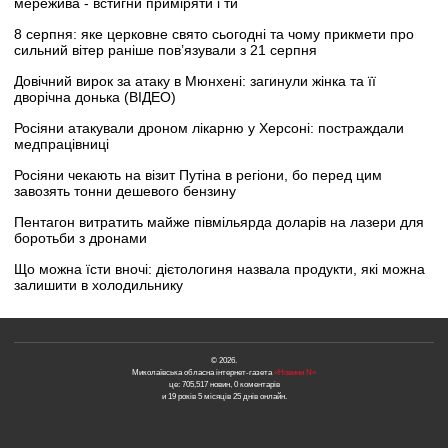
мережива - встигни приміряти і ти
8 серпня: яке церковне свято сьогодні та чому прикмети про
сильний вітер раніше пов’язували з 21 серпня
Довічний вирок за атаку в Мюнхені: загинули жінка та її
дворічна донька (ВІДЕО)
Росіяни атакували дроном лікарню у Херсоні: постраждали
медпрацівниці
Росіяни чекають на візит Путіна в регіони, бо перед цим
завозять тонни дешевого бензину
Пентагон витратить майже півмільярда доларів на лазери для
боротьби з дронами
Що можна їсти вночі: дієтологиня назвала продукти, які можна
залишити в холодильнику
© 2026.
Миколаївська обласна інтернет-газета
«Новини N»
це: 705,517 новин, 0 коментарів
и 19 років 5 місяців 25 днів онлайн.