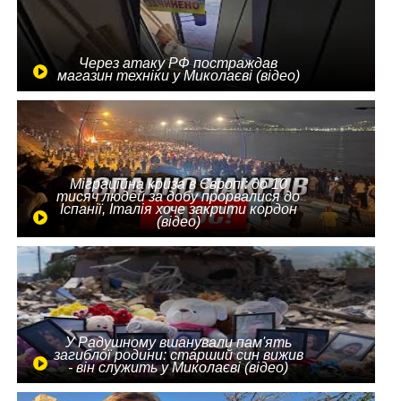
Через атаку РФ постраждав
магазин техніки у Миколаєві (відео)
Міграційна криза в Європі: до 10
тисяч людей за добу прорвалися до
Іспанії, Італія хоче закрити кордон
(відео)
У Радушному вшанували пам'ять
загиблої родини: старший син вижив
- він служить у Миколаєві (відео)