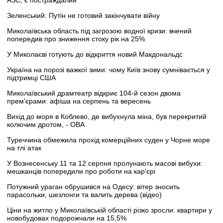
АЗС, є постраждалий
Зеленський: Путін не готовий закінчувати війну
Миколаївська область під загрозою водної кризи: вчений
попередив про зниження стоку рік на 25%
У Миколаєві готують до відкриття новий Макдональдс
Україна на порозі важкої зими: чому Київ знову сумнівається у
підтримці США
Миколаївський драмтеатр відкриє 104-й сезон двома
прем'єрами: афіша на серпень та вересень
Вихід до моря в Коблево, де вибухнула міна, був перекритий
колючим дротом, - ОВА
Туреччина обмежила прохід комерційних суден у Чорне море
на тлі атак
У Вознесенську 11 та 12 серпня пролунають масові вибухи:
мешканців попередили про роботи на кар'єрі
Потужний ураган обрушився на Одесу: вітер зносить
парасольки, шезлонги та валить дерева (відео)
Ціни на житло у Миколаївській області різко зросли: квартири у
новобудовах подорожчали на 15,5%