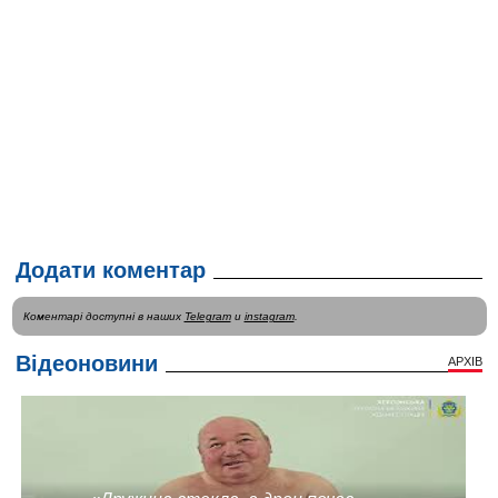
Додати коментар
Коментарі доступні в наших
Telegram
и
instagram
.
Відеоновини
АРХІВ