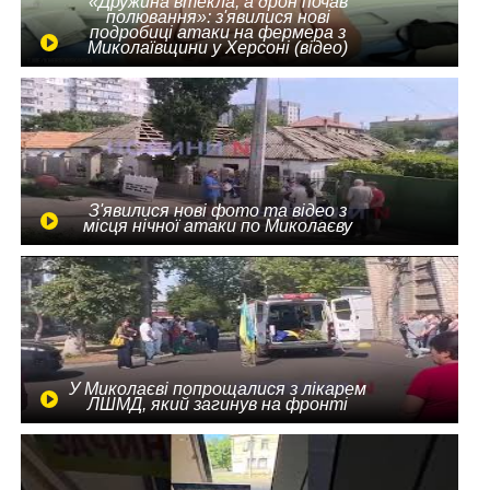
«Дружина втекла, а дрон почав
полювання»: з'явилися нові
подробиці атаки на фермера з
Миколаївщини у Херсоні (відео)
З'явилися нові фото та відео з
місця нічної атаки по Миколаєву
У Миколаєві попрощалися з лікарем
ЛШМД, який загинув на фронті