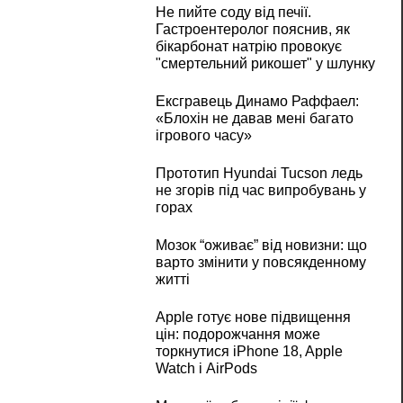
Не пийте соду від печії.
Гастроентеролог пояснив, як
бікарбонат натрію провокує
"смертельний рикошет" у шлунку
Ексгравець Динамо Раффаел:
«Блохін не давав мені багато
ігрового часу»
Прототип Hyundai Tucson ледь
не згорів під час випробувань у
горах
Мозок “оживає” від новизни: що
варто змінити у повсякденному
житті
Apple готує нове підвищення
цін: подорожчання може
торкнутися iPhone 18, Apple
Watch і AirPods