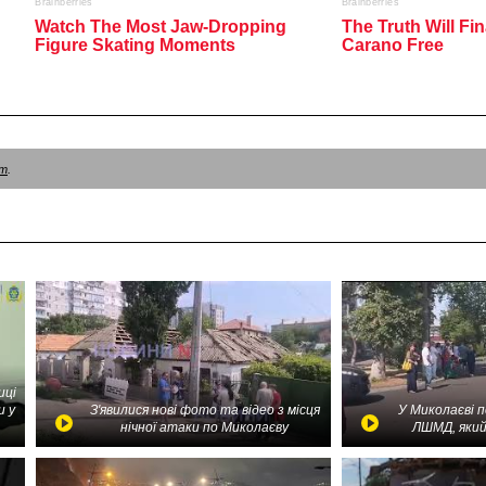
am
.
иці
и у
З'явилися нові фото та відео з місця
У Миколаєві 
нічної атаки по Миколаєву
ЛШМД, який