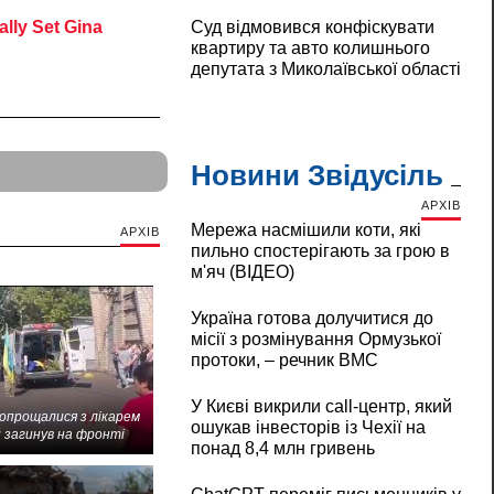
Суд відмовився конфіскувати
квартиру та авто колишнього
депутата з Миколаївської області
Новини Звідусіль
АРХІВ
Мережа насмішили коти, які
АРХІВ
пильно спостерігають за грою в
м'яч (ВІДЕО)
Україна готова долучитися до
місії з розмінування Ормузької
протоки, – речник ВМС
У Києві викрили call-центр, який
попрощалися з лікарем
ошукав інвесторів із Чехії на
 загинув на фронті
понад 8,4 млн гривень