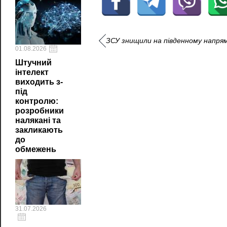
ЗСУ знищили на південному напрям
01.08.2026
Штучний
інтелект
виходить з-
під
контролю:
розробники
налякані та
закликають
до
обмежень
31.07.2026