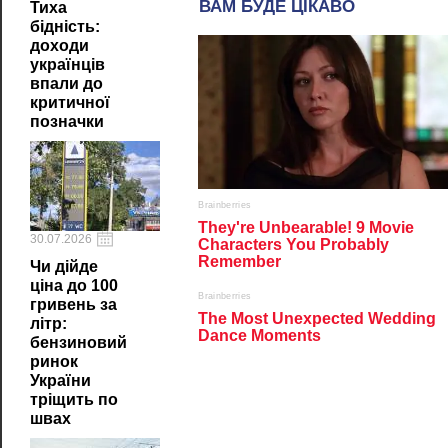
Тиха
бідність:
доходи
українців
впали до
критичної
позначки
30.07.2026
Чи дійде
ціна до 100
гривень за
літр:
бензиновий
ринок
України
тріщить по
швах