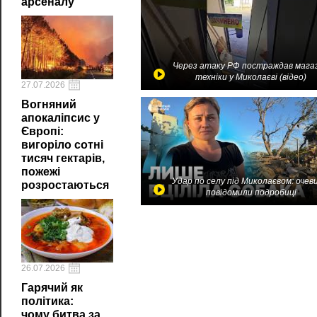
арсеналу
Через атаку РФ постраждав мага
техніки у Миколаєві (відео)
27.07.2026
Вогняний
апокаліпсис у
Європі:
вигоріло сотні
тисяч гектарів,
пожежі
Удар по селу під Миколаєвом: очев
розростаються
повідомили подробиці
26.07.2026
Гарячий як
політика:
чому битва за