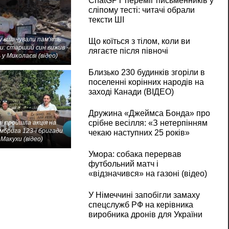
ChatGPT переміг письменників у
сліпому тесті: читачі обрали
тексти ШІ
 вшанували пам'ять
Що коїться з тілом, коли ви
и: старший син вижив -
лягаєте після півночі
 у Миколаєві (відео)
Близько 230 будинків згоріли в
поселенні корінних народів на
заході Канади (ВІДЕО)
Дружина «Джеймса Бонда» про
срібне весілля: «З нетерпінням
і пройшла акція на
мбрига 123-ї бригади
чекаю наступних 25 років»
Макухи (відео)
Умора: собака перервав
футбольний матч і
«відзначився» на газоні (відео)
У Німеччині запобігли замаху
спецслужб РФ на керівника
виробника дронів для України