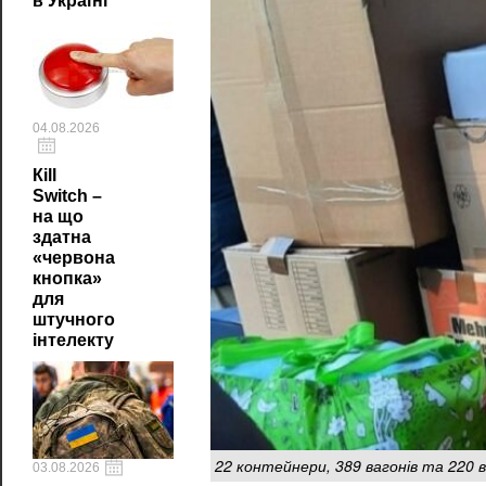
в Україні
04.08.2026
Кill
Switch –
на що
здатна
«червона
кнопка»
для
штучного
інтелекту
22 контейнери, 389 вагонів та 220
03.08.2026