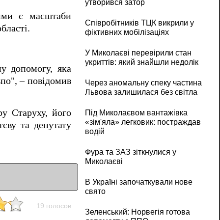
утворився затор
кими є масштаби
Співробітників ТЦК викрили у
бласті.
фіктивних мобілізаціях
У Миколаєві перевірили стан
укриттів: який знайшли недолік
у допомогу, яка
ьпо", – повідомив
Через аномальну спеку частина
Львова залишилася без світла
ру Старуху, його
Під Миколаєвом вантажівка
«зім'яла» легковик: постраждав
тєву та депутату
водій
Фура та ЗАЗ зіткнулися у
Миколаєві
В Україні започаткували нове
свято
19 голосов
Зеленський: Норвегія готова