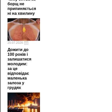
борщ не
припиняється
ні на хвилину
25.07.2026
Дожити до
100 років і
залишатися
молодим:
за це
відповідає
маленька
залоза у
грудях