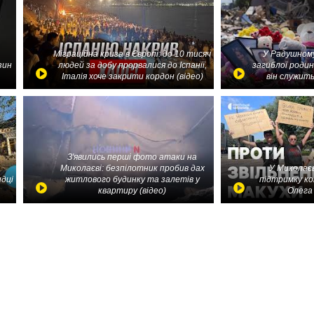
Міграційна криза в Європі: до 10 тисяч
У Радушному
зин
людей за добу прорвалися до Іспанії,
загиблої родин
Італія хоче закрити кордон (відео)
він служить
З'явились перші фото атаки на
Миколаєві: безпілотник пробив дах
У Миколаєв
идці
житлового будинку та залетів у
підтримку ко
квартиру (відео)
Олега 