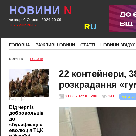
НОВИНИ
N
четвер, 6 Серпня 2026 20:09
R
U
1625 днів війни
ГОЛОВНА
ВАЖЛИВІ НОВИНИ
СТАТТІ
НОВИНИ ЗВІДУС
ГОЛОВНА
НОВИНИ
22 контейнери, 3
розкрадання «гу
31.08.2022 в 15:08
241
читать 
Вчора
Від черг із
добровольців
до
«бусифікації»:
еволюція ТЦК