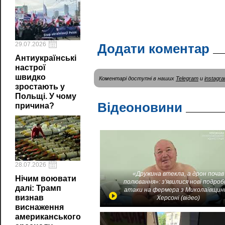
29.07.2026
Додати коментар
Антиукраїнські
настрої
швидко
Коментарі доступні в наших
Telegram
и
instagr
зростають у
Польщі. У чому
Відеоновини
причина?
28.07.2026
«Дружина втекла, а дрон почав
Нічим воювати
полювання»: з'явилися нові подроб
далі: Трамп
атаки на фермера з Миколаївщин
визнав
Херсоні (відео)
виснаження
американського