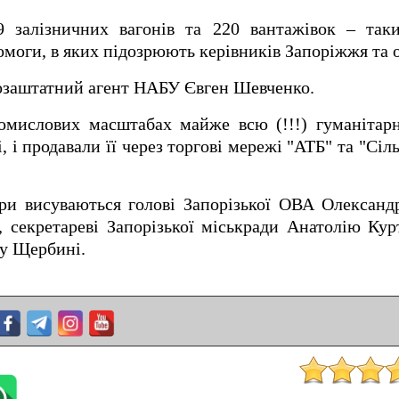
9 залізничних вагонів та 220 вантажівок – та
омоги, в яких підозрюють керівників Запоріжжя та о
позаштатний агент НАБУ Євген Шевченко.
омислових масштабах майже всю (!!!) гуманітарн
, і продавали її через торгові мережі "АТБ" та "Сіл
ри висуваються голові Запорізької ОВА Олександ
, секретареві Запорізької міськради Анатолію Кур
ру Щербині.