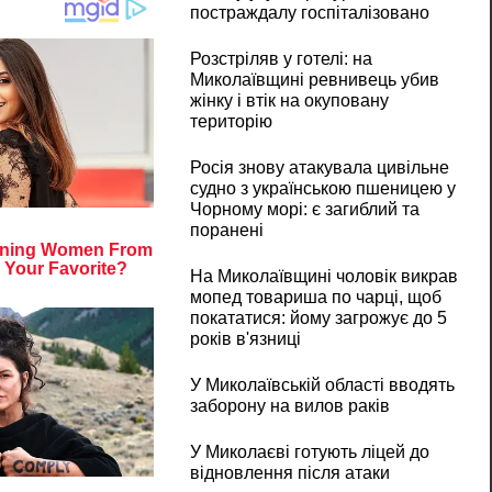
постраждалу госпіталізовано
Розстріляв у готелі: на
Миколаївщині ревнивець убив
жінку і втік на окуповану
територію
Росія знову атакувала цивільне
судно з українською пшеницею у
Чорному морі: є загиблий та
поранені
На Миколаївщині чоловік викрав
мопед товариша по чарці, щоб
покататися: йому загрожує до 5
років в'язниці
У Миколаївській області вводять
заборону на вилов раків
У Миколаєві готують ліцей до
відновлення після атаки