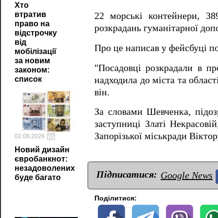
Хто
втратив
22 морські контейнери, 38
право на
розкрадань гуманітарної доп
відстрочку
від
Про це написав у фейсбуці 
мобілізації
за новим
"Посадовці розкрадали в пр
законом:
надходила до міста та області
список
він.
За словами Шевченка, підоз
заступниці Златі Некрасовій
Запорізької міськради Вікто
02.08.2026
Новий дизайн
євробанкнот:
незадоволених
Підписатися:
Google News
буде багато
Поділитися: