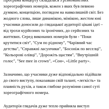
Програма концерту складалася з різноманітних
хореографічних номерів, кожен з яких був певною
думкою, концепцією, поглядом на навколишній світ. Без
жодного слова, лише динамікою, мімікою, жестом юні
учасники доносили до глядацької аудиторії цікаві ідеї –
від трохи курйозних та іронічних, до серйозних та
життєвих. Серед виконаних номерів були - "Поки
крутитися світ", "Сум по рідному", "Чарівний час
детства", "Справжні ласунчики", "Босоніж по веселці",
"Кольорові олівці", "Дорожіть щастям", "Внутрішній
голос", "See mee in crown", «Сон», «Little party».
Зазначимо, що учасники дуже відповідально підійшли
до свого виступу, показавши свій талант, «легкість» та
плавність рухів, а також глибоке розуміння самої суті
хореографічного номера.
Аудиторія глядачів дуже тепло прийняла виступ