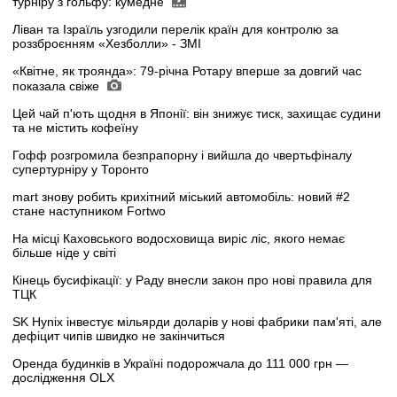
турніру з гольфу: кумедне
Ліван та Ізраїль узгодили перелік країн для контролю за
роззброєнням «Хезболли» - ЗМІ
«Квітне, як троянда»: 79-річна Ротару вперше за довгий час
показала свіже
Цей чай п'ють щодня в Японії: він знижує тиск, захищає судини
та не містить кофеїну
Гофф розгромила безпрапорну і вийшла до чвертьфіналу
супертурніру у Торонто
mart знову робить крихітний міський автомобіль: новий #2
стане наступником Fortwo
На місці Каховського водосховища виріс ліс, якого немає
більше ніде у світі
Кінець бусифікації: у Раду внесли закон про нові правила для
ТЦК
SK Hynix інвестує мільярди доларів у нові фабрики пам'яті, але
дефіцит чипів швидко не закінчиться
Оренда будинків в Україні подорожчала до 111 000 грн —
дослідження OLX