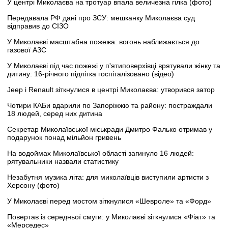
У центрі Миколаєва на тротуар впала величезна гілка (фото)
Передавала РФ дані про ЗСУ: мешканку Миколаєва суд
відправив до СІЗО
У Миколаєві масштабна пожежа: вогонь наближається до
газової АЗС
У Миколаєві під час пожежі у п'ятиповерхівці врятували жінку та
дитину: 16-річного підлітка госпіталізовано (відео)
Jeep і Renault зіткнулися в центрі Миколаєва: утворився затор
Чотири КАБи вдарили по Запоріжжю та району: постраждали
18 людей, серед них дитина
Секретар Миколаївської міськради Дмитро Фалько отримав у
подарунок понад мільйон гривень
На водоймах Миколаївської області загинуло 16 людей:
рятувальники назвали статистику
Незабутня музика літа: для миколаївців виступили артисти з
Херсону (фото)
У Миколаєві перед мостом зіткнулися «Шевроле» та «Форд»
Повертав із середньої смуги: у Миколаєві зіткнулися «Фіат» та
«Мерседес»