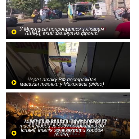
У Миколаєві попрощалися з лікарем
ЛШМД, який загинув на фронті
Через атаку РФ постраждав
магазин техніки у Миколаєві (відео)
Міграційна криза в Європі: до 10
тисяч людей за добу прорвалися до
Іспанії, Італія хоче закрити кордон
(відео)