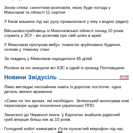
Знову спека: синоптики розповіли, якою буде погода у
Миколаєві та області 11 серпня
У Києві машина під час руху провалилася у яму з водою (відео)
Військовослужбовець із Миколаївської області понад 10 років
служить у ЗСУ - він розповів про свій шлях в армії
У Миколаєві пролунав вибух: повністю зруйновано будинок,
чоловік у тяжкому стані
За тиждень у Миколаєві народилося 45 дітей
Росіяни за ніч знищили всі АЗС в одній із громад Полтавщини
Новини Звідусіль
АРХІВ
Ліжко виглядає неохайним навіть із дорогою постіллю: одна
деталь змінює враження
«Саме по тих кроках, які необхідні». Зеленський анонсував нові
переговори щодо посилення української ППО
Занесено до Червоної книги: у Карпатах знайшли рідкісний
гриб вперше більш ніж за 10 років
Голодний койот намагався з'їсти пухнастий мікрофон під час