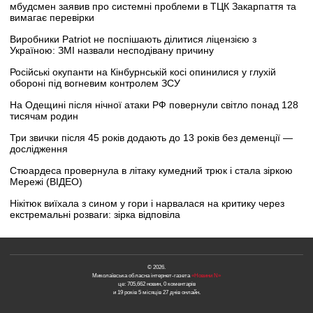
мбудсмен заявив про системні проблеми в ТЦК Закарпаття та
вимагає перевірки
Виробники Patriot не поспішають ділитися ліцензією з
Україною: ЗМІ назвали несподівану причину
Російські окупанти на Кінбурнській косі опинилися у глухій
обороні під вогневим контролем ЗСУ
На Одещині після нічної атаки РФ повернули світло понад 128
тисячам родин
Три звички після 45 років додають до 13 років без деменції —
дослідження
Стюардеса провернула в літаку кумедний трюк і стала зіркою
Мережі (ВІДЕО)
Нікітюк виїхала з сином у гори і нарвалася на критику через
екстремальні розваги: зірка відповіла
© 2026.
Миколаївська обласна інтернет-газета
«Новини N»
це: 705,662 новин, 0 коментарів
и 19 років 5 місяців 27 днів онлайн.