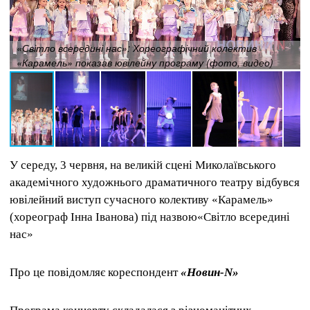
«Світло всередині нас»: Хореографічний колектив
«Карамель» показав ювілейну програму (фото, видео)
У середу, 3 червня, на великій сцені Миколаївського
академічного художнього драматичного театру відбувся
ювілейний виступ сучасного колективу «Карамель»
(хореограф Інна Іванова) під назвою«Світло всередині
нас»
Про це повідомляє кореспондент
«Новин-N»