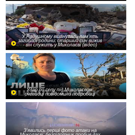
У Радушному вшанували пам'ять
загиблої родини: старший син вижив
- він служить у Миколаєві (відео)
Удар по селу під Миколаєвом:
очевидці повідомили подробиці
З'явились перші фото атаки на
Миколаєві: безпілотник пробив дах