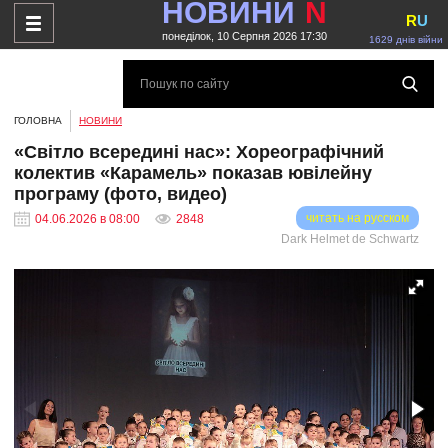
НОВИНИ
N
R
U
понеділок, 10 Серпня 2026 17:30
1629 днів війни
ГОЛОВНА
НОВИНИ
«Світло всередині нас»: Хореографічний
колектив «Карамель» показав ювілейну
програму (фото, видео)
читать на русском
04.06.2026 в 08:00
2848
Dark Helmet de Schwartz