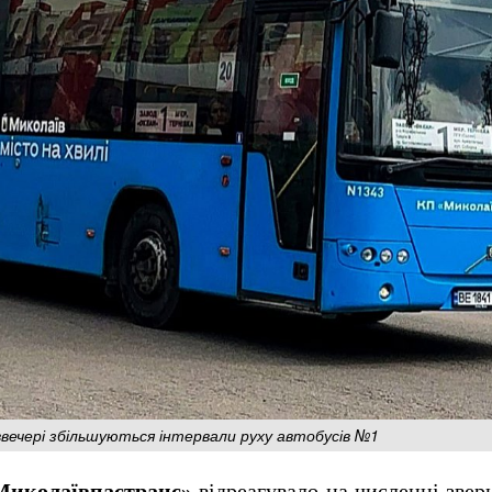
вечері збільшуються інтервали руху автобусів №1
Миколаївпастранс»
відреагувало на численні зве