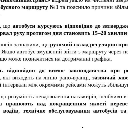
обусного маршруту №1
та пояснило причини збіль
.
и, що
автобуси курсують відповідно до затверд
ервал руху протягом дня становить 15–20 хвилин
ансі» зазначили, що
рухомий склад регулярно про
 Якщо автобус змушений зійти з маршруту через не
, що може позначитися на дотриманні графіка.
ть відповідно до вимог законодавства про 
 які виходять на лінію рано-вранці,
зазвичай зав
рі інтервали між окремими рейсами можуть збільшу
що розуміють невдоволення пасажирів, особливо в 
та
працюють над покращенням якості переве
 водіїв, технічне обслуговування автобусів т