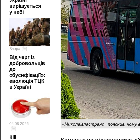
Україні
вирішується
у небі
Вчора
Від черг із
добровольців
до
«бусифікації»:
еволюція ТЦК
в Україні
«Миколаївпастранс» пояснив, чому в
04.08.2026
Кill
Комунальне підприємство
«