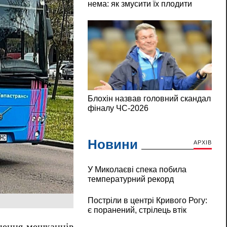
Новини
АРХІВ
У Миколаєві спека побила
температурний рекорд
Постріли в центрі Кривого Рогу:
є поранений, стрілець втік
рнення мешканців