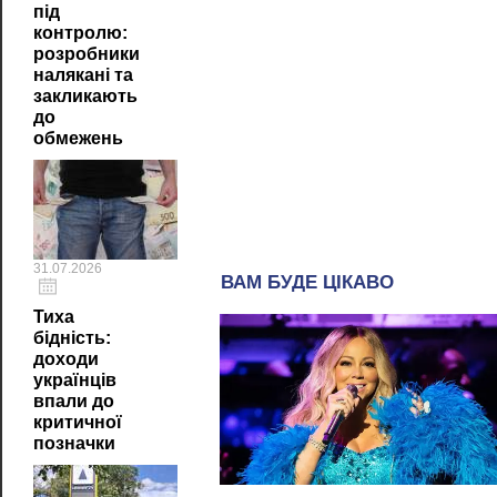
під
контролю:
розробники
налякані та
закликають
до
обмежень
31.07.2026
Тиха
бідність:
доходи
українців
впали до
критичної
позначки