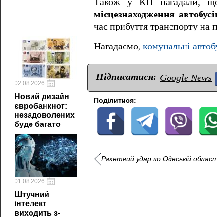
Також у КП нагадали, 
місцезнаходження автобусі
час прибуття транспорту на 
Нагадаємо,
комунальні автоб
Підписатися:
Google News
02.08.2026
Новий дизайн
Поділитися:
євробанкнот:
незадоволених
буде багато
Ракетний удар по Одеській області
01.08.2026
Штучний
інтелект
виходить з-