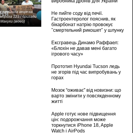
виробника дронів для України
і пройшла акція на
Не пийте соду від печії.
мбрига 123-ї бригади
Гастроентеролог пояснив, як
Макухи (відео)
бікарбонат натрію провокує
"смертельний рикошет" у шлунку
Ексгравець Динамо Раффаел:
«Блохін не давав мені багато
ігрового часу»
Прототип Hyundai Tucson ледь
не згорів під час випробувань у
горах
Мозок “оживає” від новизни: що
варто змінити у повсякденному
житті
Apple готує нове підвищення
цін: подорожчання може
торкнутися iPhone 18, Apple
Watch і AirPods