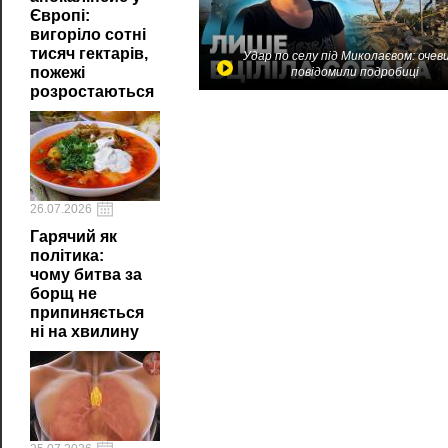
Європі:
вигоріло сотні
тисяч гектарів,
Удар по селу під Миколаєвом: очев
пожежі
повідомили подробиці
розростаються
26.07.2026
Гарячий як
політика:
чому битва за
борщ не
припиняється
ні на хвилину