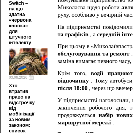
Switch –
Миколаєва щодо роботи
авт
на що
руху, особливо у вечірній час
здатна
«червона
кнопка»
На підприємстві повідомил
для
та графіків
, а
середній інт
штучного
інтелекту
При цьому в «Миколаївпастр
обслуговування та ремонт
.
заміна вимагає певного часу
Крім того,
водії працюю
03.08.2026
відпочинку
. Тому автобуси,
Хто
після 18:00
, через що ввече
втратив
право на
У підприємстві наголосили, 
відстрочку
закінчення робочого дня, 
від
мобілізації
продовжується
набір нових
за новим
маршрутної мережі
.
законом:
список