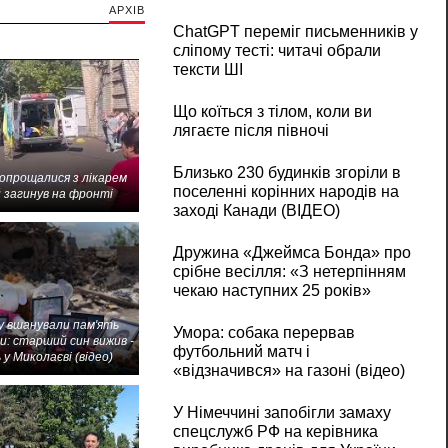
АРХІВ
ChatGPT переміг письменників у
сліпому тесті: читачі обрали
тексти ШІ
Що коїться з тілом, коли ви
лягаєте після півночі
Близько 230 будинків згоріли в
попрощалися з лікарем
поселенні корінних народів на
 загинув на фронті
заході Канади (ВІДЕО)
Дружина «Джеймса Бонда» про
срібне весілля: «З нетерпінням
чекаю наступних 25 років»
 вшанували пам'ять
Умора: собака перервав
и: старший син вижив -
футбольний матч і
 у Миколаєві (відео)
«відзначився» на газоні (відео)
У Німеччині запобігли замаху
спецслужб РФ на керівника