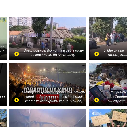
иці
и у
З'явилися нові фото та відео з місця
У Миколаєві 
нічної атаки по Миколаєву
ЛШМД, який
Міграційна криза в Європі: до 10 тисяч
У Радушному
зин
людей за добу прорвалися до Іспанії,
загиблої родин
Італія хоче закрити кордон (відео)
він служить