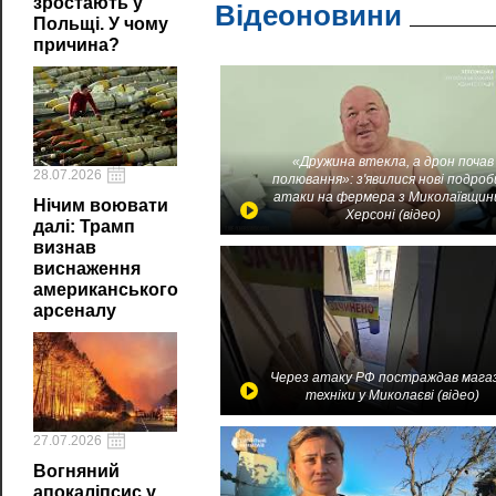
зростають у
Відеоновини
Польщі. У чому
причина?
«Дружина втекла, а дрон почав
28.07.2026
полювання»: з'явилися нові подроб
атаки на фермера з Миколаївщин
Нічим воювати
Херсоні (відео)
далі: Трамп
визнав
виснаження
американського
арсеналу
Через атаку РФ постраждав мага
техніки у Миколаєві (відео)
27.07.2026
Вогняний
апокаліпсис у