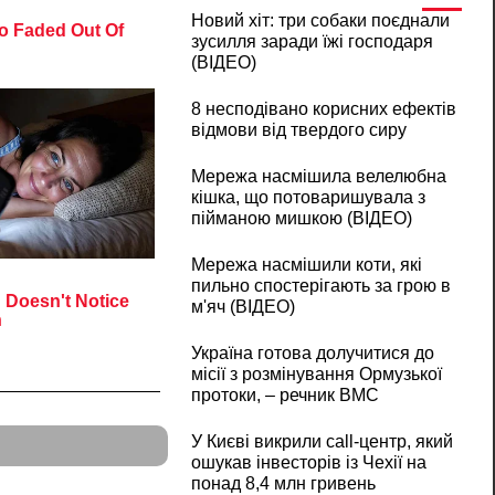
Новий хіт: три собаки поєднали
зусилля заради їжі господаря
(ВІДЕО)
8 несподівано корисних ефектів
відмови від твердого сиру
Мережа насмішила велелюбна
кішка, що потоваришувала з
пійманою мишкою (ВІДЕО)
Мережа насмішили коти, які
пильно спостерігають за грою в
м'яч (ВІДЕО)
Україна готова долучитися до
місії з розмінування Ормузької
протоки, – речник ВМС
У Києві викрили call-центр, який
ошукав інвесторів із Чехії на
понад 8,4 млн гривень