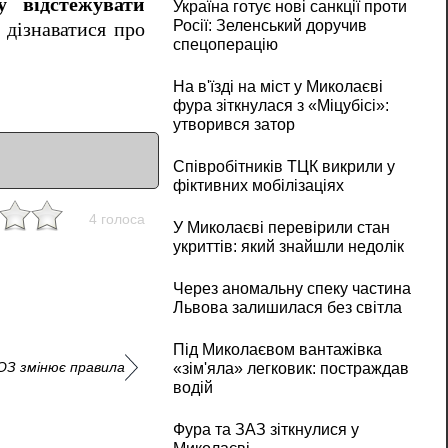
у відстежувати
Україна готує нові санкції проти
Росії: Зеленський доручив
 дізнаватися про
спецоперацію
На в'їзді на міст у Миколаєві
фура зіткнулася з «Міцубісі»:
утворився затор
Співробітників ТЦК викрили у
фіктивних мобілізаціях
4 голоса
У Миколаєві перевірили стан
укриттів: який знайшли недолік
Через аномальну спеку частина
Львова залишилася без світла
Під Миколаєвом вантажівка
ОЗ змінює правила
«зім'яла» легковик: постраждав
водій
Фура та ЗАЗ зіткнулися у