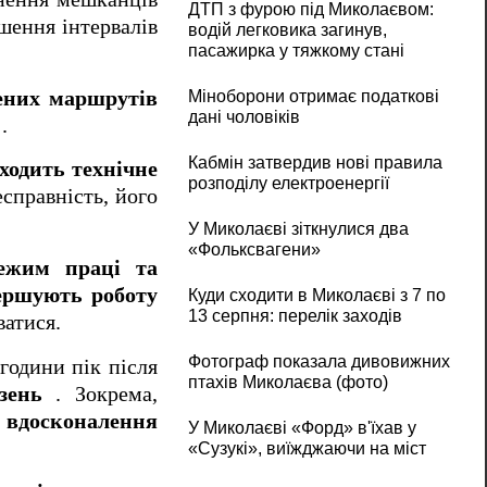
ДТП з фурою під Миколаєвом:
шення інтервалів
водій легковика загинув,
пасажирка у тяжкому стані
жених маршрутів
Міноборони отримає податкові
дані чоловіків
.
Кабмін затвердив нові правила
ходить технічне
розподілу електроенергії
справність, його
У Миколаєві зіткнулися два
«Фольксвагени»
режим праці та
ершують роботу
Куди сходити в Миколаєві з 7 по
13 серпня: перелік заходів
ватися.
Фотограф показала дивовижних
години пік після
птахів Миколаєва (фото)
зень
. Зокрема,
а вдосконалення
У Миколаєві «Форд» в'їхав у
«Сузукі», виїжджаючи на міст