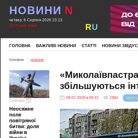
НОВИНИ
N
четвер, 6 Серпня 2026 23:13
R
U
1625 днів війни
ГОЛОВНА
ВАЖЛИВІ НОВИНИ
СТАТТІ
НОВИНИ ЗВІДУС
ГОЛОВНА
НОВИНИ
«Миколаївпастра
збільшуються ін
09.07.2026 в 08:22
1982
читать
Сьогодні
Неосяжне
поле
повітряної
битви: доля
війни в