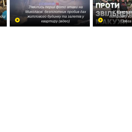
З'явились перші фото атаки на
Миколаєві: безпілотник пробив дах
У Миколаєв
идці
житлового будинку та залетів у
підтримку ко
квартиру (відео)
Олега 