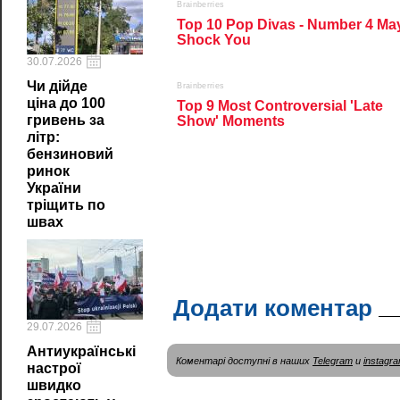
30.07.2026
Чи дійде
ціна до 100
гривень за
літр:
бензиновий
ринок
України
тріщить по
швах
Додати коментар
29.07.2026
Антиукраїнські
Коментарі доступні в наших
Telegram
и
instagr
настрої
швидко