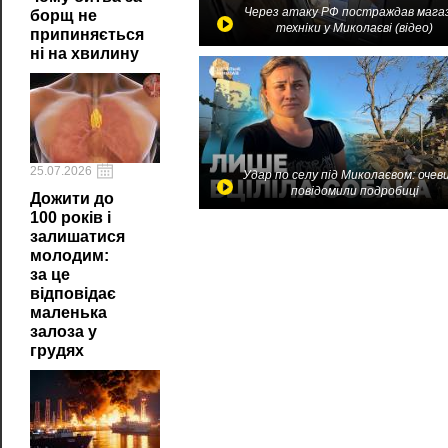
Через атаку РФ постраждав мага
борщ не
техніки у Миколаєві (відео)
припиняється
ні на хвилину
25.07.2026
Удар по селу під Миколаєвом: очев
повідомили подробиці
Дожити до
100 років і
залишатися
молодим:
за це
відповідає
маленька
залоза у
грудях