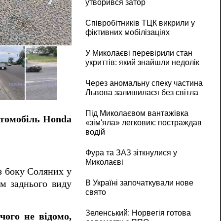
утворився затор
Співробітників ТЦК викрили у
фіктивних мобілізаціях
«Хонда» збила скутериста біля мосту в 
У Миколаєві перевірили стан
укриттів: який знайшли недолік
Через аномальну спеку частина
Львова залишилася без світла
Під Миколаєвом вантажівка
томобіль Honda
«зім'яла» легковик: постраждав
водій
Фура та ЗАЗ зіткнулися у
Миколаєві
з боку Соляних у
В Україні започаткували нове
ом заднього виду
свято
Зеленський: Норвегія готова
чого не відомо,