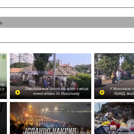
am
.
иці
и у
З'явилися нові фото та відео з місця
У Миколаєві 
нічної атаки по Миколаєву
ЛШМД, який
Міграційна криза в Європі: до 10 тисяч
У Радушному