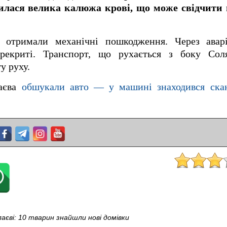
илася велика калюжа крові, що може свідчити 
и отримали механічні пошкодження. Через ава
рекриті. Транспорт, що рухається з боку Сол
у руху.
лаєва
обшукали авто — у машині знаходився ска
аєві: 10 тварин знайшли нові домівки