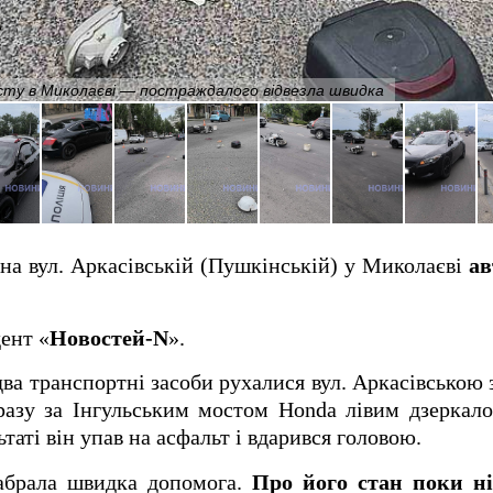
сту в Миколаєві — постраждалого відвезла швидка
 на вул. Аркасівській (Пушкінській) у Миколаєві
ав
ент «
Новостей-N
».
ва транспортні засоби рухалися вул. Аркасівською 
разу за Інгульським мостом Honda лівим дзеркал
таті він упав на асфальт і вдарився головою.
забрала швидка допомога.
Про його стан поки ні