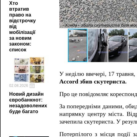
Хто
втратив
право на
відстрочку
«Хонда» збила скутериста біля мо
від
мобілізації
за новим
законом:
список
У неділю ввечері, 17 травня,
Accord збив скутериста.
02.08.2026
Про це повідомляє кореспонд
Новий дизайн
євробанкнот:
незадоволених
За попередніми даними, обид
буде багато
напрямку центру міста. Від
зачепила скутериста. У резуль
Потерпілого з місця події 