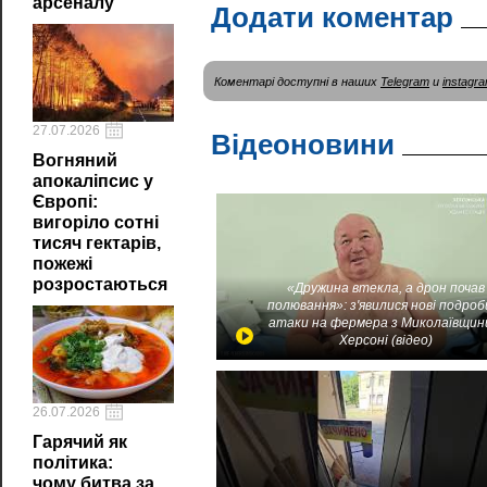
арсеналу
Додати коментар
Коментарі доступні в наших
Telegram
и
instagr
27.07.2026
Відеоновини
Вогняний
апокаліпсис у
Європі:
вигоріло сотні
тисяч гектарів,
пожежі
розростаються
«Дружина втекла, а дрон почав
полювання»: з'явилися нові подроб
атаки на фермера з Миколаївщин
Херсоні (відео)
26.07.2026
Гарячий як
політика:
чому битва за