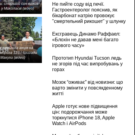
и: старший син вижив -
Не пийте соду від печії.
 у Миколаєві (відео)
Гастроентеролог пояснив, як
бікарбонат натрію провокує
"смертельний рикошет" у шлунку
Ексгравець Динамо Раффаел:
«Блохін не давав мені багато
ігрового часу»
і пройшла акція на
мбрига 123-ї бригади
Макухи (відео)
Прототип Hyundai Tucson ледь
не згорів під час випробувань у
горах
Мозок “оживає” від новизни: що
варто змінити у повсякденному
житті
Apple готує нове підвищення
цін: подорожчання може
торкнутися iPhone 18, Apple
Watch і AirPods