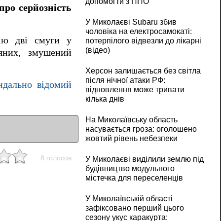
допомогти з ППО
про серйозність
У Миколаєві Subaru збив
чоловіка на електросамокаті:
рію дві смуги у
потерпілого відвезли до лікарні
(відео)
яних, змушений
Херсон залишається без світла
після нічної атаки РФ:
ндально відомий
відновлення може тривати
кілька днів
На Миколаївську область
насувається гроза: оголошено
жовтий рівень небезпеки
8 голосов
У Миколаєві виділили землю під
будівництво модульного
містечка для переселенців
У Миколаївській області
зафіксовано перший цього
сезону укус каракурта: