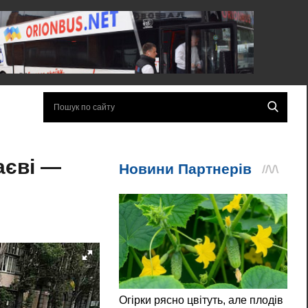
аєві —