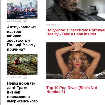
29.07.2026
Антиукраїнські
настрої
швидко
зростають у
Польщі. У чому
причина?
28.07.2026
Нічим воювати
далі: Трамп
визнав
виснаження
американського