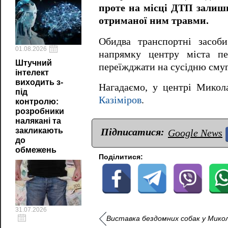
проте на місці ДТП залиш
отриманої ним травми.
Обидва транспортні засоб
01.08.2026
напрямку центру міста пе
Штучний
переїжджати на сусідню смуг
інтелект
виходить з-
Нагадаємо, у центрі Мико
під
Казіміров
.
контролю:
розробники
налякані та
закликають
Підписатися:
Google News
до
обмежень
Поділитися:
31.07.2026
Виставка бездомних собак у Микол