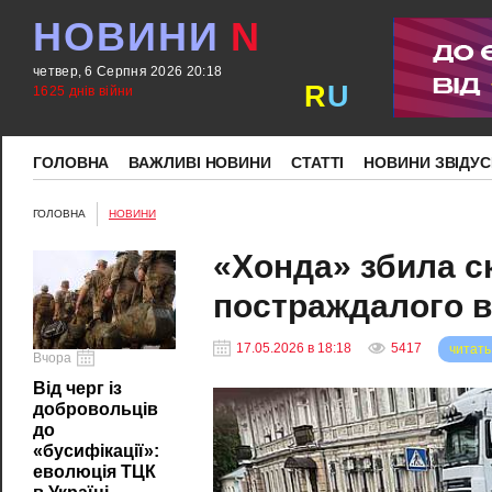
НОВИНИ
N
четвер, 6 Серпня 2026 20:18
R
U
1625 днів війни
ГОЛОВНА
ВАЖЛИВІ НОВИНИ
СТАТТІ
НОВИНИ ЗВІДУС
ГОЛОВНА
НОВИНИ
«Хонда» збила с
постраждалого в
17.05.2026 в 18:18
5417
читать
Вчора
Від черг із
добровольців
до
«бусифікації»:
еволюція ТЦК