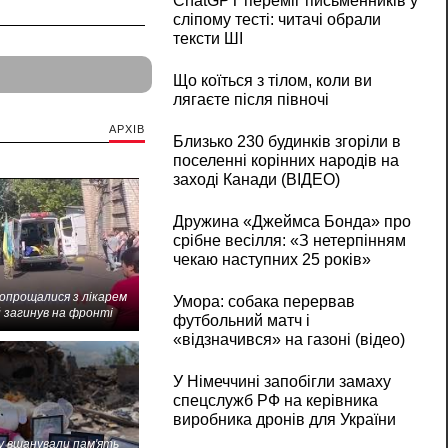
ChatGPT переміг письменників у
сліпому тесті: читачі обрали
тексти ШІ
Що коїться з тілом, коли ви
лягаєте після півночі
АРХІВ
Близько 230 будинків згоріли в
поселенні корінних народів на
заході Канади (ВІДЕО)
Дружина «Джеймса Бонда» про
срібне весілля: «З нетерпінням
чекаю наступних 25 років»
попрощалися з лікарем
Умора: собака перервав
 загинув на фронті
футбольний матч і
«відзначився» на газоні (відео)
У Німеччині запобігли замаху
спецслужб РФ на керівника
виробника дронів для України
 вшанували пам'ять