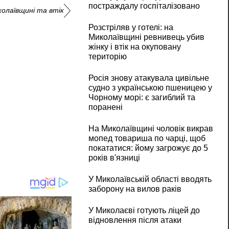
постраждалу госпіталізовано
колаївщині та втік
Розстріляв у готелі: на
Миколаївщині ревнивець убив
жінку і втік на окуповану
територію
Росія знову атакувала цивільне
судно з українською пшеницею у
Чорному морі: є загиблий та
поранені
На Миколаївщині чоловік викрав
мопед товариша по чарці, щоб
покататися: йому загрожує до 5
років в'язниці
У Миколаївській області вводять
заборону на вилов раків
У Миколаєві готують ліцей до
відновлення після атаки