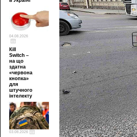
в Україні
04.08.2026
Кill
Switch –
на що
здатна
«червона
кнопка»
для
штучного
інтелекту
03.08.2026