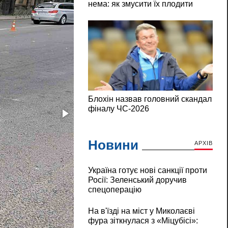
Новини
АРХІВ
Україна готує нові санкції проти
Росії: Зеленський доручив
спецоперацію
На в'їзді на міст у Миколаєві
фура зіткнулася з «Міцубісі»: