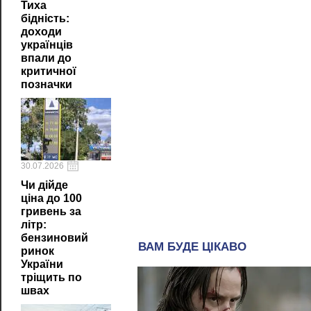
Тиха
бідність:
доходи
українців
впали до
критичної
позначки
30.07.2026
Чи дійде
ціна до 100
гривень за
літр:
бензиновий
ринок
України
тріщить по
швах