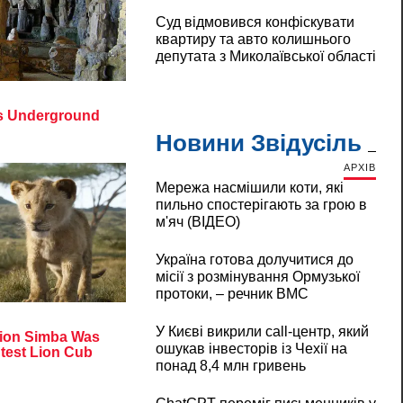
Суд відмовився конфіскувати
квартиру та авто колишнього
депутата з Миколаївської області
Новини Звідусіль
АРХІВ
Мережа насмішили коти, які
пильно спостерігають за грою в
м'яч (ВІДЕО)
Україна готова долучитися до
місії з розмінування Ормузької
протоки, – речник ВМС
У Києві викрили call-центр, який
ошукав інвесторів із Чехії на
понад 8,4 млн гривень