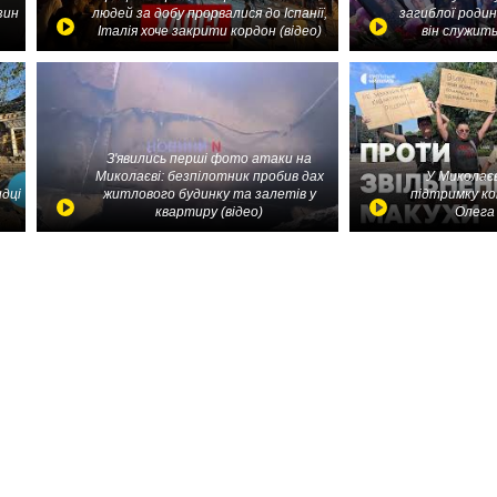
зин
людей за добу прорвалися до Іспанії,
загиблої родин
Італія хоче закрити кордон (відео)
він служить
З'явились перші фото атаки на
Миколаєві: безпілотник пробив дах
У Миколаєв
идці
житлового будинку та залетів у
підтримку ко
квартиру (відео)
Олега 