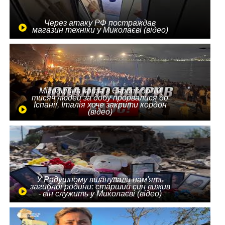
Через атаку РФ постраждав
магазин техніки у Миколаєві (відео)
Міграційна криза в Європі: до 10
тисяч людей за добу прорвалися до
Іспанії, Італія хоче закрити кордон
(відео)
У Радушному вшанували пам'ять
загиблої родини: старший син вижив
- він служить у Миколаєві (відео)