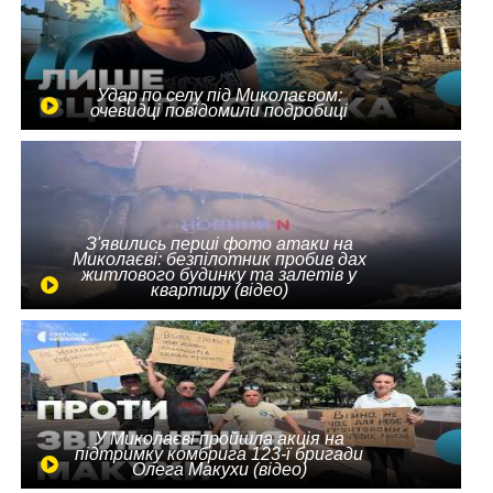
Удар по селу під Миколаєвом:
очевидці повідомили подробиці
З'явились перші фото атаки на
Миколаєві: безпілотник пробив дах
житлового будинку та залетів у
квартиру (відео)
У Миколаєві пройшла акція на
підтримку комбрига 123-ї бригади
Олега Макухи (відео)