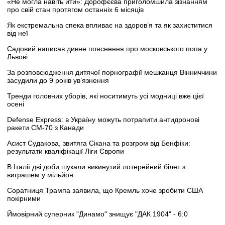
«Не могла навіть йти»: Дорофєєва приголомшила зізнанням
про свій стан протягом останніх 6 місяців
Як екстремальна спека впливає на здоров’я та як захиститися
від неї
Садовий написав дивне пояснення про московського попа у
Львові
За розповсюдження дитячої порнографії мешканця Вінниччини
засудили до 9 років ув’язнення
Тренди головних уборів, які носитимуть усі модниці вже цієї
осені
Defense Express: в Україну можуть потрапити антидронові
ракети CM-70 з Канади
Асист Судакова, звитяга Сікана та розгром від Бенфіки:
результати кваліфікації Ліги Європи
В Італії дві доби шукали викинутий лотерейний білет з
виграшем у мільйон
Соратниця Трампа заявила, що Кремль хоче зробити США
покірними
Ймовірний суперник "Динамо" знищує "ДАК 1904" - 6:0