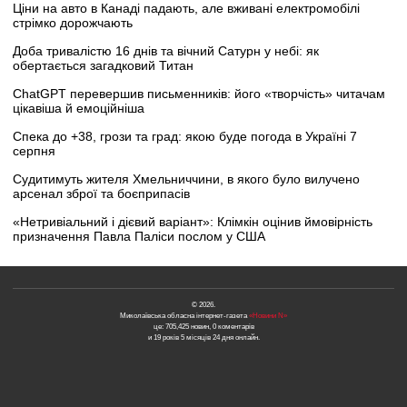
Ціни на авто в Канаді падають, але вживані електромобілі
стрімко дорожчають
Доба тривалістю 16 днів та вічний Сатурн у небі: як
обертається загадковий Титан
ChatGPT перевершив письменників: його «творчість» читачам
цікавіша й емоційніша
Спека до +38, грози та град: якою буде погода в Україні 7
серпня
Судитимуть жителя Хмельниччини, в якого було вилучено
арсенал зброї та боєприпасів
«Нетривіальний і дієвий варіант»: Клімкін оцінив ймовірність
призначення Павла Паліси послом у США
© 2026.
Миколаївська обласна інтернет-газета
«Новини N»
це: 705,425 новин, 0 коментарів
и 19 років 5 місяців 24 дня онлайн.