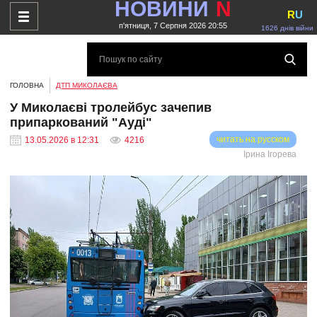
НОВИНИ
N
R
U
п'ятниця, 7 Серпня 2026 20:55
1626 днів війни
ГОЛОВНА
ДТП МИКОЛАЄВА
У Миколаєві тролейбус зачепив
припаркований "Ауді"
читать на русском
13.05.2026 в 12:31
4216
Ірина Ігорева