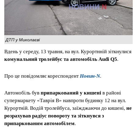
ДТП у Миколаєві
Вдень у середу, 13 травня, на вул. Курортнній зіткнулися
комунальний тролейбус та автомобіль Audi Q5
.
Про це повідомляє кореспондент
Новин-N
.
Автомобіль був
припаркований у кишені
в районі
супермаркету «Таврія В» навпроти будинку 12 на вул.
Курортній. Водій тролейбуса, заїжджаючи до кишені,
не
розрахував радіус повороту та зіткнувся з
припаркованим автомобілем
.