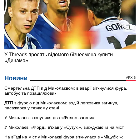
Новини
АРХІВ
Смертельна ДТП під Миколаєвом: в аварії зіткнулися фура,
автобус та позашляховик
ДТП з фурою під Миколаєвом: водій легковика загинув,
пасажирка у тяжкому стані
У Миколаєві зіткнулися два «Фольксвагени»
У Миколаєві «Форд» в'їхав у «Сузукі», виїжджаючи на міст
На в'їзді на міст у Миколаєві фура зіткнулася з «Міцубісі»: