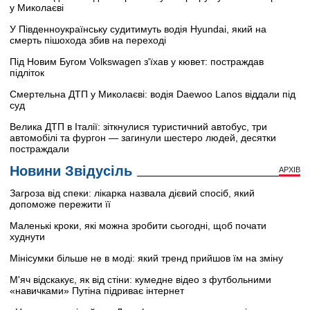
у Миколаєві
У Південноукраїнську судитимуть водія Hyundai, який на
смерть пішохода збив на переході
Під Новим Бугом Volkswagen з'їхав у кювет: постраждав
підліток
Смертельна ДТП у Миколаєві: водія Daewoo Lanos віддали під
суд
Велика ДТП в Італії: зіткнулися туристичний автобус, три
автомобілі та фургон — загинули шестеро людей, десятки
постраждали
Новини Звідусіль
АРХІВ
Загроза від спеки: лікарка назвала дієвий спосіб, який
допоможе пережити її
Маленькі кроки, які можна зробити сьогодні, щоб почати
худнути
Мінісумки більше не в моді: який тренд прийшов їм на зміну
М'яч відскакує, як від стіни: кумедне відео з футбольними
«навичками» Путіна підриває інтернет