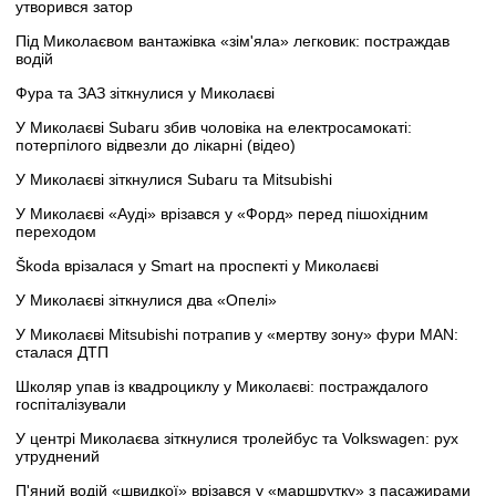
утворився затор
Під Миколаєвом вантажівка «зім'яла» легковик: постраждав
водій
Фура та ЗАЗ зіткнулися у Миколаєві
У Миколаєві Subaru збив чоловіка на електросамокаті:
потерпілого відвезли до лікарні (відео)
У Миколаєві зіткнулися Subaru та Mitsubishi
У Миколаєві «Ауді» врізався у «Форд» перед пішохідним
переходом
Škoda врізалася у Smart на проспекті у Миколаєві
У Миколаєві зіткнулися два «Опелі»
У Миколаєві Mitsubishi потрапив у «мертву зону» фури MAN:
сталася ДТП
Школяр упав із квадроциклу у Миколаєві: постраждалого
госпіталізували
У центрі Миколаєва зіткнулися тролейбус та Volkswagen: рух
утруднений
П'яний водій «швидкої» врізався у «маршрутку» з пасажирами