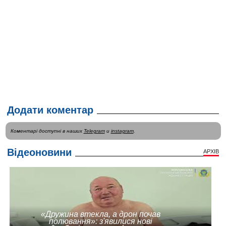
Додати коментар
Коментарі доступні в наших
Telegram
и
instagram
.
Відеоновини
АРХІВ
«Дружина втекла, а дрон почав
полювання»: з'явилися нові