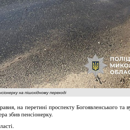
сіонерку на пішохідному переході
травня, на перетині проспекту Богоявленського та в
ера збив пенсіонерку.
ласті.