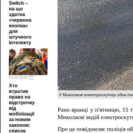
Switch –
на що
здатна
«червона
кнопка»
для
штучного
інтелекту
03.08.2026
Хто
втратив
У Миколаєві електроскутер збив пен
право на
відстрочку
від
Рано вранці у п'ятницю, 15 
мобілізації
Миколаєві водій електроскут
за новим
законом:
Про це повідомляє поліція об
список