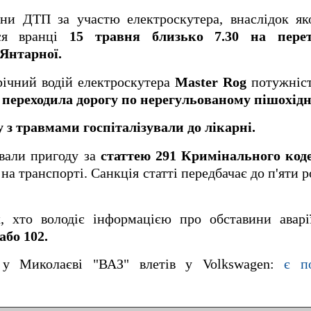
ини ДТП за участю електроскутера, внаслідок як
ася вранці
15 травня близько 7.30 на перет
 Янтарної.
річний водій електроскутера
Master Rog
потужніст
а переходила дорогу по нерегульованому пішохідн
з травмами госпіталізували до лікарні.
ували пригоду за
статтею 291 Кримінального код
а транспорті. Санкція статті передбачає до п'яти 
, хто володіє інформацією про обставини аварії
або 102.
 у Миколаєві "ВАЗ" влетів у Volkswagen:
є п