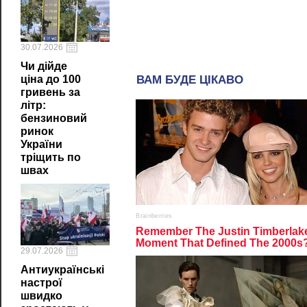
30.07.2026
Чи дійде
ціна до 100
гривень за
літр:
бензиновий
ринок
України
тріщить по
швах
29.07.2026
Антиукраїнські
настрої
швидко