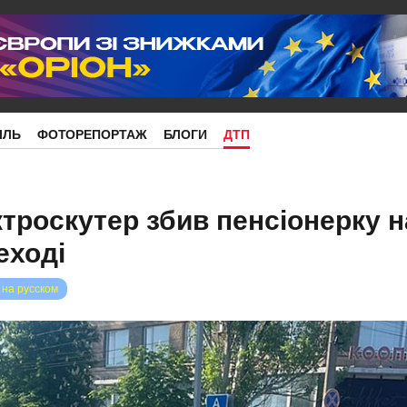
ІЛЬ
ФОТОРЕПОРТАЖ
БЛОГИ
ДТП
ктроскутер збив пенсіонерку н
еході
 на русском