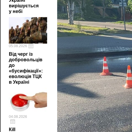
Україні
вирішується
у небі
05.08.2026
Від черг із
добровольців
до
«бусифікації»:
еволюція ТЦК
в Україні
04.08.2026
Кill