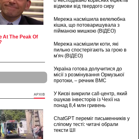
8 несподівано корисних ефектів
відмови від твердого сиру
Мережа насмішила велелюбна
кішка, що потоваришувала з
пійманою мишкою (ВІДЕО)
Мережа насмішили коти, які
пильно спостерігають за грою в
м'яч (ВІДЕО)
Україна готова долучитися до
місії з розмінування Ормузької
протоки, – речник ВМС
У Києві викрили call-центр, який
АРХІВ
ошукав інвесторів із Чехії на
понад 8,4 млн гривень
ChatGPT переміг письменників у
сліпому тесті: читачі обрали
тексти ШІ