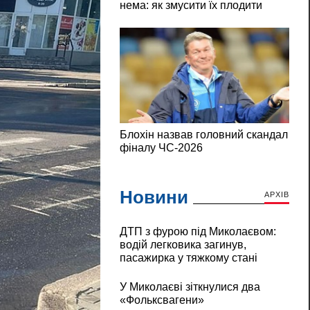
Новини
АРХІВ
ДТП з фурою під Миколаєвом:
водій легковика загинув,
пасажирка у тяжкому стані
У Миколаєві зіткнулися два
«Фольксвагени»