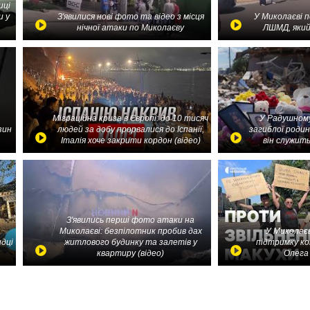
иці
и у
З'явилися нові фото та відео з місця
У Миколаєві 
нічної атаки по Миколаєву
ЛШМД, який
Міграційна криза в Європі: до 10 тисяч
У Радушному
зин
людей за добу прорвалися до Іспанії,
загиблої родин
Італія хоче закрити кордон (відео)
він служить
З'явились перші фото атаки на
Миколаєві: безпілотник пробив дах
У Миколаєв
идці
житлового будинку та залетів у
підтримку ко
квартиру (відео)
Олега 