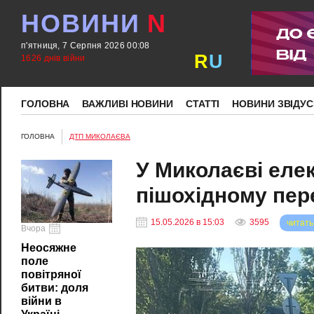
НОВИНИ
N
п'ятниця, 7 Серпня 2026 00:08
R
U
1626 днів війни
ГОЛОВНА
ВАЖЛИВІ НОВИНИ
СТАТТІ
НОВИНИ ЗВІДУС
ГОЛОВНА
ДТП МИКОЛАЄВА
У Миколаєві еле
пішохідному пер
15.05.2026 в 15:03
3595
читать
Вчора
Неосяжне
поле
повітряної
битви: доля
війни в