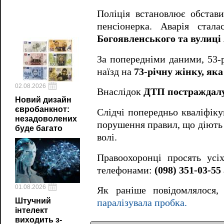
Поліція встановлює обстав
пенсіонерка. Аварія стал
Богоявленського та вулиці
За попередніми даними, 53-
наїзд на
73-річну жінку, як
02.08.2026
Внаслідок
ДТП постраждалу 
Новий дизайн
євробанкнот:
Слідчі попередньо кваліфік
незадоволених
порушення правил, що діють н
буде багато
волі.
Правоохоронці просять усіх
телефонами:
(098) 351-03-55 
01.08.2026
Як раніше повідомлялося,
Штучний
паралізувала пробка.
інтелект
виходить з-