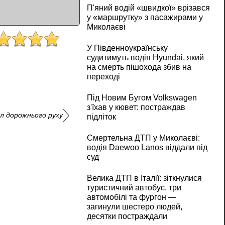
П'яний водій «швидкої» врізався
у «маршрутку» з пасажирами у
Миколаєві
У Південноукраїнську
судитимуть водія Hyundai, який
на смерть пішохода збив на
переході
Під Новим Бугом Volkswagen
з'їхав у кювет: постраждав
ил дорожнього руху
підліток
Смертельна ДТП у Миколаєві:
водія Daewoo Lanos віддали під
суд
Велика ДТП в Італії: зіткнулися
туристичний автобус, три
автомобілі та фургон —
загинули шестеро людей,
десятки постраждали