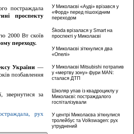
У Миколаєві «Ауді» врізався у
ого постраждала
«Форд» перед пішохідним
ині проспекту
переходом
Škoda врізалася у Smart на
ю 2000 Вт скоїв
проспекті у Миколаєві
ому переходу.
У Миколаєві зіткнулися два
«Опелі»
ексу України
—
У Миколаєві Mitsubishi потрапив
у «мертву зону» фури MAN:
років позбавлення
сталася ДТП
Школяр упав із квадроциклу у
, звернутися за
Миколаєві: постраждалого
госпіталізували
остраждала, рух
У центрі Миколаєва зіткнулися
тролейбус та Volkswagen: рух
утруднений