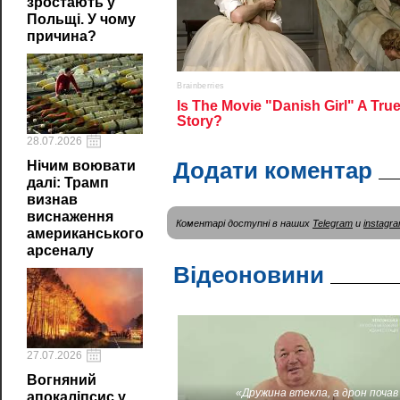
зростають у
Польщі. У чому
причина?
28.07.2026
Додати коментар
Нічим воювати
далі: Трамп
визнав
виснаження
Коментарі доступні в наших
Telegram
и
instagr
американського
арсеналу
Відеоновини
27.07.2026
Вогняний
«Дружина втекла, а дрон почав
апокаліпсис у