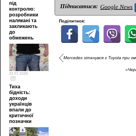
під
Підписатися:
Google News
контролю:
розробники
налякані та
Поділитися:
закликають
до
обмежень
Mercedes зіткнувся з Toyota при зм
«Чер
31.07.2026
Тиха
бідність:
доходи
українців
впали до
критичної
позначки