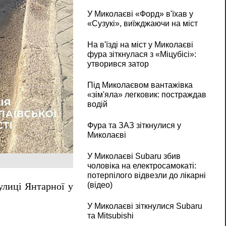
У Миколаєві «Форд» в'їхав у
«Сузукі», виїжджаючи на міст
На в'їзді на міст у Миколаєві
фура зіткнулася з «Міцубісі»:
утворився затор
Під Миколаєвом вантажівка
«зім'яла» легковик: постраждав
водій
Фура та ЗАЗ зіткнулися у
Миколаєві
У Миколаєві Subaru збив
чоловіка на електросамокаті:
потерпілого відвезли до лікарні
(відео)
улиці Янтарної у
У Миколаєві зіткнулися Subaru
та Mitsubishi