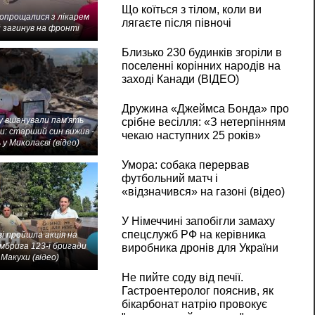
Що коїться з тілом, коли ви
попрощалися з лікарем
лягаєте після півночі
 загинув на фронті
Близько 230 будинків згоріли в
поселенні корінних народів на
заході Канади (ВІДЕО)
Дружина «Джеймса Бонда» про
 вшанували пам'ять
срібне весілля: «З нетерпінням
и: старший син вижив -
чекаю наступних 25 років»
 у Миколаєві (відео)
Умора: собака перервав
футбольний матч і
«відзначився» на газоні (відео)
У Німеччині запобігли замаху
спецслужб РФ на керівника
і пройшла акція на
мбрига 123-ї бригади
виробника дронів для України
Макухи (відео)
Не пийте соду від печії.
Гастроентеролог пояснив, як
бікарбонат натрію провокує