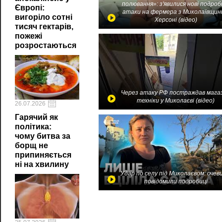
полювання»: з'явилися нові подроб
Європі:
атаки на фермера з Миколаївщин
вигоріло сотні
Херсоні (відео)
тисяч гектарів,
пожежі
розростаються
Через атаку РФ постраждав мага
техніки у Миколаєві (відео)
26.07.2026
Гарячий як
політика:
чому битва за
борщ не
припиняється
ні на хвилину
Удар по селу під Миколаєвом: очев
повідомили подробиці