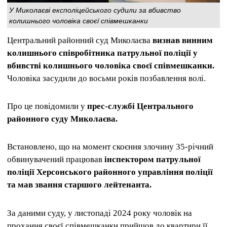
У Миколаєві експоліцейського судили за вбивство
колишнього чоловіка своєї співмешканки
Центральний районний суд Миколаєва
визнав винним
колишнього співробітника патрульної поліції у
вбивстві колишнього чоловіка своєї співмешканки.
Чоловіка засудили до восьми років позбавлення волі.
Про це повідомили у
прес-службі Центрального
районного суду Миколаєва.
Встановлено, що на момент скоєння злочину 35-річний
обвинувачений працював
інспектором патрульної
поліції Херсонського районного управління поліції
та мав звання старшого лейтенанта.
За даними суду, у листопаді 2024 року чоловік на
прохання своєї співмешканки прийшов до квартири її