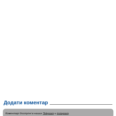
Додати коментар
Коментарі доступні в наших
Telegram
и
instagram
.