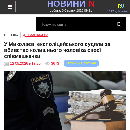
НОВИНИ
N
R
U
субота, 8 Серпня 2026 09:21
1627 днів війни
ГОЛОВНА
ДТП МИКОЛАЄВА
У Миколаєві експоліцейського судили за
вбивство колишнього чоловіка своєї
співмешканки
читать на русском
12.05.2026 в 18:20
3673