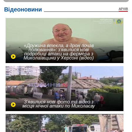
Відеоновини
АРХІВ
«Дружина втекла, а дрон почав
полювання»: з'явилися нові
подробиці атаки на фермера з
Миколаївщини у Херсоні (відео)
З'явилися нові фото та відео з
місця нічної атаки по Миколаєву