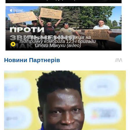
У Миколаєві пройшла акція на
підтримку комбрига 123-ї бригади
Олега Макухи (відео)