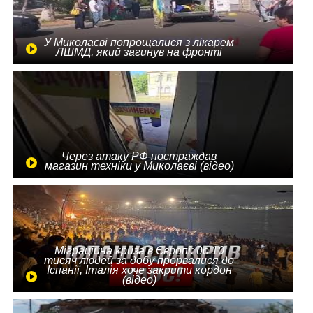
У Миколаєві попрощалися з лікарем
ЛШМД, який загинув на фронті
Через атаку РФ постраждав
магазин техніки у Миколаєві (відео)
Міграційна криза в Європі: до 10
тисяч людей за добу прорвалися до
Іспанії, Італія хоче закрити кордон
(відео)