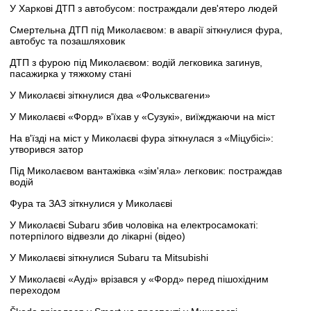
У Харкові ДТП з автобусом: постраждали дев'ятеро людей
Смертельна ДТП під Миколаєвом: в аварії зіткнулися фура,
автобус та позашляховик
ДТП з фурою під Миколаєвом: водій легковика загинув,
пасажирка у тяжкому стані
У Миколаєві зіткнулися два «Фольксвагени»
У Миколаєві «Форд» в'їхав у «Сузукі», виїжджаючи на міст
На в'їзді на міст у Миколаєві фура зіткнулася з «Міцубісі»:
утворився затор
Під Миколаєвом вантажівка «зім'яла» легковик: постраждав
водій
Фура та ЗАЗ зіткнулися у Миколаєві
У Миколаєві Subaru збив чоловіка на електросамокаті:
потерпілого відвезли до лікарні (відео)
У Миколаєві зіткнулися Subaru та Mitsubishi
У Миколаєві «Ауді» врізався у «Форд» перед пішохідним
переходом