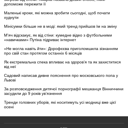
допоможе пережити її
Маленькі кроки, які можна зробити сьогодні, щоб почати
худнути
Мінісумки більше не в моді: який тренд прийшов їм на зміну
М'яч відскакує, як від стіни: кумедне відео з футбольними
«навичками» Путіна підриває інтернет
«Не могла навіть йти»: Дорофєєва приголомшила зізнанням
про свій стан протягом останніх 6 місяців
Як екстремальна спека впливає на здоров’я та як захиститися
від неї
Садовий написав дивне пояснення про московського попа у
Львові
За розповсюдження дитячої порнографії мешканця Вінниччини
засудили до 9 років ув’язнення
Тренди головних уборів, які носитимуть усі модниці вже цієї
осені