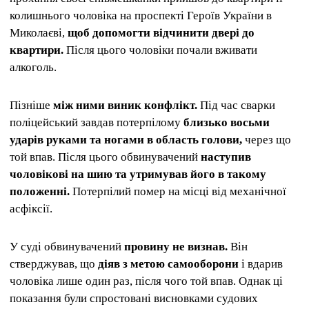
колишнього чоловіка на проспекті Героїв України в
Миколаєві,
щоб допомогти відчинити двері до
квартири.
Після цього чоловіки почали вживати
алкоголь.
Пізніше
між ними виник конфлікт.
Під час сварки
поліцейський завдав потерпілому
близько восьми
ударів руками та ногами в область голови,
через що
той впав. Після цього обвинувачений
наступив
чоловікові на шию та утримував його в такому
положенні.
Потерпілий помер на місці від механічної
асфіксії.
У суді обвинувачений
провину не визнав.
Він
стверджував, що
діяв з метою самооборони
і вдарив
чоловіка лише один раз, після чого той впав. Однак ці
показання були спростовані висновками судових