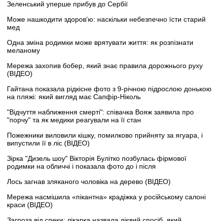
Зеленський уперше прибув до Сербії
Може нашкодити здоров'ю: наскільки небезпечно їсти старий
мед
Одна зміна родимки може врятувати життя: як розпізнати
меланому
Мережа захопив бобер, який знає правила дорожнього руху
(ВІДЕО)
Гайтана показала рідкісне фото з 9-річною підрослою донькою
на пляжі: який вигляд має Сапфір-Ніколь
"Відчуття наближення смерті": співачка Вояж заявила про
"порчу" та як медики реагували на її стан
Пожежники виловили кішку, помилково прийняту за ягуара, і
випустили її в ліс (ВІДЕО)
Зірка "Дизель шоу" Вікторія Булітко позбулась фірмової
родимки на обличчі і показала фото до і після
Лось загнав зляканого чоловіка на дерево (ВІДЕО)
Мережа насмішила «пікантна» крадіжка у російському салоні
краси (ВІДЕО)
Загроза від спеки: лікарка назвала дієвий спосіб, який