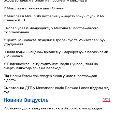
Škoda врізалася у Smart на проспекті у Миколаєві
У Миколаєві зіткнулися два «Опелі»
У Миколаєві Mitsubishi потрапив у «мертву зону» фури MAN:
сталася ДТП
Школяр упав із квадроциклу у Миколаєві: постраждалого
госпіталізували
У центрі Миколаєва зіткнулися тролейбус та Volkswagen: рух
утруднений
П'яний водій «швидкої» врізався у «маршрутку» з пасажирами
у Миколаєві
У Південноукраїнську судитимуть водія Hyundai, який на
смерть пішохода збив на переході
Під Новим Бугом Volkswagen з'їхав у кювет: постраждав
підліток
Смертельна ДТП у Миколаєві: водія Daewoo Lanos віддали під
суд
Новини Звідусіль
АРХІВ
Російський дрон атакував лікарню в Херсоні: є постраждалі