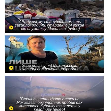
У Радушному вшанували пам'ять
загиблої родини: старший син вижив
- він служить у Миколаєві (відео)
Удар по селу під Миколаєвом:
очевидці повідомили подробиці
З'явились перші фото атаки на
Миколаєві: безпілотник пробив дах
житлового будинку та залетів у
квартиру (відео)